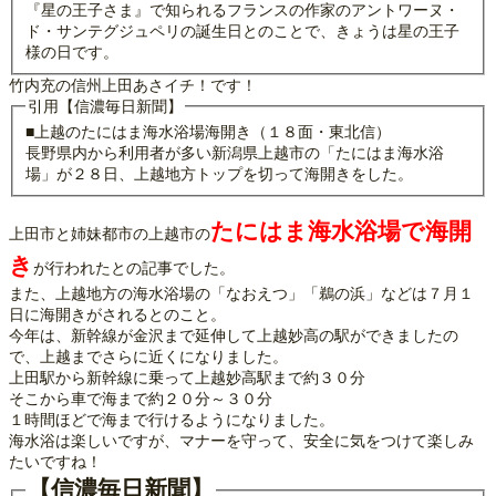
『星の王子さま』で知られるフランスの作家のアントワーヌ・
ド・サンテグジュペリの誕生日とのことで、きょうは星の王子
様の日です。
竹内充の信州上田あさイチ！です！
引用【信濃毎日新聞】
■上越のたにはま海水浴場海開き（１８面・東北信）
長野県内から利用者が多い新潟県上越市の「たにはま海水浴
場」が２８日、上越地方トップを切って海開きをした。
たにはま海水浴場で海開
上田市と姉妹都市の上越市の
き
が行われたとの記事でした。
また、上越地方の海水浴場の「なおえつ」「鵜の浜」などは７月１
日に海開きがされるとのこと。
今年は、新幹線が金沢まで延伸して上越妙高の駅ができましたの
で、上越までさらに近くになりました。
上田駅から新幹線に乗って上越妙高駅まで約３０分
そこから車で海まで約２０分～３０分
１時間ほどで海まで行けるようになりました。
海水浴は楽しいですが、マナーを守って、安全に気をつけて楽しみ
たいですね！
【信濃毎日新聞】