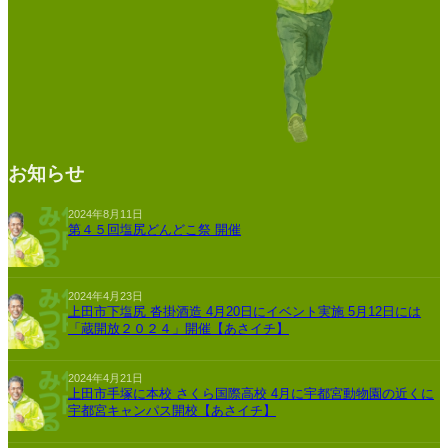
お知らせ
2024年8月11日
第４５回塩尻どんどこ祭 開催
2024年4月23日
上田市下塩尻 沓掛酒造 4月20日にイベント実施 5月12日には
「蔵開放２０２４」開催【あさイチ】
2024年4月21日
上田市手塚に本校 さくら国際高校 4月に宇都宮動物園の近くに
宇都宮キャンパス開校【あさイチ】