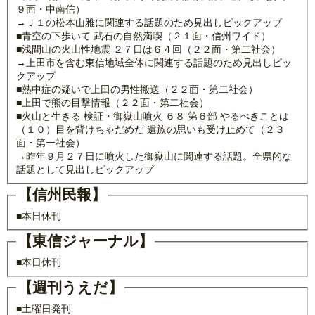
９面・中南信）
→Ｊ１の松本山雅に関連する話題のため見出しピックアップ
■青空の下歩いて 武石の自然満喫（２１面・信州ワイド）
■浅間山の火山性地震 ２７日は６４回（２２面・第二社会）
→上田市を含む東信地域全体に関連する話題のため見出しピッ
クアップ
■熱中症の疑いで上田の男性搬送（２２面・第二社会）
■上田で熊の目撃情報（２２面・第二社会）
■火山と生きる 検証・御嶽山噴火 ６８ 第６部 やるべきことは
（１０）目を背けちゃだめだ 遺族の思いも受け止めて（２３
面・第一社会）
→昨年９月２７日に噴火した御嶽山に関連する話題。全県的な
話題として見出しピックアップ
【信州民報】
■本日休刊
【東信ジャーナル】
■本日休刊
【週刊うえだ】
■土曜日発刊