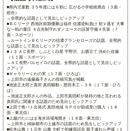
■県内児童数 ３５年度には６割に 広がる小学校統廃合（３面・
総合）
→全県的な話題として見出しピックアップ
■ＢＣリーグ 西地区前期優勝は福井 信濃逆転負け 初Ｖ逃す 大事
な一戦の重圧 ４点先制守れず／エースの誤算守備４失策（７
面・スポーツ）
→ルートインＢＣリーグの信濃グランセローズの話題。全県的
な話題として見出しピックアップ
■Ｊ３ ＡＣ長野、しぶとく白星 宇野沢、お膳立て 決めた佐藤
（１１面・スポーツ）
→ＡＣ長野パルセイロの話題。全県的な話題として見出しピッ
クアップ
■ギャラリーくわの実（１７面・ひろば）
→上田市の遠藤義子さんの投稿写真が掲載
■池波正太郎と真田 真田騒動－恩田木工－３８（１７面・ひろ
ば）
→池波正太郎さんの作品。上田市真田町が発祥の地と言われる
真田氏に関連する話題のため見出しピックアップ
■上田で青パト出発式 真田地域 ＮＰＯが助成受け購入（１８
面・東北信）
■上越のたにはま海水浴場海開き（１８面・東北信）
→上田市と姉妹都市の上越市の話題のため見出しピックアップ
■松本山雅Ｊ１元年 山雅 大町で初練習試合 親子連れら声援（１