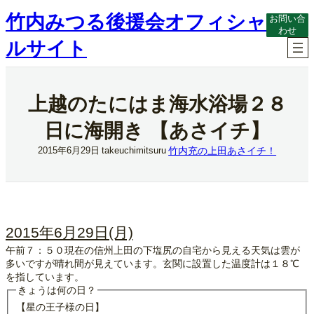
内
竹内みつる後援会オフィシャ
お問い合
容
わせ
を
ルサイト
ス
キ
ッ
プ
上越のたにはま海水浴場２８
日に海開き 【あさイチ】
竹内充の上田あさイチ！
2015年6月29日
takeuchimitsuru
2015年6月29日(月)
午前７：５０現在の信州上田の下塩尻の自宅から見える天気は雲が
多いですが晴れ間が見えています。玄関に設置した温度計は１８℃
を指しています。
きょうは何の日？
【星の王子様の日】