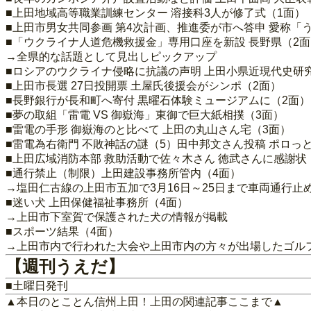
■上田地域高等職業訓練センター 溶接科3人が修了式（1面）
■上田市男女共同参画 第4次計画、推進委が市へ答申 愛称
■「ウクライナ人道危機救援金」専用口座を新設 長野県（2面
→全県的な話題として見出しピックアップ
■ロシアのウクライナ侵略に抗議の声明 上田小県近現代史研
■上田市長選 27日投開票 土屋氏後援会がシンポ（2面）
■長野銀行が長和町へ寄付 黒曜石体験ミュージアムに（2面）
■夢の取組「雷電 VS 御嶽海」東御で巨大紙相撲（3面）
■雷電の手形 御嶽海のと比べて 上田の丸山さん宅（3面）
■雷電為右衛門 不敗神話の謎（5）田中邦文さん投稿 ポロっ
■上田広域消防本部 救助活動で佐々木さん 徳武さんに感謝状
■通行禁止（制限）上田建設事務所管内（4面）
→塩田仁古線の上田市五加で3月16日～25日まで車両通行止
■迷い犬 上田保健福祉事務所（4面）
→上田市下室賀で保護された犬の情報が掲載
■スポーツ結果（4面）
→上田市内で行われた大会や上田市内の方々が出場したゴル
【週刊うえだ】
■土曜日発刊
▲本日のとことん信州上田！上田の関連記事ここまで▲