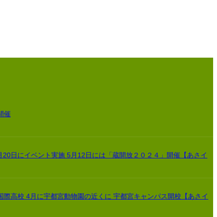
開催
月20日にイベント実施 5月12日には「蔵開放２０２４」開催【あさイ
国際高校 4月に宇都宮動物園の近くに 宇都宮キャンパス開校【あさイ