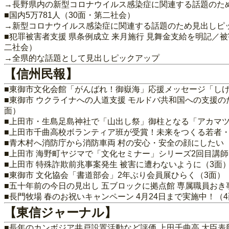
→長野県内の新型コロナウイルス感染症に関連する話題のた
■国内5万781人（30面・第二社会）
→新型コロナウイルス感染症に関連する話題のため見出しピ
■犯罪被害者支援 県条例成立 来月施行 見舞金支給を明記／
二社会）
→全県的な話題として見出しピックアップ
【信州民報】
■東御市文化会館「がんばれ！御嶽海」応援メッセージ「しげ
■東御市 ウクライナへの人道支援 モルドバ共和国への支援のた
面）
■上田市・生島足島神社で「山出し祭」御柱となる「アカマツ
■上田市千曲高校ボランティア班が受賞！未来をつくる若者・
■青木村へ消防庁から消防車両 村の安心・安全の顔にしたい
■上田市 海野町ヤジマで「文化セミナー」シリーズ2回目講
■上田市 特殊詐欺前兆事案発生 被害に遭わないように（3面
■東御市 文化協会「書道部会」2年ぶり会員展ひらく（3面）
■五十年前の今日の見出し 五ブロックに拠点館 専属職員おき
■長門牧場 春のお祝いキャンペーン 4月24日まで実施中！（
【東信ジャーナル】
■長年のカンボジア井戸設置活動など評価 上田千曲高 大臣表