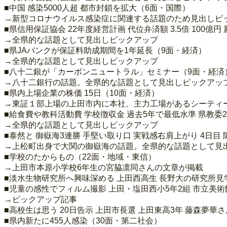
■中国 感染5000人超 都市封鎖を拡大（6面・国際）
→新型コロナウイルス感染症に関連する話題のため見出しピ
■県信用保証協会 22年度経営計画 代位弁済額 3.5倍 100
→全県的な話題として見出しピックアップ
■県JAバンクが保証料助成期間を1年延長（9面・経済）
→全県的な話題として見出しピックアップ
■八十二銀が「カーボンニュートラル」セミナー（9面・経済
→八十二銀行の話題。全県的な話題として見出しピックアッ
■県内上場企業の株価 15日（10面・経済）
→東証１部上場の上田市内に本社、主力工場があるシーティー
■給食費や教科活動費 学校徴収金 過去5年で最低水準 県教委
→全県的な話題として見出しピックアップ
■泰然と 御嶽海3連勝 手堅い取り口 実戦感右肩上がり 4日目
→上松町出身で大関の御嶽海の話題。全県的な話題として見
■学校のたからもの（22面・地域・東信）
→上田市本原小学校6年生の宮脇凛同さんの文章が掲載
■淡水生物研究所へ興味深める 上田西高生 長野大の研究所見
■児童の感性でフィルム撮影 上田・塩田西小5年2組 市立美
→ピックアップ記事
■高校生は思う 20日告示 上田市長選 上田東高3年 藤森夢
■県内新たに455人感染（30面・第二社会）