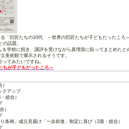
れている「巨匠たちの10代 ～世界の巨匠たちが子どもだったこ
との話題。
んを学校に招き、講評を受けながら真増資に貼ってまとめたと
田市立美術館で展示されるそうです。
行ってみたいですね。
たちが子どもだったころ～
合）
ックアップ
面・総合）
プ
総合）
プ
づくり条例」成立見届け「一歩前進」制定に喜び（2面・総合）
プ