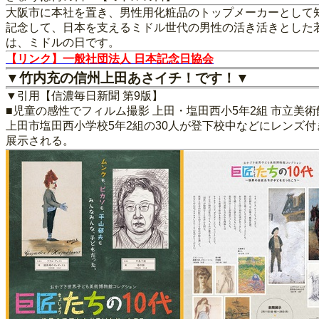
大阪市に本社を置き、男性用化粧品のトップメーカーとして
記念して、日本を支えるミドル世代の男性の活き活きとした
は、ミドルの日です。
【リンク】一般社団法人 日本記念日協会
▼竹内充の信州上田あさイチ！です！▼
▼引用【信濃毎日新聞 第9版】
■児童の感性でフィルム撮影 上田・塩田西小5年2組 市立美
上田市塩田西小学校5年2組の30人が登下校中などにレンズ
展示される。