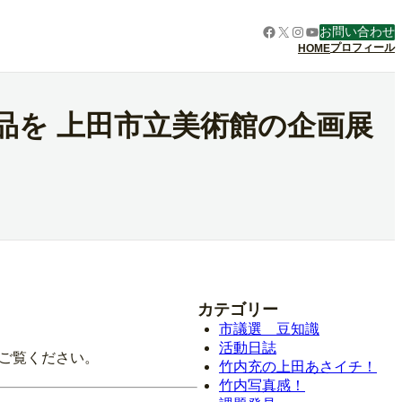
Facebook
X
Instagram
YouTube
お問い合わせ
プロフィール
HOME
品を 上田市立美術館の企画展
カテゴリー
市議選 豆知識
活動日誌
。ご覧ください。
竹内充の上田あさイチ！
竹内写真感！