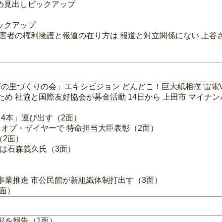
め見出しピックアップ
ックアップ
被害者の権利擁護と報道の在り方は 報道と対立関係にない 上谷
の里づくりの会」エキシビジョン どんどこ！巨大紙相撲 雷電V
め 社協と国際友好協会が募金活動 14日から 上田市 マイナン
4本」運び出す（2面）
オブ・ザイヤーで 特命担当大臣表彰（2面）
（2面）
師は石森義久氏（3面）
）
事業推進 市公民館が新組織体制打出す（3面）
4面）
彰を報告（1面）