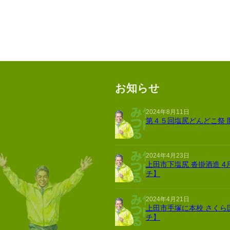
お知らせ
2024年8月11日
第４５回塩尻どんどこ祭 
2024年4月23日
上田市下塩尻 沓掛酒造 4
チ】
2024年4月21日
上田市手塚に本校 さくら
チ】