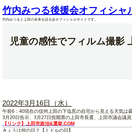
内
竹内みつる後援会オフィシャ
容
を
竹内みつると上田の未来を語る会オフィシャルサイトです。
ス
キ
ッ
児童の感性でフィルム撮影 
プ
2022年3月16日（水）
午前6：40現在の信州上田の下塩尻の自宅から見える天気は
3月20日告示、3月27日投開票の上田市長選、上田市議会
【リンク】上田市政治&選挙.COM
きょうは何の日？【ミドルの日】