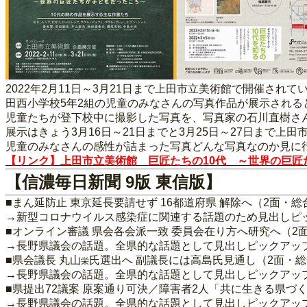
2022年2月11日～3月21日まで上田市立美術館で開催さ
田西小学校5年2組の児童のみなさんの写真作品が展示される
児童たちが登下校中に撮影した写真を、写真家の石川直樹さ
展示はきょう3月16日～21日までと3月25日～27日まで上
児童のみなさんの感性が詰まった写真どんな写真なのか見に
【リンク】上田市立美術館 巨匠たちの10代 ～世界の巨匠
【信濃毎日新聞 9版 東信版】
■まん延防止 東京延長要請せず 16都道府県 解除へ（2面・総
→新型コロナウイルス感染症に関連する話題のため見出しピ
■オンライン審議 県会各会派一致 委員会在り方へ研究へ（2
→長野県議会の話題。全県的な話題として見出しピックアッ
■県会議長 丸山
氏選出へ 副議長には高島氏見通し（2面・
栄
→長野県議会の話題。全県的な話題として見出しピックアッ
■県提出72議案 原案通り可決／障害者2人「共に生きる県
→長野県議会の話題。全県的な話題として見出しピックアッ