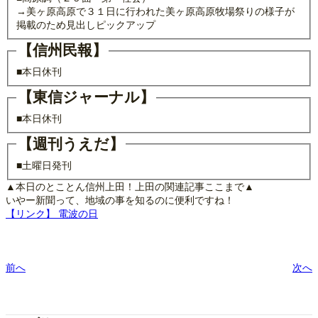
→美ヶ原高原で３１日に行われた美ヶ原高原牧場祭りの様子が
掲載のため見出しピックアップ
【信州民報】
■本日休刊
【東信ジャーナル】
■本日休刊
【週刊うえだ】
■土曜日発刊
▲本日のとことん信州上田！上田の関連記事ここまで▲
いやー新聞って、地域の事を知るのに便利ですね！
【リンク】 電波の日
前へ
次へ