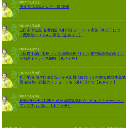
2024年8月11日
第４５回塩尻どんどこ祭 開催
2024年4月23日
上田市下塩尻 沓掛酒造 4月20日にイベント実施 5月12日には
「蔵開放２０２４」開催【あさイチ】
2024年4月21日
上田市手塚に本校 さくら国際高校 4月に宇都宮動物園の近くに
宇都宮キャンパス開校【あさイチ】
2024年4月18日
丸子地域 海戸自治会などが依田川に鯉のぼりを掲揚 能登半島地
震 被災地へ応援のメッセージも 5月18日まで【あさイチ】
2024年4月16日
音楽×サウナ 4月29日 信州国際音楽村で「ヒュバ ミュージック
フェスティバル」【あさイチ】