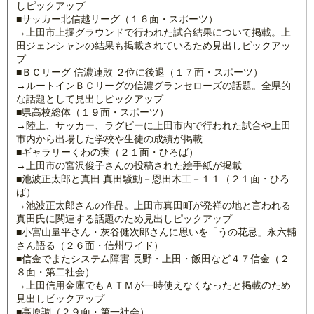
しピックアップ
■サッカー北信越リーグ（１６面・スポーツ）
→上田市上掘グラウンドで行われた試合結果について掲載。上
田ジェンシャンの結果も掲載されているため見出しピックアッ
プ
■ＢＣリーグ 信濃連敗 ２位に後退（１７面・スポーツ）
→ルートインＢＣリーグの信濃グランセローズの話題。全県的
な話題として見出しピックアップ
■県高校総体（１９面・スポーツ）
→陸上、サッカー、ラグビーに上田市内で行われた試合や上田
市内から出場した学校や生徒の成績が掲載
■ギャラリーくわの実（２１面・ひろば）
→上田市の宮沢俊子さんの投稿された絵手紙が掲載
■池波正太郎と真田 真田騒動－恩田木工－１１（２１面・ひろ
ば）
→池波正太郎さんの作品。上田市真田町が発祥の地と言われる
真田氏に関連する話題のため見出しピックアップ
■小宮山量平さん・灰谷健次郎さんに思いを「うの花忌」永六輔
さん語る（２６面・信州ワイド）
■信金でまたシステム障害 長野・上田・飯田など４７信金（２
８面・第二社会）
→上田信用金庫でもＡＴＭが一時使えなくなったと掲載のため
見出しピックアップ
■高原調（２９面・第一社会）