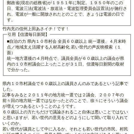
郵政省(現在の総務省)が１９５１年に制定。１９５０年のこの
日、電波三法(電波法・放送法・電波監理委員会設置法)が施行さ
れ、電波が一般に開放されたとのことで、きょうは電波の日で
す。
竹内充の信州上田あさイチ！です！
引用【信濃毎日新聞】
■自治の力 県内１０市村会 全員６０歳以上 統一選後、４月末時
点／地域支え活躍する人材高齢化 若い世代の声反映模索（１
面）
統一地方選後の４月時点で、議員全員が６０歳以上の議会が県
内の１０市村議会に上ったことが３１日、信濃毎日新聞の取材
で分かった。
県内１０市村議会で６０歳以上の議員さんのみであるという記事で
した。
記事をみると２０１１年の地方統一選では２議会、２００７年の
前々回の地方統一選ではなかったとのことで、徐々にそういう議会
が増えつつあるということのようです。
６０歳以上の方たちだけで議論されること自体は悪いことではない
と思いますが、若い世代の意見をどのようにして聞いて取り入れて
いくのか。
若い世代が議員として中に入るか、それとも若い世代の市民、村民