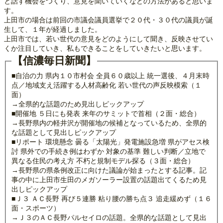
と話す機会をつくり、意見を聞いていくなどの方法があると思いま
す。
上田市の場合は前回の市議会議員選挙で２０代・３０代の議員が誕
生して、１年が経過しました。
上田市では、若い世代の意見をどのようにして聞き、反映させてい
くか注目していき、私もできることをしていきたいと思います。
【信濃毎日新聞】
■自治の力 県内１０市村会 全員６０歳以上 統一選後、４月末時
点／地域支え活躍する人材高齢化 若い世代の声反映模索（１
面）
→全県的な話題のため見出しピックアップ
■開催地 ５日にも発表 来年のサミットで首相（２面・総合）
→長野県内の軽井沢が開催地の候補となっているため、全県的
な話題として見出しピックアップ
■リポート 環境懸念 曇る「太陽光」発電施設急増 県がアセス検
討 県外での手続き例はわずか 対象の基準 難しい判断／立地で
異なる住民の考え方 不朽と規制モデル探る（３面・総合）
→長野県の県条例改正に向けた議論が始まったとする記事。記
事の中に上田市生田のメガソーラー設置の話題出てくるため見
出しピックアップ
■Ｊ３ ＡＣ長野 再び５連勝 粘り腰の勝ち点３ 追走緩めず（１６
面・スポーツ）
→Ｊ３のＡＣ長野パルセイロの話題。全県的な話題として見出