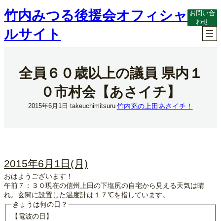
内
竹内みつる後援会オフィシャ
お問い合
容
わせ
を
ルサイト
ス
キ
ッ
プ
全員６０歳以上の議員 県内１
０市村会【あさイチ】
竹内充の上田あさイチ！
2015年6月1日
takeuchimitsuru
2015年6月1日(月)
おはようございます！
午前７：３０現在の信州上田の下塩尻の自宅から見える天気は晴
れ。玄関に設置した温度計は１７℃を指しています。
きょうは何の日？
【電波の日】