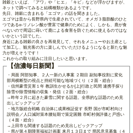
雑穀といえば、「アワ」や「ヒエ」「キビ」などが浮かびますが、
ネットで調べてみると結構種類があるようです。
先日、雑穀に含まれる「エゴマ」の話を聞きました。
エゴマは昔から長野県内で生産されていて、オメガ３脂肪酸のひと
つであるα-リノレン酸が豊富で健康のためによく、しかも、鹿が食
べないので周辺に蒔いて鹿による食害を防ぐために使えるのではな
いかという話でした。
身近にある雑穀の良さを再発見して、それをメニューやお土産とし
て加工し、観光客の方に楽しんでいただけるようになると新たな魅
力が増えそうです！
これからの取り組みに注目したいと思います。
【信濃毎日新聞】
・局面 阿部知事、２人一新の人事案 ２期目 副知事役割に変化
部局横断型の視点と持続可能な地域づくり（２面・総合）
・信州豪雪災害１年 教訓生かせるか[上]行政と民間 連携手探り
除雪や除雪情報の収集・発信（２面・総合）
→昨年２月に起きた豪雪に関する話題。全県的な話題のため見
出しピックアップ
・地方版総合戦略 自治体に成果検証促す 長野 国が市町村向け
説明会／人口減対策本腰短期で策定困難 市町村側評価と戸惑い
（４面・総合）
→上田市も関連する話題のため見出しピックアップ
・県が第４期障害福祉計画案 来月１３日まで 県民意見募集（４