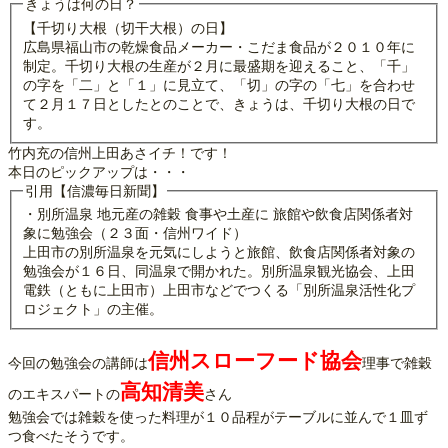
きょうは何の日？
【千切り大根（切干大根）の日】
広島県福山市の乾燥食品メーカー・こだま食品が２０１０年に
制定。千切り大根の生産が２月に最盛期を迎えること、「千」
の字を「二」と「１」に見立て、「切」の字の「七」を合わせ
て２月１７日としたとのことで、きょうは、千切り大根の日で
す。
竹内充の信州上田あさイチ！です！
本日のピックアップは・・・
引用【信濃毎日新聞】
・別所温泉 地元産の雑穀 食事や土産に 旅館や飲食店関係者対
象に勉強会（２３面・信州ワイド）
上田市の別所温泉を元気にしようと旅館、飲食店関係者対象の
勉強会が１６日、同温泉で開かれた。別所温泉観光協会、上田
電鉄（ともに上田市）上田市などでつくる「別所温泉活性化プ
ロジェクト」の主催。
信州スローフード協会
今回の勉強会の講師は
理事で雑穀
高知清美
のエキスパートの
さん
勉強会では雑穀を使った料理が１０品程がテーブルに並んで１皿ず
つ食べたそうです。