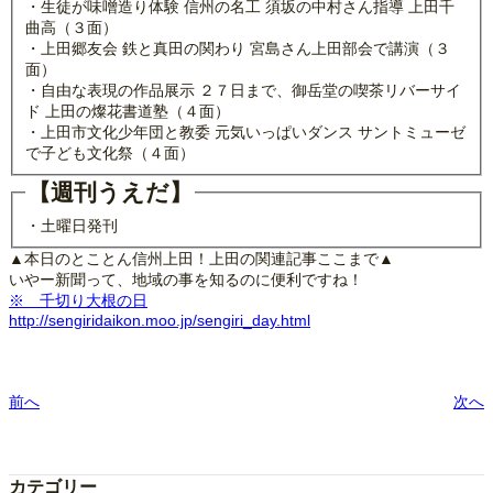
・生徒が味噌造り体験 信州の名工 須坂の中村さん指導 上田千
曲高（３面）
・上田郷友会 鉄と真田の関わり 宮島さん上田部会で講演（３
面）
・自由な表現の作品展示 ２７日まで、御岳堂の喫茶リバーサイ
ド 上田の燦花書道塾（４面）
・上田市文化少年団と教委 元気いっぱいダンス サントミューゼ
で子ども文化祭（４面）
【週刊うえだ】
・土曜日発刊
▲本日のとことん信州上田！上田の関連記事ここまで▲
いやー新聞って、地域の事を知るのに便利ですね！
※ 千切り大根の日
http://sengiridaikon.moo.jp/sengiri_day.html
前へ
次へ
カテゴリー