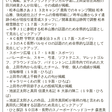
いて掲載。女子スプリントクラシカル予選に上田染谷丘高校の
田川綺菜さんが出場し、その成績が掲載。
・松本山雅さあＪ１ ３次キャンプ 鹿島でのキャンプ開始 松本
山雅、強化総仕上げ チームの骨格明確に／昨年山雅からタイ遺
跡小松が現役引退育成スタッフに／開幕直前は静岡で調整 松本
積雪懸念で（１７面・スポーツ）
→今季Ｊ１に参戦する松本山雅の話題のため全県的な話題とし
て見出しピックアップ
・ＡＣ長野 宇野沢 右膝全治３ヵ月（１７面・スポーツ）
→Ｊ３のＡＣ長野パルセイロの話題のため全県的な話題として
見出しピックアップ。
・スポーツ広場（１７・１８面・スポーツ）
→バレーボール、スキー、弓道、ソフトテニス、マレットゴル
フ、グラウンドゴルフ、バドミントンに上田市内で行われた大
会、上田市内から出場したチーム、学校、個人の成績が掲載
・信毎柳壇（１９面・ひろば）
→上田市の尾上千鶴子さんの句が掲載
・ギャラリーくわの実（１９面・ひろば）
→上田市の甲田節子さんの投稿写真が掲載
・池波正太郎と真田 信濃大名記 ８ 大坂の陣二（１９面・ひろ
ば）
→池波正太郎さんの作品。上田市真田町が発祥の地と言われる
真田氏に関連する話題のため見出しピックアップ
・ひと探訪 ＳＯ日本・長野のスノーボードヘッドコーチ 森恵美