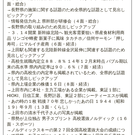
面・総合）
→長野県の施策に関する話題のため全県的な話題として見出し
ピックアップ
・情報発信力向上 県幹部が研修会（４面・総合）
→長野県の取り組みのため見出しピックアップ
・３．１４開業 新幹線北陸へ 観光客需要狙い 県産食材利用商
品 リンゴや蜂蜜 新菓子に風味 タカチホ／信州サーモン「押し
寿司」にマルイチ産商（６面・経済）
→上田駅も関連する北陸新幹線金沢延伸に関連する話題のため
見出しピックアップ
・高校生就職内定立８８．８％ １４年１２月末時点 バブル期以
来の高水準 県内内定率は９０．６％（７面・経済）
→県内の高校生の内定率も掲載されているため、全県的な話題
として見出しピックアップ
・県内上場企業の株価１６日（８面・経済）
→上田市内に本社・主力工場がある企業が掲載。東証１部に
HIOKI、日信工業、長野計器、東証２部にシーティーエスが掲載
・あの時の１枚 戦後７０年 悲しかったあの日 １９４４（昭和
１９）年９月（１３面・くらし）
→上田市の清水千代子さんの写真が掲載
・県勢が上位独占 男子スプリント 高校選抜ノルディック（１６
面・スポーツ）
→ノルディックスキーの第２７回全国高校選抜大会の成績につ