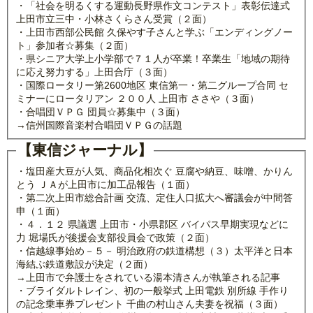
・「社会を明るくする運動長野県作文コンテスト」表彰伝達式
上田市立三中・小林さくらさん受賞（２面）
・上田市西部公民館 久保やす子さんと学ぶ「エンディングノー
ト」参加者☆募集（２面）
・県シニア大学上小学部で７１人が卒業！卒業生「地域の期待
に応え努力する」上田合庁（３面）
・国際ロータリー第2600地区 東信第一・第二グループ合同 セ
ミナーにロータリアン ２００人 上田市 ささや（３面）
・合唱団ＶＰＧ 団員☆募集中（３面）
→信州国際音楽村合唱団ＶＰＧの話題
【東信ジャーナル】
・塩田産大豆が人気、商品化相次ぐ 豆腐や納豆、味噌、かりん
とう ＪＡが上田市に加工品報告（１面）
・第二次上田市総合計画 交流、定住人口拡大へ審議会が中間答
申（１面）
・４．１２ 県議選 上田市・小県郡区 バイパス早期実現などに
力 堀場氏が後援会支部役員会で政策（２面）
・信越線事始め－５－ 明治政府の鉄道構想（３）太平洋と日本
海結ぶ鉄道敷設が決定（２面）
→上田市で弁護士をされている湯本清さんが執筆される記事
・ブライダルトレイン、初の一般挙式 上田電鉄 別所線 手作り
の記念乗車券プレゼント 千曲の村山さん夫妻を祝福（３面）