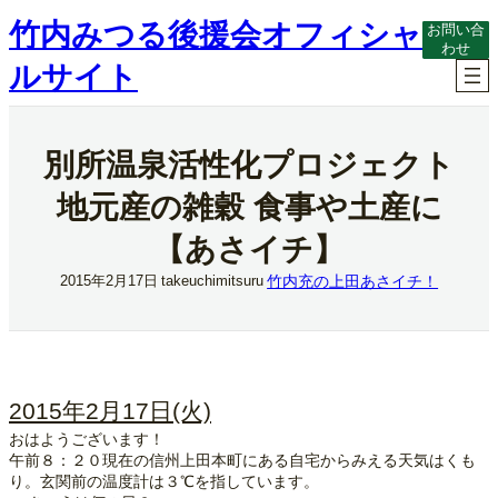
内
竹内みつる後援会オフィシャ
お問い合
容
わせ
を
ルサイト
ス
キ
ッ
プ
別所温泉活性化プロジェクト
地元産の雑穀 食事や土産に
【あさイチ】
竹内充の上田あさイチ！
2015年2月17日
takeuchimitsuru
2015年2月17日(火)
おはようございます！
午前８：２０現在の信州上田本町にある自宅からみえる天気はくも
り。玄関前の温度計は３℃を指しています。