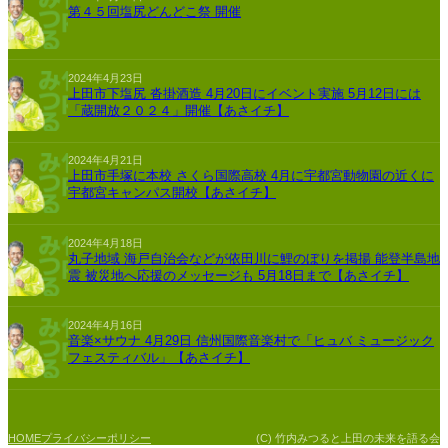
第４５回塩尻どんどこ祭 開催
2024年4月23日
上田市下塩尻 沓掛酒造 4月20日にイベント実施 5月12日には
「蔵開放２０２４」開催【あさイチ】
2024年4月21日
上田市手塚に本校 さくら国際高校 4月に宇都宮動物園の近くに
宇都宮キャンパス開校【あさイチ】
2024年4月18日
丸子地域 海戸自治会などが依田川に鯉のぼりを掲揚 能登半島地
震 被災地へ応援のメッセージも 5月18日まで【あさイチ】
2024年4月16日
音楽×サウナ 4月29日 信州国際音楽村で「ヒュバ ミュージック
フェスティバル」【あさイチ】
プライバシーポリシー
(C) 竹内みつると上田の未来を語る会
HOME