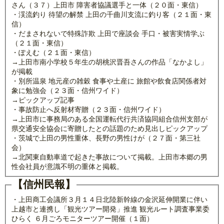
さん（３７）上田市 障害者協議選手と一体（２０面・東信）
・渓流釣り 待望の解禁 上田の千曲川支流に釣り客（２１面・東
信）
・だまされないで特殊詐欺 上田で座談会 手口・被害実情学ぶ
（２１面・東信）
・ぽえむ（２１面・東信）
→上田市南小学校５年生の胡桃沢晋吾さんの作品「なかよし」
が掲載
・別所温泉 地元産の雑穀 食事や土産に 旅館や飲食店関係者対
象に勉強会（２３面・信州ワイド）
→ピックアップ記事
・事故防止へ反射材寄贈（２３面・信州ワイド）
→上田市に事務局のある全国運転代行共済協同組合信州支部が
県交通安全協会に寄贈したとの話題のため見出しピックアップ
・茨城で上田の男性重体、長野の男性けが（２７面・第三社
会）
→北関東自動車道で起きた事故について掲載。上田市本郷の男
性会社員が意識不明の重体と掲載。
【信州民報】
・上田商工会議所３月１４日北陸新幹線の金沢延伸開業に伴い
上越市と連携し「観光ツアー開発」推進 観光ルート調査事業委
ひらく ６月ごろモニターツアー開催（１面）