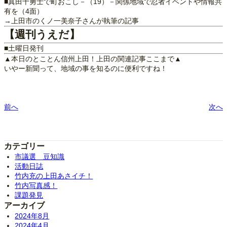
■真田十勇士で町おこし－（19）－関係地域で忍者イベントや情報共
有を（4面）
→上田市のくノ一美奈子さんが執筆の記事
【週刊うえだ】
■土曜日発刊
▲本日のとことん信州上田！上田の関連記事ここまで▲
いやー新聞って、地域の事を知るのに便利ですね！
前へ
次へ
カテゴリー
市議選 豆知識
活動日誌
竹内充の上田あさイチ！
竹内写真感！
課題発見
アーカイブ
2024年8月
2024年4月