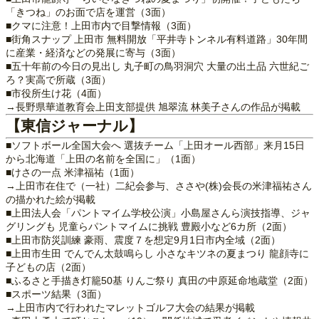
「きつね」のお面で店を運営（3面）
■クマに注意！上田市内で目撃情報（3面）
■街角スナップ 上田市 無料開放「平井寺トンネル有料道路」30年間
に産業・経済などの発展に寄与（3面）
■五十年前の今日の見出し 丸子町の鳥羽洞穴 大量の出土品 六世紀ご
ろ？実高で所蔵（3面）
■市役所生け花（4面）
→長野県華道教育会上田支部提供 旭翠流 林美子さんの作品が掲載
【東信ジャーナル】
■ソフトボール全国大会へ 選抜チーム「上田オール西部」来月15日
から北海道「上田の名前を全国に」（1面）
■けさの一点 米津福祐（1面）
→上田市在住で（一社）二紀会参与、ささや(株)会長の米津福祐さん
の描かれた絵が掲載
■上田法人会「パントマイム学校公演」小島屋さんら演技指導、ジャ
グリングも 児童らパントマイムに挑戦 豊殿小など6カ所（2面）
■上田市防災訓練 豪雨、震度７を想定9月1日市内全域（2面）
■上田市生田 でんでん太鼓鳴らし 小さなキツネの夏まつり 龍顔寺に
子どもの店（2面）
■ふるさと手描き灯籠50基 りんご祭り 真田の中原延命地蔵堂（2面）
■スポーツ結果（3面）
→上田市内で行われたマレットゴルフ大会の結果が掲載