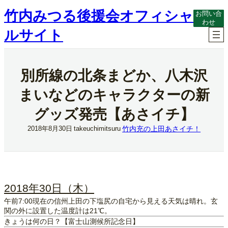
内
竹内みつる後援会オフィシャ
お問い合
容
わせ
を
ルサイト
ス
キ
ッ
プ
別所線の北条まどか、八木沢
まいなどのキャラクターの新
グッズ発売【あさイチ】
竹内充の上田あさイチ！
2018年8月30日
takeuchimitsuru
2018年30日（木）
午前7:00現在の信州上田の下塩尻の自宅から見える天気は晴れ。玄
関の外に設置した温度計は21℃。
きょうは何の日？【富士山測候所記念日】