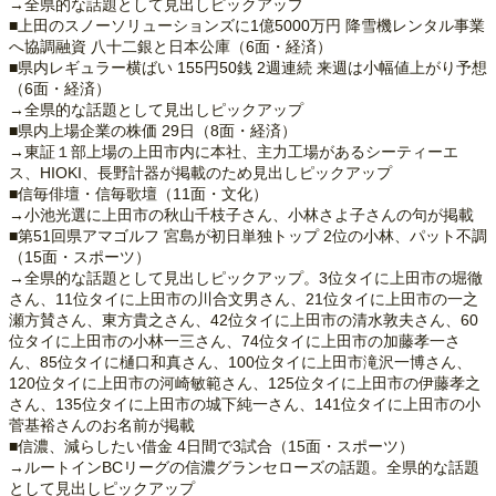
→全県的な話題として見出しピックアップ
■上田のスノーソリューションズに1億5000万円 降雪機レンタル事業
へ協調融資 八十二銀と日本公庫（6面・経済）
■県内レギュラー横ばい 155円50銭 2週連続 来週は小幅値上がり予想
（6面・経済）
→全県的な話題として見出しピックアップ
■県内上場企業の株価 29日（8面・経済）
→東証１部上場の上田市内に本社、主力工場があるシーティーエ
ス、HIOKI、長野計器が掲載のため見出しピックアップ
■信毎俳壇・信毎歌壇（11面・文化）
→小池光選に上田市の秋山千枝子さん、小林さよ子さんの句が掲載
■第51回県アマゴルフ 宮島が初日単独トップ 2位の小林、パット不調
（15面・スポーツ）
→全県的な話題として見出しピックアップ。3位タイに上田市の堀徹
さん、11位タイに上田市の川合文男さん、21位タイに上田市の一之
瀬方賛さん、東方貴之さん、42位タイに上田市の清水敦夫さん、60
位タイに上田市の小林一三さん、74位タイに上田市の加藤孝一さ
ん、85位タイに樋口和真さん、100位タイに上田市滝沢一博さん、
120位タイに上田市の河崎敏範さん、125位タイに上田市の伊藤孝之
さん、135位タイに上田市の城下純一さん、141位タイに上田市の小
菅基裕さんのお名前が掲載
■信濃、減らしたい借金 4日間で3試合（15面・スポーツ）
→ルートインBCリーグの信濃グランセローズの話題。全県的な話題
として見出しピックアップ