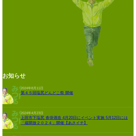
お知らせ
2024年8月11日
第４５回塩尻どんどこ祭 開催
2024年4月23日
上田市下塩尻 沓掛酒造 4月20日にイベント実施 5月12日には
「蔵開放２０２４」開催【あさイチ】