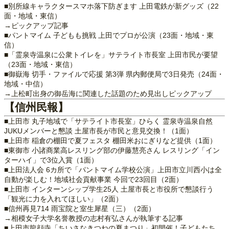
■別所線キャラクタースマホ落下防ぎます 上田電鉄が新グッズ（22
面・地域・東信）
→ピックアップ記事
■パントマイム 子どもも挑戦 上田でプロが公演（23面・地域・東
信）
■「霊泉寺温泉に公衆トイレを」サテライト市長室 上田市民が要望
（23面・地域・東信）
■御嶽海 切手・ファイルで応援 第3弾 県内郵便局で3日発売（24面・
地域・中信）
→上松町出身の御岳海に関連した話題のため見出しピックアップ
【信州民報】
■上田市 丸子地域で「サテライト市長室」ひらく 霊泉寺温泉自然
JUKUメンバーと懇談 土屋市長が市民と意見交換！（1面）
■上田市 稲倉の棚田で夏フェスタ 棚田米おにぎりなど提供（1面）
■東御市 小諸商業高レスリング部の伊藤慧亮さん レスリング「イン
ターハイ」で3位入賞（1面）
■上田法人会 6カ所で「パントマイム学校公演」上田市立川西小は全
自動が楽しむ！地域社会貢献事業 今回で23回目（2面）
■上田市 インターンシップ学生25人 土屋市長と市役所で懇談行う
「観光に力を入れてほしい」（2面）
■信州再見714 雨宝院と室生犀星（三）（2面）
→相模女子大学名誉教授の志村有弘さんが執筆する記事
■上田市龍顔寺「ちいさなきつねの夏まつり」初開催！子どもたち