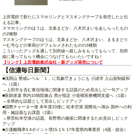
上田電鉄で新たにスマホリングとマスキングテープを発売したと伝
える記事。
スマホリングのほうは、北条まどか、八木沢まいをあしらったもの
の2種類
マスキングテープのほうは、北条まどか、八木沢まい、まるまどり
ーむ号などの車両がデフォルメされたものの3種類
こういったグッズを通して別所線へ親しみをもってもらって、別所
線に乗ってもらう機会につなげてもらいたいですね！
【リンク】上田電鉄株式会社－新グッズ発売について
【信濃毎日新聞】
■浅間山 警戒レベル「１」に気象庁きょうにも 小諸市 入山規制緩和
へ（1面）
→上田市を含む東信地域に関連する話題のため見出しピ一句アップ
■医師派遣 県内10病院拠点 県が指定 小規模医療機関支援へ（1面）
→全県的な話題として見出しピックアップ
■国際チャーター便 本年度33便に 松本空港 国際化へ弾み 国外への利
用・施設面なお課題（2面）
→県営松本空港の話題。長野県の施策に関連するため見出しピック
アップ
■介護離職率3.4ポイント増15.1％ 17年度県内事業所（4面・総合）