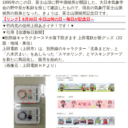
1895年のこの日、富士山頂に野中測候所が開設した。大日本気象学
会の野中至が私財を投じて建設したもので、現在の気象庁富士山測
候所の前身となった。きょうは、富士山測候所記念日です。
【リンク】8月30日 今日は何の日～毎日が記念日～
▼竹内充の信州上田あさイチ！です！▼
▼引用【信濃毎日新聞】
■別所線キャラクタースマホ落下防ぎます 上田電鉄が新グッズ（22
面・地域・東信）
上田電鉄（上田市）は、別所線のキャラクター「北条まどか」と
「八木沢まい」をあしらった「スマホリング」とマスキングテープ
を新たに商品化し、販売を始めた。
（画像元：上田電鉄ＨＰより）