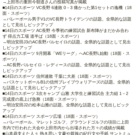
→上田市の重田今朝道さんの投稿写真が掲載
■14日のスポーツ VC長野 6連敗 0－3 痛かった第1セットの逸機（18
面・スポーツ）
→バレーボール男子V1のVC長野トライデンツの話題。全県的な話題
として見出しピックアップ
■14日のスポーツ AC長野 今季初の練習試合 新布陣がまだかみ合わ
ず 得点力工場 道半ば（18面・スポーツ）
→明治安田J3のAC長野パルセイロの話題。全県的な話題として見出
しピックアップ
■14日のスポーツ 9月開幕「WEリーグ」へAC長野L始動（18面・ス
ポーツ）
→AC長野パルセイロ・レディースの話題。全県的な話題として見出
しピックアップ
■14日のスポーツ 信州連敗 千葉に大差（18面・スポーツ）
→バスケットボールB1の信州ブレイブウォリアーズの話題。全県的
な話題として見出しピックアップ
■14日のスポーツ 3次キャンプ 山雅 大学生と練習試合 主力組 1－2
完成度の底上げ急務（18面・スポーツ）
→明治安田J2の松本山雅の話題。全県的な話題として見出しピック
アップ
■14日のスポーツ スポーツ広場（18面・スポーツ）
→バレーボール、マレットゴルフ、グラウンドゴルフの項目に上田
市内で行われた大会や上田市内から出場された方々の成績が掲載
■山本鼎支えた人々 熱き思い 文豪や親族の紀行文や手紙 サントミュ