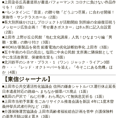
■上田染谷丘高書道班が書道パフォーマンス コロナに負けない作品作
りを！（2面）
■バレンタインに「音楽」の贈り物『どうぶつ尽展』に合わせ開催！
東御市・サンテラスホール（2面）
■長大別所線かけはしプロジェクトが活動開始 別所線の全線復旧祝う
メッセージ広告企画！「寄せ書きポスター」は8ヵ所に記入台設置
（2面）
■上田市 上野が丘公民館「包む文化講座」人気！ひなまつり編「男
雛・女雛」の飾り付け（3面）
■HIOKIが新製品を発売 鉛蓄電池の劣化診断効率化 上田市（3面）
■五十年前の今日の見出し 塩田に中央公民館 支所裏に隣保館として
中に生活改善室、保健衛生室も（3面）
■北川鉄平のシネマ・プラス・１（ワン）ジャック・ライアン3部
作・・・『レッド・オクトーバーを追え』『今そこにある危機』ほ
か（4面）
【東信ジャーナル】
■上田市公共交通活性化協議会 信州の鎌倉シャトルバス運行休止延長
日本遺産対応の路線へ まちなか循環バス廃止（1面）
■真田の戸沢で「ねじ行事」わら馬ひいて無病息災祈る（1面）
■上田市当初予算案 生ごみリサイクル推進会議を新設 4年に1度木曽
義仲挙兵武者行列など（2面）
■介護保険運営協議会 上田市高齢者福祉総合計画を答申 介護保険料
の基準月額は据え置き（3面）