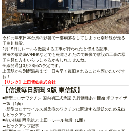
令和元年東日本台風の影響で一部崩落をしてしまった別所線が走る
千曲川橋梁。
2月15日にレールを敷設する工事が行われたと伝える記事。
民法の放送局やNHKなどでも報道されたので映像で敷設の工事の様
子を見た方もいらっしゃるかもしれませんね。
全線開通は3月28日の予定です。
上田駅から別所温泉まで一日も早く復旧されることを願いたいです
ね！
【リンク】上田電鉄株式会社
【信濃毎日新聞 9版 東信版】
■新型コロナワクチン 国内初正式承認 先行接種あす開始 米ファイザ
ー製（1面）
→新型コロナウイルス感染症のワクチンに関連する話題のため見出
しピックアップ
■赤い鉄橋 両岸結ぶ 上田・レール敷設（1面）
→ピックアップ記事