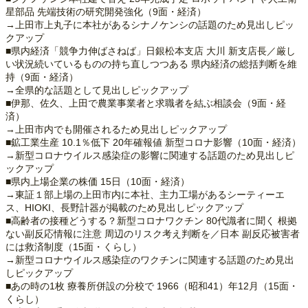
星部品 先端技術の研究開発強化（9面・経済）
→上田市上丸子に本社があるシナノケンシの話題のため見出しピッ
クアップ
■県内経済「競争力伸ばさねば」日銀松本支店 大川 新支店長／厳し
い状況続いているものの持ち直しつつある 県内経済の総括判断を維
持（9面・経済）
→全県的な話題として見出しピックアップ
■伊那、佐久、上田で農業事業者と求職者を結ぶ相談会（9面・経
済）
→上田市内でも開催されるため見出しピックアップ
■鉱工業生産 10.1％低下 20年確報値 新型コロナ影響（10面・経済）
→新型コロナウイルス感染症の影響に関連する話題のため見出しピ
ックアップ
■県内上場企業の株価 15日（10面・経済）
→東証１部上場の上田市内に本社、主力工場があるシーティーエ
ス、HIOKI、長野計器が掲載のため見出しピックアップ
■高齢者の接種どうする？新型コロナワクチン 80代識者に聞く 根拠
ない副反応情報に注意 周辺のリスク考え判断を／日本 副反応被害者
には救済制度（15面・くらし）
→新型コロナウイルス感染症のワクチンに関連する話題のため見出
しピックアップ
■あの時の1枚 療養所併設の分校で 1966（昭和41）年12月（15面・
くらし）