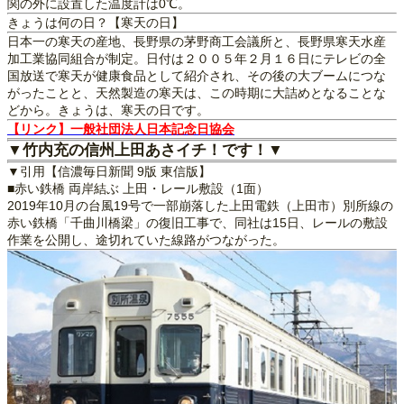
関の外に設置した温度計は0℃。
きょうは何の日？【寒天の日】
日本一の寒天の産地、長野県の茅野商工会議所と、長野県寒天水産
加工業協同組合が制定。日付は２００５年２月１６日にテレビの全
国放送で寒天が健康食品として紹介され、その後の大ブームにつな
がったことと、天然製造の寒天は、この時期に大詰めとなることな
どから。きょうは、寒天の日です。
【リンク】一般社団法人日本記念日協会
▼竹内充の信州上田あさイチ！です！▼
▼引用【信濃毎日新聞 9版 東信版】
■赤い鉄橋 両岸結ぶ 上田・レール敷設（1面）
2019年10月の台風19号で一部崩落した上田電鉄（上田市）別所線の
赤い鉄橋「千曲川橋梁」の復旧工事で、同社は15日、レールの敷設
作業を公開し、途切れていた線路がつながった。