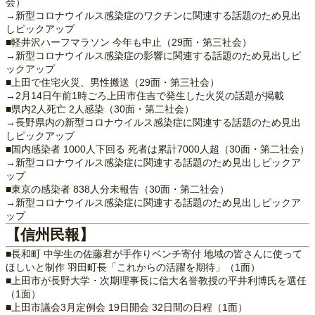
会）
→新型コロナウイルス感染症のワクチンに関連する話題のため見出
しピックアップ
■軽井沢ハーフマラソン 今年も中止（29面・第三社会）
→新型コロナウイルス感染症の影響に関連する話題のため見出しピ
ックアップ
■上田で住宅火災、男性搬送（29面・第三社会）
→2月14日午前1時ごろ上田市住吉で発生した火災の話題が掲載
■県内2人死亡 2人感染（30面・第二社会）
→長野県内の新型コロナウイルス感染症に関連する話題のため見出
しピックアップ
■国内感染者 1000人下回る 死者は累計7000人超（30面・第二社会）
→新型コロナウイルス感染症に関連する話題のため見出しピックア
ップ
■東京の感染者 838人分未報告（30面・第二社会）
→新型コロナウイルス感染症に関連する話題のため見出しピックア
ップ
【信州民報】
■長和町 中学生の佐藤君が手作りベンチ寄付 地域の皆さんに使って
ほしいと制作 羽田町長「これからの活躍を期待」（1面）
■上田市が長野大学・次期理事長に信大名誉教授の平井利博氏を選任
（1面）
■上田市議会3月定例会 19日開会 32日間の日程（1面）