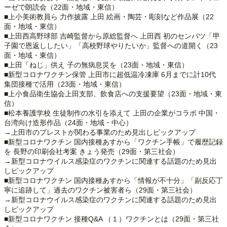
ーゼで朗読会（22面・地域・東信）
■上小美術教員ら 力作披露 上田 絵画・陶芸・彫刻など作品展（22
面・地域・東信）
■上田西高野球部 吉崎監督から原総監督へ 上田西 初のセンバツ「甲
子園で恩返ししたい」「高校野球やりたいか」監督への道開く（23
面・地域・東信）
■上田「ねじ」供え 子の無病息災を（23面・地域・東信）
■新型コロナワクチン保管 上田市に超低温冷凍庫 6月までに計10代
集団接種で活用（23面・地域・東信）
■上小食品衛生協会上田支部、飲食店への支援要望（23面・地域・東
信）
■松本養護学校 生徒制作の水引を添えて 上田の企業がコラボ 中国・
台湾向け造形作品（24面・地域・中心）
→上田市のプレストが関わる事業のため見出しピックアップ
■新型コロナワクチン 国内接種あすから「ワクチン手帳」で履歴記録
を 長野の印刷会社考案 きょう発売（29面・第三社会）
→新型コロナウイルス感染症のワクチンに関連する話題のため見出
しピックアップ
■新型コロナワクチン 国内接種あすから「情報が不十分」「副反応丁
寧に追跡して」過去のワクチン被害者ら（29面・第三社会）
→新型コロナウイルス感染症のワクチンに関連する話題のため見出
しピックアップ
■新型コロナワクチン 接種Q&A （１）ワクチンとは（29面・第三社