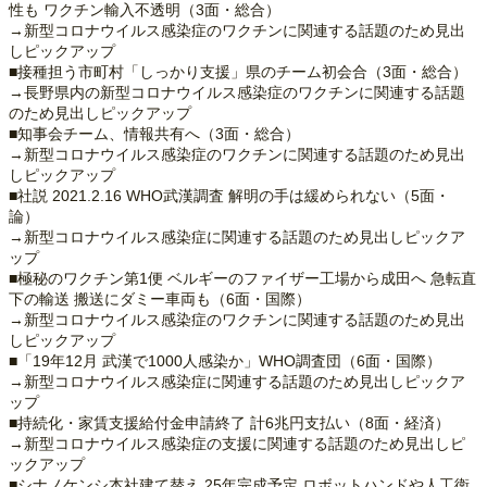
性も ワクチン輸入不透明（3面・総合）
→新型コロナウイルス感染症のワクチンに関連する話題のため見出
しピックアップ
■接種担う市町村「しっかり支援」県のチーム初会合（3面・総合）
→長野県内の新型コロナウイルス感染症のワクチンに関連する話題
のため見出しピックアップ
■知事会チーム、情報共有へ（3面・総合）
→新型コロナウイルス感染症のワクチンに関連する話題のため見出
しピックアップ
■社説 2021.2.16 WHO武漢調査 解明の手は緩められない（5面・
論）
→新型コロナウイルス感染症に関連する話題のため見出しピックア
ップ
■極秘のワクチン第1便 ベルギーのファイザー工場から成田へ 急転直
下の輸送 搬送にダミー車両も（6面・国際）
→新型コロナウイルス感染症のワクチンに関連する話題のため見出
しピックアップ
■「19年12月 武漢で1000人感染か」WHO調査団（6面・国際）
→新型コロナウイルス感染症に関連する話題のため見出しピックア
ップ
■持続化・家賃支援給付金申請終了 計6兆円支払い（8面・経済）
→新型コロナウイルス感染症の支援に関連する話題のため見出しピ
ックアップ
■シナノケンシ本社建て替え 25年完成予定 ロボットハンドや人工衛