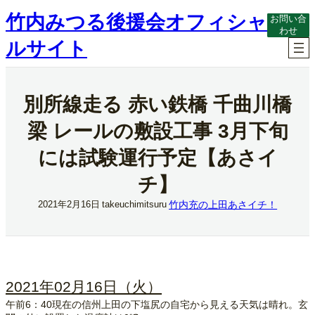
内
竹内みつる後援会オフィシャ
お問い合
容
わせ
を
ルサイト
ス
キ
ッ
プ
別所線走る 赤い鉄橋 千曲川橋
梁 レールの敷設工事 3月下旬
には試験運行予定【あさイ
チ】
竹内充の上田あさイチ！
2021年2月16日
takeuchimitsuru
2021年02月16日（火）
午前6：40現在の信州上田の下塩尻の自宅から見える天気は晴れ。玄