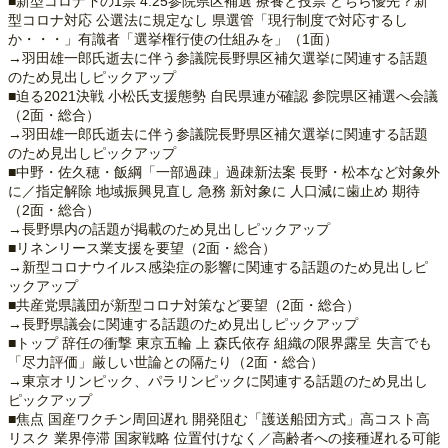
■新型コロナ下の1票 4.25参院県区補選 療養と投票 どちら優先？新
型コロナ対応 公選法に規定なし 県選管「現行制度で対応するし
か・・・」有識者「選挙権行使の仕組みを」（1面）
→羽田雄一郎氏逝去に伴う参議院長野県区補欠選挙に関連する話題
のため見出しピックアップ
■迫る2021決戦 小松氏支援態勢 自民県連が確認 参院県区補選へ会議
（2面・総合）
→羽田雄一郎氏逝去に伴う参議院長野県区補欠選挙に関連する話題
のため見出しピックアップ
■中野・佐久穂・飯綱「一部過疎」過疎新法案 長野・松本など対象外
に／指定解除 地域振興見直し 急務 新対象に 人口減に歯止め 期待
（2面・総合）
→長野県内の話題が掲載のため見出しピックアップ
■リネンリース業支援を要望（2面・総合）
→新型コロナウイルス感染症の影響に関連する話題のため見出しピ
ックアップ
■共産党県議団が新型コロナ対策など要望（2面・総合）
→長野県議会に関連する話題のため見出しピックアップ
■トップ 辞任の衝撃 東京五輪 上 森氏依存 組織の限界露呈 失言でも
「尽力評価」厳しい世論との隔たり（2面・総合）
→東京オリンピック、パラリンピックに関連する話題のため見出し
ピックアップ
■焦点 国産ワクチン周回遅れ 開発阻む「護送船団方式」高コスト高
リスク 業界停滞 国家戦略 位置付けなく／高齢者への接種遅れる可能