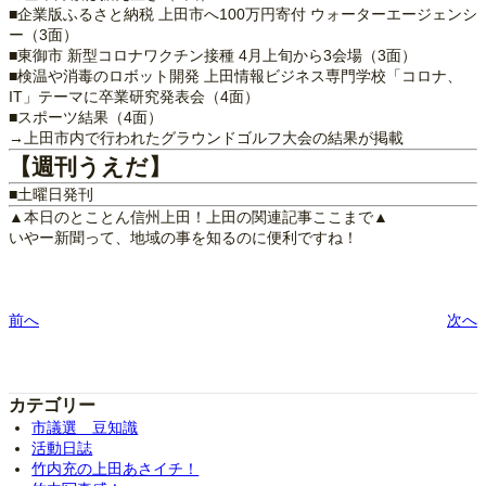
■企業版ふるさと納税 上田市へ100万円寄付 ウォーターエージェンシ
ー（3面）
■東御市 新型コロナワクチン接種 4月上旬から3会場（3面）
■検温や消毒のロボット開発 上田情報ビジネス専門学校「コロナ、
IT」テーマに卒業研究発表会（4面）
■スポーツ結果（4面）
→上田市内で行われたグラウンドゴルフ大会の結果が掲載
【週刊うえだ】
■土曜日発刊
▲本日のとことん信州上田！上田の関連記事ここまで▲
いやー新聞って、地域の事を知るのに便利ですね！
前へ
次へ
カテゴリー
市議選 豆知識
活動日誌
竹内充の上田あさイチ！