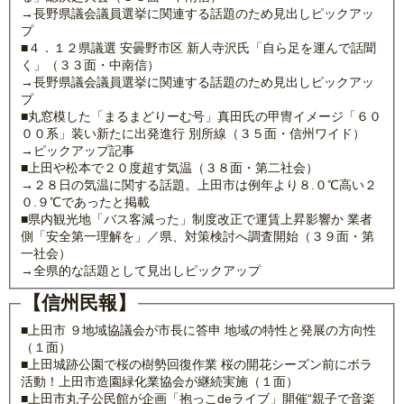
→長野県議会議員選挙に関連する話題のため見出しピックアッ
プ
■４．１２県議選 安曇野市区 新人寺沢氏「自ら足を運んで話聞
く」（３３面・中南信）
→長野県議会議員選挙に関連する話題のため見出しピックアッ
プ
■丸窓模した「まるまどりーむ号」真田氏の甲冑イメージ「６０
００系」装い新たに出発進行 別所線（３５面・信州ワイド）
→ピックアップ記事
■上田や松本で２０度超す気温（３８面・第二社会）
→２８日の気温に関する話題。上田市は例年より８.０℃高い２
０.９℃であったと掲載
■県内観光地「バス客減った」制度改正で運賃上昇影響か 業者
側「安全第一理解を」／県、対策検討へ調査開始（３９面・第
一社会）
→全県的な話題として見出しピックアップ
【信州民報】
■上田市 ９地域協議会が市長に答申 地域の特性と発展の方向性
（１面）
■上田城跡公園で桜の樹勢回復作業 桜の開花シーズン前にボラ
活動！上田市造園緑化業協会が継続実施（１面）
■上田市丸子公民館が企画「抱っこdeライブ」開催“親子で音楽