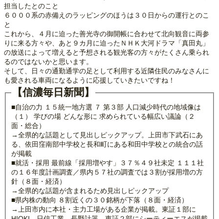
担当したとのこと
６０００系の赤備えのラッピングのほうは３０日からの運行とのこ
と
これから、４月に迫った善光寺の御開帳に合わせて北向観音に両参
りに来る方々や、あと９カ月に迫ったＮＨＫ大河ドラマ「真田丸」
の放送によって増えると予想される観光客の方々がたくさん乗られ
るのではないかと思います。
そして、日々の通勤通学の足として利用する近隣住民のみなさんに
も愛される車両になるように応援していきたいですね！
【信濃毎日新聞】
■自治の力 １５統一地方選 ７ 第３部 人口減少時代の地域像は
（１） 学びの場 どんな形に 求められている幅広い議論（２
面・総合）
→全県的な話題として見出しピックアップ。上田市下武石にあ
る、依田窪南部中学校と長和町にある和田中学校との統合の話
が掲載
■就活・採用 最前線「採用増やす」３７％４９社未定 １１１社
の１６年度計画調査／県内５７社の調査では３割が採用増の方
針（８面・経済）
→全県的な話題が含まれるため見出しピックアップ
■県内株の動向 ８割近くの３０銘柄が下落（８面・経済）
→上田市内に本社・主力工場がある企業が掲載。東証１部に
HIOKI、日信工業、長野計器、東証２部にシーティーエスが掲載