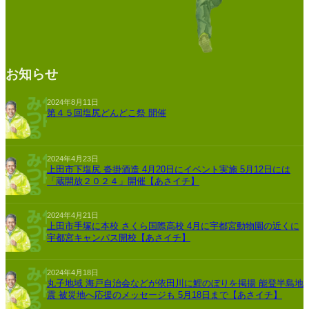
お知らせ
2024年8月11日
第４５回塩尻どんどこ祭 開催
2024年4月23日
上田市下塩尻 沓掛酒造 4月20日にイベント実施 5月12日には
「蔵開放２０２４」開催【あさイチ】
2024年4月21日
上田市手塚に本校 さくら国際高校 4月に宇都宮動物園の近くに
宇都宮キャンパス開校【あさイチ】
2024年4月18日
丸子地域 海戸自治会などが依田川に鯉のぼりを掲揚 能登半島地
震 被災地へ応援のメッセージも 5月18日まで【あさイチ】