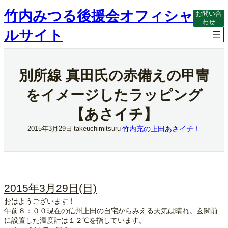
内
竹内みつる後援会オフィシャ
お問い合
容
わせ
を
ルサイト
ス
キ
ッ
プ
別所線 真田氏の赤備えの甲冑
をイメージしたラッピング
【あさイチ】
竹内充の上田あさイチ！
2015年3月29日
takeuchimitsuru
2015年3月29日(日)
おはようございます！
午前８：００現在の信州上田の自宅からみえる天気は晴れ。玄関前
に設置した温度計は１２℃を指しています。