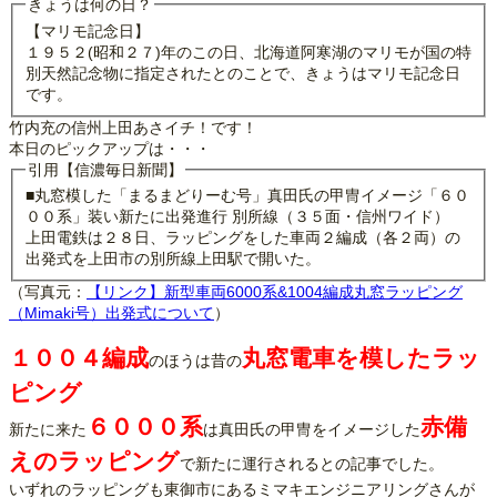
きょうは何の日？
【マリモ記念日】
１９５２(昭和２７)年のこの日、北海道阿寒湖のマリモが国の特
別天然記念物に指定されたとのことで、きょうはマリモ記念日
です。
竹内充の信州上田あさイチ！です！
本日のピックアップは・・・
引用【信濃毎日新聞】
■丸窓模した「まるまどりーむ号」真田氏の甲冑イメージ「６０
００系」装い新たに出発進行 別所線（３５面・信州ワイド）
上田電鉄は２８日、ラッピングをした車両２編成（各２両）の
出発式を上田市の別所線上田駅で開いた。
（写真元：
【リンク】新型車両6000系&1004編成丸窓ラッピング
（Mimaki号）出発式について
）
１００４編成
丸窓電車を模したラッ
のほうは昔の
ピング
６０００系
赤備
新たに来た
は真田氏の甲冑をイメージした
えのラッピング
で新たに運行されるとの記事でした。
いずれのラッピングも東御市にあるミマキエンジニアリングさんが