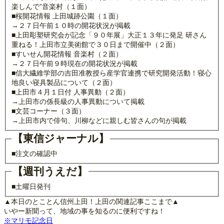
楽しんで”音楽村（１面）
■桜開花情報 上田城跡公園（１面）
→２７日午前１０時の開花状況が掲載
■上田彫塑研究会が記念「９０年展」大正１３年に発足 研さん
重ねる！上田市立美術館で３０日まで開催中（２面）
■すいせん開花情報 音楽村（２面）
→２７日午前９時現在の開花状況が掲載
■信大繊維学部の吉田准教授ら産学官連携で研究開発活動！寝心
地良い寝具製品について（２面）
■上田市４月１日付 人事異動（２面）
→上田市の係長級の人事異動について掲載
■文芸コーナー（３面）
→上田市内で俳句、川柳などに親しむ皆さんの句が掲載
【東信ジャーナル】
■注文の確認中
【週刊うえだ】
■土曜日発刊
▲本日のとことん信州上田！上田の関連記事ここまで▲
いやー新聞って、地域の事を知るのに便利ですね！
※マリモ記念日