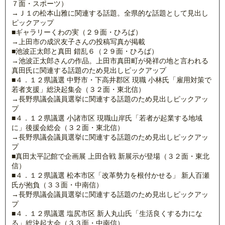
７面・スポーツ）
→Ｊ１の松本山雅に関連する話題。全県的な話題として見出し
ピックアップ
■ギャラリーくわの実（２９面・ひろば）
→上田市の成沢友子さんの投稿写真が掲載
■池波正太郎と真田 錯乱６（２９面・ひろば）
→池波正太郎さんの作品。上田市真田町が発祥の地と言われる
真田氏に関連する話題のため見出しピックアップ
■４．１２県議選 中野市・下高井郡区 現職 小林氏「雇用対策で
若者支援」総決起集会（３２面・東北信）
→長野県議会議員選挙に関連する話題のため見出しピックアッ
プ
■４．１２県議選 小諸市区 現職山岸氏「若者が起業する地域
に」後援会総会（３２面・東北信）
→長野県議会議員選挙に関連する話題のため見出しピックアッ
プ
■真田太平記館で企画展 上田合戦 新展示が登場（３２面・東北
信）
■４．１２県議選 松本市区「改革勢力を根付かせる」 新人百瀬
氏が抱負（３３面・中南信）
→長野県議会議員選挙に関連する話題のため見出しピックアッ
プ
■４．１２県議選 塩尻市区 新人丸山氏「生活良くする力にな
る」総決起大会（３３面・中南信）