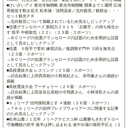
■けいざいアイ 善光寺御開帳 善光寺御開帳 開幕まで１週間 広域
周遊促す動き拡大 松本城・浅間温泉／北向観音／観桜会・・・
セット観光ＰＲ
→北向観音について掲載されているため見出しピックアップ
■信濃グランセローズ 新戦力２０１５ 「左横手」の持ち味生か
す 投手 中根龍也（２２）（２３面・スポーツ）
→ＢＣリーグの信濃グランセローズの話題のため全県的な話題
として見出しピックアップ
■信濃、５投手で零封 練習試合／復調期す門中 ３回を無失点
（２３面・スポーツ）
→ＢＣリーグの信濃グランセローズの話題のため全県的な話題
として見出しピックアップ
■高校選抜大会 レスリング（２５面・スポーツ）
→試合結果に上田西高校の小島裕紀さん、赤羽薫さんの成績が
掲載
■高校選抜大会 アーチェリー（２５面・スポーツ）
→試合結果に上田染谷丘高校の今翔真さん、小林渚彩さんの成
績が掲載
■ｂｊリーグ 信州接戦落とす ４連敗（２６面・スポーツ）
→ＴＫｂｊリーグの信州ブレイブウォリアーズに関連する記事
のため見出しピックアップ
■松本山雅Ｊ１元年 Ｊリーグナビスコ杯 山雅勝ちきれずドロー
守備機能の前半 後半は押し込まれる 途中出場の柴田手応え（２