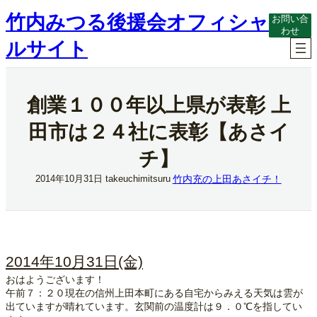
内
竹内みつる後援会オフィシャ
お問い合
容
わせ
を
ルサイト
ス
キ
ッ
プ
創業１００年以上県が表彰 上
田市は２４社に表彰【あさイ
チ】
竹内充の上田あさイチ！
2014年10月31日
takeuchimitsuru
2014年10月31日(金)
おはようございます！
午前７：２０現在の信州上田本町にある自宅からみえる天気は雲が
出ていますが晴れています。玄関前の温度計は９．０℃を指してい