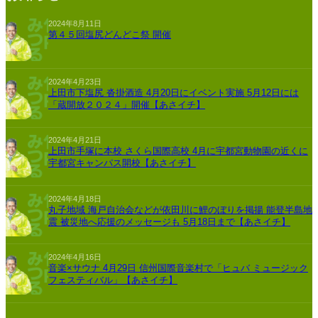
2024年8月11日
第４５回塩尻どんどこ祭 開催
2024年4月23日
上田市下塩尻 沓掛酒造 4月20日にイベント実施 5月12日には
「蔵開放２０２４」開催【あさイチ】
2024年4月21日
上田市手塚に本校 さくら国際高校 4月に宇都宮動物園の近くに
宇都宮キャンパス開校【あさイチ】
2024年4月18日
丸子地域 海戸自治会などが依田川に鯉のぼりを掲揚 能登半島地
震 被災地へ応援のメッセージも 5月18日まで【あさイチ】
2024年4月16日
音楽×サウナ 4月29日 信州国際音楽村で「ヒュバ ミュージック
フェスティバル」【あさイチ】