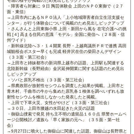
モ堀の様子が掲載のため見出しピックアップ
・障害者ら対象に ９日 陶芸体験会 上田のＮＰＯ東御で（２７
面・東信）
→上田市内にあるＮＰＯ法人「上小地域障害者自立生活支援セ
ンター」が行う体験会について掲載のため見出しピックアップ
・さんさんと上田東御小県 上田・新田から風を 在宅介護への挑
戦 [４] 高まる住民の意識「モデル」全国に発信へ（２８面・信
州ワイド）
・新幹線北陸へ３・１４開業 長野・上越商議所ＰＲで連携 高田
城観桜会ポスター早くも完成 軽井沢在住の柴田さんデザイン
（３３面・第三社会）
→上田市と姉妹都市の新潟県上越市の話題、上田駅も関連する
北陸新幹線（長野経由）金沢延伸開業に関する話題のため見出
しピックアップ
・ソバと原乳不検出（３３面・第三社会）
→県農政部が放射性セシウムを調査した結果が掲載。上田市と
青木村、千曲市の牛から集めた原乳各１検体を調べいずれも放
射性セシウムを検出しなかった発表したと掲載。
・上田で下草火災、女性がやけど（３３面・第三社会）
→３０日、上田市腰越の水田起きた火災の話題
・御嶽山捜索で発見 持ち主不明の遺留品１６０点 県警ホームペ
ージ公開検討／遺族ら「早く家族の元へ」（３５面・第一社
会）
→9月27日に噴火した御嶽山に関連した話題。御嶽山は長野県と