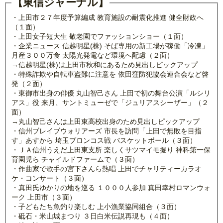
【東信ジャーナル】
・上田市２７年度予算編成 教育施設の耐震化推進 健全財政へ
（１面）
・上田女子短大生 敬老園でファッションショー（１面）
・企業ニュース 信越明星(株) そば専用の新工場が稼働「冷凍」
月産３００万食 太陽光発電など環境へ配慮（２面）
→信越明星(株)は上田市秋和にあるため見出しピックアップ
・特殊詐欺や自転車盗難に注意を 依田窪防犯協会連合会など啓
発（２面）
・東御市出身の俳優 丸山智己さん 上田で初の舞台公演「ルシリ
アス」役 来月、サントミューゼで「ジュリアスシーザー」（２
面）
→丸山智己さんは上田東高校出身のため見出しピックアップ
・信州ブレイブウォリアーズ 市長を訪問「上田で無敗を目指
す」あすから 埼玉ブロンコス戦 バスケットボール（３面）
・ＪＡ信州うえだ上田東支所 楽しくサツマイモ掘り 神科第一保
育園児ら チャイルドファームで（３面）
・作曲家で歌手の宮下さんら熱唱 上田でチャリティーカラオ
ケ・コンサート（３面）
・真田氏ゆかりの地を巡る １０００人参加 真田幸村ロマンウォ
ーク 上田市（３面）
・子どもたち魚釣り楽しむ 上小漁業協同組合（３面）
・砥石・米山城まつり ３日白米伝説再現も（４面）