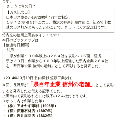
ます。
きょうは何の日？
【ガス記念日】
日本ガス協会が1972(昭和47)年に制定。
１８７２(明治５)年この日、横浜の神奈川県庁前に、初めて十数
基のガス灯がともったとのことで、きょうはガス記念日です。
竹内充の信州上田あさイチ！です！
本日のピックアップは・・・・
【信濃毎日新聞】
引用
・県が創業１００年以上の２６４社を表彰へ（６面・経済）
県は３０日、創業から１００年以上経過した県内企業２６４社
を「県百年企業 信州の老舗」として表彰すると発表した。
（2014年10月19日 竹内撮影 笠原工業(株)）
「県百年企業 信州の老舗」
今回、長野県が
として表彰
すると発表したと伝える記事でした。
上田市内で表彰されるには以下の２４社だそうです。
（かっこ内は創業した年）
・（株）アオヤギ印刷（1905年）
・（有）伊藤石材店（1897年）
・（資）岩井屋商店（1862年）