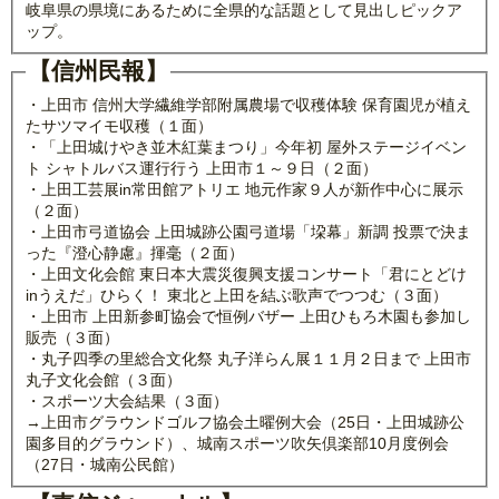
岐阜県の県境にあるために全県的な話題として見出しピックア
ップ。
【信州民報】
・上田市 信州大学繊維学部附属農場で収穫体験 保育園児が植え
たサツマイモ収穫（１面）
・「上田城けやき並木紅葉まつり」今年初 屋外ステージイベン
ト シャトルバス運行行う 上田市１～９日（２面）
・上田工芸展in常田館アトリエ 地元作家９人が新作中心に展示
（２面）
・上田市弓道協会 上田城跡公園弓道場「垜幕」新調 投票で決ま
った『澄心静慮』揮毫（２面）
・上田文化会館 東日本大震災復興支援コンサート「君にとどけ
inうえだ」ひらく！ 東北と上田を結ぶ歌声でつつむ（３面）
・上田市 上田新参町協会で恒例バザー 上田ひもろ木園も参加し
販売（３面）
・丸子四季の里総合文化祭 丸子洋らん展１１月２日まで 上田市
丸子文化会館（３面）
・スポーツ大会結果（３面）
→上田市グラウンドゴルフ協会土曜例大会（25日・上田城跡公
園多目的グラウンド）、城南スポーツ吹矢倶楽部10月度例会
（27日・城南公民館）