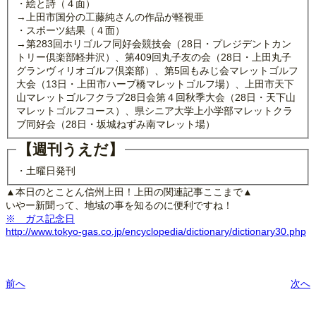
・絵と詩（４面）
→上田市国分の工藤純さんの作品が軽視亜
・スポーツ結果（４面）
→第283回ホリゴルフ同好会競技会（28日・プレジデントカン
トリー倶楽部軽井沢）、第409回丸子友の会（28日・上田丸子
グランヴィリオゴルフ倶楽部）、第5回もみじ会マレットゴルフ
大会（13日・上田市ハープ橋マレットゴルフ場）、上田市天下
山マレットゴルフクラブ28日会第４回秋季大会（28日・天下山
マレットゴルフコース）、県シニア大学上小学部マレットクラ
ブ同好会（28日・坂城ねずみ南マレット場）
【週刊うえだ】
・土曜日発刊
▲本日のとことん信州上田！上田の関連記事ここまで▲
いやー新聞って、地域の事を知るのに便利ですね！
※ ガス記念日
http://www.tokyo-gas.co.jp/encyclopedia/dictionary/dictionary30.php
前へ
次へ