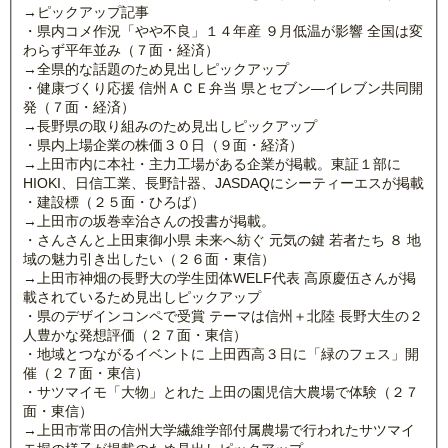
→ピックアップ記事
・県内コメ作況「やや不良」１４年産 ９月低温が影響 全国は変
わらず平年並み（７面・経済）
→全県的な話題のため見出しピックアップ
・健康づくり応援 信州ＡＣＥ弁当 県とセブン―イレブン共同開
発（７面・経済）
→長野県の取り組みのため見出しピックアップ
・県内上場企業の株価３０日（９面・経済）
→上田市内に本社・主力工場がある企業が掲載。東証１部に
HIOKI、日信工業、長野計器、JASDAQにシーティーエスが掲載
・建設標（２５面・ひろば）
→上田市の坂巻幸治さんの投書が掲載。
・さんさんと上田東御小県 未来へ紡ぐ 元気の鍵 若者たち ８ 地
域の魅力引き出したい（２６面・東信）
→上田市神畑の長野大の学生団体WELF代表 高原慶伍さんが掲
載されているため見出しピックアップ
・県のデザインコンペで受賞 テーマは信州＋北陸 長野大生の２
人豊かな発想評価（２７面・東信）
・地域とつながるイベントに 上田西高３日に「緑のフェス」開
催（２７面・東信）
・サツマイモ「大物」とれた 上田の園児信大農場で体験（２７
面・東信）
→上田市常田の信州大学繊維学部付属農場で行われたサツマイ