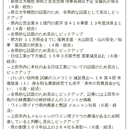
・新県立大構想 県民と意見交換 理事長就任予定 安藤氏が発言
（４面・総合）
→県立大学構想の話題のため、全県的な話題として見出しピッ
クアップ
・県内公営企業８１億円の黒字 全４１６事業 １３年度決算まと
め（４面・総合）
→全県的な話題のため見出しピックアップ
・県方針 １１月県会までに 復興支援・火山防災・山の安全／知
事「最高度の対策を」（４面・総合）
→全県的な話題のため見出しピックアップ
・日信工業が下方修正 １５年３月期予想 需要減見込む（６面・
経済）
→上田市内に本社のある日信工業についての話題のため見出し
ピックアップ
・けいざい信州発 試練のコメづくり 減反廃止へ １８ 第４部 米
価急落（１） 身を削る農家経営でも赤字「来年の営農資金がな
い」（６面・経済）
→全県的な話題のため見出しピックアップ。記事には上田市小
島の小林農園の小林好雄さんのコメントが掲載
・ワイン用ブドウ県内農家と懇談 メルシャン社長（６面・経
済）
→上田市内もメルシャンのワイン用ブドウの農場があるため関
連していると判断し見出しピックアップ
・県が創業１００年以上の２６４社を表彰へ（６面・経済）