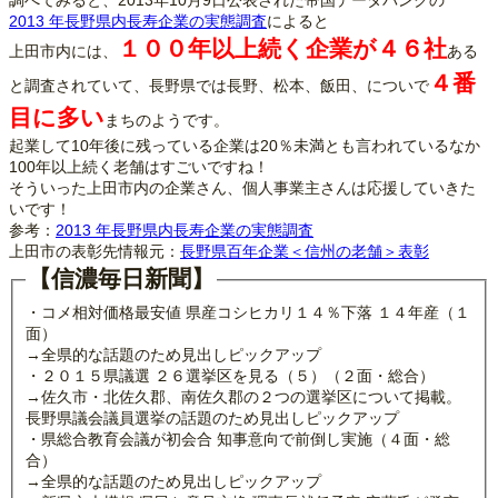
調べてみると、2013年10月9日公表された帝国データバンクの
2013 年長野県内長寿企業の実態調査
によると
１００年以上続く企業が４６社
上田市内には、
ある
４番
と調査されていて、長野県では長野、松本、飯田、についで
目に多い
まちのようです。
起業して10年後に残っている企業は20％未満とも言われているなか
100年以上続く老舗はすごいですね！
そういった上田市内の企業さん、個人事業主さんは応援していきた
いです！
参考：
2013 年長野県内長寿企業の実態調査
上田市の表彰先情報元：
長野県百年企業＜信州の老舗＞表彰
【信濃毎日新聞】
・コメ相対価格最安値 県産コシヒカリ１４％下落 １４年産（１
面）
→全県的な話題のため見出しピックアップ
・２０１５県議選 ２６選挙区を見る（５）（２面・総合）
→佐久市・北佐久郡、南佐久郡の２つの選挙区について掲載。
長野県議会議員選挙の話題のため見出しピックアップ
・県総合教育会議が初会合 知事意向で前倒し実施（４面・総
合）
→全県的な話題のため見出しピックアップ