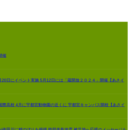
開催
月20日にイベント実施 5月12日には「蔵開放２０２４」開催【あさイ
国際高校 4月に宇都宮動物園の近くに 宇都宮キャンパス開校【あさイ
が依田川に鯉のぼりを掲揚 能登半島地震 被災地へ応援のメッセージも