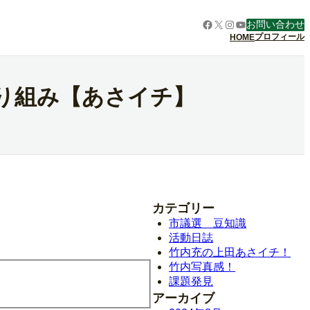
Facebook
X
Instagram
YouTube
お問い合わせ
プロフィール
HOME
り組み【あさイチ】
カテゴリー
市議選 豆知識
活動日誌
竹内充の上田あさイチ！
竹内写真感！
課題発見
アーカイブ