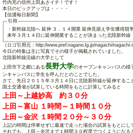
竹内充の信州上田あさイチ！です！
本日のピックアップは・・・・
【信濃毎日新聞】
引用
・新幹線北陸へ 延伸 ３．１４開業 延伸見据え学生獲得競
来年３月１４日に延伸開業することが決まった北陸新幹線
（ロゴ引用元：http://www.pref.nagano.lg.jp/nagachi/nagachi-se
今日の特集は主に写真でその様子が掲載されていました。
北陸新幹線沿線の大学として
長野大学
上田市下之郷にある
のオープンキャンパスの様
ンキャンパスに学生を呼んだとのことでした。
さて、先日２０１５年３月１４日に北陸新幹線が延伸するこ
国土交通省が試算している時間をもとに計算してみると
上田～上越妙高 約３０分
上田～富山 １時間～１時間１０分
上田～金沢 １時間２０分～３０分
上記の時間は停車せずに最速で走った場合の試算をもとにし
それでも、上田～金沢まで１時間３０程度でつくようになる