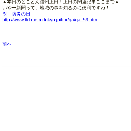
▲本日のとことん信州上田！上田の関連記事ここまで▲
いやー新聞って、地域の事を知るのに便利ですね！
※ 防災の日
http://www.tfd.metro.tokyo.jp/libr/qa/qa_59.htm
前へ