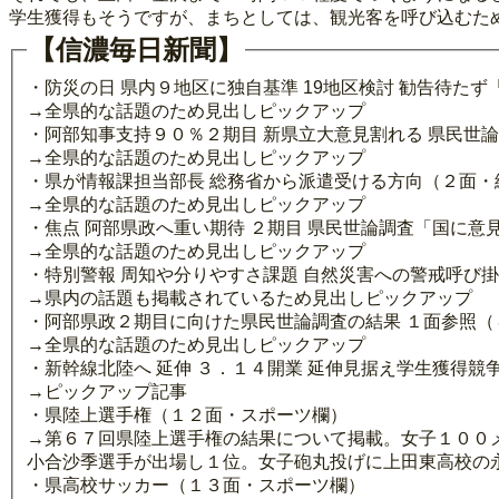
学生獲得もそうですが、まちとしては、観光客を呼び込むた
【信濃毎日新聞】
・防災の日 県内９地区に独自基準 19地区検討 勧告待た
→全県的な話題のため見出しピックアップ
・阿部知事支持９０％２期目 新県立大意見割れる 県民世
→全県的な話題のため見出しピックアップ
・県が情報課担当部長 総務省から派遣受ける方向（２面・
→全県的な話題のため見出しピックアップ
・焦点 阿部県政へ重い期待 ２期目 県民世論調査「国に
→全県的な話題のため見出しピックアップ
・特別警報 周知や分りやすさ課題 自然災害への警戒呼び掛
→県内の話題も掲載されているため見出しピックアップ
・阿部県政２期目に向けた県民世論調査の結果 １面参照（
→全県的な話題のため見出しピックアップ
・新幹線北陸へ 延伸 ３．１４開業 延伸見据え学生獲得競
→ピックアップ記事
・県陸上選手権（１２面・スポーツ欄）
→第６７回県陸上選手権の結果について掲載。女子１００
小合沙季選手が出場し１位。女子砲丸投げに上田東高校の
・県高校サッカー（１３面・スポーツ欄）