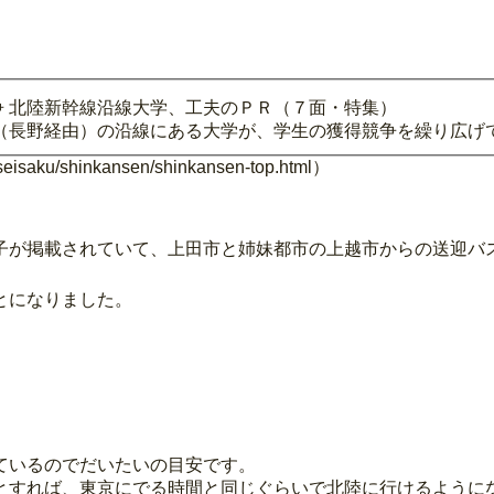
争 北陸新幹線沿線大学、工夫のＰＲ（７面・特集）
（長野経由）の沿線にある大学が、学生の獲得競争を繰り広げ
isaku/shinkansen/shinkansen-top.html）
子が掲載されていて、上田市と姉妹都市の上越市からの送迎バ
とになりました。
ているのでだいたいの目安です。
とすれば、東京にでる時間と同じぐらいで北陸に行けるように