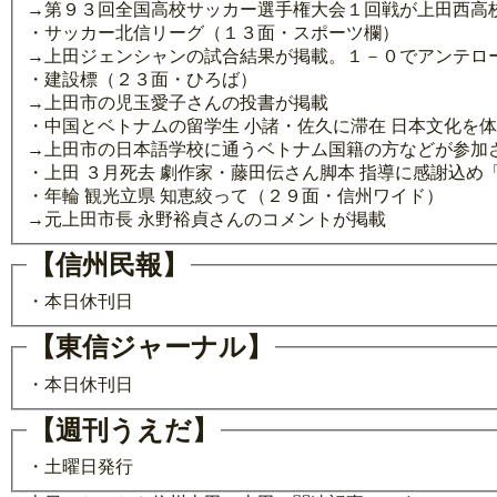
→第９３回全国高校サッカー選手権大会１回戦が上田西高
・サッカー北信リーグ（１３面・スポーツ欄）
→上田ジェンシャンの試合結果が掲載。１－０でアンテロ
・建設標（２３面・ひろば）
→上田市の児玉愛子さんの投書が掲載
・中国とベトナムの留学生 小諸・佐久に滞在 日本文化を
→上田市の日本語学校に通うベトナム国籍の方などが参加
・上田 ３月死去 劇作家・藤田伝さん脚本 指導に感謝込め
・年輪 観光立県 知恵絞って（２９面・信州ワイド）
→元上田市長 永野裕貞さんのコメントが掲載
【信州民報】
・本日休刊日
【東信ジャーナル】
・本日休刊日
【週刊うえだ】
・土曜日発行