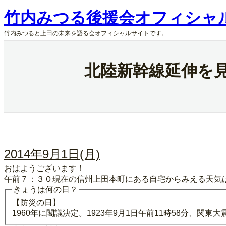
内
竹内みつる後援会オフィシャ
容
を
竹内みつると上田の未来を語る会オフィシャルサイトです。
ス
キ
ッ
北陸新幹線延伸を
プ
2014年9月1日(月)
おはようございます！
午前７：３０現在の信州上田本町にある自宅からみえる天気
きょうは何の日？
【防災の日】
1960年に閣議決定。1923年9月1日午前11時58分、