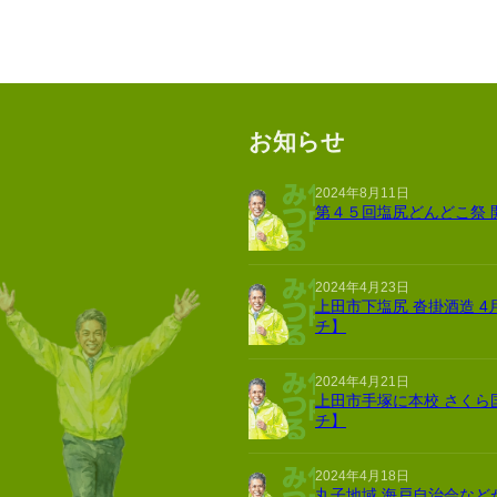
お知らせ
2024年8月11日
第４５回塩尻どんどこ祭 
2024年4月23日
上田市下塩尻 沓掛酒造 4
チ】
2024年4月21日
上田市手塚に本校 さくら
チ】
2024年4月18日
丸子地域 海戸自治会など