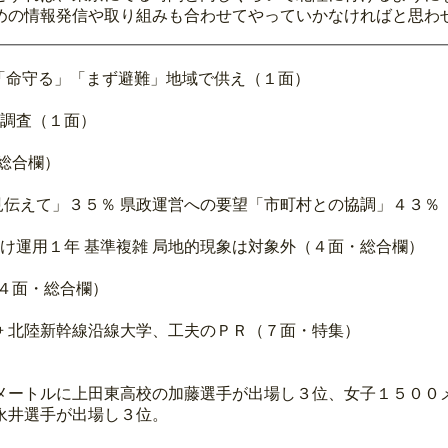
めの情報発信や取り組みも合わせてやっていかなければと思わ
ず「命守る」「まず避難」地域で供え（１面）
論調査（１面）
総合欄）
意見伝えて」３５％ 県政運営への要望「市町村との協調」４３％
け運用１年 基準複雑 局地的現象は対象外（４面・総合欄）
４面・総合欄）
争 北陸新幹線沿線大学、工夫のＰＲ（７面・特集）
メートルに上田東高校の加藤選手が出場し３位、女子１５００
永井選手が出場し３位。