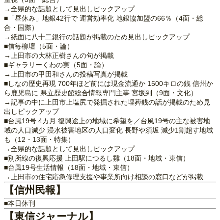
→全県的な話題として見出しピックアップ
■「昼休み」地銀42行で 運営効率化 地銀協加盟の66％（4面・総
合・国際）
→紙面に八十二銀行の話題が掲載のため見出しピックアップ
■信毎柳壇（5面・論）
→上田市の大林正樹さんの句が掲載
■ギャラリーくわの実（5面・論）
→上田市の甲田和さんの投稿写真が掲載
■しなの歴史再現 700年ほど前には現金流通か 1500キロの銭 信州か
ら鹿児島に 県立歴史館総合情報専門主事 宮坂到（9面・文化）
→記事の中に上田市上塩尻で発掘された埋葬銭の話が掲載のため見
出しピックアップ
■台風19号 4カ月 復興途上の地域に希望を／台風19号の主な被害地
域の人口減少 浸水被害地区の人口変化 長野や須坂 減少1割超す地域
も（12・13面・特集）
→全県的な話題として見出しピックアップ
■別所線の復興応援 上田駅につるし雛（18面・地域・東信）
■台風19号生活情報（18面・地域・東信）
→上田市の住宅応急修理支援や事業所向け相談の窓口などが掲載
【信州民報】
■本日休刊
【東信ジャーナル】