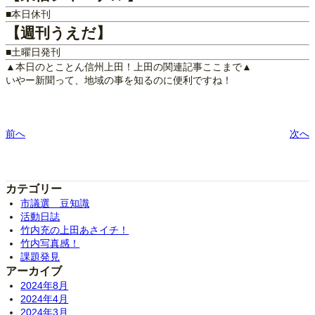
■本日休刊
【週刊うえだ】
■土曜日発刊
▲本日のとことん信州上田！上田の関連記事ここまで▲
いやー新聞って、地域の事を知るのに便利ですね！
前へ
次へ
カテゴリー
市議選 豆知識
活動日誌
竹内充の上田あさイチ！
竹内写真感！
課題発見
アーカイブ
2024年8月
2024年4月
2024年3月