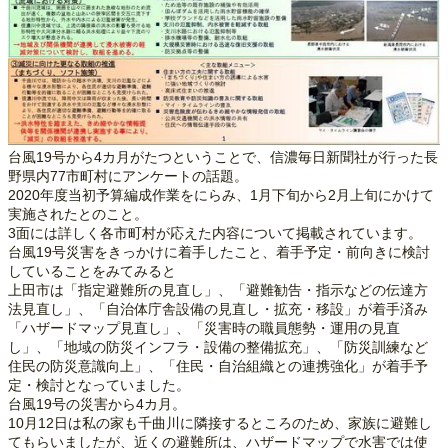
台風19号から4カ月がたつということで、信濃毎日新聞社が行った長
野県内77市町村にアンケートの話題。
2020年度当初予算編成作業をにらみ、1月下旬から2月上旬にかけて
実施されたとのこと。
3面には詳しく各市町村が応えた内容について掲載されています。
台風19号災害をきっかけに着手したこと、着手予定・前向きに検討
していることをみてみると
上田市は「指定避難所の見直し」、「避難勧告・指示などの伝達方
法見直し」、「自治体庁舎設備の見直し・拡充・移設」が着手済み
「ハザードマップ見直し」、「災害時の職員態勢・運用の見直
し」、「地域の防災インフラ・設備の整備拡充」、「防災訓練など
住民の防災意識向上」、「住民・自治組織との連携強化」が着手予
定・検討となっていました。
台風19号の災害から4カ月。
10月12日は私の家も千曲川に隣接するところのため、家族に避難し
てもらいましたが、近くの避難所は、ハザードマップで水害では使