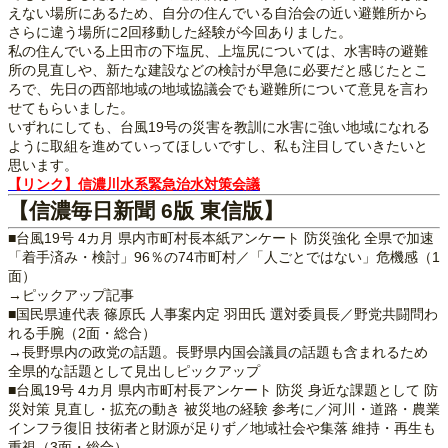
えない場所にあるため、自分の住んでいる自治会の近い避難所から
さらに違う場所に2回移動した経験が今回ありました。
私の住んでいる上田市の下塩尻、上塩尻については、水害時の避難
所の見直しや、新たな建設などの検討が早急に必要だと感じたとこ
ろで、先日の西部地域の地域協議会でも避難所について意見を言わ
せてもらいました。
いずれにしても、台風19号の災害を教訓に水害に強い地域になれる
ように取組を進めていってほしいですし、私も注目していきたいと
思います。
【リンク】信濃川水系緊急治水対策会議
【信濃毎日新聞 6版 東信版】
■台風19号 4カ月 県内市町村長本紙アンケート 防災強化 全県で加速
「着手済み・検討」96％の74市町村／「人ごとではない」危機感（1
面）
→ピックアップ記事
■国民県連代表 篠原氏 人事案内定 羽田氏 選対委員長／野党共闘問わ
れる手腕（2面・総合）
→長野県内の政党の話題。長野県内国会議員の話題も含まれるため
全県的な話題として見出しピックアップ
■台風19号 4カ月 県内市町村長アンケート 防災 身近な課題として 防
災対策 見直し・拡充の動き 被災地の経験 参考に／河川・道路・農業
インフラ復旧 技術者と財源が足りず／地域社会や集落 維持・再生も
重視（3面・総合）