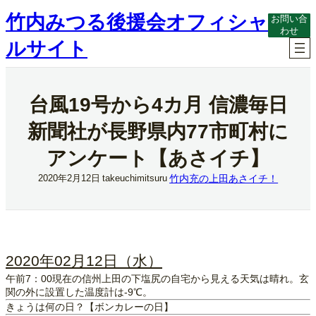
内
竹内みつる後援会オフィシャ
お問い合
容
わせ
を
ルサイト
ス
キ
ッ
プ
台風19号から4カ月 信濃毎日
新聞社が長野県内77市町村に
アンケート【あさイチ】
竹内充の上田あさイチ！
2020年2月12日
takeuchimitsuru
2020年02月12日（水）
午前7：00現在の信州上田の下塩尻の自宅から見える天気は晴れ。玄
関の外に設置した温度計は-9℃。
きょうは何の日？【ボンカレーの日】