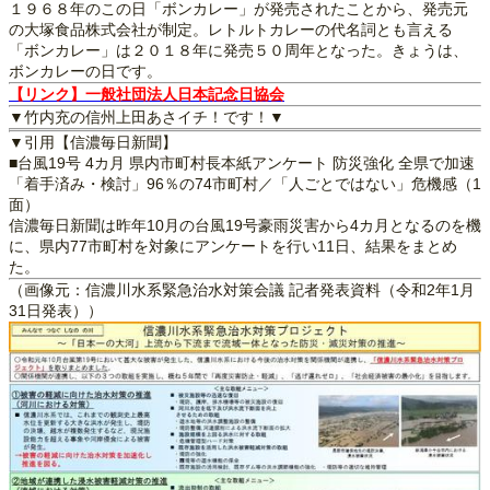
１９６８年のこの日「ボンカレー」が発売されたことから、発売元
の大塚食品株式会社が制定。レトルトカレーの代名詞とも言える
「ボンカレー」は２０１８年に発売５０周年となった。きょうは、
ボンカレーの日です。
【リンク】一般社団法人日本記念日協会
▼竹内充の信州上田あさイチ！です！▼
▼引用【信濃毎日新聞】
■台風19号 4カ月 県内市町村長本紙アンケート 防災強化 全県で加速
「着手済み・検討」96％の74市町村／「人ごとではない」危機感（1
面）
信濃毎日新聞は昨年10月の台風19号豪雨災害から4カ月となるのを機
に、県内77市町村を対象にアンケートを行い11日、結果をまとめ
た。
（画像元：信濃川水系緊急治水対策会議 記者発表資料（令和2年1月
31日発表））