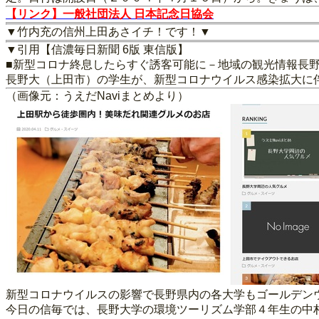
【リンク】一般社団法人 日本記念日協会
▼竹内充の信州上田あさイチ！です！▼
▼引用【信濃毎日新聞 6版 東信版】
■新型コロナ終息したらすぐ誘客可能に－地域の観光情報長野
長野大（上田市）の学生が、新型コロナウイルス感染拡大に
（画像元：うえだNaviまとめより）
新型コロナウイルスの影響で長野県内の各大学もゴールデン
今日の信毎では、長野大学の環境ツーリズム学部４年生の中村