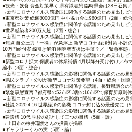
■観光・飲食 資金対策早く 県有識者懇 臨時県会は28日召
→新型コロナウイルス感染症に関係する話題のため見出しピ
■東京都対策 総額8000億円 中小協力金に960億円（2面・総
→新型コロナウイルス感染症に関係する話題のため見出しピ
■世界感染者200万人超（2面・総合）
→新型コロナウイルス感染症に関係する話題のため見出しピ
■焦点 自公圧力「一律」が急浮上 新型コロナ 経済対策 不評
10万円給付案 線引き解消 困窮者支援は手薄？／「緊急事態
→新型コロナウイルス感染症に関係する話題のため見出しピ
■新型コロナ拡大 保護者の休業補償 4月以降分受け付け／布
縮小（3面・総合）
→新型コロナウイルス感染症の影響に関係する話題のため見
■県民クラブ・公明が新型コロナ対策要望（4面・総合・国際
→新型コロナウイルス感染症に関係する話題。長野県議会の
■緊急事態宣言 7都府県の52市区 3割の16市区で保育所原則
→新型コロナウイルス感染症の影響に関係する話題のため見
■社説 2020.4.16 世界経済の危機 コロナ封じ込め最優先に（
→新型コロナウイルス感染症の影響に関係する話題のため見
■建設標 10代 学校の顔として三つの目標（5面・論）
→上田市の桜井瑠愛さんの投書が掲載
■ギャラリーくわの実（5面・論）