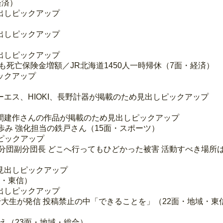
経済）
出しピックアップ
出しピックアップ
出しピックアップ
も死亡保険金増額／JR北海道1450人一時帰休（7面・経済）
ックアップ
エス、HIOKI、長野計器が掲載のため見出しピックアップ
間建作さんの作品が掲載のため見出しピックアップ
歩み 強化担当の鉄戸さん（15面・スポーツ）
ピックアップ
10分団副分団長 どこへ行ってもひどかった被害 活動すべき場所
見出しピックアップ
域・東信）
出しピックアップ
大生が発信 投稿禁止の中「できることを」（22面・地域・東
え（23面・地域・総合）