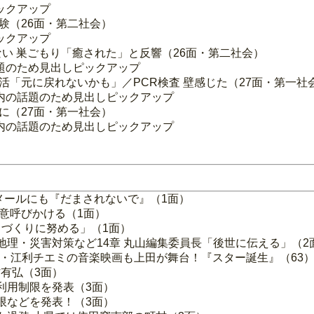
ックアップ
験（26面・第二社会）
ックアップ
ない 巣ごもり「癒された」と反響（26面・第二社会）
題のため見出しピックアップ
生活「元に戻れないかも」／PCR検査 壁感じた（27面・第一社
内の話題のため見出しピックアップ
に（27面・第一社会）
内の話題のため見出しピックアップ
メールにも『だまされないで』（1面）
注意呼びかける（1面）
づくりに努める」（1面）
地理・災害対策など14章 丸山編集委員長「後世に伝える」（2
娘・江利チエミの音楽映画も上田が舞台！『スター誕生』（63）
村有弘（3面）
利用制限を発表（3面）
限などを発表！（3面）