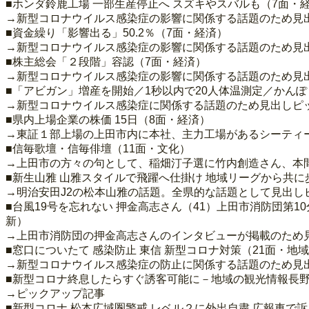
■ホンダ鈴鹿工場 一部生産停止へ スズキやスバルも（7面・
→新型コロナウイルス感染症の影響に関係する話題のため見
■資金繰り「影響出る」50.2％（7面・経済）
→新型コロナウイルス感染症の影響に関係する話題のため見
■株主総会「２段階」容認（7面・経済）
→新型コロナウイルス感染症の影響に関係する話題のため見
■「アビガン」増産を開始／1秒以内で20人体温測定／かんぽ
→新型コロナウイルス感染症に関係する話題のため見出しピ
■県内上場企業の株価 15日（8面・経済）
→東証１部上場の上田市内に本社、主力工場があるシーティー
■信毎歌壇・信毎俳壇（11面・文化）
→上田市の方々の句として、稲畑汀子選に竹内創造さん、本
■新生山雅 山雅スタイルで飛躍へ仕掛け 地域リーグから共に
→明治安田J2の松本山雅の話題。全県的な話題として見出し
■台風19号を忘れない 押金高志さん（41）上田市消防団第
新）
→上田市消防団の押金高志さんのインタビューが掲載のため
■窓口についたて 感染防止 東信 新型コロナ対策（21面・地
→新型コロナウイルス感染症の防止に関係する話題のため見
■新型コロナ終息したらすぐ誘客可能に－地域の観光情報長野
→ピックアップ記事
■新型コロナ 松本広域圏警戒 レベル２に外出自粛 広報車で訴