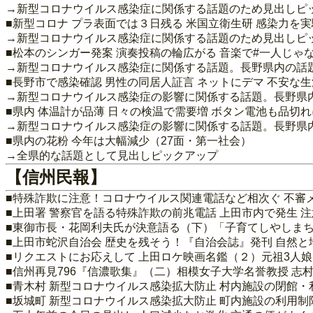
→新型コロナウイルス感染症に関係する話題のため見出しピ
■新型コロナ プラ表面では３日残る 米国立衛生研 感染力を実
→新型コロナウイルス感染症に関係する話題のため見出しピ
■松本のシンガー発案 演奏投稿の輪広がる 音楽で#一人じゃ
→新型コロナウイルス感染症に関係する話題。長野県内の話
■長野市で感染確認 男性の同居人証言 ネットにデマ 不安な
→新型コロナウイルス感染症の影響に関係する話題。長野県
■県内 体温計が品薄 日々の検温で需要増 ボタン電池も品切れ
→新型コロナウイルス感染症の影響に関係する話題。長野県
■県内の花粉 今年は大幅減少（27面・第一社会）
→全県的な話題として見出しピックアップ
【信州民報】
■特殊詐欺に注意！コロナウイルス関連電話など相次ぐ 不審
■上田署 警察官を語る特殊詐欺の前兆電話 上田市内で発生 
■東御市長・花岡利夫氏が決意語る（下）「子育てしやしまち
■上田市蛇沢自治会 歴史を残そう！『自治会誌』発刊 自然と
■リクエストにお応えして 上田ロケ映画名鑑（２）元祖3人
■信州再見796『信濃歌集』（二）相模女子大学名誉教授 志
■青木村 新型コロナウイルス感染拡大防止 村内施設の閉館・
■坂城町 新型コロナウイルス感染拡大防止 町内施設の利用制