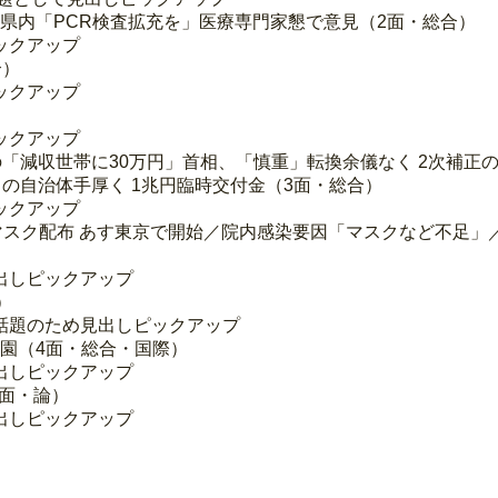
集／県内「PCR検査拡充を」医療専門家懇で意見（2面・総合）
ックアップ
合）
ックアップ
ックアップ
の「減収世帯に30万円」首相、「慎重」転換余儀なく 2次補正
」の自治体手厚く 1兆円臨時交付金（3面・総合）
ックアップ
マスク配布 あす東京で開始／院内感染要因「マスクなど不足」／
出しピックアップ
）
話題のため見出しピックアップ
休園（4面・総合・国際）
出しピックアップ
5面・論）
出しピックアップ