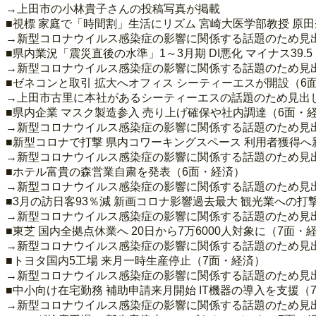
→上田市の小林貴子さんの投稿写真が掲載
■視標 家庭で「時間割」生活にリズム 宮崎大医学部教授 原
→新型コロナウイルス感染症の影響に関係する話題のため見
■県内業況「震災直後の水準」1～3月期 DI悪化 マイナス39.
→新型コロナウイルス感染症の影響に関係する話題のため見
■ゼネコンと取引 拡大へオフィス シーティーエスが開設（6
→上田市古里に本社があるシーティーエスの話題のため見出
■県内企業 マスク製造参入 売り上げ確保や社内調達（6面・
→新型コロナウイルス感染症の影響に関係する話題のため見
■新型コロナで打撃 県内コワーキングスペース 利用者獲得へ
→新型コロナウイルス感染症の影響に関係する話題のため見
■ホテル富貴の森営業自粛を発表（6面・経済）
→新型コロナウイルス感染症の影響に関係する話題のため見
■3月の訪日客93％減 新画コロナ影響過去最大 観光業への
→新型コロナウイルス感染症の影響に関係する話題のため見
■東芝 国内全拠点休業へ 20日から7万6000人対象に（7面・
→新型コロナウイルス感染症の影響に関係する話題のため見
■トヨタ国内5工場 来月一時生産停止（7面・経済）
→新型コロナウイルス感染症の影響に関係する話題のため見
■中小向け在宅勤務 補助申請来月開始 IT機器の導入を支援（
→新型コロナウイルス感染症の影響に関係する話題のため見