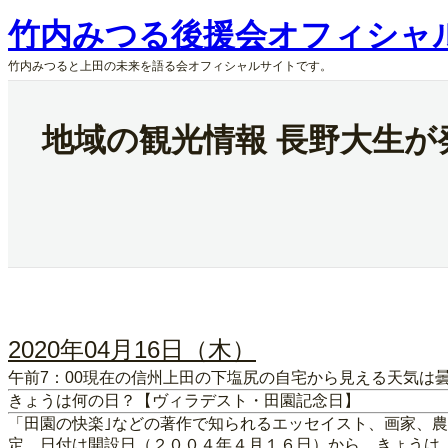
内
竹内みつる後援会オフィシャ
容
を
竹内みつると上田の未来を語る会オフィシャルサイトです。
ス
キ
ッ
地域の観光情報 長野大生が
プ
2020年04月16日（木）
午前7：00現在の信州上田の下塩尻の自宅から見える天気は
きょうは何の日？【ヴィラデスト・田園記念日】
「田園の快楽｣などの著作で知られるエッセイスト、画家、
定。日付は開設日（２００４年４月１６日）から。きょうは