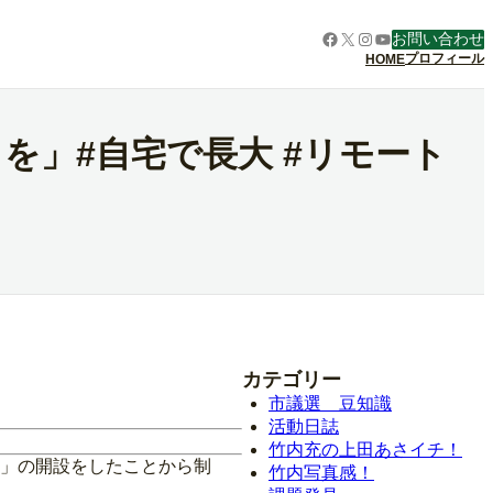
Facebook
X
Instagram
YouTube
お問い合わせ
プロフィール
HOME
を」#自宅で長大 #リモート
カテゴリー
市議選 豆知識
活動日誌
竹内充の上田あさイチ！
ー」の開設をしたことから制
竹内写真感！