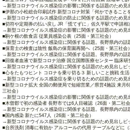
→新型コロナウイルス感染症の影響に関係する話題のため見
■伊那の小松総合印刷試作 新型コロナ対策「何かできることを
→新型コロナウイルス感染症の防止に関係する話題のため見
■切符や定期券の払い戻し JR「慌てずに」佐久平駅で申請相
→新型コロナウイルス感染症の影響に関係する話題のため見
■駒ケ根の飲食店 従業員感染公表（25面・第三社会）
→新型コロナウイルス感染症に関係する話題。長野県内の話
■保育士の検査は陰性 飯島の保育園再開へ（25面・第三社会
→新型コロナウイルス感染症に関係する話題。長野県内の話
■回復者血液で新型コロナ治療 国立国際医療センター 臨床研
→新型コロナウイルス感染症に関係する話題のため見出しピ
■心をたもつヒント コロナを乗り切る３ 新しいこと挑戦 生活
→新型コロナウイルス感染症を乗り切るための話題のため見
■新型コロナ拡大 全国の郵便局で短縮営業／県営4施設 来月
三社会）
→新型コロナウイルス感染症の影響に関係する話題のため見
■木曽郡で初の感染者 長野市では6人目確認（26面・第二社
→新型コロナウイルス感染症に関係する話題。長野県内の話
■国内感染 新たに547人（26面・第二社会）
→新型コロナウイルス感染症に関係する話題のため見出しピ
■台所洗剤 消毒に有効か アルコールの代用 テーブルなどに（