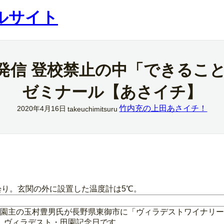
ルサイト
発信 登校禁止の中「できること
ゼミナール【あさイチ】
竹内充の上田あさイチ！
2020年4月16日
takeuchimitsuru
曇り。玄関の外に設置した温度計は5℃。
農園主の玉村豊男氏が長野県東御市に「ヴィラデストワイナリ
、ヴィラデスト・田園記念日です。