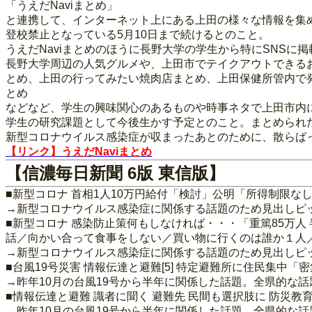
「うえだNaviまとめ」
と連携して、インターネット上にある上田の様々な情報を集
登校禁止となっている5月10日まで続けるとのこと。
うえだNaviまとめのほうに長野大学の学生から特にSNS
長野大学周辺の人気グルメや、上田市でテイクアウトできる
とめ、上田の行ってみたい焼肉店まとめ、上田保健所管内で
とめ
などなど、学生の興味関心のあるものや時事ネタで上田市内
学生の研究課題として今後生かす予定とのこと。まとめられ
新型コロナウイルス感染症が収まったあとのために、散らば
【リンク】うえだNaviまとめ
【信濃毎日新聞 6版 東信版】
■新型コロナ 首相1人10万円給付「検討」公明「所得制限な
→新型コロナウイルス感染症に関係する話題のため見出しピ
■新型コロナ 感染防止策何もしなければ・・・「重篤85万人
話／向かい合って食事をしない／買い物に行くのは誰か１人
→新型コロナウイルス感染症に関係する話題のため見出しピ
■台風19号災害 情報伝達と避難[5] 特定避難所に住民集中
→昨年10月の台風19号から半年に関係した話題。全県的な
■情報伝達と避難 識者に聞く 避難先 民間も選択肢に 防災教
→昨年10月の台風19号から半年に関係した話題。全県的な