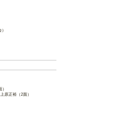
会）
面）
上原正裕（2面）