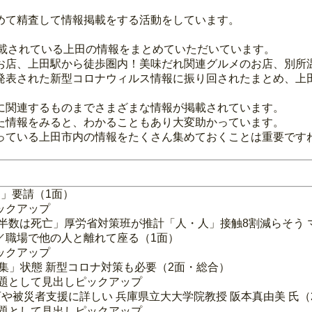
めて精査して情報掲載をする活動をしています。
に掲載されている上田の情報をまとめていただいています。
お店、上田駅から徒歩圏内！美味だれ関連グルメのお店、別所
発表された新型コロナウィルス情報に振り回されたまとめ、上
に関連するものまでさまざまな情報が掲載されています。
た情報をみると、わかることもあり大変助かっています。
っている上田市内の情報をたくさん集めておくことは重要です
し」要請（1面）
ックアップ
 半数は死亡」厚労省対策班が推計「人・人」接触8割減らそう
／職場で他の人と離れて座る（1面）
ックアップ
「密集」状態 新型コロナ対策も必要（2面・総合）
話題として見出しピックアップ
育や被災者支援に詳しい 兵庫県立大大学院教授 阪本真由美 氏（
話題として見出しピックアップ