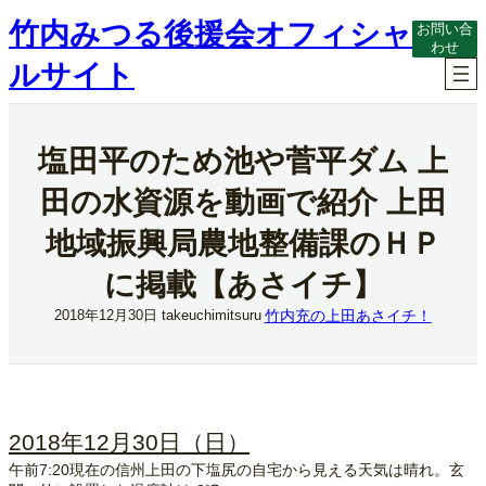
内
竹内みつる後援会オフィシャ
お問い合
容
わせ
を
ルサイト
ス
キ
ッ
プ
塩田平のため池や菅平ダム 上
田の水資源を動画で紹介 上田
地域振興局農地整備課のＨＰ
に掲載【あさイチ】
竹内充の上田あさイチ！
2018年12月30日
takeuchimitsuru
2018年12月30日（日）
午前7:20現在の信州上田の下塩尻の自宅から見える天気は晴れ。玄