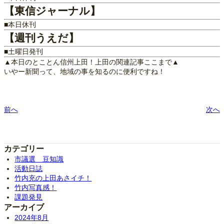
【東信ジャーナル】
■本日休刊
【週刊うえだ】
■土曜日発刊
▲本日のとことん信州上田！上田の関連記事ここまで▲
いやー新聞って、地域の事を知るのに便利ですね！
前へ
次へ
カテゴリー
市議選 豆知識
活動日誌
竹内充の上田あさイチ！
竹内写真感！
課題発見
アーカイブ
2024年8月