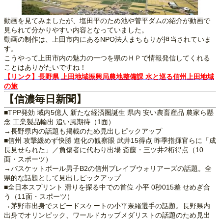
動画を見てみましたが、塩田平のため池や菅平ダムの紹介が動画で
見られて分かりやすい内容となっていました。
動画の制作は、上田市内にあるNPO法人まちもりが担当されていま
す。
こうやって上田市内の魅力の一つを県のＨＰで情報発信してくれる
ことはありがたいですね！
【リンク】長野県 上田地域振興局農地整備課 水と巡る信州上田地域
の旅
【信濃毎日新聞】
■TPP発効 域内5億人 新たな経済圏誕生 県内 安い農畜産品 農家ら懸
念 工業製品輸出 追い風期待（1面）
→長野県内の話題も掲載のため見出しピックアップ
■信州 攻撃緩めず快勝 進化の観察眼 武井15得点 昨季指揮官らに「成
長見せられた」／負傷者に代わり出場 斎藤・三ツ井2桁得点（10
面・スポーツ）
→バスケットボール男子B2の信州ブレイブウォリアーズの話題。全
県的な話題として見出しピックアップ
■全日本スプリント 滑りを探る中での首位 小平 0秒015差 せめぎ合
う（11面・スポーツ）
→茅野市出身でスピードスケートの小平奈緒選手の話題。長野県内
出身でオリンピック、ワールドカップメダリストの話題のため見出