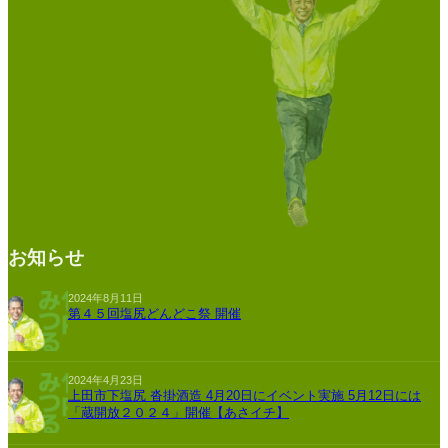
お知らせ
2024年8月11日
第４５回塩尻どんどこ祭 開催
2024年4月23日
上田市下塩尻 沓掛酒造 4月20日にイベント実施 5月12日には
「蔵開放２０２４」開催【あさイチ】