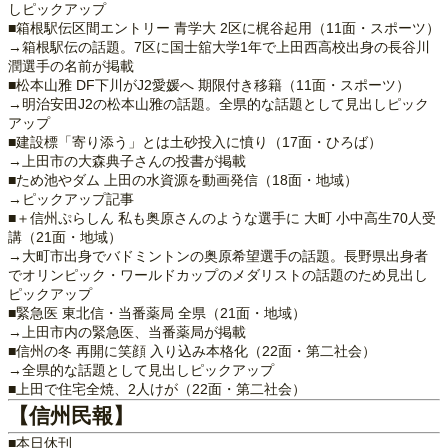
しピックアップ
■箱根駅伝区間エントリー 青学大 2区に梶谷起用（11面・スポーツ）
→箱根駅伝の話題。7区に国士舘大学1年で上田西高校出身の長谷川
潤選手の名前が掲載
■松本山雅 DF下川がJ2愛媛へ 期限付き移籍（11面・スポーツ）
→明治安田J2の松本山雅の話題。全県的な話題として見出しピック
アップ
■建設標「寄り添う」とは土砂投入に憤り（17面・ひろば）
→上田市の大森典子さんの投書が掲載
■ため池やダム 上田の水資源を動画発信（18面・地域）
→ピックアップ記事
■＋信州ぷらしん 私も奥原さんのような選手に 大町 小中高生70人受
講（21面・地域）
→大町市出身でバドミントンの奥原希望選手の話題。長野県出身者
でオリンピック・ワールドカップのメダリストの話題のため見出し
ピックアップ
■緊急医 東北信・当番薬局 全県（21面・地域）
→上田市内の緊急医、当番薬局が掲載
■信州の冬 再開に笑顔 入り込み本格化（22面・第二社会）
→全県的な話題として見出しピックアップ
■上田で住宅全焼、2人けが（22面・第二社会）
【信州民報】
■本日休刊