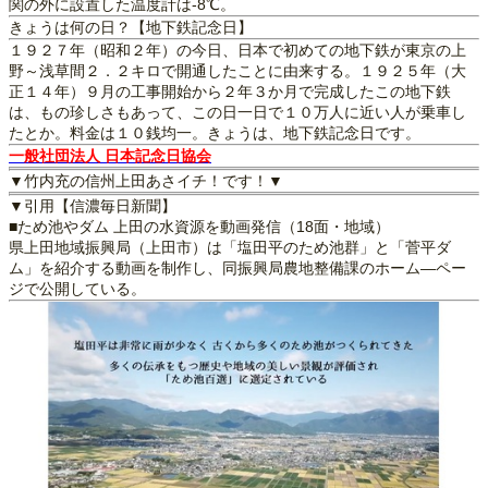
関の外に設置した温度計は-8℃。
きょうは何の日？【地下鉄記念日】
１９２７年（昭和２年）の今日、日本で初めての地下鉄が東京の上
野～浅草間２．２キロで開通したことに由来する。１９２５年（大
正１４年）９月の工事開始から２年３か月で完成したこの地下鉄
は、もの珍しさもあって、この日一日で１０万人に近い人が乗車し
たとか。料金は１０銭均一。きょうは、地下鉄記念日です。
一般社団法人 日本記念日協会
▼竹内充の信州上田あさイチ！です！▼
▼引用【信濃毎日新聞】
■ため池やダム 上田の水資源を動画発信（18面・地域）
県上田地域振興局（上田市）は「塩田平のため池群」と「菅平ダ
ム」を紹介する動画を制作し、同振興局農地整備課のホーム―ペー
ジで公開している。