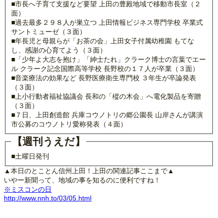
■市長へ子育て支援など要望 上田の豊殿地域で移動市長室（２
面）
■過去最多２９８人が巣立つ 上田情報ビジネス専門学校 卒業式
サントミューゼ（３面）
■年長児と母親らが「お茶の会」上田女子付属幼稚園 もてな
し、感謝の心育てよう（３面）
■「少年よ大志を抱け」「紳士たれ」クラーク博士の言葉でエー
ル クラーク記念国際高等学校 長野校の１７人が卒業（３面）
■音楽療法の効果など 長野医療衛生専門校 ３年生が卒論発表
（３面）
■上小行動者福祉協議会 長和の「樅の木会」へ電化製品を寄贈
（３面）
■７日、上田創造館 兵庫コウノトリの郷公園長 山岸さんが講演
市公募のコウノトリ愛称発表（４面）
【週刊うえだ】
■土曜日発刊
▲本日のとことん信州上田！上田の関連記事ここまで▲
いやー新聞って、地域の事を知るのに便利ですね！
※ミスコンの日
http://www.nnh.to/03/05.html