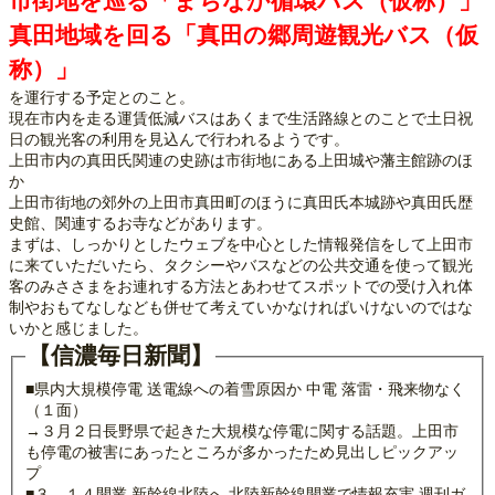
市街地を巡る「まちなか循環バス（仮称）」
真田地域を回る「真田の郷周遊観光バス（仮
称）」
を運行する予定とのこと。
現在市内を走る運賃低減バスはあくまで生活路線とのことで土日祝
日の観光客の利用を見込んで行われるようです。
上田市内の真田氏関連の史跡は市街地にある上田城や藩主館跡のほ
か
上田市街地の郊外の上田市真田町のほうに真田氏本城跡や真田氏歴
史館、関連するお寺などがあります。
まずは、しっかりとしたウェブを中心とした情報発信をして上田市
に来ていただいたら、タクシーやバスなどの公共交通を使って観光
客のみささまをお連れする方法とあわせてスポットでの受け入れ体
制やおもてなしなども併せて考えていかなければいけないのではな
いかと感じました。
【信濃毎日新聞】
■県内大規模停電 送電線への着雪原因か 中電 落雷・飛来物なく
（１面）
→３月２日長野県で起きた大規模な停電に関する話題。上田市
も停電の被害にあったところが多かったため見出しピックアッ
プ
■３．１４開業 新幹線北陸へ 北陸新幹線開業で情報充実 週刊ガ