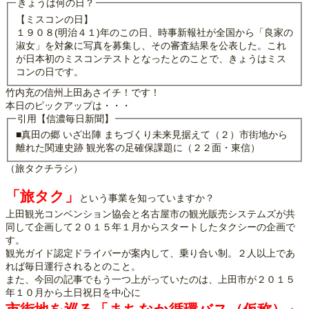
きょうは何の日？
【ミスコンの日】
１９０８(明治４１)年のこの日、時事新報社が全国から「良家の
淑女」を対象に写真を募集し、その審査結果を公表した。これ
が日本初のミスコンテストとなったとのことで、きょうはミス
コンの日です。
竹内充の信州上田あさイチ！です！
本日のピックアップは・・・
引用【信濃毎日新聞】
■真田の郷 いざ出陣 まちづくり未来見据えて（２）市街地から
離れた関連史跡 観光客の足確保課題に（２２面・東信）
（旅タクチラシ）
「旅タク」
という事業を知っていますか？
上田観光コンベンション協会と名古屋市の観光販売システムズが共
同して企画して２０１５年１月からスタートしたタクシーの企画で
す。
観光ガイド認定ドライバーが案内して、乗り合い制。２人以上であ
れば毎日運行されるとのこと。
また、今回の記事でもう一つ上がっていたのは、上田市が２０１５
年１０月から土日祝日を中心に