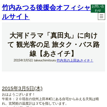
内
竹内みつる後援会オフィシャ
お問い合
容
わせ
を
ルサイト
ス
キ
ッ
プ
大河ドラマ「真田丸」に向け
て 観光客の足 旅タク・バス路
線【あさイチ】
竹内充の上田あさイチ！
2015年3月5日
takeuchimitsuru
2015年3月5日(木)
おはようございます！
午前８：２０現在の信州上田本町にある自宅からみえる天気は晴
れ。玄関前の温度計は３℃を指しています。