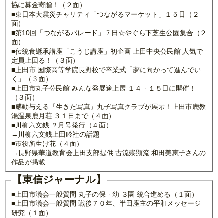
協に募金寄贈！（２面）
■東日本大震災チャリティ「つながるマーケット」１５日（２
面）
■第10回「つながるパレード」７日☆やぐら下芝生公園集合（２
面）
■伝統食継承講座「こうじ講座」初企画 上田中央公民館 人気で
定員上回る！（３面）
■上田市 国際高等学院長野校で卒業式「夢に向かって進んでい
く」（３面）
■上田市丸子公民館 みんな発展途上展 １４・１５日に開催！
（３面）
■感動与える「生きた写真」丸子写真クラブが展示！上田市鹿教
湯温泉鹿月荘 ３１日まで（４面）
■川柳六文銭 ２月号発行（４面）
→川柳六文銭上田吟社の話題
■市役所生け花（４面）
→長野県華道教育会上田支部提供 古流崇顕流 和田美恵子さんの
作品が掲載
【東信ジャーナル】
■上田市議会一般質問 丸子の保・幼 ３園 統合進める（１面）
■上田市議会一般質問 戦後７０年、半田座主の平和メッセージ
研究（１面）