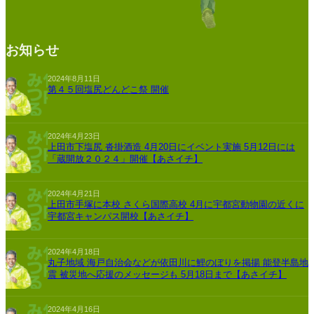
お知らせ
2024年8月11日
第４５回塩尻どんどこ祭 開催
2024年4月23日
上田市下塩尻 沓掛酒造 4月20日にイベント実施 5月12日には
「蔵開放２０２４」開催【あさイチ】
2024年4月21日
上田市手塚に本校 さくら国際高校 4月に宇都宮動物園の近くに
宇都宮キャンパス開校【あさイチ】
2024年4月18日
丸子地域 海戸自治会などが依田川に鯉のぼりを掲揚 能登半島地
震 被災地へ応援のメッセージも 5月18日まで【あさイチ】
2024年4月16日