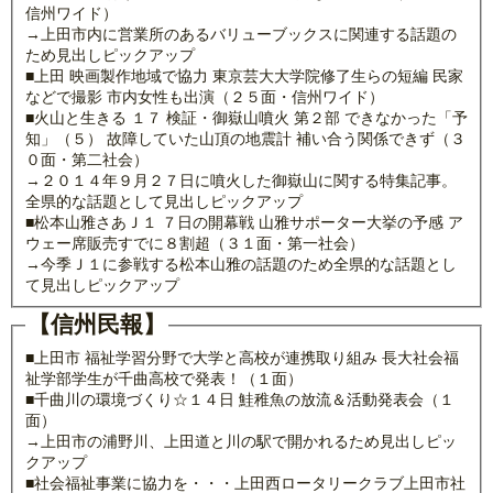
信州ワイド）
→上田市内に営業所のあるバリューブックスに関連する話題の
ため見出しピックアップ
■上田 映画製作地域で協力 東京芸大大学院修了生らの短編 民家
などで撮影 市内女性も出演（２５面・信州ワイド）
■火山と生きる １７ 検証・御嶽山噴火 第２部 できなかった「予
知」（５） 故障していた山頂の地震計 補い合う関係できず（３
０面・第二社会）
→２０１４年９月２７日に噴火した御嶽山に関する特集記事。
全県的な話題として見出しピックアップ
■松本山雅さあＪ１ ７日の開幕戦 山雅サポーター大挙の予感 ア
ウェー席販売すでに８割超（３１面・第一社会）
→今季Ｊ１に参戦する松本山雅の話題のため全県的な話題とし
て見出しピックアップ
【信州民報】
■上田市 福祉学習分野で大学と高校が連携取り組み 長大社会福
祉学部学生が千曲高校で発表！（１面）
■千曲川の環境づくり☆１４日 鮭稚魚の放流＆活動発表会（１
面）
→上田市の浦野川、上田道と川の駅で開かれるため見出しピッ
クアップ
■社会福祉事業に協力を・・・上田西ロータリークラブ上田市社