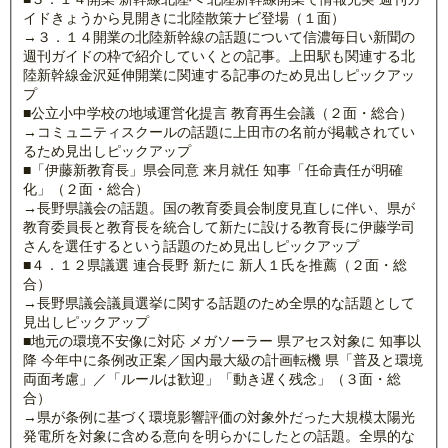
イドきょうから見開きに北陸散策ナビ登場（１面）
→３．１４開業の北陸新幹線の話題について信濃毎日い新聞の
週刊ガイドの枠で紹介していくとの記事。上田駅も関連する北
陸新幹線金沢延伸開業に関連する記事のため見出しピックアッ
プ
■公立小中学校の地域運営化提言 教育再生会議（２面・総合）
→コミュニティスクールの話題に上田市の名前が掲載されてい
るため見出しピックアップ
■「伊藤新教育長」県会同意 来月就任 知事「任命責任が明確
化」（２面・総合）
→長野県議会の話題。国の教育委員会制度見直しに伴い、県が
教育委員長と教育長を統合して新たに設ける教育長に伊藤学司
さんを選任するという話題のため見出しピックアップ
■４．１２県議選 連合長野 新たに 新人１氏を推薦（２面・総
合）
→長野県議会議員選挙に関する話題のため全県的な話題として
見出しピックアップ
■地元の環境不安像に対応 メガソーラー 県アセス対象に 知事以
降 今年中に条例改正案／国内最大級の計画転機 県「普及と環境
両面考慮」／「ルールは歓迎」「動き遅く残念」（３面・総
合）
→県が条例に基づく環境影響評価の対象外だった大規模太陽光
発電所を対象に含める意向を明らかにしたとの話題。全県的な