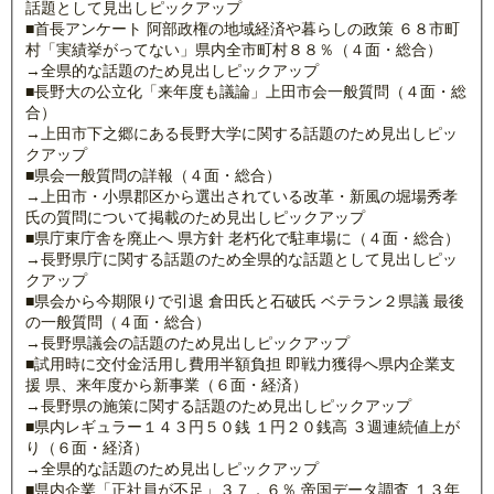
話題として見出しピックアップ
■首長アンケート 阿部政権の地域経済や暮らしの政策 ６８市町
村「実績挙がってない」県内全市町村８８％（４面・総合）
→全県的な話題のため見出しピックアップ
■長野大の公立化「来年度も議論」上田市会一般質問（４面・総
合）
→上田市下之郷にある長野大学に関する話題のため見出しピッ
クアップ
■県会一般質問の詳報（４面・総合）
→上田市・小県郡区から選出されている改革・新風の堀場秀孝
氏の質問について掲載のため見出しピックアップ
■県庁東庁舎を廃止へ 県方針 老朽化で駐車場に（４面・総合）
→長野県庁に関する話題のため全県的な話題として見出しピッ
クアップ
■県会から今期限りで引退 倉田氏と石破氏 ベテラン２県議 最後
の一般質問（４面・総合）
→長野県議会の話題のため見出しピックアップ
■試用時に交付金活用し費用半額負担 即戦力獲得へ県内企業支
援 県、来年度から新事業（６面・経済）
→長野県の施策に関する話題のため見出しピックアップ
■県内レギュラー１４３円５０銭 １円２０銭高 ３週連続値上が
り（６面・経済）
→全県的な話題のため見出しピックアップ
■県内企業「正社員が不足」３７．６％ 帝国データ調査 １３年