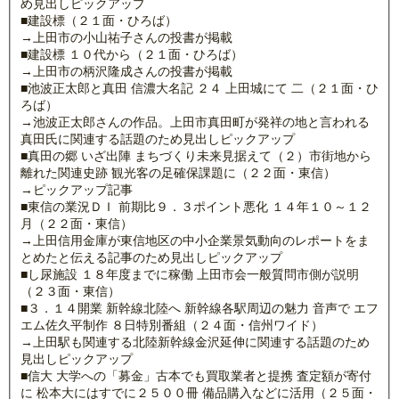
め見出しピックアップ
■建設標（２１面・ひろば）
→上田市の小山祐子さんの投書が掲載
■建設標 １０代から（２１面・ひろば）
→上田市の柄沢隆成さんの投書が掲載
■池波正太郎と真田 信濃大名記 ２４ 上田城にて 二（２１面・ひ
ろば）
→池波正太郎さんの作品。上田市真田町が発祥の地と言われる
真田氏に関連する話題のため見出しピックアップ
■真田の郷 いざ出陣 まちづくり未来見据えて（２）市街地から
離れた関連史跡 観光客の足確保課題に（２２面・東信）
→ピックアップ記事
■東信の業況ＤＩ 前期比９．３ポイント悪化 １４年１０～１２
月（２２面・東信）
→上田信用金庫が東信地区の中小企業景気動向のレポートをま
とめたと伝える記事のため見出しピックアップ
■し尿施設 １８年度までに稼働 上田市会一般質問市側が説明
（２３面・東信）
■３．１４開業 新幹線北陸へ 新幹線各駅周辺の魅力 音声で エフ
エム佐久平制作 ８日特別番組（２４面・信州ワイド）
→上田駅も関連する北陸新幹線金沢延伸に関連する話題のため
見出しピックアップ
■信大 大学への「募金」古本でも買取業者と提携 査定額が寄付
に 松本大にはすでに２５００冊 備品購入などに活用（２５面・