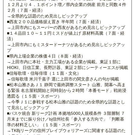
１２月より４．１ポイント増／県内企業の倒産 前月と同数４件
２月（７面・経済）
→全県的な話題のため見出しピックアップ
■西友２００品価格据え置き 半年間（７面・経済）
→上田市内にもスーパーの西友があるため見出しピックアップ
■１４品目１０～１１円ミスドが値上げ 原材料高騰（７面・経
済）
→上田市内にもミスタードーナツがあるため見出しピックアッ
プ
■県内上場企業の株価４日（８面・経済）
→上田市内に本社・主力工場がある企業が掲載。東証１部に
HIOKI、日信工業、長野計器、東証２部にシーティーエスが掲載
■信毎歌壇・信毎俳壇（１１面・文化）
→信毎歌壇 米川千嘉子 選に上田市の関文彦さんの句が掲載
■松本山雅さあＪ１ 静岡で最終調整スタート 山雅、開幕へ高ま
る緊張 名古屋戦開始と同時刻から２時間「本番モード」戦術浸
透図る（１５面・スポーツ）
→今季Ｊ１に参戦する松本山雅の話題のため全県的な話題とし
て見出しピックアップ
■バスケ統合 新リーグ計画 本拠地5000人規模条件 ３階層制 ７
月末までに振り分け／bj信州社長「参入する方向で」「判断基
準の材料乏しい」（１５面・スポーツ）
→TKBjリーグの信州ブレイブウォリアーズに関連する話題のた