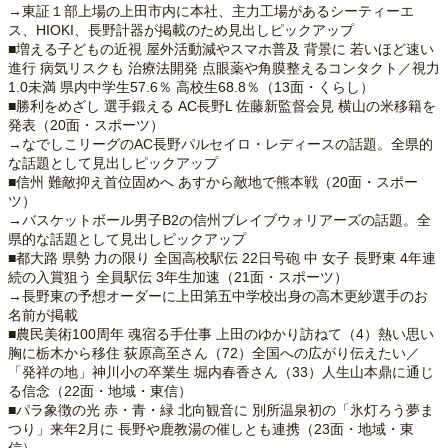
→東証１部上場の上田市内に本社、主力工場があるシーティーエ
ス、HIOKI、長野計器が掲載のため見出しピックアップ
■増える子どもの近視 屋外活動減やスマホ普及 背景に 若いほど速い
進行 病気リスクも 治療法開発 点眼薬や角膜整えるコンタクト／視力
1.0未満 県内中学生57.6％ 高校生68.8％（13面・くらし）
■勝利をめざし 選手鍛える AC長野L 佐藤新監督会見 横山の米移籍を
発表（20面・スポーツ）
→なでしこリーグのAC長野パルセイロ・レディースの話題。全県的
な話題として見出しピックアップ
■信州 難敵抑え首位固めへ あすから敵地で熊本戦（20面・スポー
ツ）
→バスケットボール男子B2の信州ブレイブウォリアーズの話題。全
県的な話題として見出しピックアップ
■都大路 県勢 力の限り 全国高校駅伝 22日号砲 中 女子 長野東 4年連
続の入賞狙う 全員駅伝 3年生加速（21面・スポーツ）
→長野東の予想オーダーに上田第五中学校出身の高木更紗選手のお
名前が掲載
■農民美術100周年 魂宿る手仕事 上田のゆかり訪ねて（4）熱い思い
胸に栃木から移住 荻原高至さん（72）全国への広がり伝えたい／
「発祥の地」神川小の卒業生 堀内春香さん（33）人生山本鼎に通じ
る信念（22面・地域・東信）
■パラ象徴の光 赤・青・緑 北向観音に 別所温泉初の「氷灯ろう夢ま
つり」来年2月に 長野や鹿教湯の催しとも連携（23面・地域・東
信）