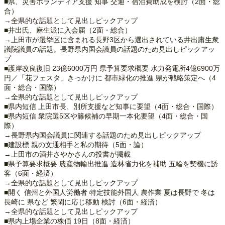
■県、災害ボランティア支援 知事 交通・宿泊費助成を検討（2面・総
合）
→全県的な話題として見出しピックアップ
■井出氏、麻生派に入会届（2面・総合）
→上田市が選挙区に含まれる長野3区から選出されている井出庸生衆
議院議員の話題。長野県内国会議員の話題のため見出しピックアッ
プ
■護岸改良復旧 23億6000万円 県予算要求概要 水力発電所4億6900万
円／「花フェスタ」きっかけに 都市緑化の推進 県が戦略策定へ（4
面・総合・国際）
→全県的な話題として見出しピックアップ
■県内短信 上田市長、別所支援など知事に要望（4面・総合・国際）
■県内短信 衆院選5区や籐候補の早期一本化要望（4面・総合・国
際）
→長野県内国会議員に関連する話題のため見出しピックアップ
■建設標 親の文通相手と私の期待（5面・論）
→上田市の酒井さやかさんの投書が掲載
■県予算要求概要 農産物輸出推進 造林省力化を補助 五輪を契機に誘
客（6面・経済）
→全県的な話題として見出しピックアップ
■開く 信州と外国人労働者 特定技能外国人 農作業 夏は長野で 冬は
長崎に 県など 繁閑に応じ移動 検討（6面・経済）
→全県的な話題として見出しピックアップ
■県内上場企業の株価 19日（8面・経済）