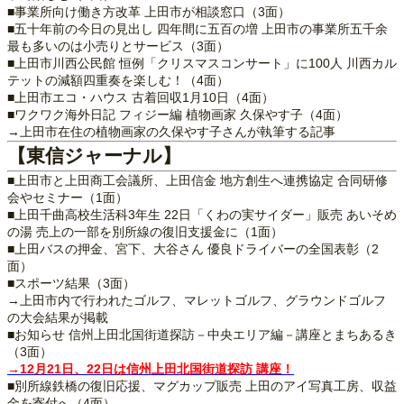
■事業所向け働き方改革 上田市が相談窓口（3面）
■五十年前の今日の見出し 四年間に五百の増 上田市の事業所五千余
最も多いのは小売りとサービス（3面）
■上田市川西公民館 恒例「クリスマスコンサート」に100人 川西カル
テットの減額四重奏を楽しむ！（4面）
■上田市エコ・ハウス 古着回収1月10日（4面）
■ワクワク海外日記 フィジー編 植物画家 久保やす子（4面）
→上田市在住の植物画家の久保やす子さんが執筆する記事
【東信ジャーナル】
■上田市と上田商工会議所、上田信金 地方創生へ連携協定 合同研修
会やセミナー（1面）
■上田千曲高校生活科3年生 22日「くわの実サイダー」販売 あいそめ
の湯 売上の一部を別所線の復旧支援金に（1面）
■上田バスの押金、宮下、大谷さん 優良ドライバーの全国表彰（2
面）
■スポーツ結果（3面）
→上田市内で行われたゴルフ、マレットゴルフ、グラウンドゴルフ
の大会結果が掲載
■お知らせ 信州上田北国街道探訪－中央エリア編－講座とまちあるき
（3面）
→12月21日、22日は信州上田北国街道探訪 講座！
■別所線鉄橋の復旧応援、マグカップ販売 上田のアイ写真工房、収益
金を寄付へ（4面）