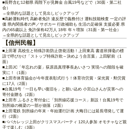
■長野含む12都県 両陛下が見舞金 台風19号などで（30面・第二社
会）
→全県的な話題として見出しピックアップ
■高齢運転時代 高齢者免許 違反歴で義務付け 運転技能検査 一定の評
価 県内関係者の声／サポカー 行政補助も 生活の足確保 支援必要.県
内の65歳以上 免許保有42万人 18年 年々増加（31面・第一社会）
→全県的な話題として見出しピックアップ
【信州民報】
■上田署 高校生と特殊詐欺防止啓発活動！上田東高 書道班揮毫の標
語で呼びかけ「ストップ特殊詐欺～決めよう合言葉」上田駅前（1
面）
■上田JC「年忘れの宴」荻原昌真理事長あいさつ 実現への階段を確
実に！（1面）
■上田市体育協会が今年度表彰式行う！体育功労賞・栄光賞・勲労賞
に17人（2面）
■台風19号「一日も早い復旧を」と願い込め 小宮山さんが災害への
寄付金贈る（2面）
■上田市 ふるさと寄付金に「別所線応援コース」新設！台風19号で
別所線の橋梁の一部が崩落（2面）
■上田電鉄 別所線の年末・年始運行計画 大晦日には延長増発して運
行（2面）
■パパカレッジ上田がクリスマスパーティ 120人参加 オモチャなど親
子で楽しむ（3面）