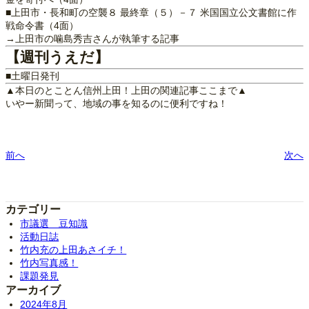
■上田市・長和町の空襲８ 最終章（５）－７ 米国国立公文書館に作
戦命令書（4面）
→上田市の噛島秀吉さんが執筆する記事
【週刊うえだ】
■土曜日発刊
▲本日のとことん信州上田！上田の関連記事ここまで▲
いやー新聞って、地域の事を知るのに便利ですね！
前へ
次へ
カテゴリー
市議選 豆知識
活動日誌
竹内充の上田あさイチ！
竹内写真感！
課題発見
アーカイブ
2024年8月