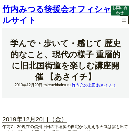
内
竹内みつる後援会オフィシャ
お問い合
容
わせ
を
ルサイト
ス
キ
ッ
プ
学んで・歩いて・感じて 歴史
的なこと、現代の様子 重層的
に旧北国街道を楽しむ講座開
催 【あさイチ】
竹内充の上田あさイチ！
2019年12月20日
takeuchimitsuru
2019年12月20日（金）
午前7：20現在の信州上田の下塩尻の自宅から見える天気は雲も出て