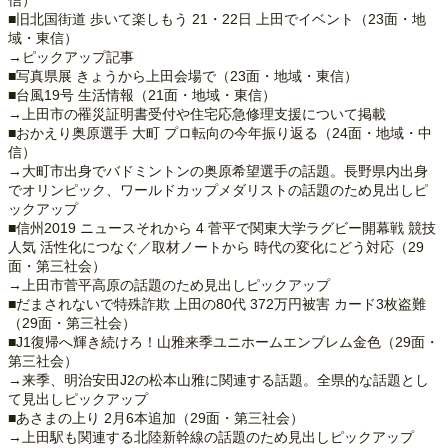
■旧北国街道 歩いて楽しもう 21・22日 上田でイベント（23面・地
域・東信）
→ピックアップ記事
■写真県展 きょうから上田会場で（23面・地域・東信）
■台風19号 生活情報（21面・地域・東信）
→上田市の罹災証明書受付や住宅応急修理支援について掲載
■おかえり奥原選手 大町 プロ転向の今年振り返る（24面・地域・中
信）
→大町市出身でバドミントンの奥原希望選手の話題。長野県内出身
でオリンピック、ワールドカップメダリストの話題のため見出しピ
ックアップ
■信州2019 ニュースそれから 4 菅平で関東大学ラグビー開幕戦 競技
人気 活性化につなぐ／取材ノートから 時代の変化にどう対応（29
面・第三社会）
→上田市菅平高原の話題のため見出しピックアップ
■だまされないで特殊詐欺 上田の80代 372万円被害 カード3枚盗難
（29面・第三社会）
■J1復帰へ輝き続けろ！山雅来季ユニホームエンブレム金色（29面・
第三社会）
→来季、明治安田J2の松本山雅に関連する話題。全県的な話題とし
て見出しピックアップ
■あさまの上り 2月6本追加（29面・第三社会）
→上田駅も関連する北陸新幹線の話題のため見出しピックアップ