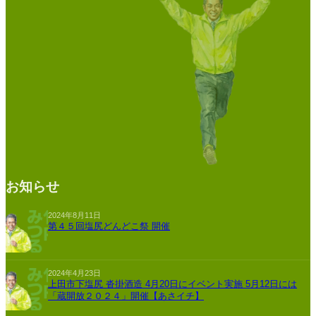
お知らせ
2024年8月11日
第４５回塩尻どんどこ祭 開催
2024年4月23日
上田市下塩尻 沓掛酒造 4月20日にイベント実施 5月12日には
「蔵開放２０２４」開催【あさイチ】