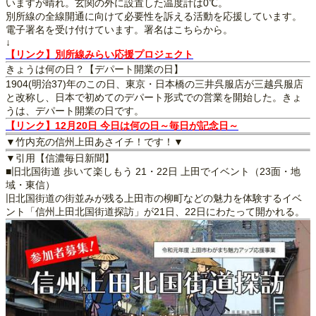
いますが晴れ。玄関の外に設置した温度計は0℃。
別所線の全線開通に向けて必要性を訴える活動を応援しています。
電子署名を受け付けています。署名はこちらから。
↓
【リンク】別所線みらい応援プロジェクト
きょうは何の日？【デパート開業の日】
1904(明治37)年のこの日、東京・日本橋の三井呉服店が三越呉服店
と改称し、日本で初めてのデパート形式での営業を開始した。きょ
うは、デパート開業の日です。
【リンク】12月20日 今日は何の日～毎日が記念日～
▼竹内充の信州上田あさイチ！です！▼
▼引用【信濃毎日新聞】
■旧北国街道 歩いて楽しもう 21・22日 上田でイベント（23面・地
域・東信）
旧北国街道の街並みが残る上田市の柳町などの魅力を体験するイベ
ント「信州上田北国街道探訪」が21日、22日にわたって開かれる。