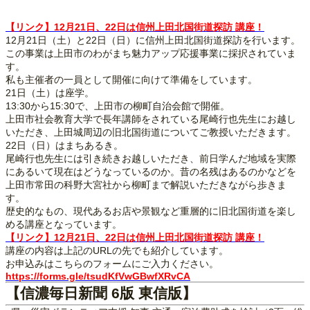
【リンク】12月21日、22日は信州上田北国街道探訪 講座！
12月21日（土）と22日（日）に信州上田北国街道探訪を行います。
この事業は上田市のわがまち魅力アップ応援事業に採択されていま
す。
私も主催者の一員として開催に向けて準備をしています。
21日（土）は座学。
13:30から15:30で、上田市の柳町自治会館で開催。
上田市社会教育大学で長年講師をされている尾崎行也先生にお越し
いただき、上田城周辺の旧北国街道についてご教授いただきます。
22日（日）はまちあるき。
尾崎行也先生には引き続きお越しいただき、前日学んだ地域を実際
にあるいて現在はどうなっているのか。昔の名残はあるのかなどを
上田市常田の科野大宮社から柳町まで解説いただきながら歩きま
す。
歴史的なもの、現代あるお店や景観など重層的に旧北国街道を楽し
める講座となっています。
【リンク】12月21日、22日は信州上田北国街道探訪 講座！
講座の内容は上記のURLの先でも紹介しています。
お申込みはこちらのフォームにご入力ください。
https://forms.gle/tsudKfVwGBwfXRvCA
【信濃毎日新聞 6版 東信版】