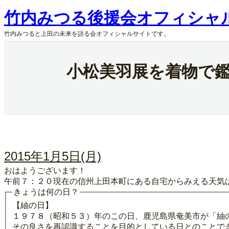
内
竹内みつる後援会オフィシャ
容
を
竹内みつると上田の未来を語る会オフィシャルサイトです。
ス
キ
ッ
小松美羽展を着物で
プ
2015年1月5日(月)
おはようございます！
午前７：２０現在の信州上田本町にある自宅からみえる天気
きょうは何の日？
【紬の日】
１９７８（昭和５３）年のこの日、鹿児島県奄美市が「紬
その良さを再認識することを目的としている日とのことで