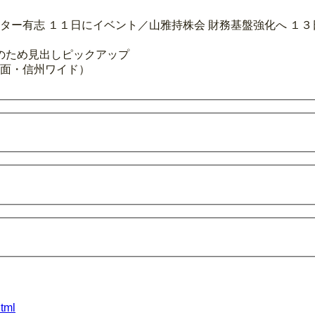
ーター有志 １１日にイベント／山雅持株会 財務基盤強化へ １
のため見出しピックアップ
７面・信州ワイド）
html