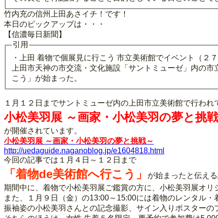
竹内充の信州上田あさイチ！です！
本日のピックアップは・・・
【信濃毎日新聞】
引用
・上田 着物で個展見に行こう 市立美術館でイベント（２
上田市天神の市交流・文化施設「サントミューゼ」内の市
こう」が始まった。
１月１２日までサントミューゼ内の上田市立美術館で行われ
小松美羽展 ～画家・小松美羽の夢と挑
が開催されています。
小松美羽展 ～画家・小松美羽の夢と挑戦～
http://uedaguide.naganoblog.jp/e1604818.html
今回の記事では１月４日～１２日まで
「着物de美術館へ行こう」
が始まったと伝える
期間中に、着物で小松美羽展ご鑑賞の方に、小松美羽展オリ
また、１月９日（金）の13:00～15:00には着物のレンタ
振袖姿の小松美羽さんとの記念撮影、サイン入りポスターの