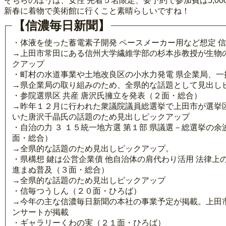
そちらのほうは、女性 先着５名限定、要予約で参加費は5,00
新春に着物で美術館に行くこと素晴らしいですね！
【信濃毎日新聞】
・体液を使った蓄電素子開発 ペースメーカー用など想定 信
→上田市常田にある信州大学繊維学部の杉本歩教授が生物
クアップ
・町村の水道事業や土地改良区の小水力発電 県企業局、一
→県企業局の取り組みのため、全県的な話題として見出し
・参院選県区 共産 唐沢氏擁立を発表（２面・総合）
→昨年１２月に行われた衆議院議員総選挙で上田市が選挙
いた唐沢千晶氏の話題のため見出しピックアップ
・自治の力 ３ １５統一地方選 第１部 県議選－総選挙の余
面・総合）
→全県的な話題のため見出しピックアップ。
・県構想 鍵は公営企業債 他自治体の肩代わり活用 法律上の可否不明確 起業局版ＰＦＩ 水道事業 
進まぬ普及（３面・総合）
→全県的な話題のため見出しピックアップ
・信毎つうしん（２０面・ひろば）
→今年の主な信濃毎日新聞の本社の事業予定が掲載。上田
ンサートが掲載
・ギャラリーくわの実（２１面・ひろば）