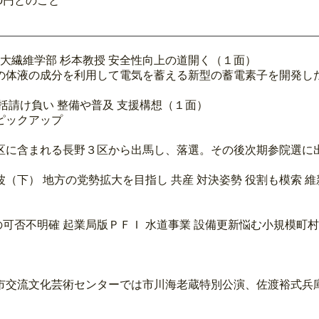
0円とのこと
大繊維学部 杉本教授 安全性向上の道開く（１面）
の体液の成分を利用して電気を蓄える新型の蓄電素子を開発し
括請け負い 整備や普及 支援構想（１面）
ピックアップ
区に含まれる長野３区から出馬し、落選。その後次期参院選に
波（下） 地方の党勢拡大を目指し 共産 対決姿勢 役割も模索 
設備更新悩む小規模町村／小水力発電 初期投資巨額
市交流文化芸術センターでは市川海老蔵特別公演、佐渡裕式兵