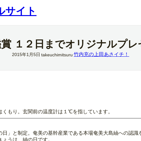
ルサイト
鑑賞 １２日までオリジナルプレ
竹内充の上田あさイチ！
2015年1月5日
takeuchimitsuru
はくもり。玄関前の温度計は１℃を指しています。
の日」と制定。奄美の基幹産業である本場奄美大島紬への認識
きょうは、紬の日です。