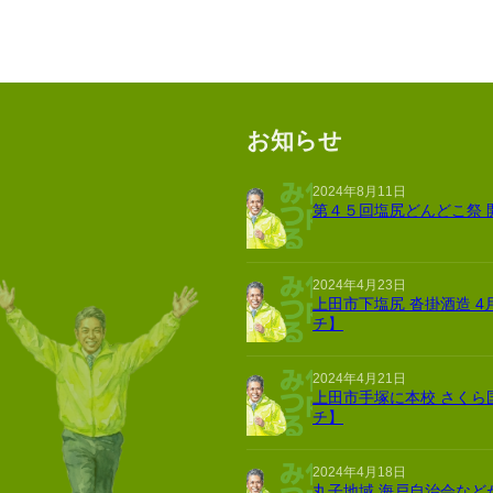
お知らせ
2024年8月11日
第４５回塩尻どんどこ祭 
2024年4月23日
上田市下塩尻 沓掛酒造 4
チ】
2024年4月21日
上田市手塚に本校 さくら
チ】
2024年4月18日
丸子地域 海戸自治会など