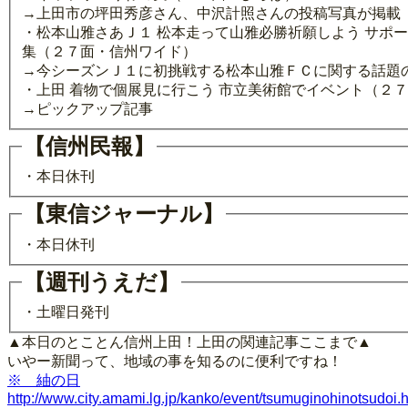
→上田市の坪田秀彦さん、中沢計照さんの投稿写真が掲載
・松本山雅さあＪ１ 松本走って山雅必勝祈願しよう サポ
集（２７面・信州ワイド）
→今シーズンＪ１に初挑戦する松本山雅ＦＣに関する話題
・上田 着物で個展見に行こう 市立美術館でイベント（２
→ピックアップ記事
【信州民報】
・本日休刊
【東信ジャーナル】
・本日休刊
【週刊うえだ】
・土曜日発刊
▲本日のとことん信州上田！上田の関連記事ここまで▲
いやー新聞って、地域の事を知るのに便利ですね！
※ 紬の日
http://www.city.amami.lg.jp/kanko/event/tsumuginohinotsudoi.