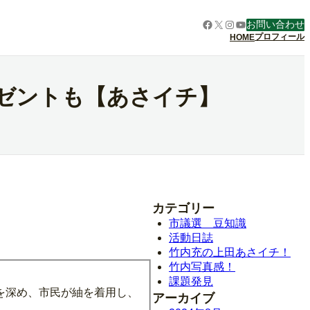
Facebook
X
Instagram
YouTube
お問い合わせ
プロフィール
HOME
ゼントも【あさイチ】
カテゴリー
市議選 豆知識
活動日誌
竹内充の上田あさイチ！
竹内写真感！
課題発見
を深め、市民が紬を着用し、
アーカイブ