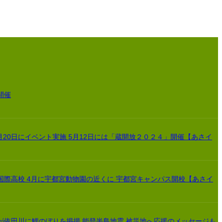
開催
月20日にイベント実施 5月12日には「蔵開放２０２４」開催【あさイ
国際高校 4月に宇都宮動物園の近くに 宇都宮キャンパス開校【あさイ
が依田川に鯉のぼりを掲揚 能登半島地震 被災地へ応援のメッセージも