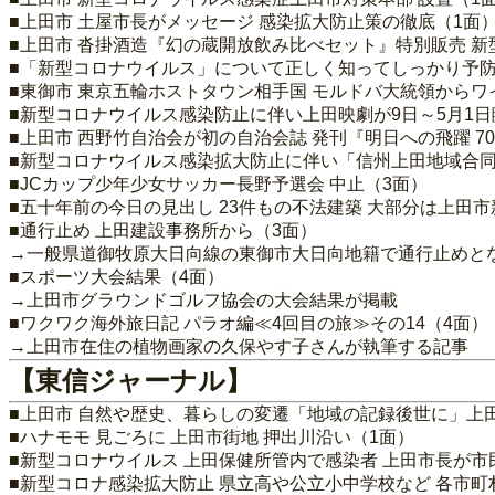
■上田市 土屋市長がメッセージ 感染拡大防止策の徹底（1面
■上田市 沓掛酒造『幻の蔵開放飲み比べセット』特別販売 新
■「新型コロナウイルス」について正しく知ってしっかり予防
■東御市 東京五輪ホストタウン相手国 モルドバ大統領からワ
■新型コロナウイルス感染防止に伴い上田映劇が9日～5月1日
■上田市 西野竹自治会が初の自治会誌 発刊『明日への飛躍 7
■新型コロナウイルス感染拡大防止に伴い「信州上田地域合同
■JCカップ少年少女サッカー長野予選会 中止（3面）
■五十年前の今日の見出し 23件もの不法建築 大部分は上田市
■通行止め 上田建設事務所から（3面）
→一般県道御牧原大日向線の東御市大日向地籍で通行止めと
■スポーツ大会結果（4面）
→上田市グラウンドゴルフ協会の大会結果が掲載
■ワクワク海外旅日記 パラオ編≪4回目の旅≫その14（4面）
→上田市在住の植物画家の久保やす子さんが執筆する記事
【東信ジャーナル】
■上田市 自然や歴史、暮らしの変遷「地域の記録後世に」上田
■ハナモモ 見ごろに 上田市街地 押出川沿い（1面）
■新型コロナウイルス 上田保健所管内で感染者 上田市長が市
■新型コロナ感染拡大防止 県立高や公立小中学校など 各市町