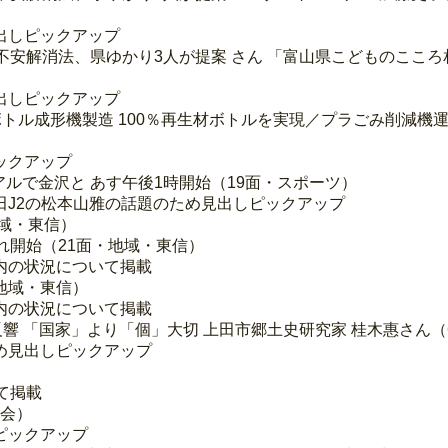
出しピックアップ
不安解消法、県ゆかり3人が提案 さん 「富山県こどものこころ
出しピックアップ
トボトル成形機製造 100％再生材ボトルを実現／プラごみ削減機運
ックアップ
ンアルで金沢と あす午後1時開始（19面・スポーツ）
J2の松本山雅の話題のため見出しピックアップ
地域・東信）
れ開始（21面・地域・東信）
内の状況について掲載
地域・東信）
内の状況について掲載
響 「国家」より「個」大切 上田市郷土史研究家 桂木惠さん（
め見出しピックアップ
）
て掲載
社会）
ピックアップ