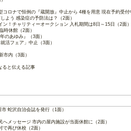
）
型コロナで恒例の『蔵開放』中止から 4種を用意 現在予約受付
しよう 感染症の予防法は？（2面）
イン！チャリティーオークション 入札期間は8日～15日（2面
臨時休館（2面）
0年のあゆみ』（3面）
就活フェア」中止（3面）
新市内（3面）
なると伝える記事
市 蛇沢自治会誌を発行（1面）
民へメッセージ 市内の屋内施設が当面休館に（2面）
村で再び休校（2面）