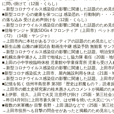
に問い掛けて（12面・くらし）
→新型コロナウイルス感染症の影響に関連した話題のため見
■新型コロナ 心の健康を保つには 感染恐れ・行動制約・・・
の落ち込み 受け止め声掛けを（12面・くらし）
→新型コロナウイルス感染症の影響に関連した話題のため見
■信毎ヤンジャ 実践SDGs 4 フロンティア（上田市）ペッ
（72）（14面・ヤンジャ）
→上田市内に本社があるフロンティアの話題のため見出しピ
■新生山雅 山雅の練習試合 動画生中継 感染予防 無観客 サ
→新型コロナウイルス感染症の影響に関連した話題。明治安田
■札幌出身中瀬さん 上田で地域おこし協力隊 着任（20面・
■上田の小中学校臨時休校 児童館や学童保育所 児童ら受け入
→新型コロナウイルス感染症の影響に関連した話題。上田市
■新型コロナ感染拡大 上田市、屋内施設利用を休止（21面・
→新型コロナウイルス感染症の影響に関連した話題。上田市
■記憶を拓く 信州半島世界 第3部「歴史は邪魔もの？」読者反
→上田市の郷土史研究家の桂木惠さんのコメントが掲載のた
■上伊那、佐久、上田で火災 注意呼び掛け（25面・第三社会
→昨日4月9日に上田市蒼久保で、はぜ棒を焼いた火災につい
■複数の米軍機か 目撃 長野・上田 諏訪などで（25面・第三
→上田市役所へも目撃の問合せがあったと掲載のため見出し