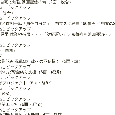
／自宅で勉強 動画配信準備（2面・総合）
出しピックアップ
・総合）
出しピックアップ
／首相一転「責任自分に」／布マスク経費 466億円 当初案の2
出しピックアップ
足 露呈 休業や補償・・・「対応遅い」／京都府も追加要請へ
出しピックアップ
合・国際）
プ
と都の足並み 混乱は行政への不信招く（5面・論）
出しピックアップ
中小など資金繰り支援（6面・経済）
出しピックアップ
構がプロジェクト（6面・経済）
出しピックアップ
・経済）
出しピックアップ
81.8％（6面・経済）
出しピックアップ