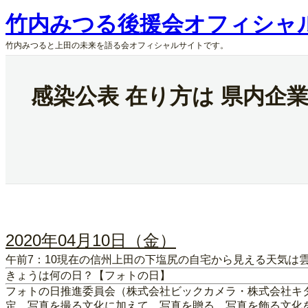
内
竹内みつる後援会オフィシャ
容
を
竹内みつると上田の未来を語る会オフィシャルサイトです。
ス
キ
ッ
感染公表 在り方は 県内企
プ
2020年04月10日（金）
午前7：10現在の信州上田の下塩尻の自宅から見える天気は
きょうは何の日？【フォトの日】
フォトの日推進委員会（株式会社ビックカメラ・株式会社キ
定。写真を撮る文化に加えて、写真を贈る、写真を飾る文化