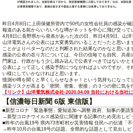
昨日4月8日に上田保健所管内で50代の女性会社員の感染が
報道のある前からいろいろな噂がネットを中心に飛び交って
4月8日に長野県から発表があった次の日、昨日4月9日、山
山洋電気さんの公表には大変勇気のいることだったと思いま
ことがよりベターなのだと判断された結果なのかなと思いま
感染の公表の在り方については、今日の信毎でも自民、共産
門家は、行政がもう少し踏み込んで公表すべきではないかと
公表によって正しく感染予防につながればよいのですが、そ
い様にしていかなければと思います。
憶測や噂を聞くと早くしらせなきゃ！という気持ちになって
感染リスクが高まる「密閉、密集、密接」の３つの密に気を
【リンク】山洋電気株式会社‐2020.04.09 当社における
【信濃毎日新聞 6版 東信版】
■新型コロナ「緊急事態」愛知追加へ調整 政府、知事の要請受け
→新型コロナウイルス感染症に関連する記事のため見出しピ
■昨年の台風19号 県内73市町村が災害情報 住民への伝達「
→昨年10月の台風19号の話題。全県的な話題として見出し