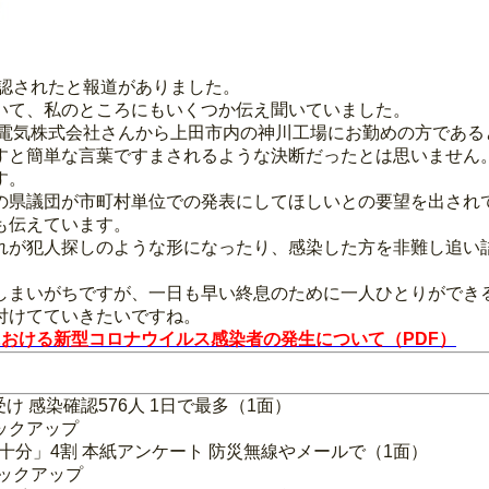
確認されたと報道がありました。
いて、私のところにもいくつか伝え聞いていました。
洋電気株式会社さんから上田市内の神川工場にお勤めの方であ
すと簡単な言葉ですまされるような決断だったとは思いません
す。
の県議団が市町村単位での発表にしてほしいとの要望を出されて
も伝えています。
れが犯人探しのような形になったり、感染した方を非難し追い
しまいがちですが、一日も早い終息のために一人ひとりができ
付けてていきたいですね。
当社における新型コロナウイルス感染者の発生について（PDF）
 感染確認576人 1日で最多（1面）
ックアップ
不十分」4割 本紙アンケート 防災無線やメールで（1面）
ピックアップ