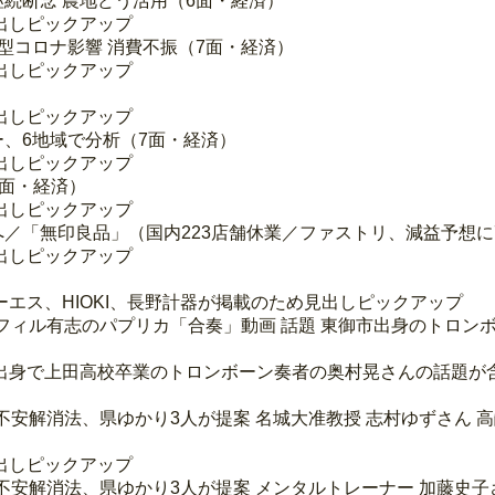
 継続断念 農地どう活用（6面・経済）
出しピックアップ
新型コロナ影響 消費不振（7面・経済）
出しピックアップ
出しピックアップ
フー、6地域で分析（7面・経済）
出しピックアップ
7面・経済）
出しピックアップ
へ／「無印良品」（国内223店舗休業／ファストリ、減益予想に
出しピックアップ
エス、HIOKI、長野計器が掲載のため見出しピックアップ
フィル有志のパプリカ「合奏」動画 話題 東御市出身のトロンボ
出身で上田高校卒業のトロンボーン奏者の奥村晃さんの話題が
不安解消法、県ゆかり3人が提案 名城大准教授 志村ゆずさん 
出しピックアップ
不安解消法、県ゆかり3人が提案 メンタルトレーナー 加藤史子