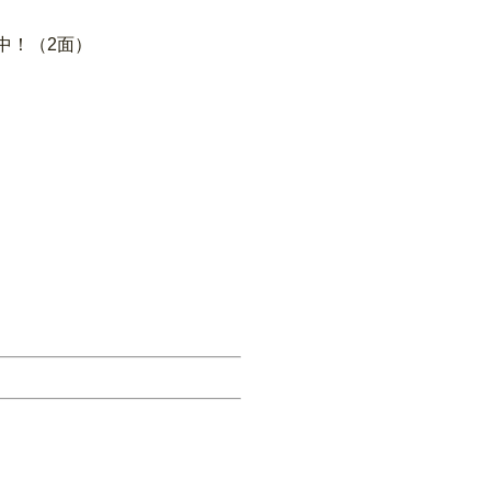
中！（2面）
）