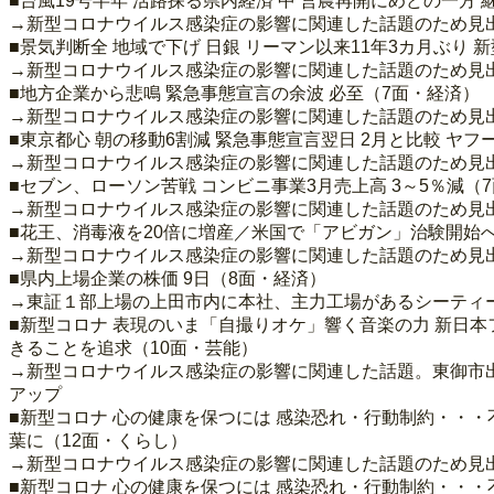
■台風19号半年 活路探る県内経済 中 営農再開にめどの一方
→新型コロナウイルス感染症の影響に関連した話題のため見
■景気判断全 地域で下げ 日銀 リーマン以来11年3カ月ぶり 
→新型コロナウイルス感染症の影響に関連した話題のため見
■地方企業から悲鳴 緊急事態宣言の余波 必至（7面・経済）
→新型コロナウイルス感染症の影響に関連した話題のため見
■東京都心 朝の移動6割減 緊急事態宣言翌日 2月と比較 ヤ
→新型コロナウイルス感染症の影響に関連した話題のため見
■セブン、ローソン苦戦 コンビニ事業3月売上高 3～5％減（
→新型コロナウイルス感染症の影響に関連した話題のため見
■花王、消毒液を20倍に増産／米国で「アビガン」治験開始
→新型コロナウイルス感染症の影響に関連した話題のため見
■県内上場企業の株価 9日（8面・経済）
→東証１部上場の上田市内に本社、主力工場があるシーティー
■新型コロナ 表現のいま「自撮りオケ」響く音楽の力 新日本
きることを追求（10面・芸能）
→新型コロナウイルス感染症の影響に関連した話題。東御市
アップ
■新型コロナ 心の健康を保つには 感染恐れ・行動制約・・・
葉に（12面・くらし）
→新型コロナウイルス感染症の影響に関連した話題のため見
■新型コロナ 心の健康を保つには 感染恐れ・行動制約・・・