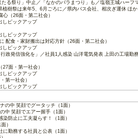
野ほたる祭り」中止／「なかのバラまつり」も／塩嶺王城ハーフ
植樹祭は来年5、6月ごろに／県内バス会社、相次ぎ運休 ほか
腐心（26面・第二社会）
出しピックアップ
出しピックアップ
壁に 配食・家財搬出は対応方針（26面・第二社会）
出しピックアップ
「行政発信強化を」／社員1人感染 山洋電気発表 上田の工場勤
（27面・第一社会）
出しピックアップ
面・第一社会）
出しピックアップ
ロナの中 笑顔でグータッチ（1面）
なの中 笑顔でエアー握手（1面）
感染防止に工夫凝らす！（1面）
1面）
社に勤務する社員と公表（1面）
面）