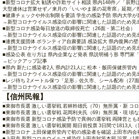
■新型コロナ拡大 勧誘や詐欺サイト相談 県内148件／「辰
大型連休は営業せず／来月の「いいやま菜の花寄席」延期／県
■健康チェックや外出制限を要請 学生の感染予防 県内大学が
→新型コロナウイルス感染症の影響に関連した話題のため見
■新型コロナ感染毎日放送の取締役死亡（26面・第二社会）
→新型コロナウイルス感染症の影響に関連した話題のため見
■連携支援団体 ボランティア自粛要請 感染拡大 県内復興の
→新型コロナウイルス感染症の影響に関連した話題のため見
■感染公表 在り方は 県内企業など発表 県説明補う形 専門家
→ピックアップ記事
■県内 新たに感染者2人 県内計21人に 松本・飯田保健所管内
→新型コロナウイルス感染症の影響に関連した話題のため見
■レジ待ち 2メートル保つ「足形」佐久市、シール配布（27
→新型コロナウイルス感染症の影響に関連した話題のため見
【信州民報】
■東御市長選 激しい選挙戦 若林幹雄氏（70）無所属・新 コ
■東御市長選 激しい選挙戦 花岡利夫氏（69）無所属・現 頃
■東御市長選 新型コロナ感染予防で異例の選挙戦 両陣営とも
■東御市長選 激しい選挙戦展開 期日前投票 3日間で1813人（
■新型コロナ 上田保健所管内で初の感染者を確認 上田市内会
■上田市 新型コロナウイルス感染症上田市対策本部 設置（1