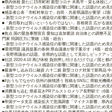
■県内休校 新たに15市町村 新型コロナ 木島平・栄も休校に
→新型コロナウイルス感染症の影響に関連した話題のため見
■感染者公表「市町村単位で」自民・共産県議団が要望（2面
→新型コロナウイルス感染症の影響に関連した話題のため見
■「責任取れば良いというものではない」首相発言 広がる波紋
→新型コロナウイルス感染症の影響に関連した話題のため見
■焦点 国の緊急事態宣言 愛知は追加要請 自治体との調整不
門家 同調圧力に警鐘（3面・総合）
→新型コロナウイルス感染症の影響に関連した話題のため見
■環境問題 議員提案の条例 県会議連が骨子案示す（4面・総
→長野県議会の話題。全県的な話題として見出しピックアッ
■社説 2020.4.10 再び休校 負担押し付けるだけでは／国
→新型コロナウイルス感染症の影響に関連した話題のため見
■最速申し込み日に融資 八十二銀 新型コロナ対策で新商品 
→新型コロナウイルス感染症の影響に関連した話題のため見
■#おうちでながの 信州の旅情誘う 投稿をSNSに 県観光機
→新型コロナウイルス感染症の影響に関連した話題のため見
■消費落ち込む 県産花きPRアルストロメリア長野駅で（6面
→新型コロナウイルス感染症の影響に関連した話題のため見
■帝国データ支店 感染拡大で意識調査「マイナス影響」県内企業
→新型コロナウイルス感染症の影響に関連した話題のため見