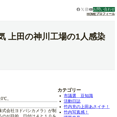
Facebook
X
Instagram
YouTube
お問い合わせ
プロフィール
HOME
気 上田の神川工場の1人感染
カテゴリー
市議選 豆知識
0℃。
活動日誌
竹内充の上田あさイチ！
株式会社ヨドバシカメラ）が制
竹内写真感！
るのが目的。日付は４と１０を