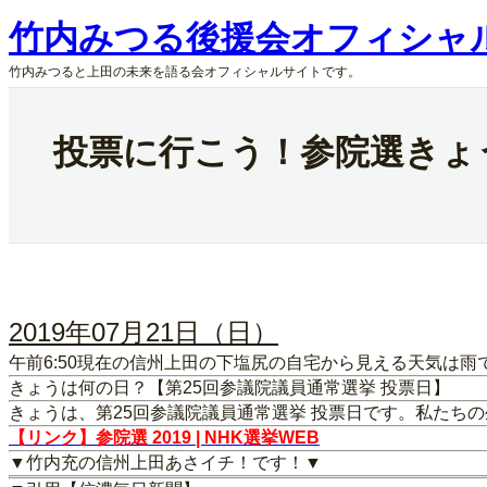
内
竹内みつる後援会オフィシャ
容
を
竹内みつると上田の未来を語る会オフィシャルサイトです。
ス
キ
ッ
投票に行こう！参院選きょ
プ
2019年07月21日（日）
午前6:50現在の信州上田の下塩尻の自宅から見える天気は
きょうは何の日？【第25回参議院議員通常選挙 投票日】
きょうは、第25回参議院議員通常選挙 投票日です。私たち
【リンク】参院選 2019 | NHK選挙WEB
▼竹内充の信州上田あさイチ！です！▼