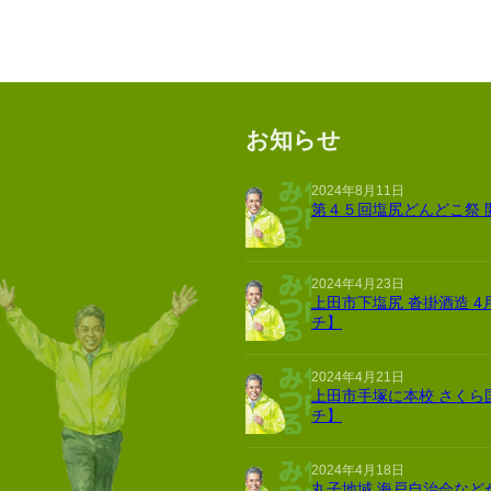
お知らせ
2024年8月11日
第４５回塩尻どんどこ祭 
2024年4月23日
上田市下塩尻 沓掛酒造 4
チ】
2024年4月21日
上田市手塚に本校 さくら
チ】
2024年4月18日
丸子地域 海戸自治会など