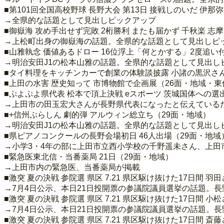
■第101回全国高校野球 長野大会 第13日 接戦しのいだ 伊
→全県的な話題として見出しピックアップ
■御嶽海 攻め手出せず完敗 2桁勝利 またも届かず 千秋楽 志
→上松町出身の御嶽海の話題。全県的な話題として見出しピ
■山雅執念 価値あるドロー 16位浮上「何とかする」2度追
→明治安田J1の松本山雅の話題。全県的な話題として見出し
■タイ料理をキッチンカーで創業の体験談披露 小諸の黒沢さん
■上田の水害 歴史知って 市博物館で企画展（26面・地域・東
■ぷよぷよ県代表 松本で頂上決戦 eスポーツ 茨城国体への
→上田市の田玉宏大さんが長野県代表になったと伝えている
■+信州ぷらしん 劇的弾 アルウィン総立ち（29面・地域）
→明治安田J1の松本山雅の話題。全県的な話題として見出し
■県ピアノコンクールの長野会場初日 46人出場（29面・地域
→小学3・4年の部に上田市立西小学校の千野遥未さん、上
■緊急医東北信・当番薬局 21日（29面・地域）
→上田市内の緊急医、当番薬局が掲載
■激突 夏の決戦 参院選 県区 7.21 県区駆け抜けた17日間
→7月4日公示、本日21日投開票の参議院議員選挙の話題。
■激突 夏の決戦 参院選 県区 7.21 県区駆け抜けた17日間
→7月4日公示、本日21日投開票の参議院議員選挙の話題。
■激突 夏の決戦 参院選 県区 7.21 県区駆け抜けた17日間 