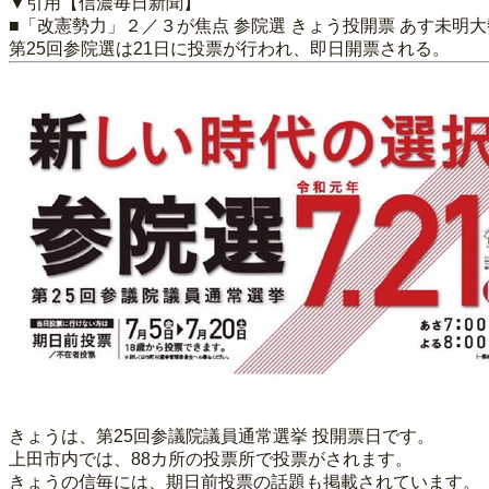
▼引用【信濃毎日新聞】
■「改憲勢力」２／３が焦点 参院選 きょう投開票 あす未明
第25回参院選は21日に投票が行われ、即日開票される。
きょうは、第25回参議院議員通常選挙 投開票日です。
上田市内では、88カ所の投票所で投票がされます。
きょうの信毎には、期日前投票の話題も掲載されています。