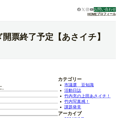
Facebook
X
Instagram
YouTube
お問い合わせ
プロフィール
HOME
ぎ開票終了予定【あさイチ】
カテゴリー
市議選 豆知識
℃。
活動日誌
竹内充の上田あさイチ！
竹内写真感！
課題発見
アーカイブ