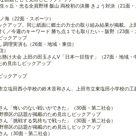
那弥生ヶ丘・光る全員野球 飯山 両校初の決勝 きょう対決（21面
摩ノ海（22面・スポーツ）
ックアップ。同じ紙面に郷土の力士の取り組み結果が掲載。上
い付く／今週のキーワード 勝ち点１でも取りたい－阪野（23面
ピックアップ
 調理実演も（26面・地域・東信）
信）
選出懸け大会 上田の田玉さんV「日本一目指す」（27面・地域・
ため見出しピックアップ
ピックアップ
）
田市立塩田西小学校の鈴木音和さん、上田市立東塩田小学校の工
 羽田さん「悔いのない戦いができた」（30面・第二社会）
長野県区の話題が掲載のため見出しピックアップ
 小松さん「挑戦する気持ちで戦った」（30面・第二社会）
長野県区の話題が掲載のため見出しピックアップ
斎藤さん（30面・第二社会）