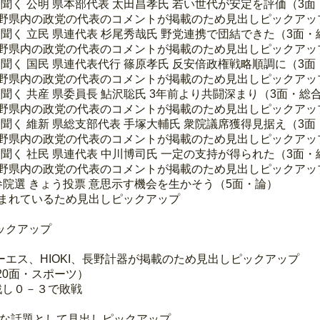
者に聞く 公明 県本部代表 太田昌孝氏 若い世代が安定を評価（3
長野県内の政党の代表のコメントが掲載のため見出しピックアッ
者に聞く 立民 県連代表 杉尾秀哉氏 野党連携で団結できた（3面
長野県内の政党の代表のコメントが掲載のため見出しピックアッ
者に聞く 国民 県連代表代行 篠原孝氏 反安倍政権戦略順調に（3
長野県内の政党の代表のコメントが掲載のため見出しピックアッ
に聞く 共産 県委員長 鮎沢聡氏 3年前より共闘深まり（3面・総
長野県内の政党の代表のコメントが掲載のため見出しピックアッ
者に聞く 維新 県総支部代表 手塚大輔氏 衆院議席獲得見据え（3
長野県内の政党の代表のコメントが掲載のため見出しピックアッ
者に聞く 社民 県連代表 中川博司氏 一定の支持が得られた（3面
長野県内の政党の代表のコメントが掲載のため見出しピックアッ
.21参院選 きょう投票 意思示す機会を生かそう（5面・論）
含まれているため見出しピックアップ
ックアップ
エス、HIOKI、長野計器が掲載のため見出しピックアップ
20面・スポーツ）
戦し０－３で敗戦
的な話題として見出しピックアップ