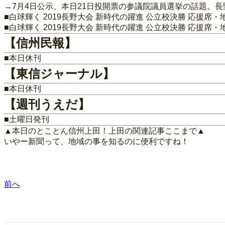
→7月4日公示、本日21日投開票の参議院議員選挙の話題。
■白球輝く 2019長野大会 新時代の躍進 公立校決勝 応援席
■白球輝く 2019長野大会 新時代の躍進 公立校決勝 応援席
【信州民報】
■本日休刊
【東信ジャーナル】
■本日休刊
【週刊うえだ】
■土曜日発刊
▲本日のとことん信州上田！上田の関連記事ここまで▲
いやー新聞って、地域の事を知るのに便利ですね！
前へ