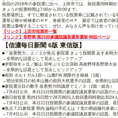
前回の2016年の参院選に比べ、上田市では、前回選同時期比で
きょうの投票時間は7:00から20:00まで。
投票場所は、すでに郵送されている投票券に記載されている
選挙公報や候補者のＨＰ、各政党のＨＰ、最近では政党の政
投票は棄権することなく、ぜひ、みなさん声を掛け合ってい
【リンク】上田市投票所一覧
【リンク】長野県 第25回参議院議員通常選挙 特設ページ
【信濃毎日新聞 6版 東信版】
■「改憲勢力」２／３が焦点 参院選 きょう投開票 あす未明
→全県的な話題として見出しピックアップ
■伊那弥生ヶ丘／飯山 30年ぶり公立決戦 高校野球長野県大会
→全県的な話題として見出しピックアップ
■前田 ポルトガル1部へ 山雅FW 期限付き移籍（1面）
→明治安田J1の松本山雅の前田大然選手の話題。全県的な話
■参院選注目の数字 改憲勢力85議席で２／３（2面・総合）
→7月4日公示、本日21日投開票の参議院議員選挙の話題の
■期日前投票 県内15日間で28万8651人前回選同時期比302
→7月4日公示、本日21日投開票の参議院議員選挙の話題。
■焦点 7.21参院選 県内 論戦の手応えは ７党の県組織代表
→7月4日公示、本日21日投開票の参議院議員選挙の話題。