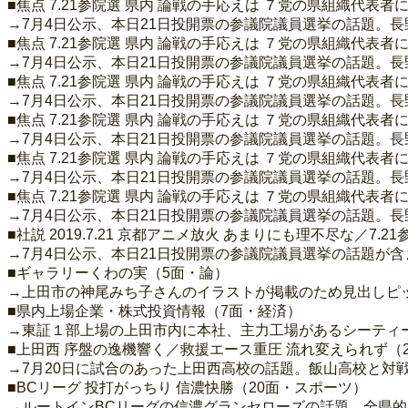
■焦点 7.21参院選 県内 論戦の手応えは ７党の県組織代表
→7月4日公示、本日21日投開票の参議院議員選挙の話題。
■焦点 7.21参院選 県内 論戦の手応えは ７党の県組織代表
→7月4日公示、本日21日投開票の参議院議員選挙の話題。
■焦点 7.21参院選 県内 論戦の手応えは ７党の県組織代表
→7月4日公示、本日21日投開票の参議院議員選挙の話題。
■焦点 7.21参院選 県内 論戦の手応えは ７党の県組織代表者
→7月4日公示、本日21日投開票の参議院議員選挙の話題。
■焦点 7.21参院選 県内 論戦の手応えは ７党の県組織代表
→7月4日公示、本日21日投開票の参議院議員選挙の話題。
■焦点 7.21参院選 県内 論戦の手応えは ７党の県組織代表
→7月4日公示、本日21日投開票の参議院議員選挙の話題。
■社説 2019.7.21 京都アニメ放火 あまりにも理不尽な／7
→7月4日公示、本日21日投開票の参議院議員選挙の話題が
■ギャラリーくわの実（5面・論）
→上田市の神尾みち子さんのイラストが掲載のため見出しピ
■県内上場企業・株式投資情報（7面・経済）
→東証１部上場の上田市内に本社、主力工場があるシーティー
■上田西 序盤の逸機響く／救援エース重圧 流れ変えられず（
→7月20日に試合のあった上田西高校の話題。飯山高校と対
■BCリーグ 投打がっちり 信濃快勝（20面・スポーツ）
→ルートインBCリーグの信濃グランセローズの話題。全県