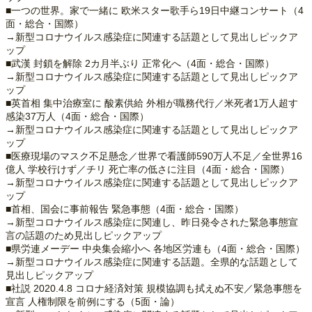
■一つの世界。家で一緒に 欧米スター歌手ら19日中継コンサート（4
面・総合・国際）
→新型コロナウイルス感染症に関連する話題として見出しピックア
ップ
■武漢 封鎖を解除 2カ月半ぶり 正常化へ（4面・総合・国際）
→新型コロナウイルス感染症に関連する話題として見出しピックア
ップ
■英首相 集中治療室に 酸素供給 外相が職務代行／米死者1万人超す
感染37万人（4面・総合・国際）
→新型コロナウイルス感染症に関連する話題として見出しピックア
ップ
■医療現場のマスク不足懸念／世界で看護師590万人不足／全世界16
億人 学校行けず／チリ 死亡率の低さに注目（4面・総合・国際）
→新型コロナウイルス感染症に関連する話題として見出しピックア
ップ
■首相、国会に事前報告 緊急事態（4面・総合・国際）
→新型コロナウイルス感染症に関連し、昨日発令された緊急事態宣
言の話題のため見出しピックアップ
■県労連メーデー 中央集会縮小へ 各地区労連も（4面・総合・国際）
→新型コロナウイルス感染症に関連する話題。全県的な話題として
見出しピックアップ
■社説 2020.4.8 コロナ経済対策 規模協調も拭えぬ不安／緊急事態を
宣言 人権制限を前例にする（5面・論）