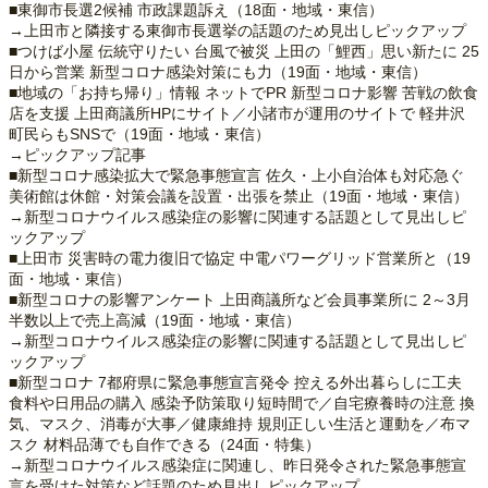
■東御市長選2候補 市政課題訴え（18面・地域・東信）
→上田市と隣接する東御市長選挙の話題のため見出しピックアップ
■つけば小屋 伝統守りたい 台風で被災 上田の「鯉西」思い新たに 25
日から営業 新型コロナ感染対策にも力（19面・地域・東信）
■地域の「お持ち帰り」情報 ネットでPR 新型コロナ影響 苦戦の飲食
店を支援 上田商議所HPにサイト／小諸市が運用のサイトで 軽井沢
町民らもSNSで（19面・地域・東信）
→ピックアップ記事
■新型コロナ感染拡大で緊急事態宣言 佐久・上小自治体も対応急ぐ
美術館は休館・対策会議を設置・出張を禁止（19面・地域・東信）
→新型コロナウイルス感染症の影響に関連する話題として見出しピ
ックアップ
■上田市 災害時の電力復旧で協定 中電パワーグリッド営業所と（19
面・地域・東信）
■新型コロナの影響アンケート 上田商議所など会員事業所に 2～3月
半数以上で売上高減（19面・地域・東信）
→新型コロナウイルス感染症の影響に関連する話題として見出しピ
ックアップ
■新型コロナ 7都府県に緊急事態宣言発令 控える外出暮らしに工夫
食料や日用品の購入 感染予防策取り短時間で／自宅療養時の注意 換
気、マスク、消毒が大事／健康維持 規則正しい生活と運動を／布マ
スク 材料品薄でも自作できる（24面・特集）
→新型コロナウイルス感染症に関連し、昨日発令された緊急事態宣
言を受けた対策など話題のため見出しピックアップ