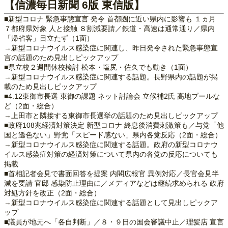
【信濃毎日新聞 6版 東信版】
■新型コロナ 緊急事態宣言 発令 首都圏に近い県内に影響も １ヵ月
７都府県対象 人と接触 ８割減要請／鉄道・高速は通常通り／県内
「帰省客」目立たず（1面）
→新型コロナウイルス感染症に関連し、昨日発令された緊急事態宣
言の話題のため見出しピックアップ
■県立校２週間休校検討 松本・塩尻・佐久でも動き（1面）
→新型コロナウイルス感染症に関連する話題。長野県内の話題が掲
載のため見出しピックアップ
■4.12東御市長選 東御の課題 ネット討論会 立候補2氏 高地プールな
ど（2面・総合）
→上田市と隣接する東御市長選挙の話題のため見出しピックアップ
■政府108兆経済対策決定 新型コロナ 終息後消費刺激策も／与党「他
国と遜色ない」野党「スピード感ない」県内各党反応（2面・総合）
→新型コロナウイルス感染症に関連する話題。政府の新型コロナウ
イルス感染症対策の経済対策について県内の各党の反応についても
掲載
■首相記者会見で書面回答を提案 内閣広報官 異例対応／長官会見半
減を要請 官邸 感染防止理由に／メディアなどは継続求められる 政府
対処方針を改正（2面・総合）
→新型コロナウイルス感染症に関連する話題として見出しピックア
ップ
■議員が地元へ「各自判断」／８・９日の国会審議中止／理髪店 宣言