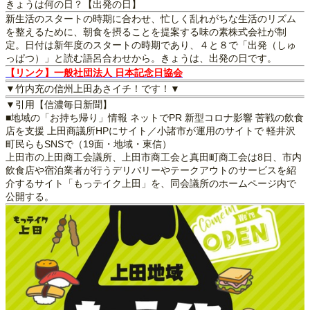
きょうは何の日？【出発の日】
新生活のスタートの時期に合わせ、忙しく乱れがちな生活のリズム
を整えるために、朝食を摂ることを提案する味の素株式会社が制
定。日付は新年度のスタートの時期であり、４と８で「出発（しゅ
っぱつ）」と読む語呂合わせから。きょうは、出発の日です。
【リンク】一般社団法人 日本記念日協会
▼竹内充の信州上田あさイチ！です！▼
▼引用【信濃毎日新聞】
■地域の「お持ち帰り」情報 ネットでPR 新型コロナ影響 苦戦の飲食
店を支援 上田商議所HPにサイト／小諸市が運用のサイトで 軽井沢
町民らもSNSで（19面・地域・東信）
上田市の上田商工会議所、上田市商工会と真田町商工会は8日、市内
飲食店や宿泊業者が行うデリバリーやテークアウトのサービスを紹
介するサイト「もっテイク上田」を、同会議所のホームページ内で
公開する。