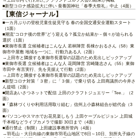
■新型コロナ感染拡大に伴い 蚕養国神社「春季大祭礼」中止（4面）
【東信ジャーナル】
■一カ月ぶりの登校児童生徒見守る 春の全国交通安全運動スタート
（1面）
■潮流“コロナ後の世界”どう迎える？孤立か結束か－個々が迫られる
選択（1面）
■東御市長選 立候補者はこんな人 若林陣営 長棟かおるさん（58）東
御市中屋敷 地域を一つに、行動力ある人（2面）
→上田市と隣接する東御市長選挙の話題のため見出しピックアップ
■東御市長選 立候補者はこんな人 花岡陣営 宮崎隆志さん（55）東御
市田中 有言実行、先を見据えて行動（2面）
→上田市と隣接する東御市長選挙の話題のため見出しピックアップ
■新型コロナ対策「３密」に「３個」で乗り切る 上田商議所の今井さ
ん提唱（2面）
■開店あいさつネットで配信 上田のクラフトジュエリー「Tee.」（2
面）
■「森林づくりや利用活用取り組む」信州上小森林組合が総代会（3
面）
■パソコンやスマホでお花見楽しもう 上田ケーブルビジョン 上田城
千本桜などライブカメラで撮影 30日まで（4面）
■通行禁止（制限）上田建設事務所管内（4面）
→羽毛山・大日向線の東御市羽毛山地区で8日～10日、別所丸子線の