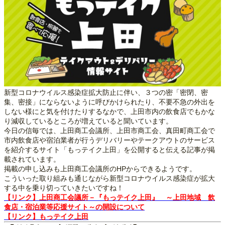
新型コロナウイルス感染症拡大防止に伴い、３つの密「密閉、密
集、密接」にならないように呼びかけられたり、不要不急の外出を
しない様にと気を付けたりするなかで、上田市内の飲食店でもかな
り減収しているところが増えていると聞いています。
今日の信毎では、上田商工会議所、上田市商工会、真田町商工会で
市内飲食店や宿泊業者が行うデリバリーやテークアウトのサービス
を紹介するサイト「もっテイク上田」を公開すると伝える記事が掲
載されています。
掲載の申し込みも上田商工会議所のHPからできるようです。
こういった取り組みも通じながら新型コロナウイルス感染症が拡大
する中を乗り切っていきたいですね！
【リンク】上田商工会議所－『もっテイク上田』 ～上田地域 飲
食店・宿泊業等応援サイト～の開設について
【リンク】もっテイク上田