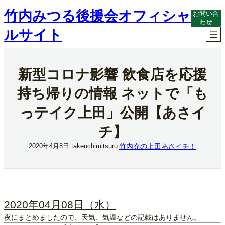
内
竹内みつる後援会オフィシャ
お問い合
容
わせ
を
ルサイト
ス
キ
ッ
プ
新型コロナ影響 飲食店を応援
持ち帰りの情報 ネットで「も
っテイク上田」公開【あさイ
チ】
竹内充の上田あさイチ！
2020年4月8日
takeuchimitsuru
2020年04月08日（水）
夜にまとめましたので、天気、気温などの記載はありません。