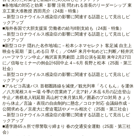
■各地域の対応と効果・影響 注視 問われる首長のリーダーシップ 東
京工業大准教授 西田亮介（24面・特集）
→新型コロナウイルス感染症の影響に関連する話題として見出しピ
ックアップ
■海外各国で大胆支援策 労働者の給与8割支給も（24面・特集）
→新型コロナウイルス感染症の影響に関連する話題として見出しピ
ックアップ
■新型コロナ 隠れた名作地域に－松本シネマセレクト 客足減 自主上
映会を延期「楽しめる日 早く」／OMF 来月中旬めどに判断／軽井沢
ハーフマラソン中止／梅沢富美男劇団 上田公演を延期 来年2月27日
に／信毎セミナーの例会計6回中止 4～6月 長野と松本（25面・第三
社会）
→新型コロナウイルス感染症の影響に関連する話題として見出しピ
ックアップ
■アルピコ高速バス 首都圏路線を減便／観光列車「ろくもん」を運休
／八方尾根スキー場 今季の営業終了／北ア針ノ木岳 6月の記念登山
中止／将棋名人戦延期 高山村で来月第1局／囲碁のプロ対局 きょう
から休止／言論・表現の自由制約に懸念／コロナ対応 会議録作成・
公開求める／京産大に脅迫電話やメール相次ぐ（25面・第三社会）
→新型コロナウイルス感染症の影響に関連する話題として見出しピ
ックアップ
■通学路65ヵ所で県警取り締まり 春の交通安全運動（25面・第三社
会）