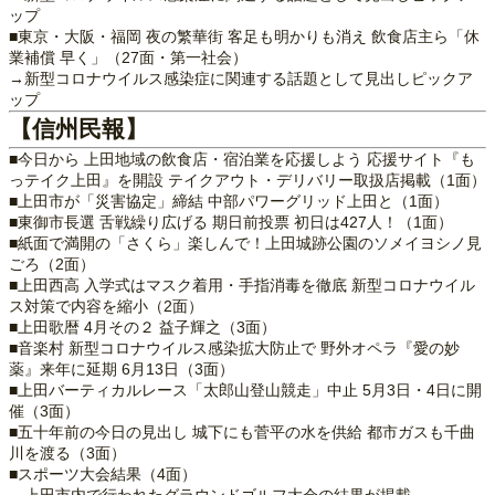
ップ
■東京・大阪・福岡 夜の繁華街 客足も明かりも消え 飲食店主ら「休
業補償 早く」（27面・第一社会）
→新型コロナウイルス感染症に関連する話題として見出しピックア
ップ
【信州民報】
■今日から 上田地域の飲食店・宿泊業を応援しよう 応援サイト『も
っテイク上田』を開設 テイクアウト・デリバリー取扱店掲載（1面）
■上田市が「災害協定」締結 中部パワーグリッド上田と（1面）
■東御市長選 舌戦繰り広げる 期日前投票 初日は427人！（1面）
■紙面で満開の「さくら」楽しんで！上田城跡公園のソメイヨシノ見
ごろ（2面）
■上田西高 入学式はマスク着用・手指消毒を徹底 新型コロナウイル
ス対策で内容を縮小（2面）
■上田歌暦 4月その２ 益子輝之（3面）
■音楽村 新型コロナウイルス感染拡大防止で 野外オペラ『愛の妙
薬』来年に延期 6月13日（3面）
■上田バーティカルレース「太郎山登山競走」中止 5月3日・4日に開
催（3面）
■五十年前の今日の見出し 城下にも菅平の水を供給 都市ガスも千曲
川を渡る（3面）
■スポーツ大会結果（4面）
→上田市内で行われたグラウンドゴルフ大会の結果が掲載