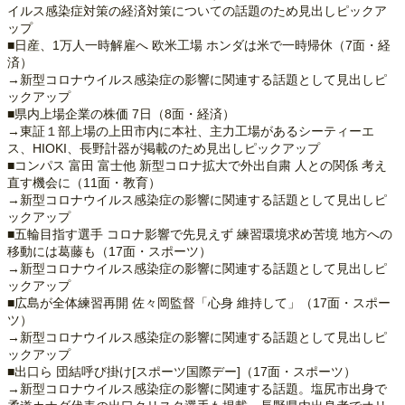
イルス感染症対策の経済対策についての話題のため見出しピックア
ップ
■日産、1万人一時解雇へ 欧米工場 ホンダは米で一時帰休（7面・経
済）
→新型コロナウイルス感染症の影響に関連する話題として見出しピ
ックアップ
■県内上場企業の株価 7日（8面・経済）
→東証１部上場の上田市内に本社、主力工場があるシーティーエ
ス、HIOKI、長野計器が掲載のため見出しピックアップ
■コンパス 富田 富士他 新型コロナ拡大で外出自粛 人との関係 考え
直す機会に（11面・教育）
→新型コロナウイルス感染症の影響に関連する話題として見出しピ
ックアップ
■五輪目指す選手 コロナ影響で先見えず 練習環境求め苦境 地方への
移動には葛藤も（17面・スポーツ）
→新型コロナウイルス感染症の影響に関連する話題として見出しピ
ックアップ
■広島が全体練習再開 佐々岡監督「心身 維持して」（17面・スポー
ツ）
→新型コロナウイルス感染症の影響に関連する話題として見出しピ
ックアップ
■出口ら 団結呼び掛け[スポーツ国際デー]（17面・スポーツ）
→新型コロナウイルス感染症の影響に関連する話題。塩尻市出身で