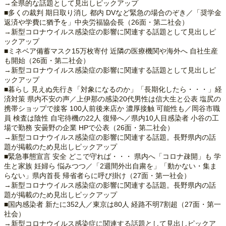
→全県的な話題として見出しピックアップ
■多くの裁判 期日取り消し 都内 DVなど緊急の場合のぞき／「奨学金
返済や学費に猶予を」中央労福協会長（26面・第二社会）
→新型コロナウイルス感染症の影響に関連する話題として見出しピ
ックアップ
■ミネベア備蓄マスク15万枚寄付 近隣の医療機関や海外へ 自社生産
も開始（26面・第二社会）
→新型コロナウイルス感染症の影響に関連する話題として見出しピ
ックアップ
■暮らし 見えぬ先行き「対象になるのか」「長期化したら・・・」経
済対策 県内不安の声／上伊那の感染20代男性は信大生と公表 塩尻の
携帯ショップで接客 100人前後来店か 濃厚接触 可能性も／岡谷市職
員 検査は陰性 自宅待機の22人 復帰へ／県内10人目感染者 小谷の工
場で勤務 安曇野の企業 HPで公表（26面・第二社会）
→新型コロナウイルス感染症の影響に関連する話題。長野県内の話
題が掲載のため見出しピックアップ
■緊急事態宣言 安全 どこで守れば・・・ 県内へ「コロナ疎開」も 学
生と家族 妊婦ら 悩みつつ／「2週間外出自粛を」「動かない・集ま
らない」県内首長 帰省者らに呼び掛け（27面・第一社会）
→新型コロナウイルス感染症の影響に関連する話題。長野県内の話
題が掲載のため見出しピックアップ
■国内感染者 新たに352人／東京は80人 経路不明7割超（27面・第一
社会）
→新型コロナウイルス感染症に関連する話題として見出しピックア