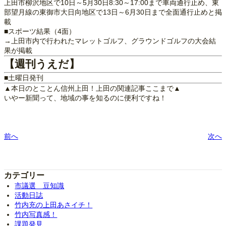
上田市柳沢地区で10日～5月30日8:30～17:00まで車両通行止め、東
部望月線の東御市大日向地区で13日～6月30日まで全面通行止めと掲
載
■スポーツ結果（4面）
→上田市内で行われたマレットゴルフ、グラウンドゴルフの大会結
果が掲載
【週刊うえだ】
■土曜日発刊
▲本日のとことん信州上田！上田の関連記事ここまで▲
いやー新聞って、地域の事を知るのに便利ですね！
前へ
次へ
カテゴリー
市議選 豆知識
活動日誌
竹内充の上田あさイチ！
竹内写真感！
課題発見