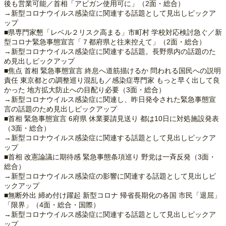
後も営業可能／首相「アビガン使用可に」（2面・総合）
→新型コロナウイルス感染症に関連する話題として見出しピックア
ップ
■県専門家懇「レベル２リスク高まる」市町村 学校対応検討急ぐ／新
型コロナ緊急事態宣言「７都府県と往来控えて」（2面・総合）
→新型コロナウイルス感染症に関連する話題。長野県内の話題のた
め見出しピックアップ
■焦点 首相 緊急事態宣言 終息へ道筋描けるか 問われる国民への説明
責任 東京都との調整巡り混乱も／感染症専門家 もっと早く出して良
かった 地方拡大防止への目配り必要（3面・総合）
→新型コロナウイルス感染症に関連し、昨日発令された緊急事態宣
言の話題のため見出しピックアップ
■首相 緊急事態宣言 6府県 休業要請見送り 都は10日に対処施設発表
（3面・総合）
→新型コロナウイルス感染症に関連する話題として見出しピックア
ップ
■首相 改憲論議に期待感 緊急事態条項巡り 野党は一斉反発（3面・
総合）
→新型コロナウイルス感染症の影響に関連する話題として見出しピ
ックアップ
■無断外出 締め付け躍起 新型コロナ 帰省長期化の各国 市民「退屈」
「限界」（4面・総合・国際）
→新型コロナウイルス感染症に関連する話題として見出しピックア
ップ