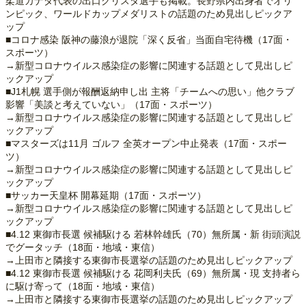
柔道カナダ代表の出口クリスタ選手も掲載。長野県内出身者でオリ
ンピック、ワールドカップメダリストの話題のため見出しピックア
ップ
■コロナ感染 阪神の藤浪が退院「深く反省」当面自宅待機（17面・
スポーツ）
→新型コロナウイルス感染症の影響に関連する話題として見出しピ
ックアップ
■J1札幌 選手側が報酬返納申し出 主将「チームへの思い」他クラブ
影響「美談と考えていない」（17面・スポーツ）
→新型コロナウイルス感染症の影響に関連する話題として見出しピ
ックアップ
■マスターズは11月 ゴルフ 全英オープン中止発表（17面・スポー
ツ）
→新型コロナウイルス感染症の影響に関連する話題として見出しピ
ックアップ
■サッカー天皇杯 開幕延期（17面・スポーツ）
→新型コロナウイルス感染症の影響に関連する話題として見出しピ
ックアップ
■4.12 東御市長選 候補駆ける 若林幹雄氏（70）無所属・新 街頭演説
でグータッチ（18面・地域・東信）
→上田市と隣接する東御市長選挙の話題のため見出しピックアップ
■4.12 東御市長選 候補駆ける 花岡利夫氏（69）無所属・現 支持者ら
に駆け寄って（18面・地域・東信）
→上田市と隣接する東御市長選挙の話題のため見出しピックアップ