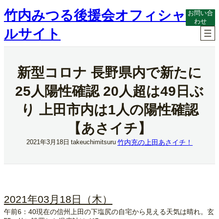
内
竹内みつる後援会オフィシャ
お問い合
容
わせ
を
ルサイト
ス
キ
ッ
プ
新型コロナ 長野県内で新たに
25人陽性確認 20人超は49日ぶ
り 上田市内は1人の陽性確認
【あさイチ】
竹内充の上田あさイチ！
2021年3月18日
takeuchimitsuru
2021年03月18日（木）
午前6：40現在の信州上田の下塩尻の自宅から見える天気は晴れ。玄