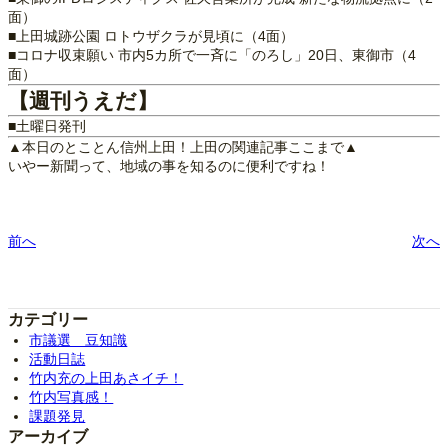
面）
■上田城跡公園 ロトウザクラが見頃に（4面）
■コロナ収束願い 市内5カ所で一斉に「のろし」20日、東御市（4
面）
【週刊うえだ】
■土曜日発刊
▲本日のとことん信州上田！上田の関連記事ここまで▲
いやー新聞って、地域の事を知るのに便利ですね！
前へ
次へ
カテゴリー
市議選 豆知識
活動日誌
竹内充の上田あさイチ！
竹内写真感！
課題発見
アーカイブ