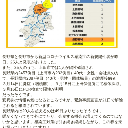
長野県と長野市から新型コロナウイルス感染症の新規陽性者が昨
日、25人と発表がありました。
また、25人のうち、上田市では1人が陽性確認され
長野県内2457例目（上田市内232例目）40代・女性・会社員の方
で、長野県内2387例目（40代・男性・団体職員）の濃厚接触者
３月14日に発症（咽頭痛）、３月15日に上田保健所にて検体採取。
３月16日にPCR検査で陽性が判明
だったそうです。
変異株の情報も気になるところですが、緊急事態宣言が21日で解除
されると報道されています。
長野県内は20人を超えるのは49日ぶりだったそうです。
暖かくなってきて外にでたり、会食する機会も増えてくるのではな
いかと思います。感染症対策は引き続き継続しながら、この春を乗
り切っていきたいですね！