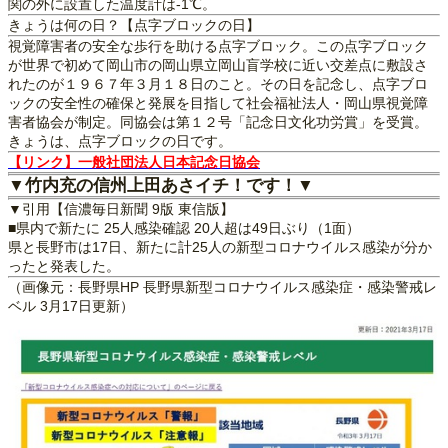
関の外に設置した温度計は‐1℃。
きょうは何の日？【点字ブロックの日】
視覚障害者の安全な歩行を助ける点字ブロック。この点字ブロック
が世界で初めて岡山市の岡山県立岡山盲学校に近い交差点に敷設さ
れたのが１９６７年３月１８日のこと。その日を記念し、点字ブロ
ックの安全性の確保と発展を目指して社会福祉法人・岡山県視覚障
害者協会が制定。同協会は第１２号「記念日文化功労賞」を受賞。
きょうは、点字ブロックの日です。
【リンク】一般社団法人日本記念日協会
▼竹内充の信州上田あさイチ！です！▼
▼引用【信濃毎日新聞 9版 東信版】
■県内で新たに 25人感染確認 20人超は49日ぶり（1面）
県と長野市は17日、新たに計25人の新型コロナウイルス感染が分か
ったと発表した。
（画像元：長野県HP 長野県新型コロナウイルス感染症・感染警戒レ
ベル 3月17日更新）