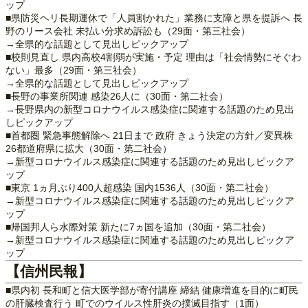
ップ
■県防災ヘリ長期運休で「人員割かれた」業務に支障と県を提訴へ 長
野のリース会社 未払い分求め訴訟も（29面・第三社会）
→全県的な話題として見出しピックアップ
■校則見直し 県内高校4割弱が実施・予定 理由は「社会情勢にそぐわ
ない」最多（29面・第三社会）
→全県的な話題として見出しピックアップ
■長野の事業所関連 感染26人に（30面・第二社会）
→長野県内の新型コロナウイルス感染症に関連する話題のため見出
しピックアップ
■首都圏 緊急事態解除へ 21日まで 政府 きょう決定の方針／変異株
26都道府県に拡大（30面・第二社会）
→新型コロナウイルス感染症に関連する話題のため見出しピックア
ップ
■東京 1ヵ月ぶり400人超感染 国内1536人（30面・第二社会）
→新型コロナウイルス感染症に関連する話題のため見出しピックア
ップ
■帰国邦人ら水際対策 新たに7ヵ国を追加（30面・第二社会）
→新型コロナウイルス感染症に関連する話題のため見出しピックア
ップ
【信州民報】
■県内初 長和町と信大医学部が寄付講座 締結 健康増進を目的に町民
の肝臓検査行う 町でのウイルス性肝炎の撲滅目指す（1面）