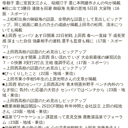
母都子 選に室賀文江さん、稲畑汀子 選に本間建作さんの句が掲載
■前に出て3勝目 連敗を回避 御嶽海 先輩の意地 5日目 大栄翔（16
面・スポーツ）
→上松町出身の御嶽海の話題。全県的な話題として見出しピックア
ップ。同じ紙面に郷土の力士の成績が掲載上田市の松岡、清水につ
いても掲載
■上田西 センバツ あす日開幕 22日初戦 上田西 春へ一直線 下 成長実
感 深まった自信 強豪相手の連戦 選手も監督も糧に（17面・スポー
ツ）
→上田西高校の話題のため見出しピックアップ
■センバツあす開幕 上田西 良い流れで いざ 大会前最後の練習試合
７－０快勝 3安打2打点 主砲 復調手応え（17面・スポーツ）
→上田西高校の話題のため見出しピックアップ
■びっくりしたこと（22面・地域・東信）
→上田市東小学校5年生の上原光明さんの文章が掲載
■上田西 初のセンバツ 上田西高2年 青木明憲外野手 ベンチ内外のつ
なぎ役に 気付いた応援の大切さ センバツではベンチから（23面・地
域・東信）
→上田西高校の話題のため見出しピックアップ
■農業体験施設開設へ 25日CF開始 昨年仲間と会社設立 上田の稲池
さん（23面・地域・東信）
■温泉でワーケーション 課題巡って意見交換 鹿教湯温泉でフォーラ
ム（23面・地域・東信）
■信州横談 春の歌の思い出 心の花美術館館主 上田市 加藤泰子さん