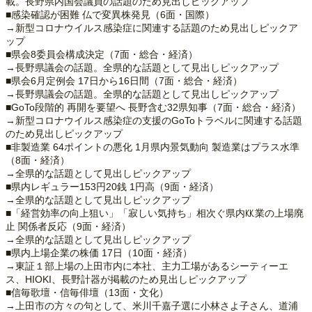
載。長野県内国会議員の話題のため見出しピックアップ
■感染確認が困難 仏で変異株発見（6面・国際）
→新型コロナウイルス感染症に関連する話題のため見出しピックア
ップ
■県会8委員会構成決定（7面・総合・経済）
→長野県議会の話題。全県的な話題として見出しピックアップ
■県会6月定例会 17日から16日間（7面・総合・経済）
→長野県議会の話題。全県的な話題として見出しピックアップ
■GoTo段階的 再開を要望へ 長野含む32県知事（7面・総合・経済）
→新型コロナウイルス感染症の支援のGoToトラベルに関連する話題
のため見出しピックアップ
■非製造業 64ポイントの悪化 1月県内景気動向 製造業はプラス水準
（8面・経済）
→全県的な話題として見出しピックアップ
■県内レギュラー153円20銭 1円高（9面・経済）
→全県的な話題として見出しピックアップ
■「経営効率の向上狙い」「寂しい気持ち」相次ぐ県内㏍業の上場廃
止 関係者反応（9面・経済）
→全県的な話題として見出しピックアップ
■県内上場企業の株価 17日（10面・経済）
→東証１部上場の上田市内に本社、主力工場があるシーティーエ
ス、HIOKI、長野計器が掲載のため見出しピックアップ
■信毎歌壇・信毎俳壇（13面・文化）
→上田市の方々の句として、米川千嘉子選に小林さよ子さん、道浦