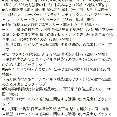
（51）／「私たちは春の中で」中島みゆき（23面・地域・東信）
■信州横談 春の歌の思い出 屋代高付属中（千曲市）3年 土屋瑛子さ
ん（15）／「スーパーカリフラジリスティックエクスピアリドーシ
ャス」ジュリー・アンドリュースら（23面・地域・東信）
■検証 新型コロナ時代 高3アスリート奪われた1年 野球・バレ
ー・・・最後の舞台で涙 旧来の部活見直す契機にも／NPBにプレー
披露・SNSで進学支援 救済の輪も広がった／県内も甲子園予選や総
体中止に 各競技で代替大会（28面・特集）
→新型コロナウイルス感染症に関連する話題のため見出しピックア
ップ
■県、ワクチン相談窓口 きょう開設 看護師が対応（28面・特集）
→長野県内の新型コロナウイルス感染症のワクチンに関連する話題
のため見出しピックアップ
■悩み ひとりで抱え込まないで 知事 窓口活用など呼び掛け（28面・
特集）
→長野県内の新型コロナウイルス感染症のワクチンに関連する話題
のため見出しピックアップ
■緊急事態解除方針4都県 感染横ばい 専門家「数値上厳しい」（28
面・特集）
→新型コロナウイルス感染症に関連する話題のため見出しピックア
ップ
■まん延防止措置 日医会長が要望 改正特措法で新設（28面・特集）
→新型コロナウイルス感染症に関連する話題のため見出しピックア