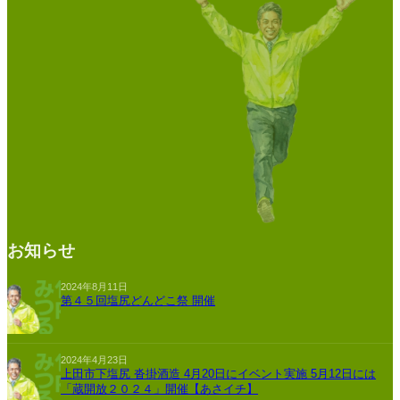
お知らせ
2024年8月11日
第４５回塩尻どんどこ祭 開催
2024年4月23日
上田市下塩尻 沓掛酒造 4月20日にイベント実施 5月12日には
「蔵開放２０２４」開催【あさイチ】