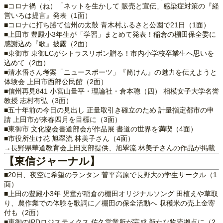
■コロナ禍（ね）「ネットを生かして 販売と宣伝」感染症対策の『経
営いろは提言』発表（1面）
■コロナに打ち勝て信州の太鼓 青木村ふるさと公園で21日（1面）
■上田市 豊殿小3年生が「学習」まとめて発表！稲倉の棚田保全委に
感謝込め『歌』披露（2面）
■東御市 東御LCがシトラスリボン贈る！市内小学校卒業生へ思いを
込めて（2面）
■清水悟さん考案「ニュースポーツ」『筒けん』の魅力を伝えようと
体験会 上田市西部公民館（2面）
■信州再見841 小宮山量平・理論社・倉本聰（四） 相模女子大学名誉
教授 志村有弘（3面）
■五十年前の今日の見出し 正量取引き確立のため 計量指定都市の申
請 上田市が来春四月を目標に（3面）
■東御市 文化協会書道部会が作品展 書道の世界を満喫（4面）
■市役所生け花 旭翠流 林美子さん（4面）
→長野県華道教育会上田支部提供、旭翠流 林美子さんの作品が掲載
【東信ジャーナル】
■20日、夜空に希望のランタン 菅平高原で長野大の学生サークル（1
面）
■上田の豊殿小3年 児童が稲倉の棚田オリジナルソング 田植えや草取
り、農作業での体験を歌詞に／棚田の保全活動へ 収穫米の売上金寄
付も（2面）
■東御のIPDロジスティクス 佐久営業所が完成 新たな物流拠点に（2