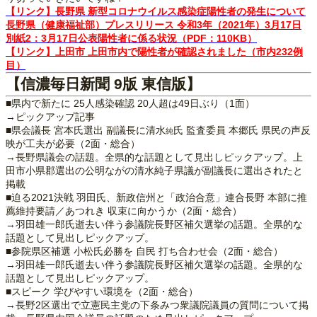
【リンク】長野県 新型コロナウイルス感染症陽性者の発生について
長野県（健康福祉部）プレスリリース 令和3年（2021年）3月17日
別紙2：3月17日公表陽性者に係る状況（PDF：110KB）
【リンク】上田市 上田市内で陽性者が確認されました（市内232例
目）
【信濃毎日新聞 9版 東信版】
■県内で新たに 25人感染確認 20人超は49日ぶり（1面）
→ピックアップ記事
■県会議長 宮本氏選出 副議長に清水
氏 監査委員 本郷氏 県民の声反
純
映が工夫が必要（2面・総合）
→長野県議会の話題。全県的な話題として見出しピックアップ。上
田市小県郡選出の公明ながの清水純子県議が副議長に選出されたと
掲載
■迫る2021決戦 羽田氏、新政信州と「政治合意」連合長野 本部に推
薦維持要請／あつれき 収束に向かうか（2面・総合）
→羽田雄一郎氏逝去い伴う参議院長野区補欠選挙の話題。全県的な
話題として見出しピックアップ。
■参院県区補選 小松氏必勝を 自民 打ち合わせ会（2面・総合）
→羽田雄一郎氏逝去い伴う参議院長野区補欠選挙の話題。全県的な
話題として見出しピックアップ。
■スピーク 学びやすい環境を（2面・総合）
→長野2区選出で立憲民主党の下条みつ衆議院議員の質問について掲