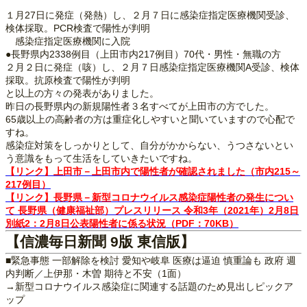
１月27日に発症（発熱）し、２月７日に感染症指定医療機関受診、
検体採取。PCR検査で陽性が判明
感染症指定医療機関に入院
●長野県内2338例目（上田市内217例目）70代・男性・無職の方
２月２日に発症（咳）し、２月７日感染症指定医療機関A受診、検体
採取。抗原検査で陽性が判明
と以上の方々の発表がありました。
昨日の長野県内の新規陽性者３名すべてが上田市の方でした。
65歳以上の高齢者の方は重症化しやすいと聞いていますので心配で
すね。
感染症対策をしっかりとして、自分がかからない、うつさないとい
う意識をもって生活をしていきたいですね。
【リンク】上田市－上田市内で陽性者が確認されました（市内215～
217例目）
【リンク】長野県－新型コロナウイルス感染症陽性者の発生につい
て 長野県（健康福祉部）プレスリリース 令和3年（2021年）2月8日
別紙2：2月8日公表陽性者に係る状況（PDF：70KB）
【信濃毎日新聞 9版 東信版】
■緊急事態 一部解除を検討 愛知や岐阜 医療は逼迫 慎重論も 政府 週
内判断／上伊那・木曽 期待と不安（1面）
→新型コロナウイルス感染症に関連する話題のため見出しピックア
ップ