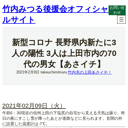
内
竹内みつる後援会オフィシャ
お問い合
容
わせ
を
ルサイト
ス
キ
ッ
プ
新型コロナ 長野県内新たに3
人の陽性 3人は上田市内の70
代の男女【あさイチ】
竹内充の上田あさイチ！
2021年2月9日
takeuchimitsuru
2021年02月09日（火）
午前6：30現在の信州上田の下塩尻の自宅から見える天気は曇り。昨
日の夜にすこし雪が降ったあとが道路などに見られます。玄関の外
に設置した温度計は‐7℃。