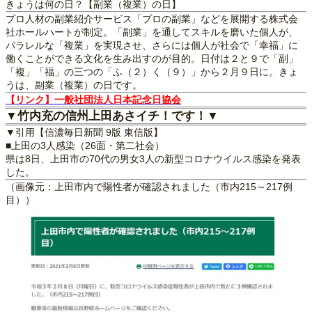
きょうは何の日？【副業（複業）の日】
プロ人材の副業紹介サービス「プロの副業」などを展開する株式会
社ホールハートが制定。「副業」を通してスキルを磨いた個人が、
パラレルな「複業」を実現させ、さらには個人が社会で「幸福」に
働くことができる文化を生み出すのが目的。日付は２と９で「副」
「複」「福」の三つの「ふ（２）く（９）」から２月９日に。きょ
うは、副業（複業）の日です。
【リンク】一般社団法人日本記念日協会
▼竹内充の信州上田あさイチ！です！▼
▼引用【信濃毎日新聞 9版 東信版】
■上田の3人感染（26面・第二社会）
県は8日、上田市の70代の男女3人の新型コロナウイルス感染を発表
した。
（画像元：上田市内で陽性者が確認されました（市内215～217例
目））