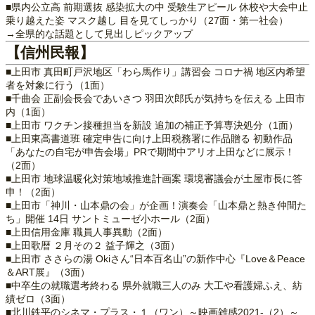
■県内公立高 前期選抜 感染拡大の中 受験生アピール 休校や大会中止
乗り越えた姿 マスク越し 目を見てしっかり（27面・第一社会）
→全県的な話題として見出しピックアップ
【信州民報】
■上田市 真田町戸沢地区「わら馬作り」講習会 コロナ禍 地区内希望
者を対象に行う（1面）
■千曲会 正副会長会であいさつ 羽田次郎氏が気持ちを伝える 上田市
内（1面）
■上田市 ワクチン接種担当を新設 追加の補正予算専決処分（1面）
■上田東高書道班 確定申告に向け上田税務署に作品贈る 初動作品
「あなたの自宅が申告会場」PRで期間中アリオ上田などに展示！
（2面）
■上田市 地球温暖化対策地域推進計画案 環境審議会が土屋市長に答
申！（2面）
■上田市「神川・山本鼎の会」が企画！演奏会「山本鼎と熱き仲間た
ち」開催 14日 サントミューゼ小ホール（2面）
■上田信用金庫 職員人事異動（2面）
■上田歌暦 ２月その２ 益子輝之（3面）
■上田市 ささらの湯 Okiさん“日本百名山”の新作中心『Love＆Peace
＆ART展』（3面）
■中卒生の就職選考終わる 県外就職三人のみ 大工や看護婦ふえ、紡
績ゼロ（3面）
■北川鉄平のシネマ・プラス・１（ワン）～映画雑感2021-（2）～