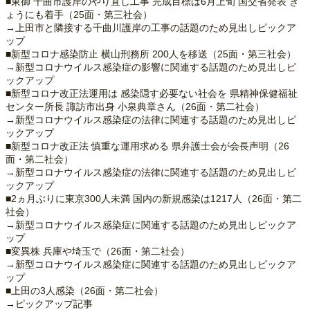
■東御 千曲市護岸のやり直し工事 完成目標は6月上旬 国交省発表 き
ょうにも着手（25面・第三社会）
→上田市と隣接する千曲川護岸の工事の話題のため見出しピックア
ップ
■新型コロナ感染防止 横山刑務所 200人を移送（25面・第三社会）
→新型コロナウイルス感染症の影響に関連する話題のため見出しピ
ックアップ
■新型コロナ改正法運用は 感染隠す必要ない社会を 県精神保健福祉
センター所長 諏訪市出身 小泉典章さん（26面・第二社会）
→新型コロナウイルス感染症の法律に関連する話題のため見出しピ
ックアップ
■新型コロナ改正法 慎重な運用求める 県弁護士会が会長声明（26
面・第二社会）
→新型コロナウイルス感染症の法律に関連する話題のため見出しピ
ックアップ
■2ヵ月ぶりに東京300人未満 国内の新規感染は1217人（26面・第二
社会）
→新型コロナウイルス感染症に関連する話題のため見出しピックア
ップ
■変異株 兵庫や埼玉で（26面・第二社会）
→新型コロナウイルス感染症に関連する話題のため見出しピックア
ップ
■上田の3人感染（26面・第二社会）
→ピックアップ記事