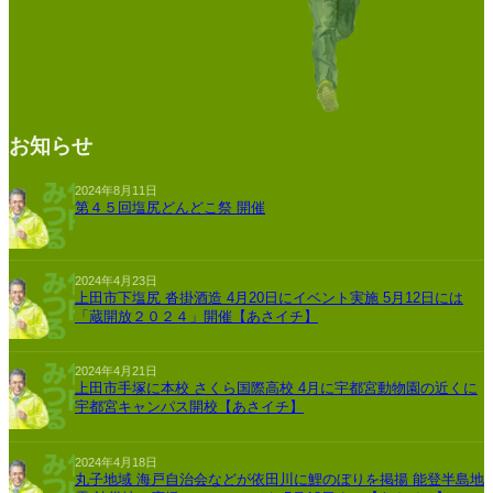
お知らせ
2024年8月11日
第４５回塩尻どんどこ祭 開催
2024年4月23日
上田市下塩尻 沓掛酒造 4月20日にイベント実施 5月12日には
「蔵開放２０２４」開催【あさイチ】
2024年4月21日
上田市手塚に本校 さくら国際高校 4月に宇都宮動物園の近くに
宇都宮キャンパス開校【あさイチ】
2024年4月18日
丸子地域 海戸自治会などが依田川に鯉のぼりを掲揚 能登半島地