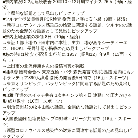
■県内業況DI 2期連続改善 20年10～12月期マイナス 26.5（9面・経
済）
→全県的な話題として見出しピックアップ
■ツルヤ全従業員毎月PCR検査 従業員と客に安心感（9面・経済）
→新型コロナウイルス感染症の検査に関連する話題。ツルヤのの話
題のため全県的な話題として見出しピックアップ
■県内上場企業の株価 8日（10面・経済）
→東証１部上場の上田市内に本社、主力工場があるシーティーエ
ス、HIOKI、長野計器が掲載のため見出しピックアップ
■あの時の1枚 父が応沼 出征前に 1937（昭和12）年9月（13面・く
らし）
→上田市の北沢伴康さんの投稿写真が掲載
■組織委 臨時会合へ 東京五輪・パラ 森氏発言で対応協議 週内にも／
ボランティア390人辞退 森氏の発言後5日間で（16面・スポーツ）
→東京オリンピック、パラリンピックに関連する話題のため見出し
ピックアップ
■山雅 守備のスイッチ共有 3次キャンプ第４日 連動して圧力かける
形 繰り返す（16面・スポーツ）
→明治安田J2の松本山雅の話題。全県的な話題として見出しピック
アップ
■入国後隔離 短縮要望へ プロ野球・Jリーグ共同で（16面・スポー
ツ）
→新型コロナウイルス感染症の対策に関連する話題のため見出しピ
ックアップ