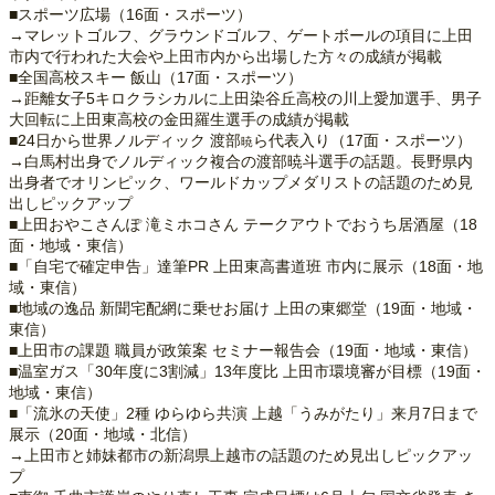
■スポーツ広場（16面・スポーツ）
→マレットゴルフ、グラウンドゴルフ、ゲートボールの項目に上田
市内で行われた大会や上田市内から出場した方々の成績が掲載
■全国高校スキー 飯山（17面・スポーツ）
→距離女子5キロクラシカルに上田染谷丘高校の川上愛加選手、男子
大回転に上田東高校の金田羅生選手の成績が掲載
■24日から世界ノルディック 渡部
ら代表入り（17面・スポーツ）
暁
→白馬村出身でノルディック複合の渡部暁斗選手の話題。長野県内
出身者でオリンピック、ワールドカップメダリストの話題のため見
出しピックアップ
■上田おやこさんぽ 滝ミホコさん テークアウトでおうち居酒屋（18
面・地域・東信）
■「自宅で確定申告」達筆PR 上田東高書道班 市内に展示（18面・地
域・東信）
■地域の逸品 新聞宅配網に乗せお届け 上田の東郷堂（19面・地域・
東信）
■上田市の課題 職員が政策案 セミナー報告会（19面・地域・東信）
■温室ガス「30年度に3割減」13年度比 上田市環境審が目標（19面・
地域・東信）
■「流氷の天使」2種 ゆらゆら共演 上越「うみがたり」来月7日まで
展示（20面・地域・北信）
→上田市と姉妹都市の新潟県上越市の話題のため見出しピックアッ
プ