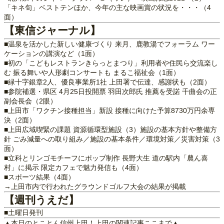
「キネ旬」ベストテンほか、今年の主な映画賞の状況を・・・（4
面）
【東信ジャーナル】
■温泉を活かした新しい健康づくり 来月、鹿教湯でフォーラム ワー
ケーションの講演など（1面）
■初の「こどもレストランきらっとまつり」利用者や住民ら交流楽し
む 振る舞いや人形劇コンサートも まるこ福祉会（1面）
■緑十字銀章2人、優良事業所1社 上田署で伝達、感謝状も（2面）
■参院補選・県区 4月25日投開票 羽田次郎氏 推薦を受諾 千曲会の正
副会長会（2眼）
■上田市「ワクチン接種担当」新設 接種に向けた予算8730万円余専
決（2面）
■上田広域喫緊の課題 資源循環型施設（3）施設の基本方針や整備方
針 ごみ減量への取り組み／施設の基本条件／環境対策／災害対策（3
面）
■立科とリンゴモチーフにポップ制作 長野大生 道の駅内「農ん喜
村」に掲示 限定カフェで魅力発信も（4面）
■スポーツ結果（4面）
→上田市内で行われたグラウンドゴルフ大会の結果が掲載
【週刊うえだ】
■土曜日発刊
▲本日のとことん信州上田！上田の関連記事ここまで▲