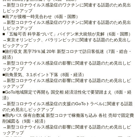
→新型コロナウイルス感染症のワクチンに関連する話題のため見出
しピックアップ
■南アが接種一時見合わせ（6面・国際）
→新型コロナウイルス感染症のワクチンに関連する話題のため見出
しピックアップ
■「五輪可否 科学基づいて」バイデン米大統領が見解（6面・国際）
→東京オリンピック、パラリンピックに関連する話題のため見出し
ピックアップ
■旅行収支 黒字79％減 20年 新型コロナで訪日客低迷（7面・総合・
経済）
→新型コロナウイルス感染症の影響に関連する話題のため見出しピ
ックアップ
■街角景気、3.1ポイント下落（8面・経済）
→新型コロナウイルス感染症の影響に関連する話題のため見出しピ
ックアップ
■GoTo地域限定で再開も 国交相 経済活性化で要望踏まえ（8面・経
済）
→新型コロナウイルス感染症の支援のGoToトラベルに関連する話題
のため見出しピックアップ
■県内バス 保有台数減 新型コロナで稼働落ち込み 各社 売却で固定費
削減図る（9面・経済）
→新型コロナウイルス感染症の影響に関連する話題のため見出しピ
ックアップ