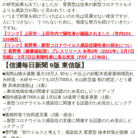
の研究結果も出ていましたが、変異型は従来の新型コロナウイルス
よりも感染力が高いと言われています。
いつまで対策を続けていけばよいのか先は見通せない状況ですが、
人にうつさない、うつらないために、地道な努力を続けていきたい
ですね。
【リンク】上田市－上田市内で陽性者が確認されました（市内334、
335例目）
【リンク】長野県－新型コロナウイルス感染症陽性者の発生につい
て 長野県（健康福祉部）プレスリリース 令和3年（2021年）5月7日
別紙2：5月7日公表陽性者に係る状況（PDF：174KB）
【信濃毎日新聞 9版 東信版】
■浅間山噴火避難 最大19万人 30センチ以上の好配木造家屋倒壊恐れ
火砕流・火砕サージでも10万7000人 火山防災協 初の想定／どう避
難 具体的道筋は（1面）
→東信地域全域が関連する話題のため見出しピックアップ
■国内感染者7000人超 1月以来 14道県で最多更新（1面）
→新型コロナウイルス感染症に関連する話題のため見出しピックア
ップ
■孤独対策で自民提言案（2面・総合）
→新型コロナウイルス感染症の支援に関連する話題のため見出しピ
ックアップ
■専門家「別ウイルスと考えて」感染拡大 変異型 抜本対策が急務（2
面・総合）