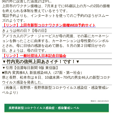
関の外に設置した温度計は9℃。
上田市のワクチン接種は、7月末までに65歳以上の方への2回の接種
を終えられる体制を整えているそうです。
電話予約よりも、インターネットを使ってのご予約のほうがスムー
ズのようです。
【リンク】上田市新型コロナワクチン接種WEB予約サイト
きょうは何の日？【母の日】
アメリカ人のアンナ・ジャービスが母の死後、その墓にカーネーシ
ョンを飾ったことに由来する。カーネーションは母性愛のシンボル
とされ、母に日頃の感謝を込めて贈る。５月の第２日曜日がその
日。きょうは、母の日です。
【リンク】一般社団法人日本記念日協会
▼竹内充の信州上田あさイチ！です！▼
▼引用【信濃毎日新聞 9版 東信版】
■県内 変異株6人 新規感染46人（27面・第一社会）
県と長野、松本市は８日、10歳未満～70代の男女46人の新型コロナ
ウイルス感染を発表した。
（画像元：長野県－長野県新型コロナウイルス感染症・感染警戒レ
ベルより）