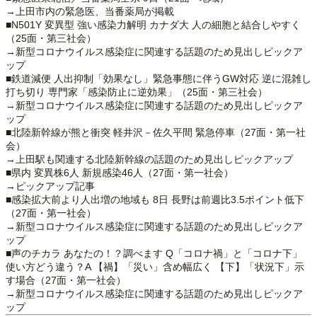
→上田市内の緊急医、当番薬局が掲載
■N501Y 変異型 強い感染力解明 カナダ大 人の細胞と結合しやすく
（25面・第三社会）
→新型コロナウイルス感染症に関連する話題のため見出しピックア
ップ
■鉄道減便 人出抑制「効果なし」緊急事態に伴うGW対応 逆に混雑し
打ち切り 専門家「感染防止に逆効果」（25面・第三社会）
→新型コロナウイルス感染症に関連する話題のため見出しピックア
ップ
■北陸新幹線が熊と衝突 軽井沢－佐久平間 緊急停車（27面・第一社
会）
→上田駅も関連する北陸新幹線の話題のため見出しピックアップ
■県内 変異株6人 新規感染46人（27面・第一社会）
→ピックアップ記事
■感染拡大前より人出増の地域も 8日 長野は前週比3.5ポイント低下
（27面・第一社会）
→新型コロナウイルス感染症に関連する話題のため見出しピックア
ップ
■声のチカラ あなたの！？調べます Q「コロナ禍」と「コロナ下」
使い方どう違う？A 【禍】「災い」含め幅広く 【下】「状況下」示
す場合（27面・第一社会）
→新型コロナウイルス感染症に関連する話題のため見出しピックア
ップ