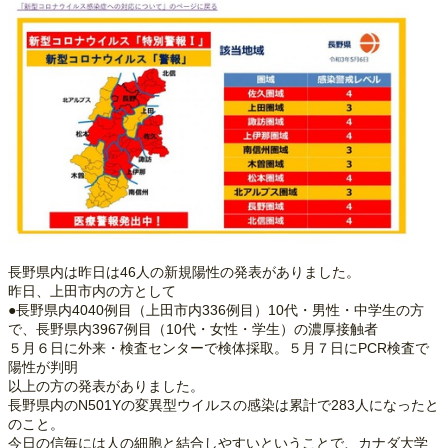
長野県内は昨日は46人の新規陽性の発表がありました。
昨日、上田市内の方として
●長野県内4040例目（上田市内336例目）10代・男性・中学生の方
で、長野県内3967例目（10代・女性・学生）の濃厚接触者
５月６日に外来・検査センターで検体採取。５月７日にPCR検査で
陽性が判明
以上の方の発表がありました。
長野県内のN501Yの変異型ウイルスの感染は累計で283人になったと
のこと。
今日の信毎には人の細胞と結合しやすいということで、カナダ大学