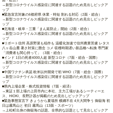
→新型コロナウイルス感染症に関連する話題のため見出しピックア
ップ
■緊急宣言対象の6都府県 休業・時短 割れる対応（2面・総合）
→新型コロナウイルス感染症に関連する話題のため見出しピックア
ップ
■北海道・岐阜・三重「まん延防止」開始（2面・総合）
→新型コロナウイルス感染症に関連する話題のため見出しピックア
ップ
■リポート信州 高原野菜も稲作も 温暖化加速で信州農業苦慮 レタス
八ヶ岳山麓 暑さ対策に懸念 コメ 収穫時期遅い新品種へ転換 専門家
「消費者も関心持って」（3面・総合）
■インド 1日の死者4000人超 新型コロナ（7面・総合・国際）
→新型コロナウイルス感染症に関連する話題のため見出しピックア
ップ
■中国ワクチン承認 欧米以外開発で初 WHO（7面・総合・国際）
→新型コロナウイルス感染症に関連する話題のため見出しピックア
ップ
■県内上場企業・株式投資情報（7面・経済）
→東証１部上場の上田市内に本社、主力工場があるシーティーエ
ス、HIOKI、長野計器が掲載のため見出しピックアップ
■緊急事態宣言下 きょうから夏場所 横綱不在 4大大関争う 御嶽海 初
日は霧馬山と 初日 霧馬山（13面・スポーツ）
→上松町出身の御嶽海の話題。全県的な話題として見出しピックア