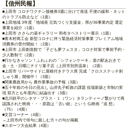
【信州民報】
■上田市 コロナワクチン接種券3週に分けて発送 不便の緩和・ネット
のトラブル防止など（1面）
■上田地域 3年度「地域発 元気づくり支援金」県が36事業内定 選定
事業を紹介（1面）
■上田市 ささらの湯ギャラリー 和布タペストリー展示（1面）
■青木村商工会 新型コロナに伴う緊急経済対策事業 プレミアム地域
消費券の受付開始！（2面）
■上田市 上田創造館で「子ども夢フェスタ」コロナ対策で事前予約・
少人数制で（2面）
■行かなきゃソン！ふわふわの「シフォンケーキ」道の駅あおきで
金・土・日曜にチドリ菓子店（上田市別所温泉）（2面）
■上田市 リバーサイドに屋根付きテラス席 完成「クロスステッチ刺
しゅう展」開催中！（3面）
■関東農政局から 農作業事故の予報（3面）
■五十年前の今日の見出し 山岸丸子町政の課題 役場新築と市制の実
現 双方とも年度内に結論出す（3面）
■北川鉄平のシネマ・プラス・１（ワン）タランティーノ繋がりで再
認識された映画・・・原題は「古い銃」という 仏映画『追 想』
（75）（4面）
■文芸コーナー（4面）
→上田市内で俳句に親しむ方々の句が掲載
■スポーツ大会結果（4面）