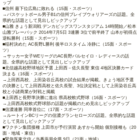
ップ
■信州 最下位広島に敗れる（15面・スポーツ）
→バスケットボール男子B1の信州ブレイブウォリアーズの話題。全
県的な話題として見出しピックアップ
■山雅 きょう新潟戦 デンカビッグスワンスタジアム 14時開始／松本
山雅プレーバック 2014年7月5日 3連勝 3位で前半終了 山本が初得点
逆転勝利（15面・スポーツ）
■稲村決めた AC長野L勝利 後半ロスタイム 冷静に（15面・スポー
ツ）
→サッカー女子WEリーグのAC長野パルセイロ・レディースの話
題。全県的な話題として見出しピックアップ
■北信越高校野球地区予選 上田西－佐久長聖 東信 4地区決勝カード
決まる（16面・スポーツ）
→上田西高校、上田染谷丘高校の試合結果が掲載。きょう地区予選
の決勝として上田西高校と佐久長聖、3位決定戦として上田染谷丘高
校と小諸商業が対戦と掲載
■上田西と長野準決勝に進出 県高校軟式野球（16面・スポーツ）
→上田西高校軟式野球部の話題が掲載のため見出しピックアップ
■信濃連勝 同率首位に（17面・スポーツ）
→ルートインBCリーグの信濃グランセローズの話題。全県的な話題
として見出しピックアップ
■ワクチン集団接種 上田市が予行演習 あすから開始 個別接種も（20
面・地域・東信）
■緊急医東北信／当番薬局全県 9日（21面・地域）