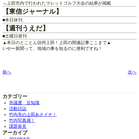
→上田市内で行われたマレットゴルフ大会の結果が掲載
【東信ジャーナル】
■本日休刊
【週刊うえだ】
■土曜日発刊
▲本日のとことん信州上田！上田の関連記事ここまで▲
いやー新聞って、地域の事を知るのに便利ですね！
前へ
次へ
カテゴリー
市議選 豆知識
活動日誌
竹内充の上田あさイチ！
竹内写真感！
課題発見
アーカイブ
2024年8月