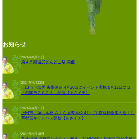
お知らせ
2024年8月11日
第４５回塩尻どんどこ祭 開催
2024年4月23日
上田市下塩尻 沓掛酒造 4月20日にイベント実施 5月12日には
「蔵開放２０２４」開催【あさイチ】
2024年4月21日
上田市手塚に本校 さくら国際高校 4月に宇都宮動物園の近くに
宇都宮キャンパス開校【あさイチ】
2024年4月18日
丸子地域 海戸自治会などが依田川に鯉のぼりを掲揚 能登半島地