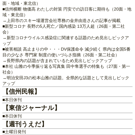
面・地域・東北信）
■信州横断 物価高 わたしの対策 円安での訪日客に期待も（20面・地
域・東北信）
→上田市のスキー場運営会社専務の金井由造さんの記事が掲載
■新型コロナ 長野の5人死亡／国内感染 13万人超（26面・第二社
会）
→新型コロナウイルス感染症に関連する話題のため見出しピックア
ップ
■被害相談 高止まりの中・・・DV保護命令 減少続く 県内は全国5番
目の少なさ 専門家 制度の使いづらさ指摘（26面・第二社会）
→長野県内の話題が含まれているため見出しピックアップ
■本社 山雅の今季振り返る写真集 田中隼選手の特集も（27面・第一
社会）
→明治安田J3の松本山雅の話題。全県的な話題として見出しピック
アップ
【信州民報】
■本日休刊
【東信ジャーナル】
■本日休刊
【週刊うえだ】
■土曜日発刊