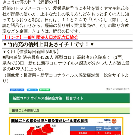
きょうは何の日？【鰹節の日】
鰹節のトップメーカーで、愛媛県伊予市に本社を置くヤマキ株式会
社が鰹節の使い方、上手なだしの取り方などをもっと多くの人に知
ってもらおうと制定。日付は、１１と２４で「いいふし（節）」と
読む語呂合わせから。鰹節の切り削り実演販売や、だしの取り方教
室などを企画。きょうは、鰹節の日です。
【リンク】一般社団法人日本記念日協会
▼竹内充の信州上田あさイチ！です！▼
▼引用【信濃毎日新聞 第9版】
■県内感染 過去最多4328人 新型コロナ 高齢者の入院多く（1面）
県内で23日、新たに新型コロナウイルス感染が分かった人が過去最
多の4328人に上った。
（画像元：長野県－新型コロナウイルス感染症対策 総合サイトよ
り）