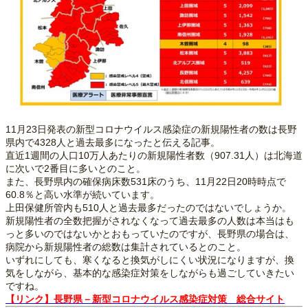
11月23日発表の新型コロナウイルス感染症の新規陽性者の数は長野
県内で4328人と過去最多になったと伝える記事。
直近1週間の人口10万人あたりの新規陽性者数（907.31人）は北海道
に次いで2番目に多いとのこと。
また、長野県内の確保病床数531床のうち、11月22日20時時点で
60.8％と高い水準が続いています。
上田保健所管内も510人と過去最多だったのではないでしょうか。
新規陽性者の全数把握がされなくなって過去最多の人数は本当はも
っと多いのではないかとおもっていたのですが、長野県の場合は、
病院から新規陽性者の総数は集計されているとのこと。
いずれにしても、寒くなると換気がしにくい状況になりますが、換
気をしながら、基本的な感染症対策をしながらも過ごしていきたい
ですね。
【リンク】長野県－新型コロナウイルス感染症対策 総合サイト