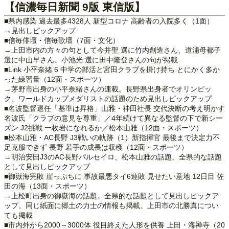
【信濃毎日新聞 9版 東信版】
■県内感染 過去最多4328人 新型コロナ 高齢者の入院多く（1面）
→見出しピックアップ
■信毎俳壇・信毎歌壇（7面・文化）
→上田市内の方々の句として今井聖 選に竹内創造さん、道浦母都子
選に中山早さん、小池光 選に田中隆登さんの句が掲載
■Link 小平奈緒 6 中学の部活と宮田クラブを掛け持ち とにかく多か
った練習量（12面・スポーツ）
→茅野市出身の小平奈緒さんの連載。長野県出身者でオリンピッ
ク、ワールドカップメダリストの話題のため見出しピックアップ
■名波監督退任「基準は昇格」山雅・神田社長 交代決断の考え明かす
名波氏「クラブの意見を尊重」／4年続けて異なる監督の下で新シー
ズン J2挑戦 一枚岩になれるか／松本山雅（12面・スポーツ）
■松本山雅・AC長野 J3戦いの軌跡（1）新指揮官 最後まで決定力不
足克服できず 長野 若手の成長は収穫（12面・スポーツ）
→明治安田J3のAC長野パルセイロ、松本山雅の話題。全県的な話題
として見出しピックアップ
■御嶽海完敗 崖っぷちに 事故最悪タイ6連敗 見せたい意地 12日目 佐
田の海（13面・スポーツ）
→上松町出身の御嶽海の話題。全県的な話題として見出しピックア
ップ。同じ紙面に郷土の力士の情報も掲載。上田市の北勝真につい
ても掲載
■市内外から2000～3000体 役目終えた人形を供養 上田・海禅寺（20