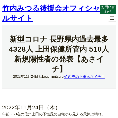
内
竹内みつる後援会オフィシャ
お問い合
容
わせ
を
ルサイト
ス
キ
ッ
プ
新型コロナ 長野県内過去最多
4328人 上田保健所管内 510人
新規陽性者の発表【あさイ
チ】
竹内充の上田あさイチ！
2022年11月24日
takeuchimitsuru
2022年11月24日（木）
午前5:50在の信州上田の下塩尻の自宅から見える天気は晴れ。