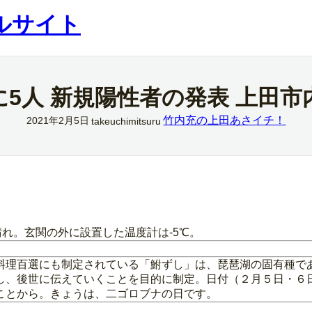
ルサイト
に5人 新規陽性者の発表 上田
竹内充の上田あさイチ！
2021年2月5日
takeuchimitsuru
れ。玄関の外に設置した温度計は‐5℃。
料理百選にも制定されている「鮒ずし」は、琵琶湖の固有種で
し、後世に伝えていくことを目的に制定。日付（２月５日・６
ことから。きょうは、二ゴロブナの日です。