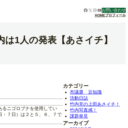
Facebook
X
Instagram
YouTube
お問い合わせ
プロフィール
HOME
市内は1人の発表【あさイチ】
カテゴリー
市議選 豆知識
活動日誌
竹内充の上田あさイチ！
あるニゴロブナを使用してい
竹内写真感！
日・７日）は２と５、６、７で
課題発見
アーカイブ