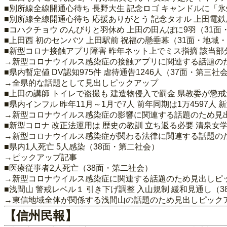
■別所線全線開通心待ち 長野大生 記念ロゴ キャンドルに「
■別所線全線開通心待ち 応援ありがとう 記念タオル 上田電
■コハクチョウ のんびりと羽休め 上田の田んぼに9羽（31面
■上田西 初のセンバツ 上田駅前 祝福の懸垂幕（31面・地域
■新型コロナ接触アプリ障害 昨年ネット上でミス指摘 該当部
→新型コロナウイルス感染症の接触アプリに関連する話題の
■県内暫定値 DV認知975件 虐待通告1246人（37面・第三社
→全県的な話題として見出しピックアップ
■上田の講師 トイレで盗撮も 建造物侵入で罰金 県教委が懲戒
■県内インフル 昨年11月～1月で7人 前年同期は1万4597
→新型コロナウイルス感染症の影響に関連する話題のため見
■新型コロナ 改正法運用は 歴史の教訓 立ち返る必要 清泉女
→新型コロナウイルス感染症が関わる法律に関連する話題の
■県内1人死亡 5人感染（38面・第二社会）
→ピックアップ記事
■医療従事者2人死亡（38面・第二社会）
→新型コロナウイルス感染症に関連する話題のため見出しピ
■浅間山 警戒レベル１ 引き下げ調整 入山規制 緩和見通し（
→東信地域全体が関係する浅間山の話題のため見出しピック
【信州民報】