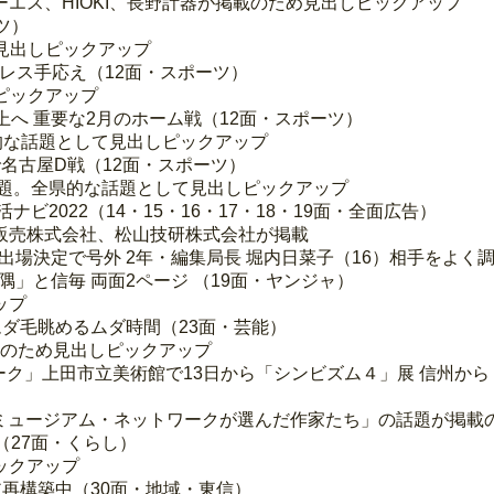
エス、HIOKI、長野計器が掲載のため見出しピックアップ
ツ）
見出しピックアップ
プレス手応え（12面・スポーツ）
ピックアップ
上へ 重要な2月のホーム戦（12面・スポーツ）
的な話題として見出しピックアップ
野で名古屋D戦（12面・スポーツ）
話題。全県的な話題として見出しピックアップ
ナビ2022（14・15・16・17・18・19面・全面広告）
販売株式会社、松山技研株式会社が掲載
出場決定で号外 2年・編集局長 堀内日菜子（16）相手をよく
」と信毎 両面2ページ （19面・ヤンジャ）
ップ
ムダ毛眺めるムダ時間（23面・芸能）
事のため見出しピックアップ
ーク」上田市立美術館で13日から「シンビズム４」展 信州から
州ミュージアム・ネットワークが選んだ作家たち」の話題が掲載
（27面・くらし）
ックアップ
ア再構築中（30面・地域・東信）