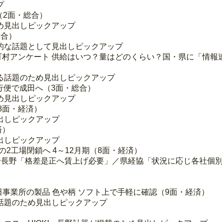
プ
（2面・総合）
め見出しピックアップ
総合）
的な話題として見出しピックアップ
7市町村アンケート 供給はいつ？量はどのくらい？国・県に「情
る話題のため見出しピックアップ
直行便で成田へ（3面・総合）
め見出しピックアップ
（8面・経済）
出しピックアップ
済）
出しピックアップ
の2工場閉鎖へ 4～12月期（8面・経済）
 連合長野「格差是正へ賃上げ必要」／県経協「状況に応じ各社個
田事業所の製品 色や柄 ソフト上で手軽に確認（9面・経済）
話題のため見出しピックアップ