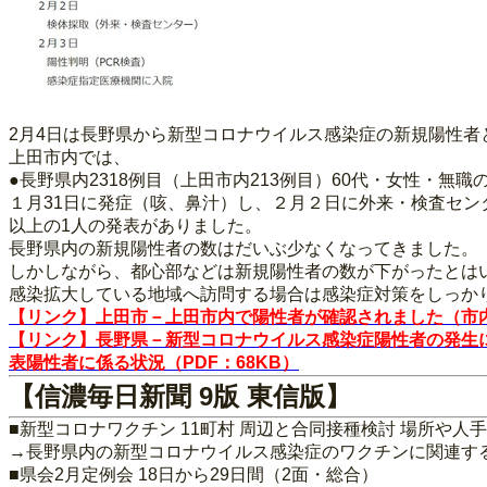
2月4日は長野県から新型コロナウイルス感染症の新規陽性者
上田市内では、
●長野県内2318例目（上田市内213例目）60代・女性・無
１月31日に発症（咳、鼻汁）し、２月２日に外来・検査セン
以上の1人の発表がありました。
長野県内の新規陽性者の数はだいぶ少なくなってきました。
しかしながら、都心部などは新規陽性者の数が下がったとは
感染拡大している地域へ訪問する場合は感染症対策をしっか
【リンク】上田市－上田市内で陽性者が確認されました（市内
【リンク】長野県－新型コロナウイルス感染症陽性者の発生につい
表陽性者に係る状況（PDF：68KB）
【信濃毎日新聞 9版 東信版】
■新型コロナワクチン 11町村 周辺と合同接種検討 場所や人
→長野県内の新型コロナウイルス感染症のワクチンに関連す
■県会2月定例会 18日から29日間（2面・総合）