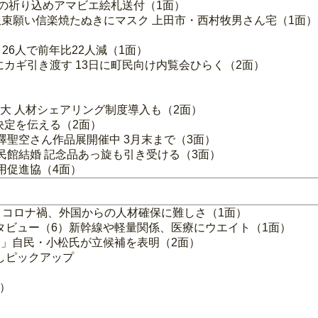
”の祈り込めアマビエ絵札送付（1面）
束願い信楽焼たぬきにマスク 上田市・西村牧男さん宅（1面）
26人で前年比22人減（1面）
カギ引き渡す 13日に町民向け内覧会ひらく（2面）
拡大 人材シェアリング制度導入も（2面）
決定を伝える（2面）
澤聖空さん作品展開催中 3月末まで（3面）
民館結婚 記念品あっ旋も引き受ける（3面）
用促進協（4面）
 コロナ禍、外国からの人材確保に難しさ（1面）
ンタビュー（6）新幹線や軽量関係、医療にウエイト（1面）
う」自民・小松氏が立候補を表明（2面）
しピックアップ
）