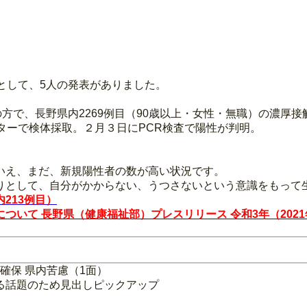
として、5人の発表がありました。
職の方で、長野県内2269例目（90歳以上・女性・無職）の濃厚接
ターで検体採取。２月３日にPCR検査で陽性が判明。
いえ、まだ、新規陽性者の数が高い状況です。
りとして、自分がかからない、うつさないという意識をもって
213例目）
て 長野県（健康福祉部）プレスリリース 令和3年（2021年
手確保 県内苦慮（1面）
る話題のため見出しピックアップ