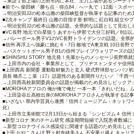
→東証１部上場の上田市内に本社、主力工場があるシーティー
■前でへ 柴田峡「勝ち点・得点84」へ一丸で（12面・スポー
→明治安田J2の松本山雅の柴田峡監督が執筆する記事のため
■2次キャンプ 最終日 山雅の目指す形 鮮明に 紅白戦 組立や
→明治安田J2の松本山雅の話題。全県的な話題として見出し
■VC長野 地元で白星狙う あすから伊那で大分三好戦／8位以
→バレーボール男子V1のVC長野トライデンツの話題。全県
■信州 再浮上へ強豪に挑む 6・7日 敵地でA東京戦 10日長
→バスケットボール男子B1の信州ブレイブウォリアーズの
■SHINSHU STORY 地元発！先輩からのメッセージ長野県就活
→上田市内の会社・事業所として、ブリヂストンタイヤ信州
■上田西高 新聞委 運動取材魅力と玄人 硬式野球部センバツ初
員長 橋爪ここ菜（17）話題性のある新聞作りたい／「千西一隅
→上田西高校新聞委員会の話題が掲載のため見出しピックア
■MOROHAアフロの 俺が俺で俺だ 一本一本「きれいだね」
→上田染谷丘高校出身のMOROHAアフロさんが執筆する記
■いざない 県内学芸員ら連携「信州ミュージアム・ネットワ
化）
→上田市立美術館で2月13日から始まる「シンビズム４ 信
■新型コロナ 米のチーム研究 感染期間短縮で入院患者数減に
→新型コロナウイルス感染症に関連する話題のため見出しピ
■上田 おやこさんぽ 野々村奈緒美さん 不安乗り越え キャリ