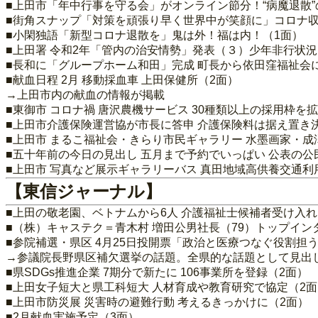
■上田市「年中行事を守る会」がオンライン節分！“病魔退散
■街角スナップ「対策を頑張り早く世界中が笑顔に」コロナ収
■小閑独語「新型コロナ退散を」鬼は外！福は内！（1面）
■上田署 令和2年「管内の治安情勢」発表（３）少年非行状況 
■長和に「グループホーム和田」完成 町長から依田窪福祉会に
■献血日程 2月 移動採血車 上田保健所（2面）
→上田市内の献血の情報が掲載
■東御市 コロナ禍 唐沢農機サービス 30種類以上の採用枠を
■上田市介護保険運営協が市長に答申 介護保険料は据え置き
■上田市 まるこ福祉会・きらり市民ギャラリー 水墨画家・成
■五十年前の今日の見出し 五月まで予約でいっぱい 公表の公
■上田市 写真など展示ギャラリーバス 真田地域高供養交通利
【東信ジャーナル】
■上田の敬老園、ベトナムから6人 介護福祉士候補者受け入れ
■（株）キャステク＝青木村 増田公男社長（79）トップイ
■参院補選・県区 4月25日投開票「政治と医療つなぐ役割担
→参議院長野県区補欠選挙の話題。全県的な話題として見出
■県SDGs推進企業 7期分で新たに 106事業所を登録（2面）
■上田女子短大と県工科短大 人材育成や教育研究で協定（2面
■上田市防災展 災害時の避難行動 考えるきっかけに（2面）
■2月献血実施予定（3面）