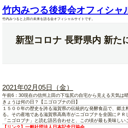
内
竹内みつる後援会オフィシャ
容
を
竹内みつると上田の未来を語る会オフィシャルサイトです。
ス
キ
ッ
新型コロナ 長野県内 新た
プ
2021年02月05日（金）
午前6：30現在の信州上田の下塩尻の自宅から見える天気は晴
きょうは何の日？【ニゴロブナの日】
１５００年の歴史を誇る滋賀県の伝統的な発酵食品で、郷土
る。その産地である滋賀県高島市がニゴロブナを全国にＰＲ
「ニゴロブナ」と読む語呂合わせと、この頃が最も美味しい
【リンク】一般社団法人日本記念日協会