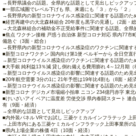
→長野県議会の話題。全県的な話題として見出しピックアッ
■一部広域圏でレベル下げも 県、来週にも「３」から「２」
→長野県内の新型コロナウイルス感染症に関連する話題のた
■経営再建中の大北森林組合 20年度も黒字の見通し（2面・
→大北森林組合の補助金不正受給事件に関連する話題。全県
■焦点 ワクチン接種 戸惑う自治体 新型コロナ対応 県内7
備急ぐ（3面・総合）
→長野県内の新型コロナウイルス感染症のワクチンに関連す
■新型コロナワクチン 国内向け第1便 ベルギーから 全日空
→新型コロナウイルス感染症のワクチンに関連する話題のた
■大手銀 純利益13％減 貸し倒れ備える費用膨れ 4～12月期
→新型コロナウイルス感染症の影響に関連する話題のため見
■20年航空需要 3分の1に 21年予想は19年比4割も（8面・経
→新型コロナウイルス感染症の影響に関連する話題のため見
■新型コロナ デジカメ市場縮小拍車 ニコン 234億円赤字 東北
■けいざいアイ ベアに温度差 労使交渉 県内春闘スタート
有（9面・経済）
→全県的な話題として見出しピックアップ
■内外装パネル VRでお試し 三菱ケミカルインフラテック 上
→上田市内にある三菱ケミカルインフラテック上田事業所の
■県内上場企業の株価 4日（10面・経済）