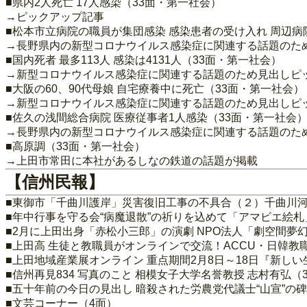
■県内2人死亡 17人感染（33面・第一社会）
→ピックアップ記事
■松本市立病院の職員が集団感染 感染患者の受け入れ 周辺病
→長野県内の新型コロナウイルス感染症に関連する話題のた
■国内死者 最多113人 感染は4131人（33面・第一社会）
→新型コロナウイルス感染症に関連する話題のため見出しピ
■大阪の60、90代母娘 自宅療養中に死亡（33面・第一社会）
→新型コロナウイルス感染症に関連する話題のため見出しピ
■佐久の浅間総合病院 医療従事者1人感染（33面・第一社会
→長野県内の新型コロナウイルス感染症に関連する話題のた
■高原調（33面・第一社会）
→上田市常田に本社があるしなの鉄道の話題が掲載
【信州民報】
■東御市「千曲川護岸」災害復旧工事の不具合（２）千曲川河
■年中行事を守る会“病魔退散”の祈りを込めて「アマビエ絵札
■2月に上田出身「赤松小三郎」の演劇 NPO法人「劇空間夢
■上田高 生徒と教職員がオンラインで交流！ACCU・日韓教
■上田地域産業展オンライン 重点期間2月8日～18日『新し
■信州再見834 写真のこと 相模女子大学名誉教授 志村有弘（
■五十年前の今日の見出し 暗殺された労農党代議士“山宣”の碑
■文芸コーナー（4面）