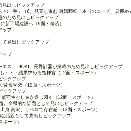
め見出しピックアップ
残りの一手」（6）見直し進む 冠婚葬祭「本当のニーズ」見極め
題のため見出しピックアップ
田に新工場建設へ（9面・経済）
アップ
して見出しピックアップ
アップ
エス、HIOKI、長野計器が掲載のため見出しピックアップ
躍も・・・結果求める指揮官（12面・スポーツ）
ピックアップ
K 背番号35（12面・スポーツ）
ピックアップ
5位 堅守生かし巻き返し図る（12面・スポーツ）
話題。全県的な話題として見出しピックアップ
県出身 高沢、リベロで存在感（12面・スポーツ）
的な話題として見出しピックアップ
・スポーツ）