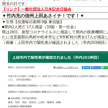
用丑の日です。
【リンク】一般社団法人日本記念日協会
▼竹内充の信州上田あさイチ！です！▼
▼引用【信濃毎日新聞 9版 東信版】
■県内2人死亡 17人感染（33面・第一社会）
県は28日、新型コロナウイルスに感染して県内の医療機関に
たに北安曇郡白馬村や松本市など8市町村の男女17人が感染
（画像：上田市内で陽性者が確認されました（市内203例目