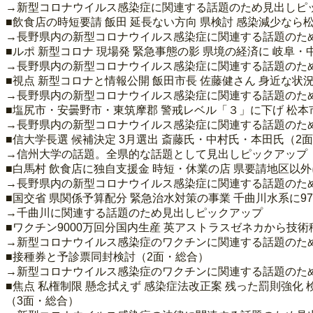
→新型コロナウイルス感染症に関連する話題のため見出しピ
■飲食店の時短要請 飯田 延長ない方向 県検討 感染減少なら
→長野県内の新型コロナウイルス感染症に関連する話題のた
■ルポ 新型コロナ 現場発 緊急事態の影 県境の経済に 岐阜
→長野県内の新型コロナウイルス感染症に関連する話題のた
■視点 新型コロナと情報公開 飯田市長 佐藤健さん 身近な状
→長野県内の新型コロナウイルス感染症に関連する話題のた
■塩尻市・安曇野市・東筑摩郡 警戒レベル「３」に下げ 松本
→長野県内の新型コロナウイルス感染症に関連する話題のた
■信大学長選 候補決定 3月選出 斎藤氏・中村氏・本田氏（2
→信州大学の話題。全県的な話題として見出しピックアップ
■白馬村 飲食店に独自支援金 時短・休業の店 県要請地区以
→長野県内の新型コロナウイルス感染症に関連する話題のた
■国交省 県関係予算配分 緊急治水対策の事業 千曲川水系に9
→千曲川に関連する話題のため見出しピックアップ
■ワクチン9000万回分国内生産 英アストラスゼネカから技術
→新型コロナウイルス感染症のワクチンに関連する話題のた
■接種券と予診票同封検討（2面・総合）
→新型コロナウイルス感染症のワクチンに関連する話題のた
■焦点 私権制限 懸念拭えず 感染症法改正案 残った罰則強
（3面・総合）