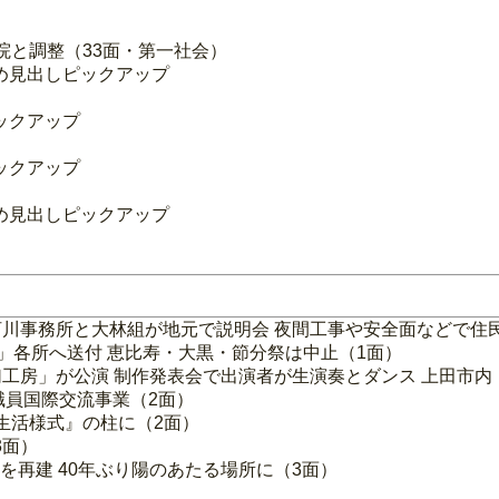
院と調整（33面・第一社会）
め見出しピックアップ
ックアップ
ックアップ
）
め見出しピックアップ
川事務所と大林組が地元で説明会 夜間工事や安全面などで住
」各所へ送付 恵比寿・大黒・節分祭は中止（1面）
幻工房」が公演 制作発表会で出演者が生演奏とダンス 上田市内
職員国際交流事業（2面）
い生活様式』の柱に（2面）
3面）
を再建 40年ぶり陽のあたる場所に（3面）