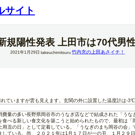
ルサイト
の新規陽性発表 上田市は70代男
竹内充の上田あさイチ！
2021年1月29日
takeuchimitsuru
晴れていますが雲も見えます。玄関の外に設置した温度計は‐3
消費量の多い長野県岡谷市のうなぎ店などで結成された「うな
を食べる新しい食文化を築こうと始められたもので、最初は「
土用丑の日」として定着している。「うなぎのまち岡谷の会」
Ｒしている。尚、２０２１年は1月１７日が一の丑、１月２９