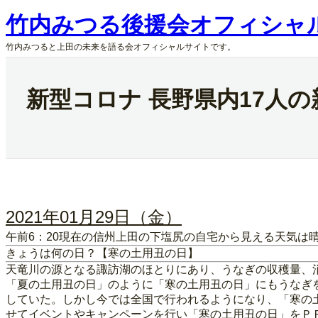
内
竹内みつる後援会オフィシャ
容
を
竹内みつると上田の未来を語る会オフィシャルサイトです。
ス
キ
ッ
新型コロナ 長野県内17人
プ
2021年01月29日（金）
午前6：20現在の信州上田の下塩尻の自宅から見える天気は
きょうは何の日？【寒の土用丑の日】
天竜川の源となる諏訪湖のほとりにあり、うなぎの収穫量、
「夏の土用丑の日」のように「寒の土用丑の日」にもうなぎ
していた。しかし今では全国で行われるようになり、「寒の
せてイベントやキャンペーンを行い「寒の土用丑の日」をＰ