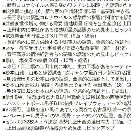
→新型コロナウイルス感染症のワクチンに関連する話題のた
■転換期に挑む［6］新常態の信州経済 第1部「需要減 生き
→長野県内の新型コロナウイルス感染症の影響に関連する話
■共働き世帯増え 伸びる需要 信越明星 冷凍そば生産強化 上
→上田市内に本社がある信越明星の話題のため見出しピック
■電気料金 96円値上げ 3月 中電（9面・経済）
→長野県内に電力供給する中部電力の話題。全県的な話題と
■スキー教室受け入れ事業者が支援を緊急要望（9面・経済）
→菅平高原の宿泊経営者らの要望の話題のため見出しピック
■県内上場企業の株価 28日（10面・経済）
→東証１部上場の上田市内に本社、主力工場があるシーティー
■松本山雅、山形と練習試合 1次キャンプ最終日／新戦力活
→明治安田J2の松本山雅の話題。全県的な話題として見出し
■松本山雅 新戦力 活躍する姿地元で見せる 神田渉馬（18）G
→明治安田J2の松本山雅の話題。全県的な話題として見出し
■信州BW、課題は得点力 B1前半戦終え12勝18敗の西地区
→バスケットボール男子B1の信州ブレイブウォリアーズの
■VC長野、連勝を追い風に あすから岡谷で名古屋戦 唯一の
→バレーボール男子V1のVC長野トライデンツの話題。全県
■センバツ32校きょう決定 県勢は上田西の選出有力（12面
→上田西高校の話題が掲載のため見出しピックアップ