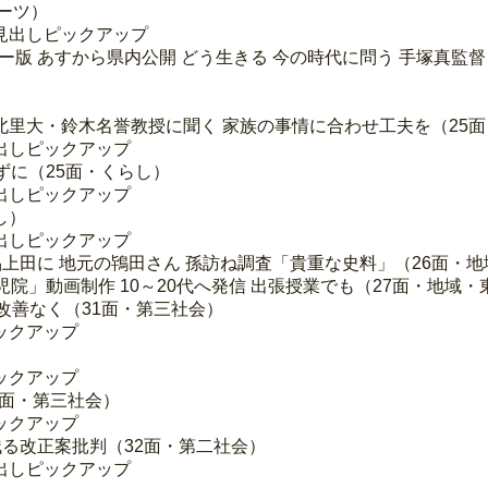
ーツ）
見出しピックアップ
ー版 あすから県内公開 どう生きる 今の時代に問う 手塚真監
 北里大・鈴木名誉教授に聞く 家族の事情に合わせ工夫を（25
出しピックアップ
ずに（25面・くらし）
出しピックアップ
し）
出しピックアップ
上田に 地元の鴇田さん 孫訪ね調査「貴重な史料」（26面・地
院」動画制作 10～20代へ発信 出張授業でも（27面・地域・
 改善なく（31面・第三社会）
ックアップ
ックアップ
1面・第三社会）
ックアップ
る改正案批判（32面・第二社会）
出しピックアップ