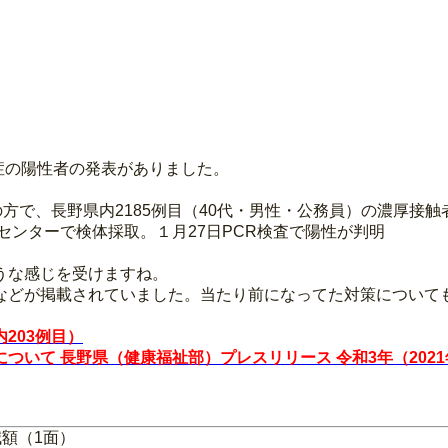
染症の陽性者の発表がありました。
職の方で、長野県内2185例目（40代・男性・公務員）の濃厚接触
センターで検体採取。１月27日PCR検査で陽性が判明
うな感じを受けますね。
などが掲載されていました。当たり前になってた対策について
203例目）
いて 長野県（健康福祉部）プレスリリース 令和3年（2021年
減額（1面）