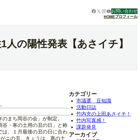
Facebook
X
Instagram
YouTube
お問い合わせ
プロフィール
HOME
性1人の陽性発表【あさイチ】
カテゴリー
市議選 豆知識
℃。
活動日誌
竹内充の上田あさイチ！
ぎのまち岡谷の会」が制定。
竹内写真感！
岡谷・寒の土用の丑の日」と称
課題発見
では、１月最後の丑の日に合わ
アーカイブ
日がニの丑。きょうは、寒の土