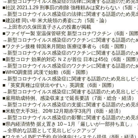
→新型コロナウイルス感染症の法律に関連する話題のため見
■社説 2021.1.29 刑事罰の削除 強権頼みは変わらない（5面
→新型コロナウイルス感染症の法律に関連する話題のため見
■建設標 同い年 米大統領の勇姿に力（5面・論）
→上田市の久保田直子さんの投書が掲載
■ファイザー製 室温保管研究 新型コロナワクチン（6面・国
→新型コロナウイルス感染症のワクチンに関連する話題のた
■ワクチン接種 韓国来月開始 医療従事者ら（6面・国際）
→新型コロナウイルス感染症のワクチンに関連する話題のた
■新型コロナ 効果的対応 ＮＺが首位 日本は45位（6面・国際
→新型コロナウイルス感染症のワクチンに関連する話題のた
■WHO調査団 武漢で始動（6面・国際）
→新型コロナウイルス感染症に関連する話題のため見出しピ
■「英変異種は症状出やすい」英調査（6面・国際）
→新型コロナウイルス感染症に関連する話題のため見出しピ
■雇用助成特例、感染収束まで延長要請（7面・総合・経済）
→新型コロナウイルス感染症の支援に関連する話題のため見
■米航空大手3社、20年12月期赤字3兆円（8面・経済）
→新型コロナウイルス感染症の影響に関連する話題のため見
■県内経済情勢 据え置き 10～1月「厳しいが一部持ち直し」
→全県的な話題として見出しピックアップ
■ワクチンLINEで予約 自治体向けシステム提供（8面・経済