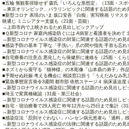
■五輪 無観客排除せず 森氏「いろんな形想定」（13面・スポ
→東京オリンピック、パラリンピックに関連する話題のため
■新型コロナ 表現のいま 坂口安吾「白痴」実写映画 リマスタ
映通じ ミニシアター支援も（21面・芸能）
→上田市内で上映されるため見出しピックアップ
■Ｑ新型コロナ 家庭内感染防ぐには A病室と看護者を決めて
→新型コロナウイルス感染症の対策に関連する話題のため見
■感染予防の基本 丁寧な「手洗い」爪の間や指先 手首も忘れ
→新型コロナウイルス感染症の対策に関連する話題のため見
■自宅療養の注意点 悪化したら保健所に連絡を（25面・くら
→新型コロナウイルス感染症の対策に関連する話題のため見
■ネズミから蚕守る「猫神様」の木彫像「山本鼎の弟子」作品
■予期せぬ妊娠 考える機会に 相談窓口担う「うえだみなみ乳児
■緊急事態宣言発令3週間 都市部 依然ステージ４ 病床逼迫度
→新型コロナウイルス感染症に関連する話題のため見出しピ
■埼玉で変異種確認（31面・第三社会）
→新型コロナウイルス感染症に関連する話題のため見出しピ
■自宅・宿泊療養で29人死亡 昨年12月から25日まで集計（3
→新型コロナウイルス感染症に関連する話題のため見出しピ
■感染症法「罰則そぐわない」ハンセン病元患者ら「過料」残
→新型コロナウイルス感染症の法律に関連する話題のため見