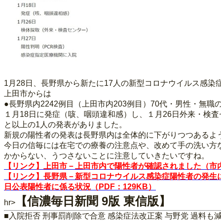
1月28日、長野県から新たに17人の新型コロナウイルス感
上田市からは
●長野県内2242例目（上田市内203例目）70代・男性・無
１月18日に発症（咳、咽頭違和感）し、１月26日外来・検査
と以上の1人の発表がありました。
新規の陽性者の発表は長野県内は全体的に下がりつつあるよ
今日の信毎には在宅での療養の注意点や、改めて手の洗い方
かからない、うつさないことに注意していきたいですね。
【リンク】上田市－上田市内で陽性者が確認されました（市内
【リンク】長野県－新型コロナウイルス感染症陽性者の発生につ
日公表陽性者に係る状況（PDF：129KB）
【信濃毎日新聞 9版 東信版】
hr>
■入院拒否 刑事罰削除で合意 感染症法改正案 与野党 過料も