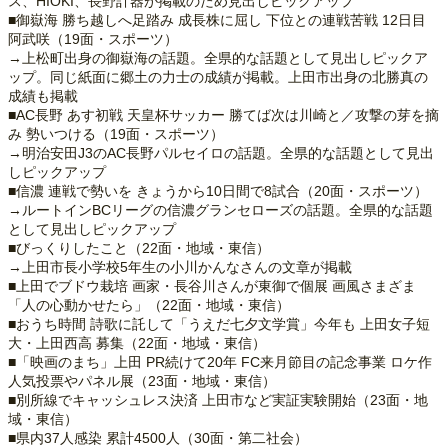
ス、HIOKI、長野計器が掲載のため見出しピックアップ
■御嶽海 勝ち越しへ足踏み 成長株に屈し 下位との連戦苦戦 12日目
阿武咲（19面・スポーツ）
→上松町出身の御嶽海の話題。全県的な話題として見出しピックア
ップ。同じ紙面に郷土の力士の成績が掲載。上田市出身の北勝真の
成績も掲載
■AC長野 あす初戦 天皇杯サッカー 勝てば次は川崎と／攻撃の芽を摘
み 勢いつける（19面・スポーツ）
→明治安田J3のAC長野パルセイロの話題。全県的な話題として見出
しピックアップ
■信濃 連戦で勢いを きょうから10日間で8試合（20面・スポーツ）
→ルートインBCリーグの信濃グランセローズの話題。全県的な話題
として見出しピックアップ
■びっくりしたこと（22面・地域・東信）
→上田市長小学校5年生の小川かんなさんの文章が掲載
■上田でブドウ栽培 画家・長谷川さんが東御で個展 画風さまざま
「人の心動かせたら」（22面・地域・東信）
■おうち時間 詩歌に託して「うえだ七夕文学賞」今年も 上田女子短
大・上田西高 募集（22面・地域・東信）
■「映画のまち」上田 PR続けて20年 FC来月節目の記念事業 ロケ作
人気投票やパネル展（23面・地域・東信）
■別所線でキャッシュレス決済 上田市など実証実験開始（23面・地
域・東信）
■県内37人感染 累計4500人（30面・第二社会）