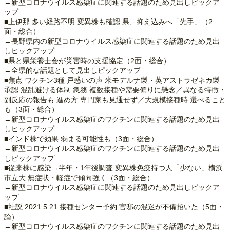
→新型コロナウイルス感染症に関連する話題のため見出しピックア
ップ
■上伊那 多い経路不明 変異株も確認 県、抑え込みへ「先手」（2
面・総合）
→長野県内の新型コロナウイルス感染症に関連する話題のため見出
しピックアップ
■県と県栄養士会が災害時の支援協定（2面・総合）
→全県的な話題として見出しピックアップ
■焦点 ワクチン3種 戸惑いの声 米モデルナ製・英アストラゼネカ製
承認 混乱避ける体制 急務 複数接種や需要偏りに懸念／異なる特徴・
副反応の報告も 進め方 専門家も見通せず／大規模接種時 選べること
も（3面・総合）
→新型コロナウイルス感染症のワクチンに関連する話題のため見出
しピックアップ
■インド株で効果 弱まる可能性も（3面・総合）
→新型コロナウイルス感染症のワクチンに関連する話題のため見出
しピックアップ
■従来株に感染→半年・1年後調査 変異株免疫持つ人「少ない」横浜
市立大 無症状・軽症で傾向強く（3面・総合）
→新型コロナウイルス感染症に関連する話題のため見出しピックア
ップ
■社説 2021.5.21 接種センター予約 官邸の混迷が不備招いた（5面・
論）
→新型コロナウイルス感染症のワクチンに関連する話題のため見出