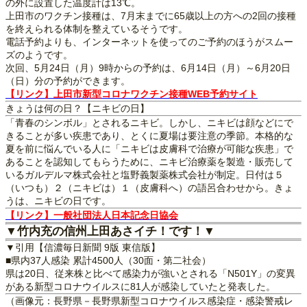
の外に設置した温度計は13℃。
上田市のワクチン接種は、7月末までに65歳以上の方への2回の接種
を終えられる体制を整えているそうです。
電話予約よりも、インターネットを使ってのご予約のほうがスムー
ズのようです。
次回、5月24日（月）9時からの予約は、6月14日（月）～6月20日
（日）分の予約ができます。
【リンク】上田市新型コロナワクチン接種WEB予約サイト
きょうは何の日？【ニキビの日】
「青春のシンボル」とされるニキビ。しかし、ニキビは顔などにで
きることが多い疾患であり、とくに夏場は要注意の季節。本格的な
夏を前に悩んでいる人に「ニキビは皮膚科で治療が可能な疾患」で
あることを認知してもらうために、ニキビ治療薬を製造・販売して
いるガルデルマ株式会社と塩野義製薬株式会社が制定。日付は５
（いつも）２（ニキビは）１（皮膚科へ）の語呂合わせから。きょ
うは、ニキビの日です。
【リンク】一般社団法人日本記念日協会
▼竹内充の信州上田あさイチ！です！▼
▼引用【信濃毎日新聞 9版 東信版】
■県内37人感染 累計4500人（30面・第二社会）
県は20日、従来株と比べて感染力が強いとされる「N501Y」の変異
がある新型コロナウイルスに81人が感染していたと発表した。
（画像元：長野県－長野県新型コロナウイルス感染症・感染警戒レ