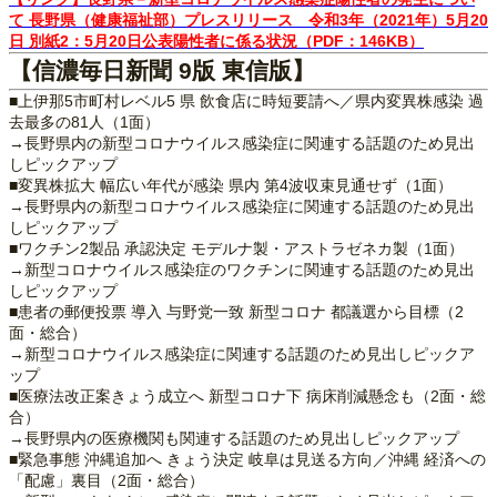
て 長野県（健康福祉部）プレスリリース 令和3年（2021年）5月20
日 別紙2：5月20日公表陽性者に係る状況（PDF：146KB）
【信濃毎日新聞 9版 東信版】
■上伊那5市町村レベル5 県 飲食店に時短要請へ／県内変異株感染 過
去最多の81人（1面）
→長野県内の新型コロナウイルス感染症に関連する話題のため見出
しピックアップ
■変異株拡大 幅広い年代が感染 県内 第4波収束見通せず（1面）
→長野県内の新型コロナウイルス感染症に関連する話題のため見出
しピックアップ
■ワクチン2製品 承認決定 モデルナ製・アストラゼネカ製（1面）
→新型コロナウイルス感染症のワクチンに関連する話題のため見出
しピックアップ
■患者の郵便投票 導入 与野党一致 新型コロナ 都議選から目標（2
面・総合）
→新型コロナウイルス感染症に関連する話題のため見出しピックア
ップ
■医療法改正案きょう成立へ 新型コロナ下 病床削減懸念も（2面・総
合）
→長野県内の医療機関も関連する話題のため見出しピックアップ
■緊急事態 沖縄追加へ きょう決定 岐阜は見送る方向／沖縄 経済への
「配慮」裏目（2面・総合）