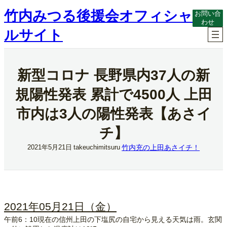
内
竹内みつる後援会オフィシャ
お問い合
容
わせ
を
ルサイト
ス
キ
ッ
プ
新型コロナ 長野県内37人の新
規陽性発表 累計で4500人 上田
市内は3人の陽性発表【あさイ
チ】
竹内充の上田あさイチ！
2021年5月21日
takeuchimitsuru
2021年05月21日（金）
午前6：10現在の信州上田の下塩尻の自宅から見える天気は雨。玄関