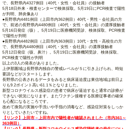
で、長野県内4327例目（40代・女性・会社員）の接触者
5月18日外来・検査センターで検体採取。5月19日にPCR検査で陽性
が判明、肺炎像あり
●長野県内4481例目（上田市内362例目）40代・男性・会社員の方
で、前述の長野県内4480例目（40代・女性・会社員）の濃厚接触者
5月16日発症（咳）。5月19日に医療機関受診、検体採取、PCR検査
で陽性が判明
●長野県内4482例目（上田市内363例目）10代・女性・高校生の方
で、長野県内4480例目（40代・女性・会社員）の濃厚接触者
5月12日発症（咳、鼻汁）。5月19日に医療機関受診、検体採取、
PCR検査で陽性が判明
以上の3人の発表がありました。
上伊那圏域は長野県内独自の警戒レベルが５に引き上げられ、時短
要請などがスタートします。
長野県の公表されるデータをみると病床逼迫度は東信地域は前日よ
りも9.2ポイント高い61.1％となりました。
新型コロナウイルス感染症の患者で病床が逼迫すると通常の診療が
できない状況になります。またワクチン接種する医療従事者の確保
も心配になるところです。
改めて換気の実施や手洗いや手指の消毒など、感染症対策をしっか
りとしていきたいですね。
【リンク】上田市－上田市内で陽性者が確認されました（市内361～
363例目）
【リンク】長野県－新型コロナウイルス感染症陽性者の発生につい