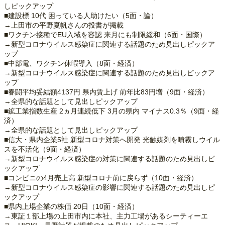
しピックアップ
■建設標 10代 困っている人助けたい（5面・論）
→上田市の平野夏帆さんの投書が掲載
■ワクチン接種でEU入域を容認 来月にも制限緩和（6面・国際）
→新型コロナウイルス感染症に関連する話題のため見出しピックア
ップ
■中部電、ワクチン休暇導入（8面・経済）
→新型コロナウイルス感染症に関連する話題のため見出しピックア
ップ
■春闘平均妥結額4137円 県内賃上げ 前年比83円増（9面・経済）
→全県的な話題として見出しピックアップ
■鉱工業指数生産 2ヵ月連続低下 3月の県内 マイナス0.3％（9面・経
済）
→全県的な話題として見出しピックアップ
■信大・県内企業5社 新型コロナ対策へ開発 光触媒剤を噴霧しウイル
スを不活化（9面・経済）
→新型コロナウイルス感染症の対策に関連する話題のため見出しピ
ックアップ
■コンビニの4月売上高 新型コロナ前に戻らず（10面・経済）
→新型コロナウイルス感染症の影響に関連する話題のため見出しピ
ックアップ
■県内上場企業の株価 20日（10面・経済）
→東証１部上場の上田市内に本社、主力工場があるシーティーエ