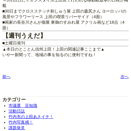
載
■30日までクロスステッチ刺しゅう展 上田の森尻さん ヨーロッパの
風景やフラワーリース 上田の喫茶リバーサイド（4面）
■画家の長谷川さんが個展 東御のすみれ屋 アクリル画など18点（4
面）
【週刊うえだ】
■土曜日発刊
▲本日のとことん信州上田！上田の関連記事ここまで▲
いやー新聞って、地域の事を知るのに便利ですね！
前へ
次へ
カテゴリー
市議選 豆知識
活動日誌
竹内充の上田あさイチ！
竹内写真感！
課題発見