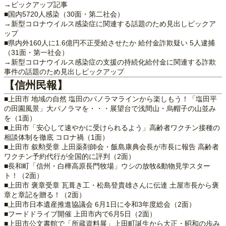
→ピックアップ記事
■国内5720人感染（30面・第二社会）
→新型コロナウイルス感染症に関連する話題のため見出しピックア
ップ
■県内外160人に1.6億円不正受給させたか 給付金詐欺疑い 5人逮捕
（31面・第一社会）
→新型コロナウイルス感染症の支援の持続化給付金に関連する詐欺
事件の話題のため見出しピックアップ
【信州民報】
■上田市 地域の自然 塩田のパノラマラインから楽しもう！「塩田平
の田園風景」大パノラマを・・・展望台で浅間山・烏帽子の山並み
を（1面）
■上田市「安心して速やかに受けられるよう」高齢者ワクチン接種の
相談体制を徹底 コロナ禍（1面）
■上田市 叙勲受章 上田薬剤師会・飯島康典会長が市長に報告 高齢者
ワクチン予約代行が全国的に評判（2面）
■長和町「信州・白樺高原長門牧場」ウシの放牧&動物見学スター
ト！（2面）
■上田市 褒章受章 瓦葺き工・松島登貴雄さんに伝達 土屋市長から褒
章と章記を贈る！（2面）
■上田市日本遺産推進協議会 6月1日に令和3年度総会（2面）
■フードドライブ開催 上田市内で6月5日（2面）
■上田市公文書館で「所蔵資料展」上田町誕生から大正・昭和の歩み