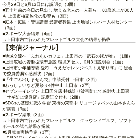
今月29日と6月13日には説明会（3面）
■五十年前の今日の見出し 増える老人の一人暮らし 80歳以上が30人
も 上田市核家族化の影響も（3面）
■庭木・庭園・管理講習 受講者募集 上田地域シルバー人材センター
（3面）
■スポーツ大会結果（4面）
→上田市内で行われたマレットゴルフ大会の結果が掲載
【東信ジャーナル】
■地域交流へ「ふれあいカフェ」上田市の「武石の縁が輪」（1面）
■上田広域の資源循環型施設 環境アセス、6月3日説明会（1面）
■上田市少年補導委 愛称「うえだオレンジベスト見守り隊」に 総会
で委員委嘱や感謝状（2面）
■「生ごみ出しません袋」申請受付 上田市（2面）
■わっしょいなど夏祭り4件中止 上田市（2面）
■セブンーイレブン 上田国分店 特殊詐欺被害防止で感謝状 上田署
「サギ防止優良店」認定証交付も（2面）
■SDGsの基礎知識を学習 東御の東部中 リコージャパンの山本さんら
が講義（3面）
■スポーツ結果（3面）
→上田市内で行われたマレットゴルフ、グラウンドゴルフ、ソフト
ボールの試合結果が掲載
■5月献血実施予定（3面）
→5月22日にイオンスタイル上田店で行われる移動献血車の日程が掲