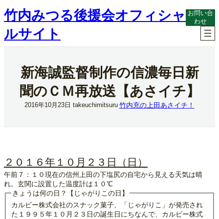
内
竹内みつる後援会オフィシャ
お問い合
容
わせ
を
ルサイト
ス
キ
ッ
プ
新海誠監督制作の信濃毎日新
聞のＣＭ再放送【あさイチ】
竹内充の上田あさイチ！
2016年10月23日
takeuchimitsuru
２０１６年１０月２３日（日）
午前７：１０現在の信州上田の下塩尻の自宅から見える天気は晴
れ。玄関に設置した温度計は１０℃
きょうは何の日？【じゃがりこの日】
カルビー株式会社のスナック菓子、「じゃがりこ」が発売され
た１９９５年１０月２３日の誕生日にちなんで、カルビー株式