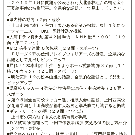
→２０１５年１月に問題が公表された大北森林組合の補助金不
正受給事件の特集記事。全県的な話題として見出しピックアッ
プ
■県内株の動向（７面・経済）
→上田市内に本社・主力工場がある企業が掲載。東証１部にシ
ーティーエス、HIOKI、長野計器が掲載
■大河ドラマ真田丸 第４２回 味方（ＮＨＫ後８・００）（１９
面・第二テレビ）
■Ｂ２ 信州３連敗 ５位転落（２３面・スポーツ）
→Ｂリーグ２部の信州ブレイブウォリアーズの話題。全県的な
話題として見出しピックアップ
■昇れＪ１松本山雅 山雅、きょうホーム愛媛戦 第３７節（１４
時アルウィン）（２５面・スポーツ）
→明治安田Ｊ２の松本山雅の話題。全県的な話題として見出し
ピックアップ
■県高校サッカー ４強決定 準決勝は東信・中信対決（２５面・
スポーツ）
→第９５回全国高校サッカー選手権県大会の話題。上田西高校
が創造学園と上田高校が都市大塩尻と準決勝で対戦すると掲載
■ギャラリーくわの実（２９面・ひろば）
→上田市の東方明子さんの投稿写真が掲載
■ＤＶ被害 実態知って 上田で体験者講演 支える側の接し方紹介
（３２面・東北信）
■総文祭へＧＯ！ダンス・軽音・演劇・・・「専門部展示」情熱