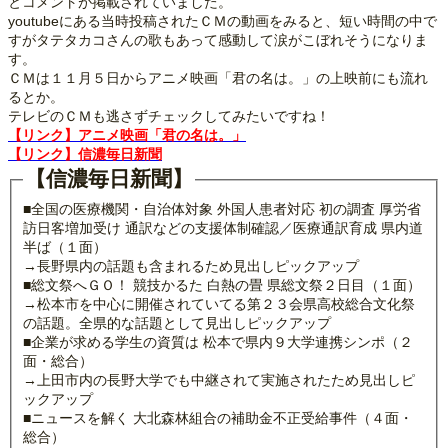
とコメントが掲載されていました。
youtubeにある当時投稿されたＣＭの動画をみると、短い時間の中で
すがタテタカコさんの歌もあって感動して涙がこぼれそうになりま
す。
ＣＭは１１月５日からアニメ映画「君の名は。」の上映前にも流れ
るとか。
テレビのＣＭも逃さずチェックしてみたいですね！
【リンク】アニメ映画「君の名は。」
【リンク】信濃毎日新聞
【信濃毎日新聞】
■全国の医療機関・自治体対象 外国人患者対応 初の調査 厚労省
訪日客増加受け 通訳などの支援体制確認／医療通訳育成 県内道
半ば（１面）
→長野県内の話題も含まれるため見出しピックアップ
■総文祭へＧＯ！ 競技かるた 白熱の畳 県総文祭２日目（１面）
→松本市を中心に開催されていてる第２３会県高校総合文化祭
の話題。全県的な話題として見出しピックアップ
■企業が求める学生の資質は 松本で県内９大学連携シンポ（２
面・総合）
→上田市内の長野大学でも中継されて実施されたため見出しピ
ックアップ
■ニュースを解く 大北森林組合の補助金不正受給事件（４面・
総合）