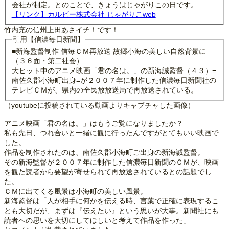
会社が制定。とのことで、きょうはじゃがりこの日です。
【リンク】カルビー株式会社 じゃがりこweb
竹内充の信州上田あさイチ！です！
引用【信濃毎日新聞】
■新海監督制作 信毎ＣＭ再放送 故郷小海の美しい自然背景に
（３６面・第二社会）
大ヒット中のアニメ映画「君の名は。」の新海誠監督（４３）=
南佐久郡小海町出身=が２００７年に制作した信濃毎日新聞社の
テレビＣＭが、県内の全民放放送局で再放送されている。
（youtubeに投稿されている動画よりキャプチャした画像）
アニメ映画「君の名は。」はもうご覧になりましたか？
私も先日、つれ合いと一緒に観に行ったんですがとてもいい映画で
した。
作品を制作されたのは、南佐久郡小海町ご出身の新海誠監督。
その新海監督が２００７年に制作した信濃毎日新聞のＣＭが、映画
を観た読者から要望が寄せられて再放送されているとの話題でし
た。
ＣＭに出てくる風景は小海町の美しい風景。
新海監督は「人が相手に何かを伝える時、言葉で正確に表現するこ
とも大切だが、まずは『伝えたい』という思いが大事。新聞社にも
読者への思いを大切にしてほしいと考えて作品を作った」