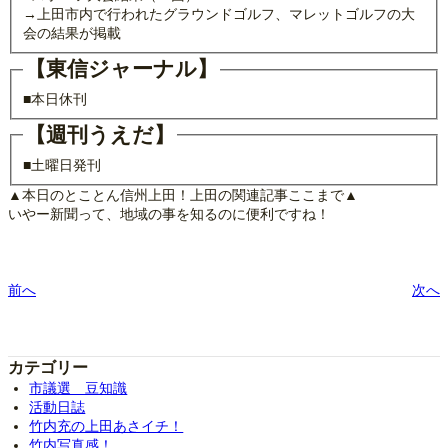
→上田市内で行われたグラウンドゴルフ、マレットゴルフの大
会の結果が掲載
【東信ジャーナル】
■本日休刊
【週刊うえだ】
■土曜日発刊
▲本日のとことん信州上田！上田の関連記事ここまで▲
いやー新聞って、地域の事を知るのに便利ですね！
前へ
次へ
カテゴリー
市議選 豆知識
活動日誌
竹内充の上田あさイチ！
竹内写真感！