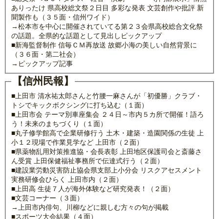
ありったけ 県高校総文祭２日目 多彩な発表 文芸創作や批評 新
聞製作も（３５面・信州ワイド）
→松本市を中心に開催されていてる第２３会県高校総合文化祭
の話題。全県的な話題として見出しピックアップ
■新海監督制作 信毎ＣＭ再放送 故郷小海の美しい自然背景に
（３６面・第二社会）
→ピックアップ記事
【信州民報】
■上田市 清水祐太郎さんと竹腰一麻さんが「初優勝」クラブ・
トシでキックボクシングに打ち込む（１面）
■上田市会 テーマ別車座集会 ２４日～市内５カ所で開催！語ろ
う！未来のまちづくり（１面）
■丸子修学館高で企業研修行う 土木・建築・造園関係の生徒 上
小１２現場で作業見学など 上田市（２面）
■県薬物乱用対策推進協・会長表彰 上田地区保護司会と斎藤さ
ん受賞 上田保健福祉事務所で伝達式行う（２面）
■建設業労動災害防止協会県支部上小分会 リスクアセスメント
実務研修会ひらく 上田市内（２面）
■上田高 生徒７人が海外体験など研究発表！（２面）
■文芸コーナー（３面）
→上田市内俳句、川柳などに親しむ方々の句が掲載
■スポーツ大会結果（４面）