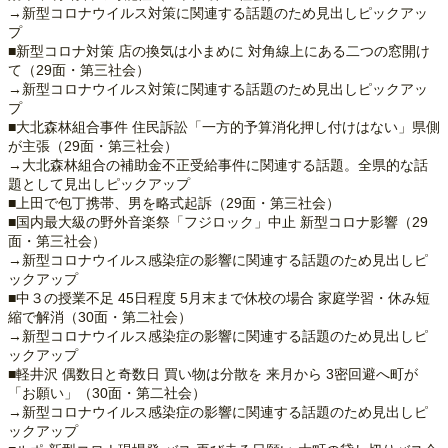
→新型コロナウイルス対策に関連する話題のため見出しピックアッ
プ
■新型コロナ対策 店の換気は小まめに 対角線上にある二つの窓開け
て（29面・第三社会）
→新型コロナウイルス対策に関連する話題のため見出しピックアッ
プ
■大北森林組合事件 住民訴訟「一方的予算消化押し付けはない」県側
が主張（29面・第三社会）
→大北森林組合の補助金不正受給事件に関連する話題。全県的な話
題として見出しピックアップ
■上田で包丁携帯、男を略式起訴（29面・第三社会）
■国内最大級の野外音楽祭「フジロック」中止 新型コロナ影響（29
面・第三社会）
→新型コロナウイルス感染症の影響に関連する話題のため見出しピ
ックアップ
■中３の授業不足 45日程度 5月末まで休校の場合 家庭学習・休み短
縮で解消（30面・第二社会）
→新型コロナウイルス感染症の影響に関連する話題のため見出しピ
ックアップ
■軽井沢 偶数日と奇数日 買い物は分散を 来月から 3密回避へ町が
「お願い」（30面・第二社会）
→新型コロナウイルス感染症の影響に関連する話題のため見出しピ
ックアップ