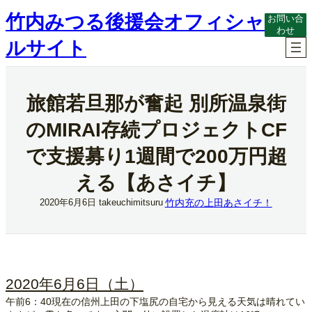
内
竹内みつる後援会オフィシャ
お問い合
容
わせ
を
ルサイト
ス
キ
ッ
プ
旅館若旦那が奮起 別所温泉街
のMIRAI存続プロジェクトCF
で支援募り1週間で200万円超
える【あさイチ】
竹内充の上田あさイチ！
2020年6月6日
takeuchimitsuru
2020年6月6日（土）
午前6：40現在の信州上田の下塩尻の自宅から見える天気は晴れてい