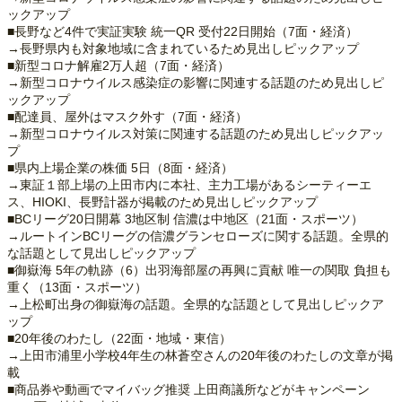
ックアップ
■長野など4件で実証実験 統一QR 受付22日開始（7面・経済）
→長野県内も対象地域に含まれているため見出しピックアップ
■新型コロナ解雇2万人超（7面・経済）
→新型コロナウイルス感染症の影響に関連する話題のため見出しピ
ックアップ
■配達員、屋外はマスク外す（7面・経済）
→新型コロナウイルス対策に関連する話題のため見出しピックアッ
プ
■県内上場企業の株価 5日（8面・経済）
→東証１部上場の上田市内に本社、主力工場があるシーティーエ
ス、HIOKI、長野計器が掲載のため見出しピックアップ
■BCリーグ20日開幕 3地区制 信濃は中地区（21面・スポーツ）
→ルートインBCリーグの信濃グランセローズに関する話題。全県的
な話題として見出しピックアップ
■御嶽海 5年の軌跡（6）出羽海部屋の再興に貢献 唯一の関取 負担も
重く（13面・スポーツ）
→上松町出身の御嶽海の話題。全県的な話題として見出しピックア
ップ
■20年後のわたし（22面・地域・東信）
→上田市浦里小学校4年生の林蒼空さんの20年後のわたしの文章が掲
載
■商品券や動画でマイバッグ推奨 上田商議所などがキャンペーン