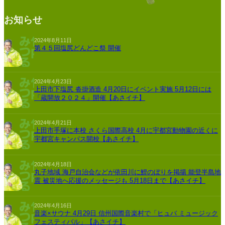
お知らせ
2024年8月11日
第４５回塩尻どんどこ祭 開催
2024年4月23日
上田市下塩尻 沓掛酒造 4月20日にイベント実施 5月12日には
「蔵開放２０２４」開催【あさイチ】
2024年4月21日
上田市手塚に本校 さくら国際高校 4月に宇都宮動物園の近くに
宇都宮キャンパス開校【あさイチ】
2024年4月18日
丸子地域 海戸自治会などが依田川に鯉のぼりを掲揚 能登半島地
震 被災地へ応援のメッセージも 5月18日まで【あさイチ】
2024年4月16日
音楽×サウナ 4月29日 信州国際音楽村で「ヒュバ ミュージック
フェスティバル」【あさイチ】