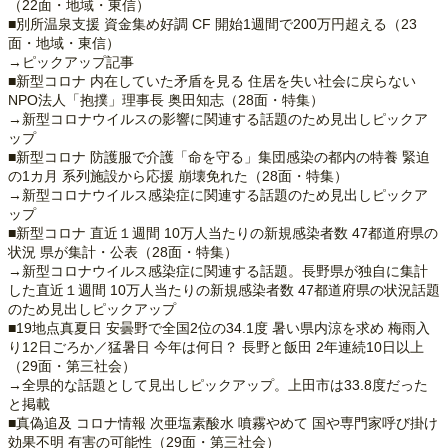
（22面・地域・東信）
■別所温泉支援 資金集め好調 CF 開始1週間で200万円超える（23
面・地域・東信）
→ピックアップ記事
■新型コロナ 内在していた矛盾を見る 住居を失い社会に戻らない
NPO法人「抱撲」理事長 奥田知志（28面・特集）
→新型コロナウイルスの影響に関連する話題のため見出しピックア
ップ
■新型コロナ 防護服で介護「命を守る」集団感染の都内の特養 緊迫
の1カ月 系列施設から応援 崩壊免れた（28面・特集）
→新型コロナウイルス感染症に関連する話題のため見出しピックア
ップ
■新型コロナ 直近１週間 10万人当たりの新規感染者数 47都道府県の
状況 県が集計・公表（28面・特集）
→新型コロナウイルス感染症に関連する話題。長野県が独自に集計
した直近１週間 10万人当たりの新規感染者数 47都道府県の状況話題
のため見出しピックアップ
■19地点真夏日 安曇野で全国2位の34.1度 暑い県内涼を求め 梅雨入
り12日ごろか／猛暑日 今年は何日？ 長野と飯田 2年連続10日以上
（29面・第三社会）
→全県的な話題として見出しピックアップ。上田市は33.8度だった
と掲載
■真偽追及 コロナ情報 次亜塩素酸水 噴霧やめて 国や専門家呼び掛け
効果不明 有害の可能性（29面・第三社会）