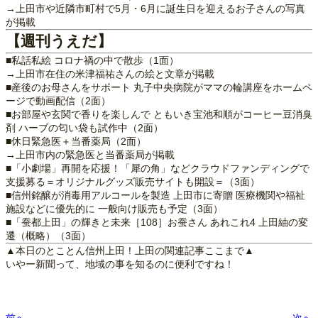
→上田市や近隣市町村で5月・6月に誕生日を迎えるお子さんの写真
が掲載
【週刊うえだ】
■私話私絵 コロナ禍の中で散歩（1面）
→上田市在住の米津福祐さんの絵と文章が掲載
■産後のお母さんをサポート 丸子中央病院がママの輪講座をホームペ
ージで動画配信（2面）
■お部屋や玄関で香りを楽しんで ともいき宝池和順がコーヒー豆消臭
剤 ハーブの匂い袋も試作中（2面）
■休日緊急医＋当番薬局（2面）
→上田市内の緊急医と当番薬局が掲載
■「小劇場」再開を応援！「犀の角」などクラウドファンディングで
支援募る＝オリジナルグッズ販売サイトも開設＝（3面）
■信州銘醸が消毒用アルコールを製造 上田市に寄贈 医療機関や福祉
施設などに優先的に 一般向け販売も予定（3面）
■「蚕都上田」の輝きと未来［108］お蚕さん あれこれ4 上田紬の変
遷（概略）（3面）
▲本日のとことん信州上田！上田の関連記事ここまで▲
いやー新聞って、地域の事を知るのに便利ですね！