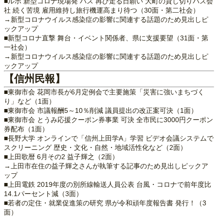
■ルポ 新型コロナ現場発 バス 再び走る日願い 大町の貸し切りバス会
社 続く苦境 雇用維持し旅行機運高まり待つ（30面・第二社会）
→新型コロナウイルス感染症の影響に関連する話題のため見出しピ
ックアップ
■新型コロナ直撃 舞台・イベント関係者、県に支援要望（31面・第
一社会）
→新型コロナウイルス感染症の影響に関連する話題のため見出しピ
ックアップ
【信州民報】
■東御市会 花岡市長が6月定例会で主要施策「災害に強いまちづく
り」など（1面）
■東御市会 市議報酬5～10％削減 議員提出の改正案可決（1面）
■東御市会 とうみ応援クーポン券事業 可決 全市民に3000円クーポン
券配布（1面）
■長野大学 オンラインで「信州上田学A」学習 ビデオ会議システムで
スクリーニング 歴史・文化・自然・地域活性化など（2面）
■上田歌暦 6月その2 益子輝之（2面）
→上田市在住の益子輝之さんが執筆する記事のため見出しピックア
ップ
■上田電鉄 2019年度の別所線輸送人員公表 台風・コロナで前年度比
14.1パーセント減（3面）
■若者の定住・就業促進策の研究 県が令和頑年度報告書 発行！（3
面）