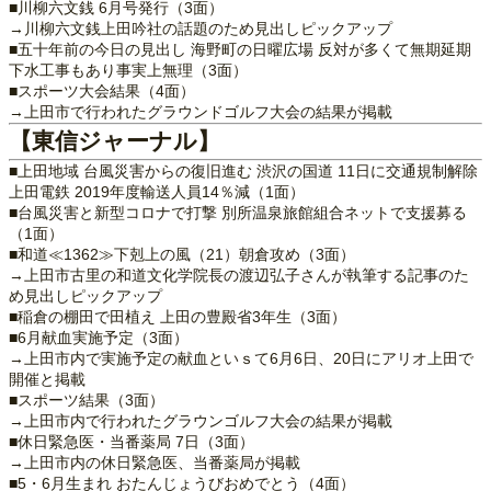
■川柳六文銭 6月号発行（3面）
→川柳六文銭上田吟社の話題のため見出しピックアップ
■五十年前の今日の見出し 海野町の日曜広場 反対が多くて無期延期
下水工事もあり事実上無理（3面）
■スポーツ大会結果（4面）
→上田市で行われたグラウンドゴルフ大会の結果が掲載
【東信ジャーナル】
■上田地域 台風災害からの復旧進む 渋沢の国道 11日に交通規制解除
上田電鉄 2019年度輸送人員14％減（1面）
■台風災害と新型コロナで打撃 別所温泉旅館組合ネットで支援募る
（1面）
■和道≪1362≫下剋上の風（21）朝倉攻め（3面）
→上田市古里の和道文化学院長の渡辺弘子さんが執筆する記事のた
め見出しピックアップ
■稲倉の棚田で田植え 上田の豊殿省3年生（3面）
■6月献血実施予定（3面）
→上田市内で実施予定の献血といｓて6月6日、20日にアリオ上田で
開催と掲載
■スポーツ結果（3面）
→上田市内で行われたグラウンゴルフ大会の結果が掲載
■休日緊急医・当番薬局 7日（3面）
→上田市内の休日緊急医、当番薬局が掲載
■5・6月生まれ おたんじょうびおめでとう（4面）