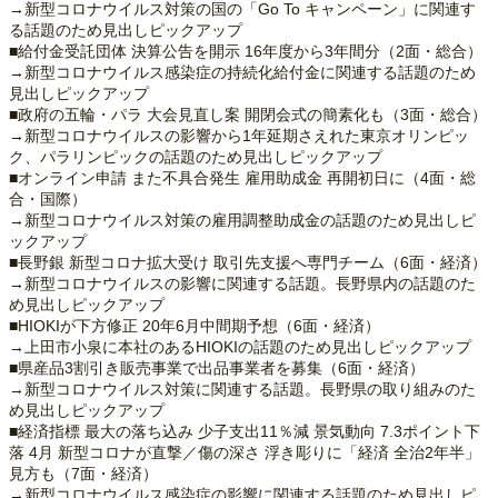
→新型コロナウイルス対策の国の「Go To キャンペーン」に関連す
る話題のため見出しピックアップ
■給付金受託団体 決算公告を開示 16年度から3年間分（2面・総合）
→新型コロナウイルス感染症の持続化給付金に関連する話題のため
見出しピックアップ
■政府の五輪・パラ 大会見直し案 開閉会式の簡素化も（3面・総合）
→新型コロナウイルスの影響から1年延期さえれた東京オリンピッ
ク、パラリンピックの話題のため見出しピックアップ
■オンライン申請 また不具合発生 雇用助成金 再開初日に（4面・総
合・国際）
→新型コロナウイルス対策の雇用調整助成金の話題のため見出しピ
ックアップ
■長野銀 新型コロナ拡大受け 取引先支援へ専門チーム（6面・経済）
→新型コロナウイルスの影響に関連する話題。長野県内の話題のた
め見出しピックアップ
■HIOKIが下方修正 20年6月中間期予想（6面・経済）
→上田市小泉に本社のあるHIOKIの話題のため見出しピックアップ
■県産品3割引き販売事業で出品事業者を募集（6面・経済）
→新型コロナウイルス対策に関連する話題。長野県の取り組みのた
め見出しピックアップ
■経済指標 最大の落ち込み 少子支出11％減 景気動向 7.3ポイント下
落 4月 新型コロナが直撃／傷の深さ 浮き彫りに「経済 全治2年半」
見方も（7面・経済）
→新型コロナウイルス感染症の影響に関連する話題のため見出しピ