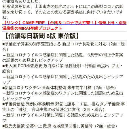
の報道もありました。
別所温泉を始め、上田市内の観光スポットにはこの新型コロナの影
響を乗り切って、そのあとの更なる需要喚起に向けていきたいです
ね。
【リンク】CAMP FIRE 【台風＆コロナで大打撃！】信州上田・別所
温泉街のMIRAI存続プロジェクト
【信濃毎日新聞 6版 東信版】
■県補正予算案の知事査定始まる 新型コロナ長期化に対応（2面・総
合）
→新型コロナウイルス感染症に関連した話題。長野県の補正予算案
の話題のため見出しピックアップ
■出入国 PCR検査必要 政府緩和策 陰性証明・行動計画提出（2面・
総合）
→新型コロナウイルス感染症に関連した話題のため見出しピックア
ップ
■新型コロナワクチン 量産体制整備 来年前半目標（2面・総合）
→新型コロナウイルス感染症のワクチンに関連した話題のため見出
しピックアップ
■予備費使途 異例の事前明示 野党に譲歩「１強」揺らぎ／予備費 事
実上の「減額」 官邸主導の政策決定に変化（2面・総合）
→新型コロナウイルス対策に関連する話題のため見出しピックアッ
プ
■観光支援策 公募中止 政府 地域経済回復に黄信号（2面・総合）