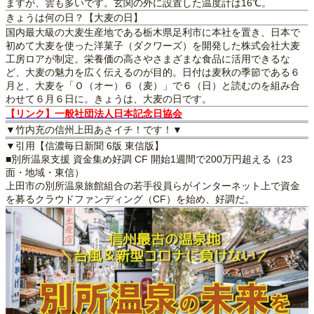
ますが、雲も多いです。玄関の外に設置した温度計は16℃。
きょうは何の日？【大麦の日】
国内最大級の大麦生産地である栃木県足利市に本社を置き、日本で
初めて大麦を使った洋菓子（ダクワーズ）を開発した株式会社大麦
工房ロアが制定。栄養価の高さやさまざまな食品に活用できるな
ど、大麦の魅力を広く伝えるのが目的。日付は麦秋の季節である６
月と、大麦を「Ｏ（オー）６（麦）」で６（日）と読むのを組み合
わせて６月６日に。きょうは、大麦の日です。
【リンク】一般社団法人日本記念日協会
▼竹内充の信州上田あさイチ！です！▼
▼引用【信濃毎日新聞 6版 東信版】
■別所温泉支援 資金集め好調 CF 開始1週間で200万円超える（23
面・地域・東信）
上田市の別所温泉旅館組合の若手役員らがインターネット上で資金
を募るクラウドファンディング（CF）を始め、好調だ。