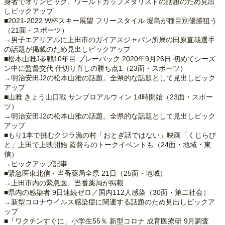
身者でオリンピック、ワールドカップメダリストの話題のため見出
しピックアップ
■2021-2022 W杯スキー展望 フリースタイル 堀島が種目別優勝狙う
（21面・スポーツ）
→男子エアリアルに上田市のガイアスジャパン所属の田原直哉選手
の話題が掲載のため見出しピックアップ
■松本山雅J参戦10年目 プレーバック 2020年9月26日 初めてシーズ
ン中に監督交代 仕切り直しの勝ち点1（23面・スポーツ）
→明治安田J2の松本山雅の話題。全県的な話題として見出しピック
アップ
■山雅 きょう山口戦 サンプロアルウィン 14時開始（23面・スポー
ツ）
→明治安田J2の松本山雅の話題。全県的な話題として見出しピック
アップ
■もり1本で挑むクジラ漁の村「おとぎ話ではない」映画「くじらび
と」上田で上映開始 監督らのトークイベントも（24面・地域・東
信）
→ピックアップ記事
■緊急医東北信・当番薬局全県 21日（25面・地域）
→上田市内の緊急医、当番薬局が掲載
■県内の感染者 9日連続ゼロ／国内112人感染（30面・第二社会）
→新型コロナウイルス感染症に関連する話題のため見出しピックア
ップ
■「ワクチンすぐに」小学生55％ 新型コロナ 成育医療研 9月調査