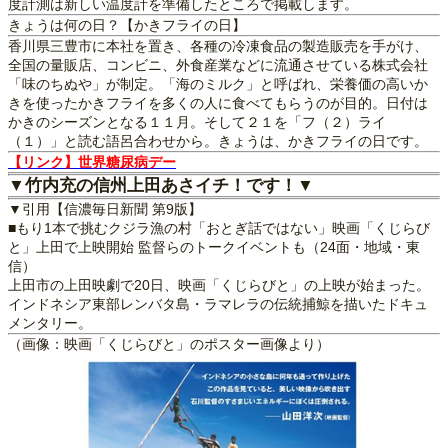
度計測は新しい温度計を準備したところで掲載します。
きょうは何の日？【かきフライの日】
香川県三豊市に本社を置き、各種の冷凍食品の製造販売を手がけ、
全国の量販店、コンビニ、外食産業などに流通させている株式会社
「味のちぬや」が制定。「海のミルク」と呼ばれ、栄養価の高いか
きを使ったかきフライを多くの人に食べてもらうのが目的。日付は
かきのシーズンとなる１１月。そして２１を「フ（２）ライ
（１）」と読む語呂合わせから。きょうは、かきフライの日です。
【リンク】世界糖尿病デー
▼竹内充の信州上田あさイチ！です！▼
▼引用【信濃毎日新聞 第9版】
■もり1本で挑むクジラ漁の村「おとぎ話ではない」映画「くじらび
と」上田で上映開始 監督らのトークイベントも（24面・地域・東
信）
上田市の上田映劇で20日、映画「くじらびと」の上映が始まった。
インドネシア東部レンバタ島・ラマレラの伝統捕鯨を描いたドキュ
メンタリー。
（画像：映画「くじらびと」のポスター画像より）