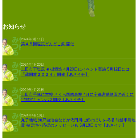
お知らせ
2024年8月11日
第４５回塩尻どんどこ祭 開催
2024年4月23日
上田市下塩尻 沓掛酒造 4月20日にイベント実施 5月12日には
「蔵開放２０２４」開催【あさイチ】
2024年4月21日
上田市手塚に本校 さくら国際高校 4月に宇都宮動物園の近くに
宇都宮キャンパス開校【あさイチ】
2024年4月18日
丸子地域 海戸自治会などが依田川に鯉のぼりを掲揚 能登半島地
震 被災地へ応援のメッセージも 5月18日まで【あさイチ】