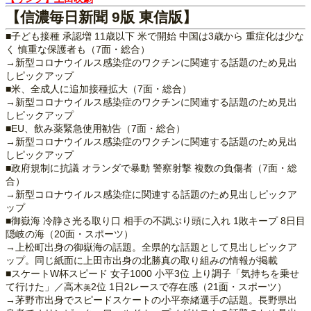
【信濃毎日新聞 9版 東信版】
■子ども接種 承認増 11歳以下 米で開始 中国は3歳から 重症化は少な
く 慎重な保護者も（7面・総合）
→新型コロナウイルス感染症のワクチンに関連する話題のため見出
しピックアップ
■米、全成人に追加接種拡大（7面・総合）
→新型コロナウイルス感染症のワクチンに関連する話題のため見出
しピックアップ
■EU、飲み薬緊急使用勧告（7面・総合）
→新型コロナウイルス感染症のワクチンに関連する話題のため見出
しピックアップ
■政府規制に抗議 オランダで暴動 警察射撃 複数の負傷者（7面・総
合）
→新型コロナウイルス感染症に関連する話題のため見出しピックア
ップ
■御嶽海 冷静さ光る取り口 相手の不調ぶり頭に入れ 1敗キープ 8日目
隠岐の海（20面・スポーツ）
→上松町出身の御嶽海の話題。全県的な話題として見出しピックア
ップ。同じ紙面に上田市出身の北勝真の取り組みの情報が掲載
■スケートW杯スピード 女子1000 小平3位 上り調子「気持ちを乗せ
て行けた」／高木
2位 1日2レースで存在感（21面・スポーツ）
美
→茅野市出身でスピードスケートの小平奈緒選手の話題。長野県出