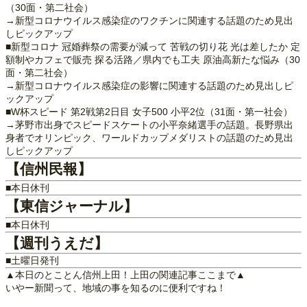
（30面・第二社会）
→新型コロナウイルス感染症のワクチンに関連する話題のため見出
しピックアップ
■新型コロナ 冠婚葬祭の需要が減って 苦戦の切り花 光は差したか 定
額制やカフェで販売 探る活路／県内でも工夫 原油高新たな悩み（30
面・第二社会）
→新型コロナウイルス感染症の影響に関連する話題のため見出しピ
ックアップ
■W杯スピード 第2戦第2日目 女子500 小平2位（31面・第一社会）
→茅野市出身でスピードスケートの小平奈緒選手の話題。長野県出
身者でオリンピック、ワールドカップメダリストの話題のため見出
しピックアップ
【信州民報】
■本日休刊
【東信ジャーナル】
■本日休刊
【週刊うえだ】
■土曜日発刊
▲本日のとことん信州上田！上田の関連記事ここまで▲
いやー新聞って、地域の事を知るのに便利ですね！