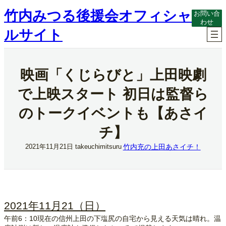
内
竹内みつる後援会オフィシャ
お問い合
容
わせ
を
ルサイト
ス
キ
ッ
プ
映画「くじらびと」上田映劇
で上映スタート 初日は監督ら
のトークイベントも【あさイ
チ】
竹内充の上田あさイチ！
2021年11月21日
takeuchimitsuru
2021年11月21（日）
午前6：10現在の信州上田の下塩尻の自宅から見える天気は晴れ。温