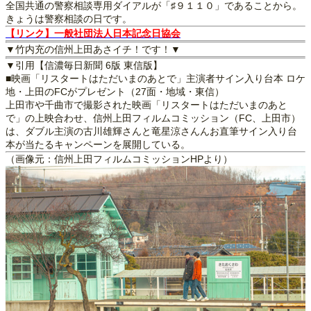
全国共通の警察相談専用ダイアルが「♯９１１０」であることから。
きょうは警察相談の日です。
【リンク】一般社団法人日本記念日協会
▼竹内充の信州上田あさイチ！です！▼
▼引用【信濃毎日新聞 6版 東信版】
■映画「リスタートはただいまのあとで」主演者サイン入り台本 ロケ
地・上田のFCがプレゼント（27面・地域・東信）
上田市や千曲市で撮影された映画「リスタートはただいまのあと
で」の上映合わせ、信州上田フィルムコミッション（FC、上田市）
は、ダブル主演の古川雄輝さんと竜星涼さんんお直筆サイン入り台
本が当たるキャンペーンを展開している。
（画像元：信州上田フィルムコミッションHPより）