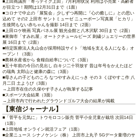
■上田商議所「寄っテイク上田」7月利用状況 利用は小売業・高齢者
が目立つ！期間は12月31日まで（1面）
■コロナで中止の「展覧会」少しずつ再開に『心の癒しに』との思い
込めて その2 上田市 サントミューゼ ニューボーン写真展「ヒカリ」
生後間もない赤ちゃんを撮影 14日まで（2面）
■上田ロケ映画 写真パネル展 観光会館と八木沢駅 30日まで（2面）
■東御市「すみれ屋」オートクチュールビーズ 刺繍ジュエリーの世界
展 16日まで（2面）
■特定医療法人丸山会が採用特設サイト「地域を支える人になる」オ
ープン！（3面）
■農林水産省から 食糧自給率について（3面）
■五十年前の今日の見出し 白キジ二十羽放す 昔は年号をかえたほど
の瑞鳥 太郎山と健康の森に（3面）
■母さんの子どものころ なつやすみえにっき その３ くぼやすこ作 八
月二日 土ようび（3面）
→上田市在住の久保やす子さんが執筆する記事
■スポーツ大会結果（3面）
→上田市内で行われたグラウンドゴルフ大会の結果が掲載
【東信ジャーナル】
■「菅平を元気に」トウモロコシ販売 菅平小全児童が栽培 次回14日
（1面）
■上田地域 オンライン就活フェア（1面）
■企業ニュース シナノケンシ（株） 上田市上丸子 5Gデータ量増のサ