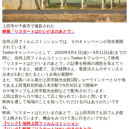
上田市や千曲市で撮影された
映画「リスタートはたいだまのあとで」
信州上田フィルムコミッションでは、そのキャンペーンが現在展開
されています。
Twitterキャンペーンとして、2020年9月4 日(金)～9月11日(金)までの
間に、信州上田フィルムコミッションTwitterをフォローして映画
『リスタートはただいまのあとで』の記事を映画の感想を添えてリ
ツイートすると、抽選で、古川雄輝さん、竜星涼さんのサイン入り
台本が1名に当たるという企画が展開中
また、写真パネル展が上田市観光会館1階ショーウインドーとロケ地
である上田電鉄別所線八木沢駅で9月30日まで開催中
ロケ地マップも上田市観光会館などで配布されています。
上田は昔からロケ地として広く知られているかと思います。
映画を通して地域のことを知っていただけるのはありがたいです
ね。
映画「リスタートはただいまのあとで」は上田市内でも旧でんき館
で上映されています。機会をみつけて見に行きたいですね！
【リンク】信州上田フィルムコミッション