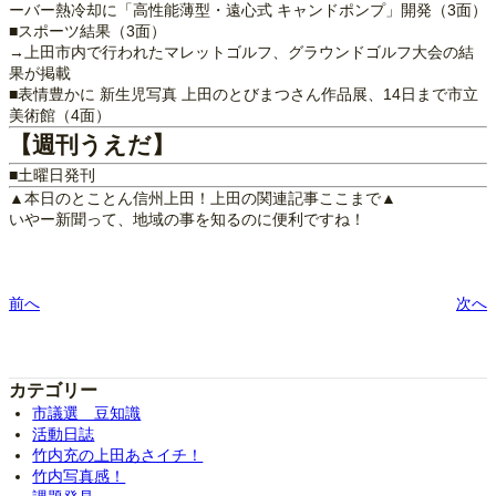
ーバー熱冷却に「高性能薄型・遠心式 キャンドポンプ」開発（3面）
■スポーツ結果（3面）
→上田市内で行われたマレットゴルフ、グラウンドゴルフ大会の結
果が掲載
■表情豊かに 新生児写真 上田のとびまつさん作品展、14日まで市立
美術館（4面）
【週刊うえだ】
■土曜日発刊
▲本日のとことん信州上田！上田の関連記事ここまで▲
いやー新聞って、地域の事を知るのに便利ですね！
前へ
次へ
カテゴリー
市議選 豆知識
活動日誌
竹内充の上田あさイチ！
竹内写真感！