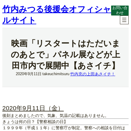
内
竹内みつる後援会オフィシャ
お問い合
容
わせ
を
ルサイト
ス
キ
ッ
プ
映画「リスタートはただいま
のあとで」パネル展などが上
田市内で展開中【あさイチ】
竹内充の上田あさイチ！
2020年9月11日
takeuchimitsuru
2020年9月11日（金）
後刻まとめましたので、気象、気温の記載はありません。
きょうは何の日？【警察相談の日】
１９９９年（平成１１年）に警察庁が制定。警察への相談を日付は