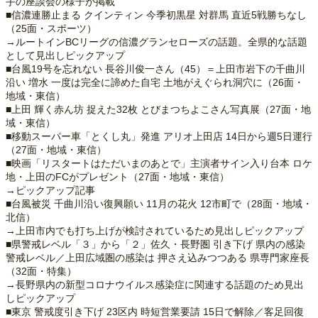
手の座談会の様子が掲載
■信濃連勝止まる クインティン 今季初黒星 対群馬 直近5戦勝ちなし
（25面・スポーツ）
→ルートインBCリーグの信濃グランセローズの話題。全県的な話題
として見出しピックアップ
■台風19号を忘れない 長谷川俊一さん（45）＝上田市岩下の千曲川
沿い 増水 一度は完全に諦めた自宅 土地がえぐられ洞穴に（26面・
地域・東信）
■上田 輝く赤ん坊 捉えた32枚 とびまつちよこさん写真展（27面・地
域・東信）
■移動スーパー車「とくし丸」発進 アリオ上田店 14日から週5日運行
（27面・地域・東信）
■映画「リスタートはただいまのあとで」主演者サイン入り台本 ロケ
地・上田のFCがプレゼント（27面・地域・東信）
→ピックアップ記事
■台風被災 千曲川沿い復興願い 11月の花火 12市町で（28面・地域・
北信）
→上田市内でも打ち上げが検討されているため見出しピックアップ
■県警戒レベル「３」から「２」佐久・長野圏 引き下げ 県内の感染
警戒レベル／上田広域圏の感染は 押さえ込みつつある 県専門家座長
（32面・特集）
→長野県内の新型コロナウイルス感染症に関連する話題のため見出
しピックアップ
■東京 警戒度引き下げ 23区内 時短営業要請 15日で解除／客足回復