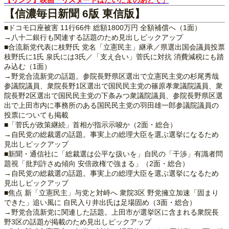
【リンク】映画「リスタートはたいだまのあとで」
【信濃毎日新聞 6版 東信版】
■ドコモ口座被害 11行66件 総額1800万円 全額補償へ（1面）
→八十二銀行も関連する話題のため見出しピックアップ
■合流新党代表に枝野氏 党名「立憲民主」継承／県選出国会議員投票
枝野氏に1氏 泉氏には3氏／「支え合い」菅氏に対抗 消費減税にも踏
み込む（1面）
→野党合流新党の話題。参院長野県区選出で立憲民主党の杉尾秀哉
参議院議員、衆院長野1区選出で国民民主党の篠原孝衆議院議員、衆
院長野2区選出で国民民主党の下条みつ衆議院議員、参院長野県区選
出で上田市内に事務所のある国民民主党の羽田雄一郎参議院議員の
投票についても掲載
■「菅氏が政策継続」首相が指示示唆か（2面・総合）
→自民党の総裁選の話題。事実上の総理大臣を選ぶ選挙になるため
見出しピックアップ
■新聞・通信社に「総裁選は公平な扱いを」自民の「干渉」有識者問
題視「批判許さぬ傾向 安倍政権で強まる」（2面・総合）
→自民党の総裁選の話題。事実上の総理大臣を選ぶ選挙になるため
見出しピックアップ
■焦点 新「立憲民主」与党と対峙へ 衆院3区 野党擁立加速「固まり
できた」追い風に 自民入り井出氏は足場固め（3面・総合）
→野党合流新党に関連した話題。上田市が選挙区に含まれる衆院長
野3区の話題が掲載のため見出しピックアップ