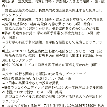
■焦点 新「立憲民主」与党と対峙へ 課題抱えたまま再始動（3面・総
合）
→野党合流新党の話題。長野県内の国会議員も関連するため見出し
ピックアップ
■焦点 新「立憲民主」与党と対峙へ 県連合流も本格化へ／県内各党
与党側 連携強化に期待 与党側 冷静な受け止め（3面・総合）
→野党合流新党に関連した話題。長野県内各党の受け止めが掲載
■県会9月定例会に提出 県の補正予算案 知事査定始まる（4面・総
合・国際）
→長野県の補正予算の話題。全県的な話題として見出しピックアッ
プ
■社説 2020.9.11 新党立憲民主 転換の道筋をはっきりと（5面・論）
→野党合流新党の話題。長野県内の国会議員も関連する話題のため
見出しピックアップ
■社説 2020.9.11 ドコモ口座被害 手軽さの盲点を突かれた（5面・
論）
→八十二銀行も関連する話題のため見出しピックアップ
■建設標 総選挙 悔いない選択したい（5面・論）
→上田市の島田佳幸さんの投書が掲載
■映像でつなぐウエディング 県内外会場との一体感演出 ホテル国際
21 新型コロナで新サービス（6面・経済）
→新型コロナウイルス感染症の影響に関連する話題のため見出しピ
ックアップ
■「決まって支給する給与」7月も前年割れ 1.0％減26万9390円 県内