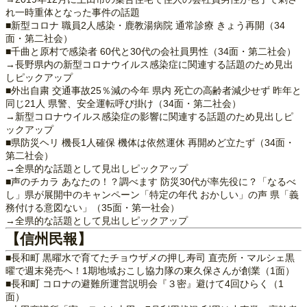
れ一時重体となった事件の話題
■新型コロナ 職員2人感染・鹿教湯病院 通常診療 きょう再開（34
面・第二社会）
■千曲と原村で感染者 60代と30代の会社員男性（34面・第二社会）
→長野県内の新型コロナウイルス感染症に関連する話題のため見出
しピックアップ
■外出自粛 交通事故25％減の今年 県内 死亡の高齢者減少せず 昨年と
同じ21人 県警、安全運転呼び掛け（34面・第二社会）
→新型コロナウイルス感染症の影響に関連する話題のため見出しピ
ックアップ
■県防災ヘリ 機長1人確保 機体は依然運休 再開めど立たず（34面・
第二社会）
→全県的な話題として見出しピックアップ
■声のチカラ あなたの！？調べます 防災30代が率先役に？「なるべ
し」県が展開中のキャンペーン「特定の年代 おかしい」の声 県「義
務付ける意図ない」（35面・第一社会）
→全県的な話題として見出しピックアップ
【信州民報】
■長和町 黒曜水で育てたチョウザメの押し寿司 直売所・マルシェ黒
曜で週末発売へ！1期地域おこし協力隊の東久保さんが創業（1面）
■長和町 コロナの避難所運営説明会『３密』避けて4回ひらく（1
面）