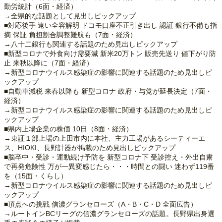
勤労統計（6面・経済）
→全県的な話題として見出しピックアップ
■対応後手 遠い全容解明 ドコモ口座不正引き出し 認証 銀行不備も指
摘 保証 負担割合調整難航も（7面・経済）
→八十二銀行も関連する話題のため見出しピックアップ
■新型コロナで外食向け需要減 新米20万トン 販売先送り 値下がり防
止 来秋以降に（7面・経済）
→新型コロナウイルス感染症の影響に関連する話題のため見出しピ
ックアップ
■自動車減税 来春以降も 新型コロナ 政府・与党が延長決定（7面・
経済）
→新型コロナウイルス感染症の影響に関連する話題のため見出しピ
ックアップ
■県内上場企業の株価 10日（8面・経済）
→東証１部上場の上田市内に本社、主力工場があるシーティーエ
ス、HIOKI、長野計器が掲載のため見出しピックアップ
■脳卒中・受診・運動続け予防を 新型コロナ下 受診控え・外出自粛
で再発危険性 万が一異変感じたら・・・時間との闘い 迷わず119番
を（15面・くらし）
→新型コロナウイルス感染症の影響に関連する話題のため見出しピ
ックアップ
■頂点への挑戦 信濃グランセローズ（A・B・C・D 全面広告）
→ルートインBCリーグの信濃グランセローズの話題。長野県出身選