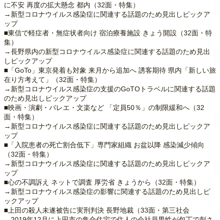
に不安 再度の拡大懸念 都内（32面・特集）
→新型コロナウイルス感染症に関連する話題のため見出しピックア
ップ
■東信で軽症者・無症状者向け 宿泊療養施設 きょう開設（32面・特
集）
→長野県内の新型コロナウイルス感染症に関連する話題のため見出
しピックアップ
■「GoTo」東京発着も対象 来月から追加へ 誘客期待 県内「新しい旅
在り方考えて」（32面・特集）
→新型コロナウイルス感染症の支援のGoTOトラベルに関連する話題
のため見出しピックアップ
■映画・演劇・バレエ・文楽など 「定員50％」の制限緩和へ（32
面・特集）
→新型コロナウイルス感染症に関連する話題のため見出しピックア
ップ
■「入院患者の死亡割合低下」専門家組織 お盆以降 感染減少傾向
（32面・特集）
→新型コロナウイルス感染症に関連する話題のため見出しピックア
ップ
■心の不調訴え ネットで調査 厚労省 きょうから（32面・特集）
→新型コロナウイルス感染症の影響に関連する話題のため見出しピ
ックアップ
■上田の殺人未遂被告に実刑判決 長野地裁（33面・第三社会
→2019年12月に上田市の集合住宅で住人の会社員男性が包丁で刺さ