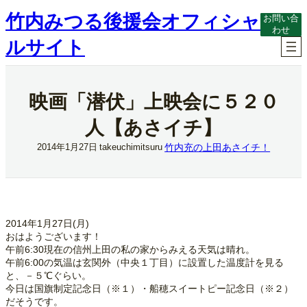
内
竹内みつる後援会オフィシャ
お問い合
容
わせ
を
ルサイト
ス
キ
ッ
プ
映画「潜伏」上映会に５２０
人【あさイチ】
竹内充の上田あさイチ！
2014年1月27日
takeuchimitsuru
2014年1月27日(月)
おはようございます！
午前6:30現在の信州上田の私の家からみえる天気は晴れ。
午前6:00の気温は玄関外（中央１丁目）に設置した温度計を見る
と、－５℃ぐらい。
今日は国旗制定記念日（※１）・船穂スイートピー記念日（※２）
だそうです。