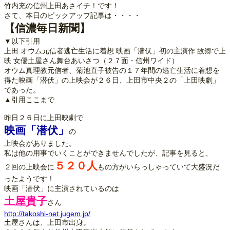
竹内充の信州上田あさイチ！です！
さて、本日のピックアップ記事は・・・・
【信濃毎日新聞】
▼以下引用
上田 オウム元信者逃亡生活に着想 映画「潜伏」初の主演作 故郷で上
映 女優土屋さん舞台あいさつ（２７面・信州ワイド）
オウム真理教元信者、菊池直子被告の１７年間の逃亡生活に着想を
得た映画「潜伏」の上映会が２６日、上田市中央２の「上田映劇」
であった。
▲引用ここまで
昨日２６日に上田映劇で
映画「潜伏」
の
上映会がありました。
私は他の用事でいくことができませんでしたが、記事を見ると、
５２０人
２回の上映会に
もの方がいらっしゃっていて大盛況だ
ったようです！
映画「潜伏」に主演されているのは
土屋貴子
さん
http://takoshi-net.jugem.jp/
土屋さんは、上田市出身。