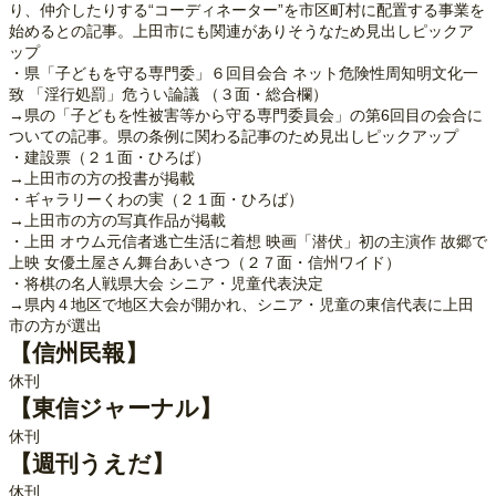
り、仲介したりする“コーディネーター”を市区町村に配置する事業を
始めるとの記事。上田市にも関連がありそうなため見出しピックア
ップ
・県「子どもを守る専門委」６回目会合 ネット危険性周知明文化一
致 「淫行処罰」危うい論議 （３面・総合欄）
→県の「子どもを性被害等から守る専門委員会」の第6回目の会合に
ついての記事。県の条例に関わる記事のため見出しピックアップ
・建設票（２１面・ひろば）
→上田市の方の投書が掲載
・ギャラリーくわの実（２１面・ひろば）
→上田市の方の写真作品が掲載
・上田 オウム元信者逃亡生活に着想 映画「潜伏」初の主演作 故郷で
上映 女優土屋さん舞台あいさつ（２７面・信州ワイド）
・将棋の名人戦県大会 シニア・児童代表決定
→県内４地区で地区大会が開かれ、シニア・児童の東信代表に上田
市の方が選出
【信州民報】
休刊
【東信ジャーナル】
休刊
【週刊うえだ】
休刊