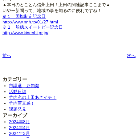
▲本日のとことん信州上田！上田の関連記事ここまで▲
いやー新聞って、地域の事を知るのに便利ですね！
※１ 国旗制定記念日
http://www.nnh.to/01/27.html
※２ 船穂スイートピー記念日
http://www.kinenbi.gr.jp/
前へ
次へ
カテゴリー
市議選 豆知識
活動日誌
竹内充の上田あさイチ！
竹内写真感！
課題発見
アーカイブ
2024年8月
2024年4月
2024年3月