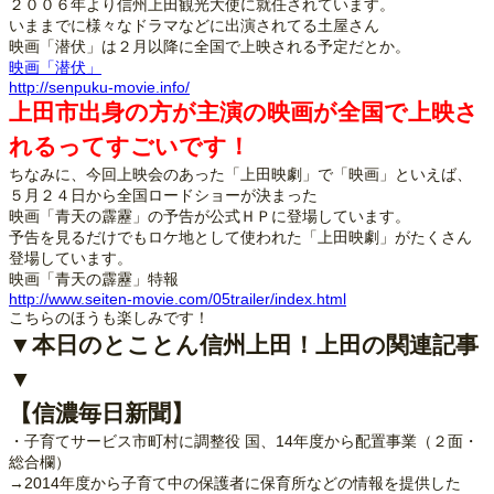
２００６年より信州上田観光大使に就任されています。
いままでに様々なドラマなどに出演されてる土屋さん
映画「潜伏」は２月以降に全国で上映される予定だとか。
映画「潜伏」
http://senpuku-movie.info/
上田市出身の方が主演の映画が全国で上映さ
れるってすごいです！
ちなみに、今回上映会のあった「上田映劇」で「映画」といえば、
５月２４日から全国ロードショーが決まった
映画「青天の霹靂」の予告が公式ＨＰに登場しています。
予告を見るだけでもロケ地として使われた「上田映劇」がたくさん
登場しています。
映画「青天の霹靂」特報
http://www.seiten-movie.com/05trailer/index.html
こちらのほうも楽しみです！
▼本日のとことん信州上田！上田の関連記事
▼
【信濃毎日新聞】
・子育てサービス市町村に調整役 国、14年度から配置事業（２面・
総合欄）
→2014年度から子育て中の保護者に保育所などの情報を提供した