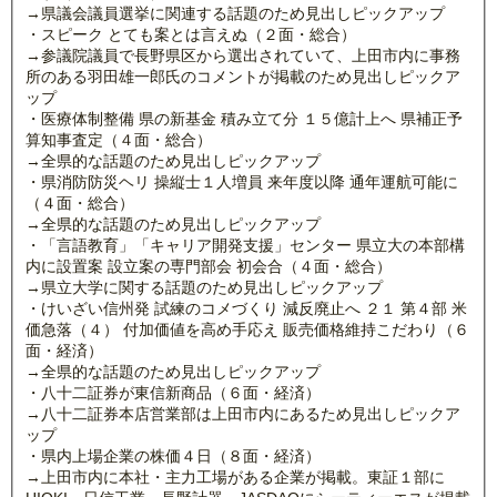
→県議会議員選挙に関連する話題のため見出しピックアップ
・スピーク とても案とは言えぬ（２面・総合）
→参議院議員で長野県区から選出されていて、上田市内に事務
所のある羽田雄一郎氏のコメントが掲載のため見出しピックア
ップ
・医療体制整備 県の新基金 積み立て分 １５億計上へ 県補正予
算知事査定（４面・総合）
→全県的な話題のため見出しピックアップ
・県消防防災ヘリ 操縦士１人増員 来年度以降 通年運航可能に
（４面・総合）
→全県的な話題のため見出しピックアップ
・「言語教育」「キャリア開発支援」センター 県立大の本部構
内に設置案 設立案の専門部会 初会合（４面・総合）
→県立大学に関する話題のため見出しピックアップ
・けいざい信州発 試練のコメづくり 減反廃止へ ２１ 第４部 米
価急落（４） 付加価値を高め手応え 販売価格維持こだわり（６
面・経済）
→全県的な話題のため見出しピックアップ
・八十二証券が東信新商品（６面・経済）
→八十二証券本店営業部は上田市内にあるため見出しピックア
ップ
・県内上場企業の株価４日（８面・経済）
→上田市内に本社・主力工場がある企業が掲載。東証１部に