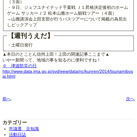
（３面）
・９日、ジェフユナイテッド千葉戦 Ｊ１昇格決定後初のホーム
ゲーム サッカーＪ２ 松本山雅ホーム観戦ツアー（４面）
→山雅講演会上田支部が行うバスツアーについて掲載の為見出
しピックアップ
【週刊うえだ】
・土曜日発行
▲本日のとことん信州上田！上田の関連記事ここまで▲
いやー新聞って、地域の事を知るのに便利ですね！
※ 津波防災の日
http://www.data.jma.go.jp/svd/eew/data/nc/kunren/2014/tsunamibos
ai.html
前へ
次へ
カテゴリー
市議選 豆知識
活動日誌