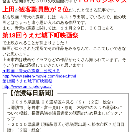
ＴＯＨＯシネマズ
全国で公開された３００の映画館の中で
上田
観客動員数が２位
が
だったと伝える記事です。
私も映画「青天の霹靂」にはエキストラ出演しているので、他の映
画とはちょっと違う思い入れのある作品です。
また、青天の霹靂に関しては、１１月２９日、３０日にある
第18回うえだ城下町映画祭
で上映されることが決まりました！
映画がロケされた場所でその作品をみるなんて、ここでしかできな
いと思います。
上田市内は映画やドラマなどの作品がたくさん撮られています。そ
ういう作品は応援していきたいと思います！
▼映画「青天の霹靂」公式ＨＰ
http://www.seiten-movie.com/index.html
第18回うえだ城下町映画祭
http://www.umic.jp/eigasai/
【信濃毎日新聞】
・２０１５県議選 ２６選挙区を見る（９）（２面・総合）
→諏訪市、茅野市・富士見町・原町、木曽郡の３つの選挙区に
ついて掲載。長野県議会議員選挙の話題のため見出しピックア
ップ
・２０１５県議選 現職萩原氏が県議選出馬へ 松本市区７期目目
指す（２面・総合）