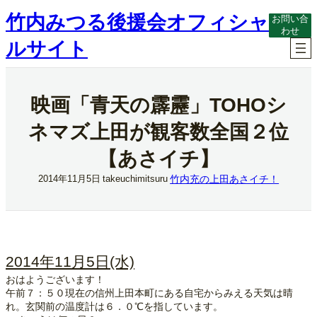
内
竹内みつる後援会オフィシャ
お問い合
容
わせ
を
ルサイト
ス
キ
ッ
プ
映画「青天の霹靂」TOHOシ
ネマズ上田が観客数全国２位
【あさイチ】
竹内充の上田あさイチ！
2014年11月5日
takeuchimitsuru
2014年11月5日(水)
おはようございます！
午前７：５０現在の信州上田本町にある自宅からみえる天気は晴
れ。玄関前の温度計は６．０℃を指しています。