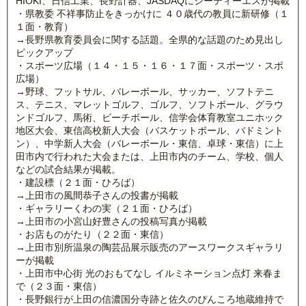
HIOKI、日信工業、長野計器、JASDAQにシーティーエスが掲載
・県教委 不祥事防止をきっかけに ４０歳代の教員に新研修（１
１面・教育）
→長野県教育委員会に関する話題。全県的な話題のため見出し
ピックアップ
・スポーツ広場（１４・１５・１６・１７面・スポーツ・スポ
広場）
→野球、フットサル、バレーボール、サッカー、ソフトテニ
ス、テニス、マレットゴルフ、ゴルフ、ソフトボール、グラウ
ンドゴルフ、馬術、ビーチボール、信学会体育教室ユニホック
地区大会、東信高校新人大会（バスケットボール、バドミント
ン）、中学新人大会（バレーボール・東信、卓球・東信）に上
田市内で行われた大会または、上田市内のチーム、学校、個人
などの試合結果が掲載。
・建設標（２１面・ひろば）
→上田市の風間恭子さんの投書が掲載
・ギャラリーくわの実（２１面・ひろば）
→上田市の小宮山好豊さんの投稿写真が掲載
・お店ものがたり（２２面・東信）
→上田市別所温泉の陶芸品展示販売のアースワークスギャラリ
ーが掲載
・上田市中心街 光のおもてなし イルミネーション点灯 来春ま
で（２３面・東信）
・長野銀行が上田の信濃国分寺跡と佐久のぴんころ地蔵維持で