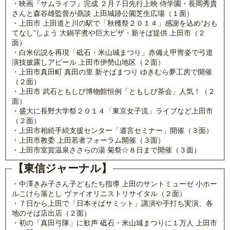
・映画『サムライフ』完成 ２月７日先行上映 侍学園・長岡秀貴
さんと森谷雄監督が鼎談 上田城跡公園芝生広場（１面）
・上田市 上田道と川の駅で「秋穫祭２０１４」感謝を込め“おも
てなし”しよう 大鍋芋煮や巨大ピザ・新そば提供 上田市（２
面）
・白米伝説を再現「砥石・米山城まつり」赤備え甲冑姿で弓道
演技披露しアピール 上田市伊勢山地区（２面）
・上田市真田町 真田の里 新そばまつり ゆきむら夢工房で開催
（２面）
・上田市 武石ともしび博物館恒例「ともしび茶会」人気！（２
面）
・盛大に長野大学祭２０１４「東京女子流」ライブなど上田市
（２面）
・上田市相続手続支援センター「遺言セミナー」開催（３面）
・上田市教委 上田若者フォーラム開催（３面）
・上田市室賀温泉ささらの湯 菊祭☆８日まで開催（３面）
【東信ジャーナル】
・中澤きみ子さん子どもたち指導 上田のサントミューゼ 小ホー
ルこけら落とし ヴァイオリニストリサイタル（２面）
・７日から上田で「日本そばサミット」講演や手打ち実演、各
地のそば店出店（２面）
・初の「真田弓隊」に歓声 砥石・米山城まつりに１万人 上田市