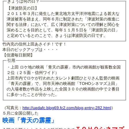
きょうは何の日？
【津波防災の日】
２０１１年３月に発生した東北地方太平洋沖地震による甚大な
津波被害を踏まえ、同年６月に制定された「津波対策の推進に
関する法律」において、広く津波対策についての理解と関心を
深めることを目的として、毎年１１月５日を「津波防災の日」
と定めているとのことで、きょうは津波防災の日です。
竹内充の信州上田あさイチ！です！
本日のピックアップは・・・・
【信濃毎日新聞】
引用
・上田 ロケ地の映画「青天の霹靂」市内の映画館が観客数全国
２位（２５面・信州ワイド）
上田市内でロケが行われたタレント劇団ひとりさん監督の映画
「青天の霹靂」で、同市天神の映画館「TOHOシネマズ上田」
の入場者数が作品を上映した全国３００の映画館の中で２番目
に多かったことが分かった。
（写真元：
http://uedafc.blog69.fc2.com/blog-entry-282.html
）
５月に全国公開した
映画「青天の霹靂」