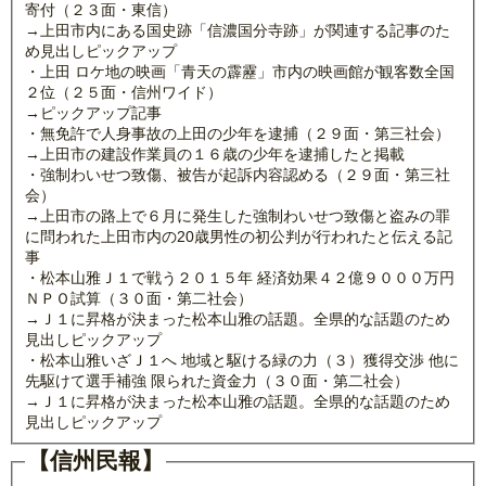
寄付（２３面・東信）
→上田市内にある国史跡「信濃国分寺跡」が関連する記事のた
め見出しピックアップ
・上田 ロケ地の映画「青天の霹靂」市内の映画館が観客数全国
２位（２５面・信州ワイド）
→ピックアップ記事
・無免許で人身事故の上田の少年を逮捕（２９面・第三社会）
→上田市の建設作業員の１６歳の少年を逮捕したと掲載
・強制わいせつ致傷、被告が起訴内容認める（２９面・第三社
会）
→上田市の路上で６月に発生した強制わいせつ致傷と盗みの罪
に問われた上田市内の20歳男性の初公判が行われたと伝える記
事
・松本山雅Ｊ１で戦う２０１５年 経済効果４２億９０００万円
ＮＰＯ試算（３０面・第二社会）
→Ｊ１に昇格が決まった松本山雅の話題。全県的な話題のため
見出しピックアップ
・松本山雅いざＪ１へ 地域と駆ける緑の力（３）獲得交渉 他に
先駆けて選手補強 限られた資金力（３０面・第二社会）
→Ｊ１に昇格が決まった松本山雅の話題。全県的な話題のため
見出しピックアップ
【信州民報】