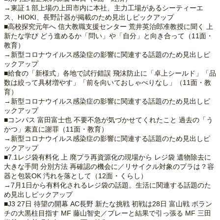
→東証１部上場の上田市内に本社、主力工場があるシーティーエ
ス、HIOKI、長野計器が掲載のため見出しピックアップ
■高校探究元年へ 信大教職支援センター 荒井英治郎准教授に聞く 上
新たな学び どう進めるか「問い」や「自分」と向き合って（11面・
教育）
→新型コロナウイルス感染症の影響に関連する話題のため見出しピ
ックアップ
■給食の「新様式」各地で試行錯誤 飛沫防止に「卓上シールド」「品
数は絞って具材増やす」「前を向いておしゃべりなし」（11面・教
育）
→新型コロナウイルス感染症の影響に関連する話題のため見出しピ
ックアップ
■コンパス 富田富士也 不要不急が気づかせてくれたこと 過去の「う
かつ」素直に謝罪（11面・教育）
→新型コロナウイルス感染症の影響に関連する話題のため見出しピ
ックアップ
■7.1レジ袋有料化 上 廃プラ再資源化の現場から レジ袋 遺物除去に
大きな手間 分別方法 再確認の機会に／リサイクル対象のプラは？容
器と包装OK 汚れを落として（12面・くらし）
→7月1日から有料化されるレジ袋の話題。生活に関連する話題のた
め見出しピックアップ
■J3 27日 待望の開幕 AC長野 新たな挑戦 初戦は28日 富山戦 ボラン
チの大黒柱目指す MF 藤山智史／プレーと結果で引っ張る MF 三田