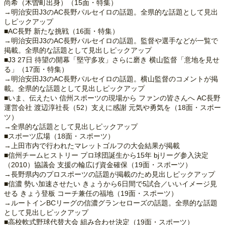
尚希（木曽町出身）（15面・特集）
→明治安田J3のAC長野パルセイロの話題。全県的な話題として見出
しピックアップ
■AC長野 新たな挑戦（16面・特集）
→明治安田J3のAC長野パルセイロの話題。監督や選手などが一覧で
掲載。全県的な話題として見出しピックアップ
■J3 27日 待望の開幕「堅守多攻」さらに磨き 横山監督「意地を見せ
る」（17面・特集）
→明治安田J3のAC長野パルセイロの話題。横山監督のコメントが掲
載。全県的な話題として見出しピックアップ
■いま、伝えたい 信州スポーツの現場から ファンの皆さんへ AC長野
運営会社 渡辺淳社長（52）支えに感謝 元気や勇気を（18面・スポー
ツ）
→全県的な話題として見出しピックアップ
■スポーツ広場（18面・スポーツ）
→上田市内で行われたマレットゴルフの大会結果が掲載
■信州チームヒストリー プロ球団誕生から15年 bjリーグ参入決定
（2010）協議会 支援の輪広げ資金確保（19面・スポーツ）
→長野県内のプロスポーツの話題が掲載のため見出しピックアップ
■信濃 勢い加速させたい きょうから6日間で5試合／いいイメージ見
せる きょう登板 コーチ兼任の福地（19面・スポーツ）
→ルートインBCリーグの信濃グランセローズの話題。全県的な話題
として見出しピックアップ
■高校軟式野球代替大会 組み合わせ決定（19面・スポーツ）