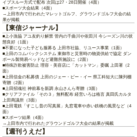
イブスルー方式で配布 次回は27・28日開催（4面）
■スポーツ大会結果（4面）
→上田市内で行われたマレットゴルフ、グラウンドゴルフ大会の結
果が掲載
【東信ジャーナル】
■上小漁協 アユ友釣り解禁 管内の千曲川や依田川 今シーズン川の状
態良好（1面）
■不要になった子ども服募る 上田市社協、リユース事業（1面）
■上田のコムパックシステム 東御市と災害時の物資供給で協定 ダン
ボール製簡易ベッドなど避難所施設に（2面）
■特殊詐欺被害防止 理容・美容店に「カットマン」委嘱 上田署（2
面）
■上田信金の私募債 上田のジェー・ピー・イー 県工科短大に陳列棚
寄贈（2面）
■上田招魂社 神前幕を新調 永山さんら寄贈（3面）
■クリアファイル「その３」無料配布 経営いろは格言 真田氏カルタ
上田商議所（3面）
■上田電鉄「すこし昔の写真展」丸窓電車や赤い鉄橋の風景など（4
面）
■スポーツ結果（4面）
→上田市内で行われたグラウンドゴルフ大会の結果が掲載
【週刊うえだ】