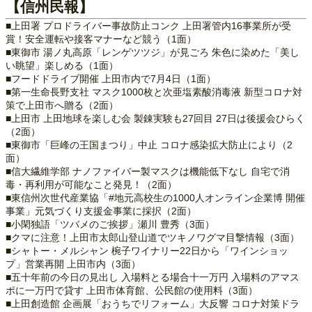
【信州民報】
■上田署 プロドライバー事故防止コンク 上田署管内16事業所が受
賞！安全運転や接客マナーなど競う（1面）
■東御市 湯ノ丸高原「レンゲツツジ」が見ごろ 朱色に染めた「美し
い眺望」楽しめる（1面）
■フードドライブ開催 上田市内で7月4日（1面）
■第一生命長野支社 マスク1000枚と次亜塩素酸消毒液 新型コロナ対
策で上田市へ贈る（2面）
■上田市 上田地球を楽しむ会 製錬実験も27回目 27日は後援会ひらく
（2面）
■東御市「巨峰の王国まつり」中止 コロナ感染拡大防止により（2
面）
■信大繊維学部 ナノファイバー製マスクは機能低下なし 自宅で消
毒・再利用が可能なこと発見！（2面）
■東信州次世代産業協「#地元高校生の1000人オンライン企業博 開催
事業」元気づくり支援金事業に採択（2面）
■小閑独語「ツバメのご挨拶」瀬川 豊秀（3面）
■クマに注意！上田市太郎山登山道でツキノワグマ目撃情報（3面）
■シャトー・メルシャン 椀子ワイナリー22日から「ワインショッ
プ」営業再開 上田市内（3面）
■五十年前の今日の見出し 入場料とる場合十一万円 入場料のアマス
ポに一万円で貸す 上田市体育館、公民館の使用料（3面）
■上田創造館 企画展「おうちでリフォーム」大反響 コロナ対策ドラ