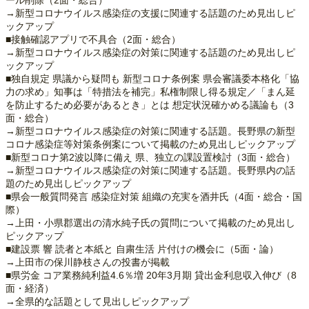
ール削除（2面・総合）
→新型コロナウイルス感染症の支援に関連する話題のため見出しピ
ックアップ
■接触確認アプリで不具合（2面・総合）
→新型コロナウイルス感染症の対策に関連する話題のため見出しピ
ックアップ
■独自規定 県議から疑問も 新型コロナ条例案 県会審議委本格化「協
力の求め」知事は「特措法を補完」私権制限し得る規定／「まん延
を防止するため必要があるとき」とは 想定状況確かめる議論も（3
面・総合）
→新型コロナウイルス感染症の対策に関連する話題。長野県の新型
コロナ感染症等対策条例案について掲載のため見出しピックアップ
■新型コロナ第2波以降に備え 県、独立の課設置検討（3面・総合）
→新型コロナウイルス感染症の対策に関連する話題。長野県内の話
題のため見出しピックアップ
■県会一般質問発言 感染症対策 組織の充実を酒井氏（4面・総合・国
際）
→上田・小県郡選出の清水純子氏の質問について掲載のため見出し
ピックアップ
■建設票 響 読者と本紙と 自粛生活 片付けの機会に（5面・論）
→上田市の保川静枝さんの投書が掲載
■県労金 コア業務純利益4.6％増 20年3月期 貸出金利息収入伸び（8
面・経済）
→全県的な話題として見出しピックアップ