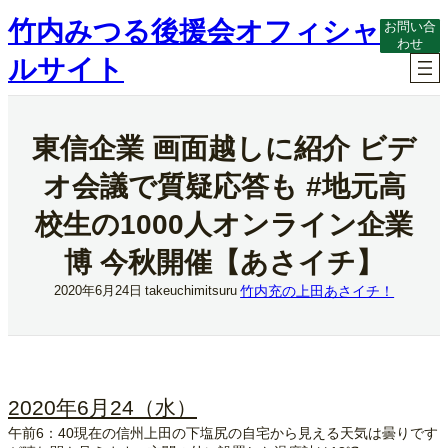
内
竹内みつる後援会オフィシャ
お問い合
容
わせ
を
ルサイト
ス
キ
ッ
プ
東信企業 画面越しに紹介 ビデ
オ会議で質疑応答も #地元高
校生の1000人オンライン企業
博 今秋開催【あさイチ】
竹内充の上田あさイチ！
2020年6月24日
takeuchimitsuru
2020年6月24（水）
午前6：40現在の信州上田の下塩尻の自宅から見える天気は曇りです