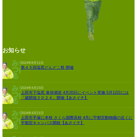
お知らせ
2024年8月11日
第４５回塩尻どんどこ祭 開催
2024年4月23日
上田市下塩尻 沓掛酒造 4月20日にイベント実施 5月12日には
「蔵開放２０２４」開催【あさイチ】
2024年4月21日
上田市手塚に本校 さくら国際高校 4月に宇都宮動物園の近くに
宇都宮キャンパス開校【あさイチ】