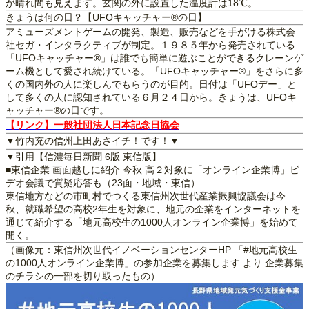
が晴れ間も見えます。玄関の外に設置した温度計は18℃。
きょうは何の日？【UFOキャッチャー®の日】
アミューズメントゲームの開発、製造、販売などを手がける株式会
社セガ・インタラクティブが制定。１９８５年から発売されている
「UFOキャッチャー®」は誰でも簡単に遊ぶことができるクレーンゲ
ーム機として愛され続けている。「UFOキャッチャー®」をさらに多
くの国内外の人に楽しんでもらうのが目的。日付は「UFOデー」と
して多くの人に認知されている６月２４日から。きょうは、UFOキ
ャッチャー®の日です。
【リンク】一般社団法人日本記念日協会
▼竹内充の信州上田あさイチ！です！▼
▼引用【信濃毎日新聞 6版 東信版】
■東信企業 画面越しに紹介 今秋 高２対象に「オンライン企業博」ビ
デオ会議で質疑応答も（23面・地域・東信）
東信地方などの市町村でつくる東信州次世代産業振興協議会は今
秋、就職希望の高校2年生を対象に、地元の企業をインターネットを
通じて紹介する「地元高校生の1000人オンライン企業博」を始めて
開く。
（画像元：東信州次世代イノベーションセンターHP 「#地元高校生
の1000人オンライン企業博」の参加企業を募集します より 企業募集
のチラシの一部を切り取ったもの）