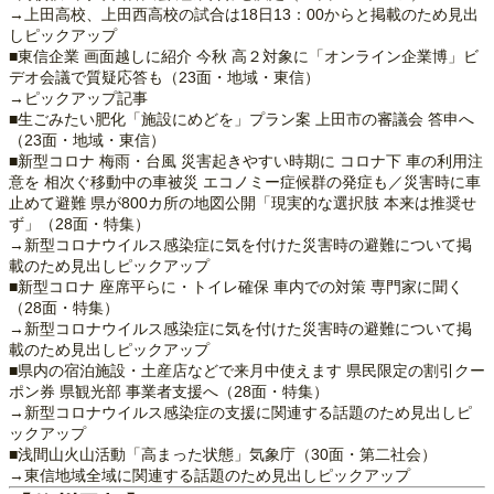
→上田高校、上田西高校の試合は18日13：00からと掲載のため見出
しピックアップ
■東信企業 画面越しに紹介 今秋 高２対象に「オンライン企業博」ビ
デオ会議で質疑応答も（23面・地域・東信）
→ピックアップ記事
■生ごみたい肥化「施設にめどを」プラン案 上田市の審議会 答申へ
（23面・地域・東信）
■新型コロナ 梅雨・台風 災害起きやすい時期に コロナ下 車の利用注
意を 相次ぐ移動中の車被災 エコノミー症候群の発症も／災害時に車
止めて避難 県が800カ所の地図公開「現実的な選択肢 本来は推奨せ
ず」（28面・特集）
→新型コロナウイルス感染症に気を付けた災害時の避難について掲
載のため見出しピックアップ
■新型コロナ 座席平らに・トイレ確保 車内での対策 専門家に聞く
（28面・特集）
→新型コロナウイルス感染症に気を付けた災害時の避難について掲
載のため見出しピックアップ
■県内の宿泊施設・土産店などで来月中使えます 県民限定の割引クー
ポン券 県観光部 事業者支援へ（28面・特集）
→新型コロナウイルス感染症の支援に関連する話題のため見出しピ
ックアップ
■浅間山火山活動「高まった状態」気象庁（30面・第二社会）
→東信地域全域に関連する話題のため見出しピックアップ