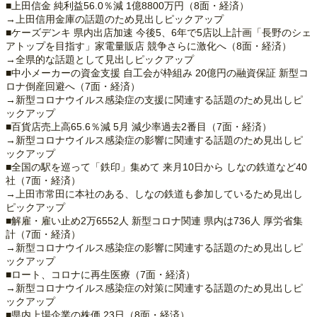
■上田信金 純利益56.0％減 1億8800万円（8面・経済）
→上田信用金庫の話題のため見出しピックアップ
■ケーズデンキ 県内出店加速 今後5、6年で5店以上計画「長野のシェ
アトップを目指す」家電量販店 競争さらに激化へ（8面・経済）
→全県的な話題として見出しピックアップ
■中小メーカーの資金支援 自工会が枠組み 20億円の融資保証 新型コ
ロナ倒産回避へ（7面・経済）
→新型コロナウイルス感染症の支援に関連する話題のため見出しピ
ックアップ
■百貨店売上高65.6％減 5月 減少率過去2番目（7面・経済）
→新型コロナウイルス感染症の影響に関連する話題のため見出しピ
ックアップ
■全国の駅を巡って「鉄印」集めて 来月10日から しなの鉄道など40
社（7面・経済）
→上田市常田に本社のある、しなの鉄道も参加しているため見出し
ピックアップ
■解雇・雇い止め2万6552人 新型コロナ関連 県内は736人 厚労省集
計（7面・経済）
→新型コロナウイルス感染症の影響に関連する話題のため見出しピ
ックアップ
■ロート、コロナに再生医療（7面・経済）
→新型コロナウイルス感染症の対策に関連する話題のため見出しピ
ックアップ
■県内上場企業の株価 23日（8面・経済）