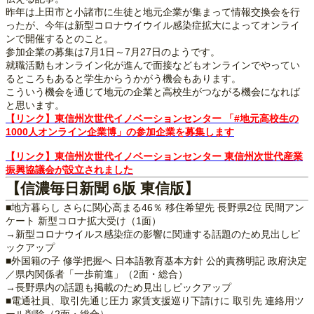
昨年は上田市と小諸市に生徒と地元企業が集まって情報交換会を行
ったが、今年は新型コロナウイウイル感染症拡大によってオンライ
ンで開催するとのこと。
参加企業の募集は7月1日～7月27日のようです。
就職活動もオンライン化が進んで面接などもオンラインでやってい
るところもあると学生からうかがう機会もあります。
こういう機会を通じて地元の企業と高校生がつながる機会になれば
と思います。
【リンク】東信州次世代イノベーションセンター 「#地元高校生の
1000人オンライン企業博」の参加企業を募集します
【リンク】東信州次世代イノベーションセンター 東信州次世代産業
振興協議会が設立されました
【信濃毎日新聞 6版 東信版】
■地方暮らし さらに関心高まる46％ 移住希望先 長野県2位 民間アン
ケート 新型コロナ拡大受け（1面）
→新型コロナウイルス感染症の影響に関連する話題のため見出しピ
ックアップ
■外国籍の子 修学把握へ 日本語教育基本方針 公的責務明記 政府決定
／県内関係者「一歩前進」（2面・総合）
→長野県内の話題も掲載のため見出しピックアップ
■電通社員、取引先通じ圧力 家賃支援巡り下請けに 取引先 連絡用ツ