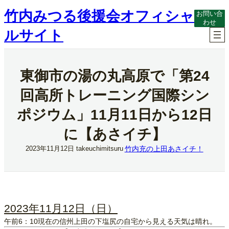
内
竹内みつる後援会オフィシャ
お問い合
容
わせ
を
ルサイト
ス
キ
ッ
プ
東御市の湯の丸高原で「第24
回高所トレーニング国際シン
ポジウム」11月11日から12日
に【あさイチ】
竹内充の上田あさイチ！
2023年11月12日
takeuchimitsuru
2023年11月12日（日）
午前6：10現在の信州上田の下塩尻の自宅から見える天気は晴れ。