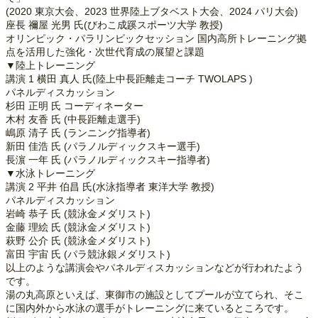
(2020 東京大会、2023 世界陸上ブタベスト大会、2024 パリ大会)
座長 禰屋 光男 氏(びわこ成蹊スポーツ大学 教授)
オリンピック・パラリンピックセッション 国内高所トレーニング拠
点を活用した強化・次世代育成の展望と課題
▼陸上トレーニング
講演 1 横田 真人 氏(陸上中長距離走コーチ TWOLAPS )
パネルディスカッション
杉田 正明 氏 コーディネーター
木村 友香 氏 (中長距離走選手)
嶋原 清子 氏 (ランニング指導者)
新田 佳浩 氏 (パラノルディックスキー選手)
長濵 一年 氏 (パラノルディックスキー指導者)
▼水泳トレーニング
講演 2 平井 伯昌 氏(水泳指導者 東洋大学 教授)
パネルディスカッション
岩崎 恭子 氏 (競泳金メダリスト)
金藤 理絵 氏 (競泳金メダリスト)
萩野 公介 氏 (競泳金メダリスト)
富田 宇宙 氏 (パラ競泳銀メダリスト)
以上のような講演会やパネルディスカッションなどが行われたよう
です。
湯の丸高原といえば、東御市の施設としてプールが立てられ、そこ
に国内外から水泳の選手がトレーニングに来ているところです。