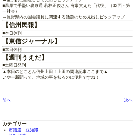
■温厚で手堅い農政通 若林正俊さん 有事支えた「代役」（33面・第
一社会）
→長野県内の国会議員に関連する話題のため見出しピックアップ
【信州民報】
■本日休刊
【東信ジャーナル】
■本日休刊
【週刊うえだ】
■土曜日発刊
▲本日のとことん信州上田！上田の関連記事ここまで▲
いやー新聞って、地域の事を知るのに便利ですね！
前へ
次へ
カテゴリー
市議選 豆知識