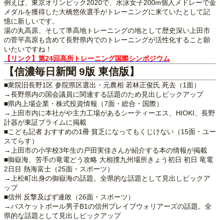
例えば、東京オリンピック2020で、水泳女子200m個人メドレーで金
メダルを獲得した大橋悠依選手がトレーニングに来ていたとして記
憶に新しいです。
湯の丸高原、そして準高地トレーニングの地として歴史深い上田市
の菅平高原も含めて長野県内でのトレーニングが活性化すること願
いたいですね！
【リンク】第24回高所トレーニング国際シンポジウム
【信濃毎日新聞 9版 東信版】
■衆院旧長野1区 参院県区選出・元農相 若林正俊氏 死去（1面）
→長野県内の国会議員に関連する話題のため見出しピックアップ
■県内上場企業・株式投資情報（7面・総合・国際）
→上田市内に本社がや主力工場があるシーティーエス、HIOKI、長野
計器が東証プライムに掲載
■こども記者 おすすめの1冊 貧乏になってもくじけない（15面・ユー
スてらす）
→上田市の小学校3年生の戸田実佳さんが紹介する本の情報が掲載
■御嶽海、苦手の竜電どう攻略 大相撲九州場所きょう初日 初日 竜電
2日目 熱海富士（25面・スポーツ）
→上松町出身の御嶽海の話題。全県的な話題として見出しピックア
ップ
■信州 反撃及ばず連敗（26面・スポーツ）
→バスケットボール男子B1の信州ブレイブウォリアーズの話題。全
県的な話題として見出しピックアップ