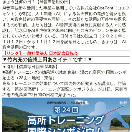
きょうは何の日？【AI音声活用の日】
AI音声技術を活用した事業を展開している株式会社CoeFont（コエフ
ォント）が制定。人工知能（AI）による音声技術の進歩と普及を祝
い、AI音声技術の重要性を理解し、その新たな活用の可能性を探求
するのが目的。また同社は、AI音声技術の発展に貢献する人々に感
謝し、記念日をAI音声技術の未来に向けた共有のビジョンを築く場
としていきたいと考えている。日付は同社の設立日（２０２１年１
１月１２日）から１１月１２日を記念日としたもの。きょうは、AI
音声活用の日です。
【リンク】一般社団法人 日本記念日協会
▼竹内充の信州上田あさイチ！です！▼
▼引用【信濃毎日新聞 第9版】
■高所トレーニングの効果巡り討論 東御・湯の丸高原で 国際シンポ
始まる（28面・地域・東信）
高所トレーニングの効果について国内外の研究者らが講演し、討論
する「第24回高所トレーニング国際シンポジウム」が11日、東御市
の湯の丸高原で2日間の日程で始まった。