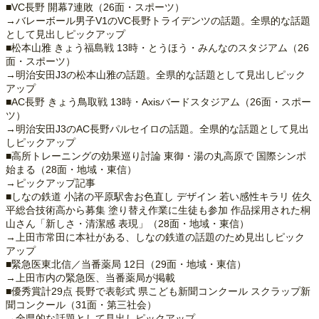
■VC長野 開幕7連敗（26面・スポーツ）
→バレーボール男子V1のVC長野トライデンツの話題。全県的な話題
として見出しピックアップ
■松本山雅 きょう福島戦 13時・とうほう・みんなのスタジアム（26
面・スポーツ）
→明治安田J3の松本山雅の話題。全県的な話題として見出しピック
アップ
■AC長野 きょう鳥取戦 13時・Axisバードスタジアム（26面・スポー
ツ）
→明治安田J3のAC長野パルセイロの話題。全県的な話題として見出
しピックアップ
■高所トレーニングの効果巡り討論 東御・湯の丸高原で 国際シンポ
始まる（28面・地域・東信）
→ピックアップ記事
■しなの鉄道 小諸の平原駅舎お色直し デザイン 若い感性キラリ 佐久
平総合技術高から募集 塗り替え作業に生徒も参加 作品採用された桐
山さん「新しさ・清潔感 表現」（28面・地域・東信）
→上田市常田に本社がある、しなの鉄道の話題のため見出しピック
アップ
■緊急医東北信／当番薬局 12日（29面・地域・東信）
→上田市内の緊急医、当番薬局が掲載
■優秀賞計29点 長野で表彰式 県こども新聞コンクール スクラップ新
聞コンクール（31面・第三社会）
→全県的な話題として見出しピックアップ