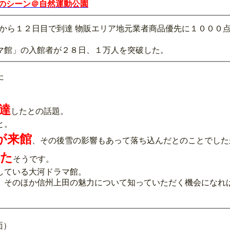
森のシーン＠自然運動公園
館から１２日目で到達 物販エリア地元業者商品優先に１０００
マ館」の入館者が２８日、１万人を突破した。
た
達
したとの話題。
と。
が来館
、その後雪の影響もあって落ち込んだとのことでした
れた
そうです。
している大河ドラマ館。
、そのほか信州上田の魅力について知っていただく機会になれ
面）