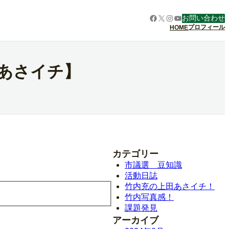
Facebook
X
Instagram
YouTube
お問い合わせ
プロフィール
HOME
【あさイチ】
カテゴリー
市議選 豆知識
活動日誌
竹内充の上田あさイチ！
竹内写真感！
課題発見
アーカイブ