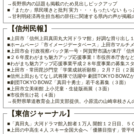
→長野県内の話題も掲載のため見出しピックアップ
■「またか」県民嘆きと批判 実力・・・もったいない も
→甘利明経済再生担当相の辞任に関連する県内の声が掲載
【信州民報】
■上田市「信州上田真田丸大河ドラマ館」好調な滑り出し
■ホームページ「市イメージデータベース」上田市マルチメ
■上田市会 行政視察パック第一号・阿賀野市議が来庁「信
■２６年度わがまち魅力アップ応援事業！市役所本庁舎など
■わがまち魅力アップ応援事業平成２８年度事業の募集ス
■上田市・常田毘沙門堂「学業成就祈願祭」２月７日（２
■信州上田おもてなし武将隊で活躍中 劇団TOKYO BO
■劇団TOKYO BOWZ「真田十勇士」若干名募集（３面）
■上田市立美術館 上小児童・生徒版画展（３面）
■市役所生け花（４面）
→長野県華道教育会上田支部提供。小原流の山崎幸枝さん
【東信ジャーナル】
■「真田丸」大河ドラマ館入館者１万人 開館１２日目、５
■上田の中高生４人 スキー全国大会へ「優勝目指す」菅平