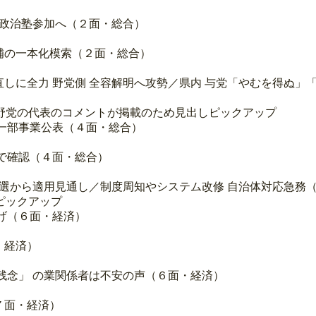
ら政治塾参加へ（２面・総合）
補の一本化模索（２面・総合）
しに全力 野党側 全容解明へ攻勢／県内 与党「やむを得ぬ」
野党の代表のコメントが掲載のため見出しピックアップ
 一部事業公表（４面・総合）
議で確認（４面・総合）
参院選から適用見通し／制度周知やシステム改修 自治体対応急務
ピックアップ
下げ（６面・経済）
・経済）
残念」 の業関係者は不安の声（６面・経済）
７面・経済）