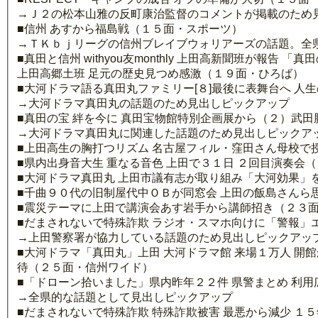
→Ｊ２の松本山雅の反町康治監督のコメントが掲載のため
■信州 あすから福島戦（１５面・スポーツ）
→ＴＫｂｊリーグの信州ブレイブウォリアーズの話題。全
■真田と信州 withyou友monthly 上田高新聞班が
上田高郷土班 足元の歴史見つめ感激（１９面・ひろば）
■大河ドラマ語る真田丸ファミリー[８]最後に表舞台へ 人
→大河ドラマ真田丸の話題のため見出しピックアップ
■真田の宝 絆を今に 真田宝物館特別企画展から（２）武田
→大河ドラマ真田丸に関連した話題のため見出しピックア
■上田高生の胸打つリズム 名古屋フィル・窪田さん母校で
■県内出身音大生 重なる音色 上田で３１日 ２回目演奏会
■大河ドラマ真田丸 上田市議有志が取り組み「大河効果」
■千曲９０代の旧制屋代中ＯＢが同窓会 上田の飯島さんら
■震災テーマに上田で講演会あす岩手から講師招き（２３
■だまされないで特殊詐欺 ラジオ・スマホ向けに「警報」
→上田警察署が協力している話題のため見出しピックアッ
■大河ドラマ「真田丸」上田 大河ドラマ館 来場１万人 開
待（２５面・信州ワイド）
■「ドローン拾いました」県内昨年２２件 県警まとめ 利
→全県的な話題として見出しピックアップ
■だまされないで特殊詐欺 特殊詐欺被害 最悪から減少 