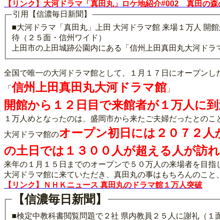
【リンク】大河ドラマ「真田丸」ロケ地紹介#002 真田の
引用【信濃毎日新聞】
■大河ドラマ「真田丸」上田 大河ドラマ館 来場１万人 開
待（２５面・信州ワイド）
上田市の上田城跡公園内にある「信州上田真田丸大河ドラ
全国で唯一の大河ドラマ館として、１月１７日にオープンし
信州上田真田丸大河ドラマ館
「
」
開館から１２日目で来館者が１万人に到
１万人めとなったのは、盛岡市から来たご夫婦だったとのこ
オープン初日には２０７２人
大河ドラマ館の
の土日では１３００人が超える人が訪
来年の１月１５日までのオープンで５０万人の来場者を目指
大河ドラマ館に来ていただき、真田丸の事はもちろんのこと
【リンク】ＮＨＫニュース 真田丸のドラマ館１万人突破
【信濃毎日新聞】
■検定中教科書閲覧問題で２社 県内教員２５人に謝礼（１