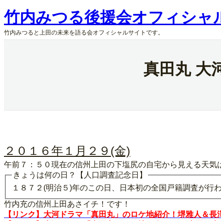
内
竹内みつる後援会オフィシャ
容
を
竹内みつると上田の未来を語る会オフィシャルサイトです。
ス
キ
ッ
真田丸 大
プ
２０１６年１月２９(金)
午前７：５０現在の信州上田の下塩尻の自宅から見える天気
きょうは何の日？【人口調査記念日】
１８７２(明治５)年のこの日、日本初の全国戸籍調査が行
竹内充の信州上田あさイチ！です！
【リンク】大河ドラマ「真田丸」のロケ地紹介！堺雅人＆長