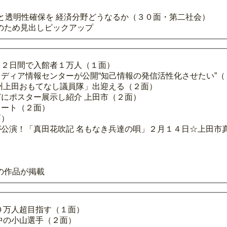
っと透明性確保を 経済分野どうなるか（３０面・第二社会）
のため見出しピックアップ
１２日間で入館者１万人（１面）
ディア情報センターが公開“知己情報の発信活性化させたい”（
州上田おもてなし議員隊」出迎える（２面）
にポスター展示し紹介 上田市（２面）
タート（２面）
面）
WZが公演！「真田花吹記 名もなき兵達の唄」２月１４日☆上田
の作品が掲載
０万人超目指す（１面）
中の小山選手（２面）