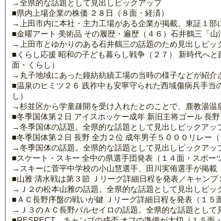
→全県的な話題として見出しピックアップ
■県内上場企業の株価 ２８日（８面・経済）
→上田市内に本社・主力工場がある企業が掲載。東証１部に
■金曜アート 美術品 その履歴・遍歴（４６）石井鶴三「
→上田市とゆかりのある石井鶴三の話題のため見出しピッ
■くらし応援 昭和の子ども暮らし戦争（２７） 新時代へ
面・くらし）
→丸子地域にあった鐘紡紡績工場の当時の様子などが紹介
■温泉のヒミツ２６ 践祚中も安寧守られた西域傷病兵手当
し）
→杉並区から学童疎開を受け入れたとのことで、鹿教湯温
■冬季国体第２日 アイスホッケー成年 新旧主将ゴール 長
→冬季国体の話題。全県的な話題として見出しピックアッ
■冬季国体第２日 長野 全力２位 成年男子５０００リレー
→冬季国体の話題。全県的な話題として見出しピックアッ
■スケート・スキー 全中の県選手団発表（１４面・スポー
→スキーに菅平中学校の小山慧選手、田川実侑選手が掲載
■山雅 清水戦は第３節 Ｊリーグ詳細日程を発表／キャンプ
→Ｊ２の松本山雅の話題。全県的な話題として見出しピッ
■ＡＣ長野序盤の戦いが鍵 Ｊリーグ詳細日程を発表（１５
→Ｊ３のＡＣ長野パルセイロの話題。全県的な話題として
■RESPECT キャンプの成否 オフの準備が大切（１５面