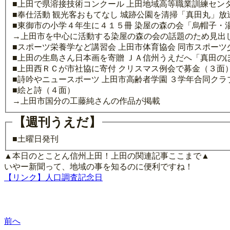
■上田で県溶接技術コンクール 上田地域高等職業訓練セン
■奉仕活動 観光客おもてなし 城跡公園を清掃「真田丸」
■東御市の小学４年生に４１５冊 染屋の森の会「烏帽子・
→上田市を中心に活動する染屋の森の会の話題のため見出
■スポーツ栄養学など講習会 上田市体育協会 同市スポーツ
■上田の生島さん日本画を寄贈 ＪＡ信州うえだへ「真田の
■上田西ＲＣが市社協に寄付 クリスマス例会で募金（３面
■詩吟やニュースポーツ 上田市高齢者学園 ３学年合同ク
■絵と詩（４面）
→上田市国分の工藤純さんの作品が掲載
【週刊うえだ】
■土曜日発刊
▲本日のとことん信州上田！上田の関連記事ここまで▲
いやー新聞って、地域の事を知るのに便利ですね！
【リンク】人口調査記念日
前へ