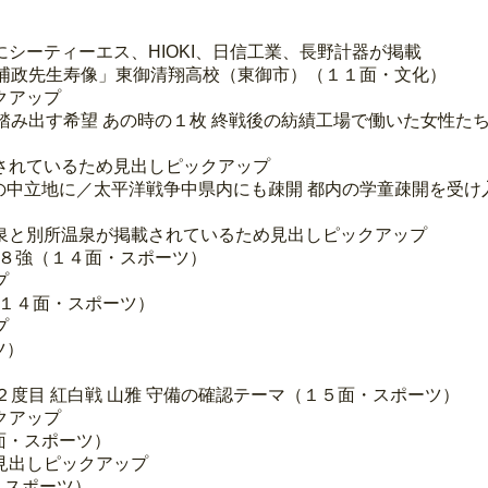
シーティーエス、HIOKI、日信工業、長野計器が掲載
山浦政先生寿像」東御清翔高校（東御市）（１１面・文化）
クアップ
と踏み出す希望 あの時の１枚 終戦後の紡績工場で働いた女性た
されているため見出しピックアップ
の中立地に／太平洋戦争中県内にも疎開 都内の学童疎開を受け
泉と別所温泉が掲載されているため見出しピックアップ
野８強（１４面・スポーツ）
プ
（１４面・スポーツ）
プ
ツ）
２度目 紅白戦 山雅 守備の確認テーマ（１５面・スポーツ）
クアップ
面・スポーツ）
見出しピックアップ
・スポーツ）