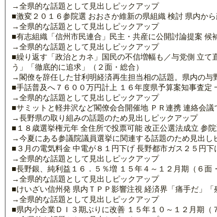
→全県的な話題として見出しピックアップ
■激変２０１６参院選 おおさか維新の県組織 検討 県内か
→全県的な話題として見出しピックアップ
■有志組織「信州市民連合」民主・共産に公開討論提案 候
→全県的な話題として見出しピックアップ
■繰り返す「政治とカネ」国民の不信増幅も／与党側 立て直
う」「徹底的に追求」（２面・総合）
→閣僚を辞任した甘利明経済再生担当相の話題。県内の与
■手話普及へ７６００万円計上 １６年度県予算案知事査定
→全県的な話題として見出しピックアップ
■サミットと軽井沢など閣僚会合開催地 ＰＲ連携 連絡会
→長野県の取り組みの話題のため見出しピックアップ
■１８歳選挙権元年 全住所で投票可能 改正公選法成立 
→今夏にある参議院議員選挙に関連する話題のため見出し
■３月の電気料金 中電が８１円下げ 長野都市ガス２５円
→全県的な話題として見出しピックアップ
■長野銀、純利益１６．５％増 １５年４～１２月期（６面
→全県的な話題として見出しピックアップ
■けいざい信州発 県内ＴＰＰ影響注視 経済界「痛手だ」「
→全県的な話題として見出しピックアップ
■県内小企業ＤＩ３期ぶりに改善 １５年１０～１２月期（