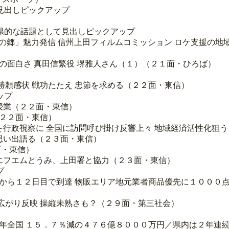
見出しピックアップ
県的な話題として見出しピックアップ
報告 「真田の郷」魅力発信 信州上田フィルムコミッション ロケ支援
生の面白さ 真田信繁役 堺雅人さん（１）（２１面・ひろば）
勝頼感状 戦功たたえ 忠節を求める（２２面・東信）
ップ
授業（２２面・東信）
（２２面・東信）
を行政視察に 全国に訪問呼び掛け反響上々 地域経済活性化狙
思い出語る（２３面・東信）
面・東信）
エフエムとうみ、上田署と協力（２３面・東信）
プ
館から１２日目で到達 物販エリア地元業者商品優先に１０００
用広がり反映 操縦未熟さも？（２９面・第三社会）
１５年全国 １５．７％減の４７６億８０００万円／県内は２年連