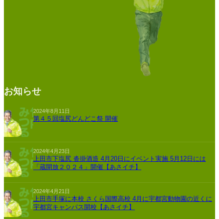
お知らせ
2024年8月11日
第４５回塩尻どんどこ祭 開催
2024年4月23日
上田市下塩尻 沓掛酒造 4月20日にイベント実施 5月12日には
「蔵開放２０２４」開催【あさイチ】
2024年4月21日
上田市手塚に本校 さくら国際高校 4月に宇都宮動物園の近くに
宇都宮キャンパス開校【あさイチ】