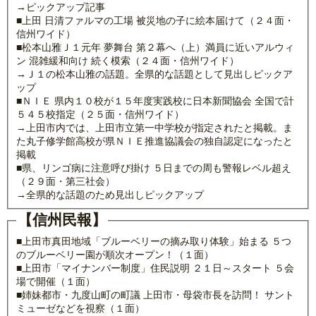
→ピックアップ記事
■上田 日清ファルマの工場 被災地の子に絵本届けて（２４面・
信州ワイド）
■松本山雅Ｊ１元年 夢舞台 第２幕へ（上）満員に近いアルウィ
ン 混雑緩和向け 続く模索（２４面・信州ワイド）
→Ｊ１の松本山雅の話題。全県的な話題として見出しピックア
ップ
■ＮＩＥ 県内１０校が１５年度実践校に日本新聞協会 全国で計
５４５校指定（２５面・信州ワイド）
→上田市内では、上田市立第一中学校が指定されたと掲載。ま
た丸子修学館高校が県ＮＩＥ推進協議会の独自認定になったと
掲載
■県、リンゴ病に注意呼び掛け ５日までの周も警報レベル超え
（２９面・第三社会）
→全県的な話題のため見出しピックアップ
【信州民報】
■上田市真田地域「ブルーベリーの摘み取り体験」始まる ５つ
のブルーベリー園が順次オープン！（１面）
■上田市「マイナンバー制度」住民説明 ２１日～スタート ５会
場で開催（１面）
■姉妹都市・九度山町の町議 上田市・母袋市長を訪問！ サント
ミューゼなどを視察（１面）