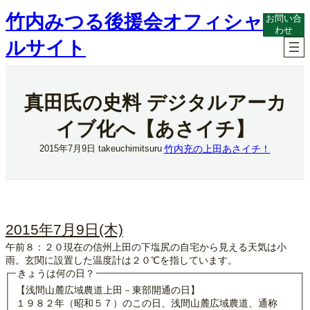
内
竹内みつる後援会オフィシャ
お問い合
容
わせ
を
ルサイト
ス
キ
ッ
プ
真田氏の史料 デジタルアーカ
イブ化へ【あさイチ】
竹内充の上田あさイチ！
2015年7月9日
takeuchimitsuru
2015年7月9日(木)
午前８：２０現在の信州上田の下塩尻の自宅から見える天気は小
雨。玄関に設置した温度計は２０℃を指しています。
きょうは何の日？
【浅間山麓広域農道上田－東部開通の日】
１９８２年（昭和５７）のこの日、浅間山麓広域農道、通称