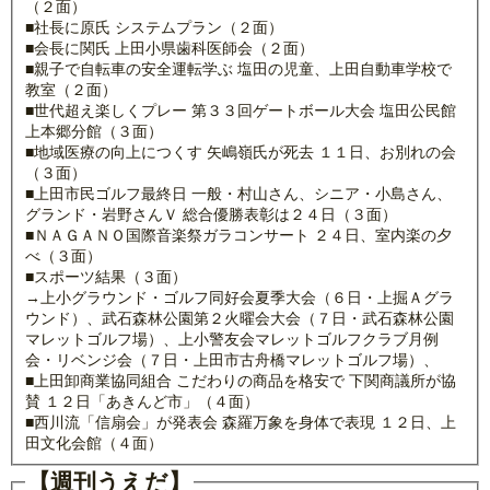
（２面）
■社長に原氏 システムプラン（２面）
■会長に関氏 上田小県歯科医師会（２面）
■親子で自転車の安全運転学ぶ 塩田の児童、上田自動車学校で
教室（２面）
■世代超え楽しくプレー 第３３回ゲートボール大会 塩田公民館
上本郷分館（３面）
■地域医療の向上につくす 矢嶋嶺氏が死去 １１日、お別れの会
（３面）
■上田市民ゴルフ最終日 一般・村山さん、シニア・小島さん、
グランド・岩野さんＶ 総合優勝表彰は２４日（３面）
■ＮＡＧＡＮＯ国際音楽祭ガラコンサート ２４日、室内楽の夕
べ（３面）
■スポーツ結果（３面）
→上小グラウンド・ゴルフ同好会夏季大会（６日・上掘Ａグラ
ウンド）、武石森林公園第２火曜会大会（７日・武石森林公園
マレットゴルフ場）、上小警友会マレットゴルフクラブ月例
会・リベンジ会（７日・上田市古舟橋マレットゴルフ場）、
■上田卸商業協同組合 こだわりの商品を格安で 下関商議所が協
賛 １２日「あきんど市」（４面）
■西川流「信扇会」が発表会 森羅万象を身体で表現 １２日、上
田文化会館（４面）
【週刊うえだ】