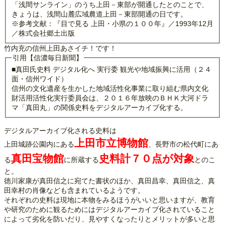
「浅間サンライン」のうち上田－東部が開通したとのことで、
きょうは、浅間山麓広域農道上田－東部開通の日です。
※参考文献：『目で見る 上田・小県の１００年』／1993年12月
／株式会社郷土出版
竹内充の信州上田あさイチ！です！
引用【信濃毎日新聞】
■真田氏史料 デジタル化へ 実行委 観光や地域振興に活用（２４
面・信州ワイド）
信州の文化遺産を生かした地域活性化事業に取り組む県内文化
財活用活性化実行委員会は、２０１６年放映のＢＨＫ大河ドラ
マ「真田丸」の関係史料をデジタルアーカイブ化する。
デジタルアーカイブ化される史料は
上田市立博物館
上田城跡公園内にある
、長野市の松代町にあ
真田宝物館
史料計７０点が対象
る
に所蔵する
とのこ
と。
徳川家康が真田信之に宛てた書状のほか、真田昌幸、真田信之、真
田幸村の肖像なども含まれているようです。
それぞれの史料は現地に本物をみるほうがいいと思いますが、教育
や研究のために観るためにはデジタルアーカイブ化されていること
によって劣化を防いだり、見やすくなったりとメリットが多いと思