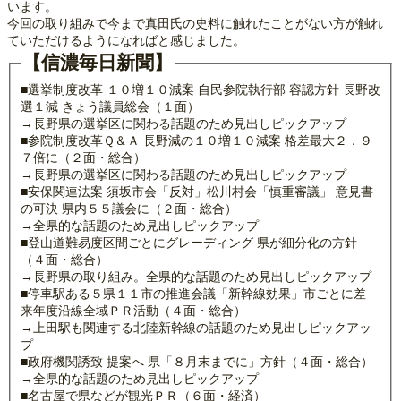
います。
今回の取り組みで今まで真田氏の史料に触れたことがない方が触れ
ていただけるようになればと感じました。
【信濃毎日新聞】
■選挙制度改革 １０増１０減案 自民参院執行部 容認方針 長野改
選１減 きょう議員総会（１面）
→長野県の選挙区に関わる話題のため見出しピックアップ
■参院制度改革Ｑ＆Ａ 長野減の１０増１０減案 格差最大２．９
７倍に（２面・総合）
→長野県の選挙区に関わる話題のため見出しピックアップ
■安保関連法案 須坂市会「反対」松川村会「慎重審議」 意見書
の可決 県内５５議会に（２面・総合）
→全県的な話題のため見出しピックアップ
■登山道難易度区間ごとにグレーディング 県が細分化の方針
（４面・総合）
→長野県の取り組み。全県的な話題のため見出しピックアップ
■停車駅ある５県１１市の推進会議「新幹線効果」市ごとに差
来年度沿線全域ＰＲ活動（４面・総合）
→上田駅も関連する北陸新幹線の話題のため見出しピックアッ
プ
■政府機関誘致 提案へ 県「８月末までに」方針（４面・総合）
→全県的な話題のため見出しピックアップ
■名古屋で県などが観光ＰＲ（６面・経済）