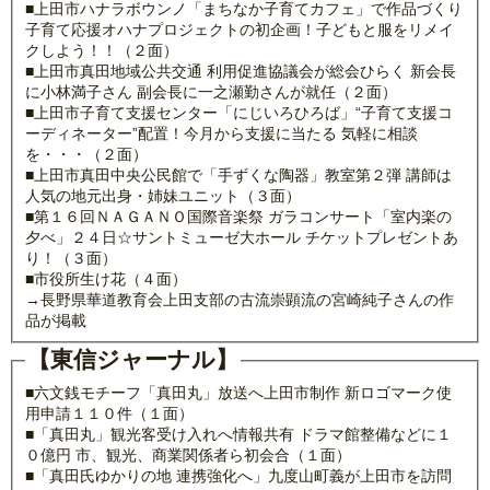
■上田市ハナラボウンノ「まちなか子育てカフェ」で作品づくり
子育て応援オハナプロジェクトの初企画！子どもと服をリメイ
クしよう！！（２面）
■上田市真田地域公共交通 利用促進協議会が総会ひらく 新会長
に小林満子さん 副会長に一之瀬勤さんが就任（２面）
■上田市子育て支援センター「にじいろひろば」“子育て支援コ
ーディネーター”配置！今月から支援に当たる 気軽に相談
を・・・（２面）
■上田市真田中央公民館で「手ずくな陶器」教室第２弾 講師は
人気の地元出身・姉妹ユニット（３面）
■第１６回ＮＡＧＡＮＯ国際音楽祭 ガラコンサート「室内楽の
夕べ」２４日☆サントミューゼ大ホール チケットプレゼントあ
り！（３面）
■市役所生け花（４面）
→長野県華道教育会上田支部の古流崇顕流の宮崎純子さんの作
品が掲載
【東信ジャーナル】
■六文銭モチーフ「真田丸」放送へ上田市制作 新ロゴマーク使
用申請１１０件（１面）
■「真田丸」観光客受け入れへ情報共有 ドラマ館整備などに１
０億円 市、観光、商業関係者ら初会合（１面）
■「真田氏ゆかりの地 連携強化へ」九度山町義が上田市を訪問