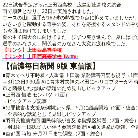
22日試合予定だった上田西高校－広島新庄高校の試合
雨で順延となり、23日に実施されました。
エースの山口選手が162球の熱投で０点に抑えていましたが
いきいきと躍動する選手の姿、それを応援するスタンドのみ
も今回は負けてしまいました。
夏の甲子園大会に向けてまた一歩ずつ突き進んで、夏にはぜ
選手のみなさん、関係者のみなさん大変お疲れ様でした。
【リンク】上田西高等学校
【リンク】上田西高等学校 Twitter
【信濃毎日新聞 9版 東信版】
■青木でヘリ不時着 4人重傷 上田署 業務障害容疑も視野（1
→3月23日9:30過ぎに青木村夫神の水田にヘリコプターが
市と隣接した地域の話題のため見出しピックアップ
■上田西 惜敗 センバツ（1面）
→ピックアップ記事
■犯罪被害者支援条例制定へ 県、5月に議論開始（2面・総合
→全県的な話題として見出しピックアップ
■羽田氏推薦撤回 国民幹部が言及 参院県区補選（2面・総合
→羽田雄一郎氏逝去い伴う参議院長野区補欠選挙の話題。全
■首都圏 時短 来月21日まで調整（2面・総合）