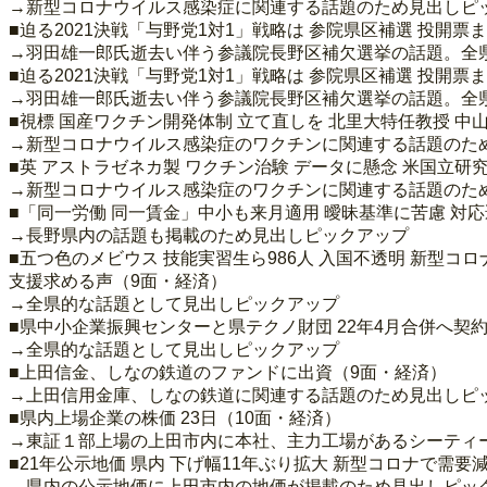
→新型コロナウイルス感染症に関連する話題のため見出しピ
■迫る2021決戦「与野党1対1」戦略は 参院県区補選 投開票
→羽田雄一郎氏逝去い伴う参議院長野区補欠選挙の話題。全
■迫る2021決戦「与野党1対1」戦略は 参院県区補選 投開票
→羽田雄一郎氏逝去い伴う参議院長野区補欠選挙の話題。全
■視標 国産ワクチン開発体制 立て直しを 北里大特任教授 中
→新型コロナウイルス感染症のワクチンに関連する話題のた
■英 アストラゼネカ製 ワクチン治験 データに懸念 米国立研
→新型コロナウイルス感染症のワクチンに関連する話題のた
■「同一労働 同一賃金」中小も来月適用 曖昧基準に苦慮 対
→長野県内の話題も掲載のため見出しピックアップ
■五つ色のメビウス 技能実習生ら986人 入国不透明 新型コ
支援求める声（9面・経済）
→全県的な話題として見出しピックアップ
■県中小企業振興センターと県テクノ財団 22年4月合併へ契
→全県的な話題として見出しピックアップ
■上田信金、しなの鉄道のファンドに出資（9面・経済）
→上田信用金庫、しなの鉄道に関連する話題のため見出しピ
■県内上場企業の株価 23日（10面・経済）
→東証１部上場の上田市内に本社、主力工場があるシーティー
■21年公示地価 県内 下げ幅11年ぶり拡大 新型コロナで需要
→県内の公示地価に上田市内の地価が掲載のため見出しピッ