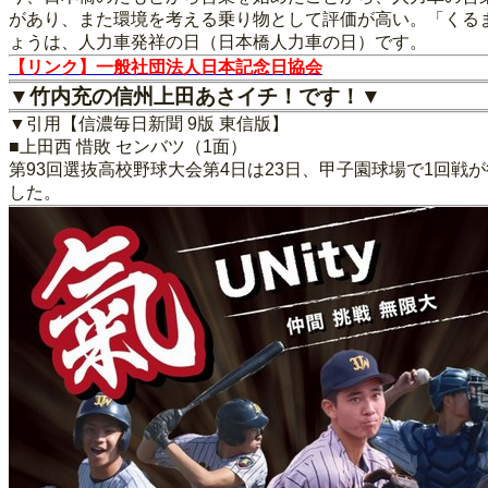
があり、また環境を考える乗り物として評価が高い。「くる
ょうは、人力車発祥の日（日本橋人力車の日）です。
【リンク】一般社団法人日本記念日協会
▼竹内充の信州上田あさイチ！です！▼
▼引用【信濃毎日新聞 9版 東信版】
■上田西 惜敗 センバツ（1面）
第93回選抜高校野球大会第4日は23日、甲子園球場で1回
した。