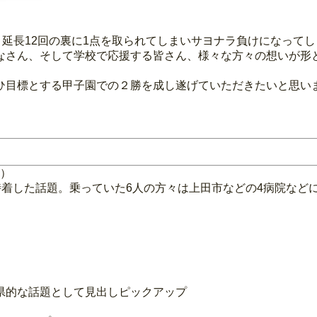
、延長12回の裏に1点を取られてしまいサヨナラ負けになって
なさん、そして学校で応援する皆さん、様々な方々の想いが形
ひ目標とする甲子園での２勝を成し遂げていただきたいと思い
面）
不時着した話題。乗っていた6人の方々は上田市などの4病院な
）
）
県的な話題として見出しピックアップ