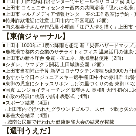
■上田市 川西地域自治センターでモビール作り コロナ禍 楽
■上田市 コミュニティセンター西内の共同浴場「隠れた名湯」
■上田市 マルチメディア情報センター 春の工作教室は予約・
■特殊詐欺電話に注意 上田市内で不審電話（3面）
■内久根嘉子さんが作品展 小唄画「江戸人情を描く」上田市
【東信ジャーナル】
■上田市 1000年に1度の降雨も想定 新「災害ハザードマップ
■鹿教湯で都内の企業のサテライトオフィス 温泉活用の健康
■上田市の新本庁舎 免震・省エネ、地域産材使用（2面）
■シダレ、ヤマザクラ開花 上田城跡公園（2面）
■上田市当初補正予算 新型コロナワクチン接種 5億9000万円
■あすから全日本ジュニアスキー選手権 田中小の赤川君 出
■東御の児童にシトラスリボン しげの里づくりの会 東御LCな
■写真 エンジョイティーチング 蔡瑩さん 長和町大門 初心に
■市政の発展に功績 小諸市表彰式（4面）
■スポーツ結果（4面）
→上田市内で行われたグラウンドゴルフ、スポーツ吹き矢の
■麻雀大会結果（4面）
→城南公民館で行われた健康麻雀大会の結果が掲載
【週刊うえだ】