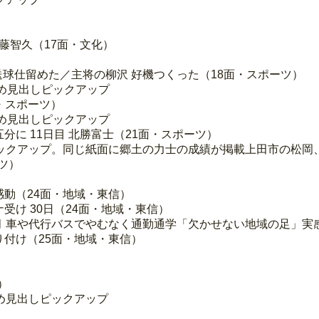
藤智久（17面・文化）
 送球仕留めた／主将の柳沢 好機つくった（18面・スポーツ）
め見出しピックアップ
面・スポーツ）
め見出しピックアップ
に 11日目 北勝富士（21面・スポーツ）
ックアップ。同じ紙面に郷土の力士の成績が掲載上田市の松岡
ツ）
感動（24面・地域・東信）
受け 30日（24面・地域・東信）
5カ月 車や代行バスでやむなく通勤通学「欠かせない地域の足」実
り付け（25面・地域・東信）
）
め見出しピックアップ