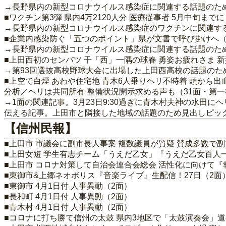
→長野県内の新型コロナウイルス感染症に関連する話題のた
■ワクチン第3弾 県内4万2120人分 医療従事者 5月中旬まで
→長野県内の新型コロナウイルス感染症のワクチンに関連す
■企業内感染防ぐ「五つのポイント」県が文書で呼び掛けへ（
→長野県内の新型コロナウイルス感染症に関連する話題のた
■上田西初のセンバツ 千「西」一隅の球春 勇姿お疲れさま 
→第93回選抜高校野球大会に出場した上田西高校の話題のた
■上空で白煙 あわや住宅地 青木6人乗りヘリ不時着 頭から
分析／ヘリは共同所有 整備状況開示求める声も（31面・第
→1面の関連記事。3月23日9:30過ぎに青木村夫神の水田
伝える記事。上田市と隣接した地域の話題のため見出しピッ
【信州民報】
■上田市 市議会に副市長人事案 複数議員が質疑 賛成多数で
■上田女短 学生有志チーム「うえだ乙女」『うえだ乙女百人
■上田市 コロナ対策して自治会連合会総会 活性化に向けて『
■東御市&上郷ネオポリス『音楽ライブ』生配信！27日（2面
■東御市 4月1日付 人事異動（2面）
■長和町 4月1日付 人事異動（2面）
■青木村 4月1日付 人事異動（2面）
■コロナに打ち勝て信州の太鼓 県内3地区で「太鼓演奏会」