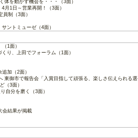
しく体を動かす機会を・・・（3面）
4月1日～営業再開！（3面）
定員制（3面）
・サントミューゼ（4面）
」（1面）
づくり、上田でフォーラム（1面）
余追加（2面）
場へ 東御市で報告会「入賞目指して頑張る、楽しさ伝えられる選
ど（3面）
返り自分を磨く（3面）
大会結果が掲載