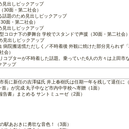
め見出しピックアップ
に（30面・第二社会）
る話題のため見出しピックアップ
30面・第二社会）
め見出しピックアップ
新型コロナ下の夢舞台 学校でスタンドで声援（30面・第二社会
め見出しピックアップ
出血 病院搬送慌ただしく／不時着後 外観に焼けた部分見られず
一社会）
にヘリコプターが不時着した話題。乗っていた6人の方々は上田市
クアップ
副市長に新任の吉澤猛氏 井上春樹氏は任期一年を残して退任に（
一首』が完成 丸子中など市内中学校へ寄贈（1面）
報告書』まとめる サントミューゼ（2面）
）
道の駅あおきに勇壮な音色！（3面）