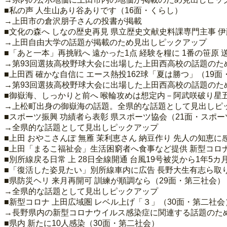
■私の声 人生山あり谷ありです（16面・くらし）
→上田市の倉沢朋子さんの投書が掲載
■文化の森へ しなの歴史再見 県立歴史文献史料課専門主事 伊
→上田自由大学の話題が掲載のため見出しピックアップ
■「あと一本」再挑戦へ 遠かった1点 経験を糧に 1番の笹原
→第93回選抜高校野球大会に出場した上田西高校の話題のた
■上田西 確かな自信に エース熱投162球「夏は勝つ」（19
→第93回選抜高校野球大会に出場した上田西高校の話題のた
■御嶽海、しっかりと前へ 喉輪攻めは想定内－阿武咲破り星五分
→上松町出身の御嶽海の話題。全県的な話題として見出しピ
■スポーツ振興 功績者ら表彰 県スポーツ協会（21面・スポー
→全県的な話題として見出しピックアップ
■上田 おやこさんぽ 無雁 茉利恵さん 納豆作り 先人の知恵に
■上田「まるこ福祉会」生活困窮者へ食事など提供 新型コロナ
■別所線戻る日常 上 28日全線開通 台風19号被災から1年
■「復活した姿見たい」別所線車内に広告 長野大生有志ら取
■県防災ヘリ 来月再開可 訓練が順調なら（29面・第三社会）
→全県的な話題として見出しピックアップ
■新型コロナ 上田広域圏 レベル上げ「３」（30面・第二社会
→長野県内の新型コロナウイルス感染症に関連する話題のた
■県内 新たに10人感染（30面・第二社会）