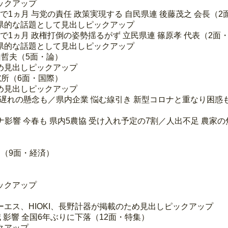
ックアップ
まで1ヵ月 与党の責任 政策実現する 自民県連 後藤茂之 会長（
県的な話題として見出しピックアップ
まで1ヵ月 政権打倒の姿勢揺るがず 立民県連 篠原孝 代表（2面
県的な話題として見出しピックアップ
山哲夫（5面・論）
め見出しピックアップ
究所（6面・国際）
め見出しピックアップ
応遅れの懸念も／県内企業 悩む線引き 新型コロナと重なり困惑
ロナ影響 今春も 県内5農協 受け入れ予定の7割／人出不足 農家
約（9面・経済）
ックアップ
エス、HIOKI、長野計器が掲載のため見出しピックアップ
減 影響 全国6年ぶりに下落（12面・特集）
クアップ