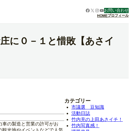
Facebook
X
Instagram
YouTube
お問い合わせ
プロフィール
HOME
島新庄に０－１と惜敗【あさイ
カテゴリー
市議選 豆知識
活動日誌
竹内充の上田あさイチ！
力車の製造と営業の許可がお
竹内写真感！
の観光地やイベントなどで人気