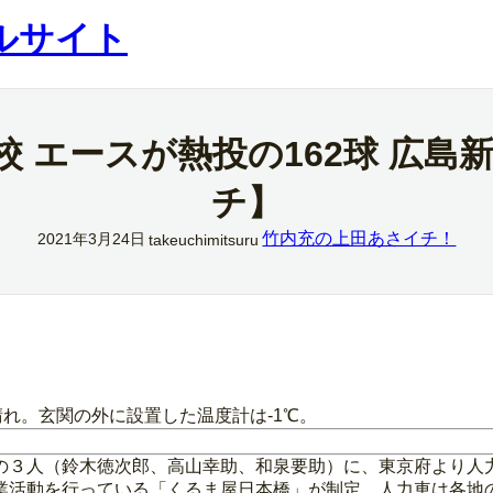
ルサイト
高校 エースが熱投の162球 広
チ】
竹内充の上田あさイチ！
2021年3月24日
takeuchimitsuru
れ。玄関の外に設置した温度計は‐1℃。
の３人（鈴木徳次郎、高山幸助、和泉要助）に、東京府より人
業活動を行っている「くるま屋日本橋」が制定。人力車は各地