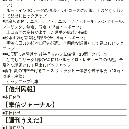
ーツ）
→ルートインBCリーグの信濃グラセローズの話題。全県的な話題と
して見出しピックアップ
■県高校総体 テニス、ソフトテニス、ソフトボール、ハンドボール、
レスリング、剣道、弓道（12面・スポーツ）
→上田市内の高校や出場した選手の成績が掲載
■松本山雅が新潟と練習試合（9面・スポーツ）
→明治安田J1の松本山雅の話題。全県的な話題として見出しピック
アップ
■AC長野 3連勝逃す 後半早々の失点痛恨（13面・スポーツ）
→なでしこリーグ1部のAC長野パルセイロ・レディースの話題。全
県的な話題として見出しピックアップ
■菅平 夏の到来告げるフェス タグラグビー体験や野菜販売（18面・
地域・東信）
→ピックアップ記事
【信州民報】
■本日休刊
【東信ジャーナル】
■本日休刊
【週刊うえだ】
■土曜日発刊