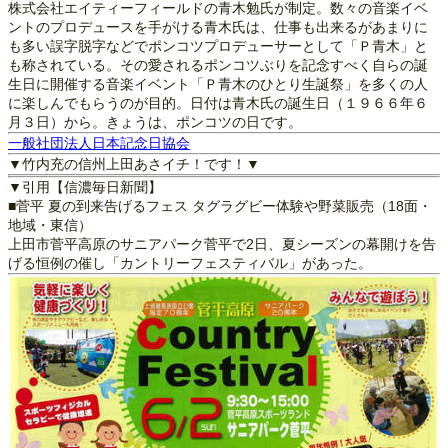
株式会社エイティーフィールドの青木勉氏が制定。数々の音楽イベ
ントのプロデュースを手がける青木氏は、仕事も出来るがあまりに
も多い誤字脱字などでポンコツプロデューサーとして「Ｐ青木」と
も称されている。その愛されるポンコツぶりを記念すべく自らの誕
生日に開催する音楽イベント「Ｐ青木のひとり生誕祭」を多くの人
に楽しんでもらうのが目的。日付は青木氏の誕生日（１９６６年６
月３日）から。きょうは、ポンコツの日です。
一般社団法人日本記念日協会
▼竹内充の信州上田あさイチ！です！▼
▼引用【信濃毎日新聞】
■菅平 夏の到来告げるフェス タグラグビー体験や野菜販売（18面・
地域・東信）
上田市菅平高原のサニアパーク菅平で2日、夏シーズンの幕開けを告
げる恒例の催し「カントリーフェスティバル」があった。