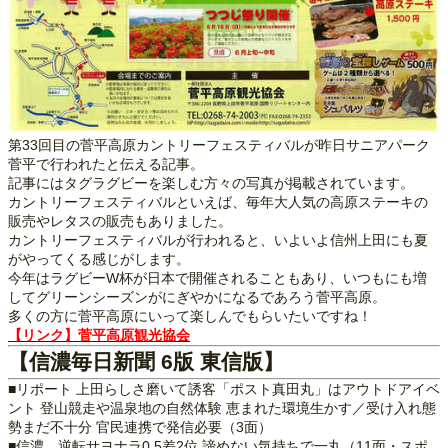
第33回目の菅平高原カントリーフェスティバルが昨日サニアパーク
菅平で行われたと伝える記事。
記事にはタグラグビーを楽しむ方々の写真が掲載されています。
カントリーフェスティバルといえば、毎年大人気の高原ステーキの
販売やレタスの販売もありました。
カントリーフェスティバルが行われると、いよいよ信州上田にも夏
がやってくる感じがします。
今年はラグビーW杯が日本で開催されることもあり、いつもにも増
してグリーンシーズンがにぎやかになるであろう菅平高原。
多くの方に菅平高原にいって楽しんでもらいたいですね！
【リンク】菅平高原観光協会
【信濃毎日新聞 6版 東信版】
■リポート 上田らしさ磨いて誘客「ポスト真田丸」はアウトドアイベ
ント 登山競走や温泉地の自然体験 恵まれた環境生かす／受け入れ態
勢まだ不十分 官民連携で発信必要（3面）
■信濃、逆転サヨナラ0.5差2位 諦めない気持ちで一丸（11面・スポ