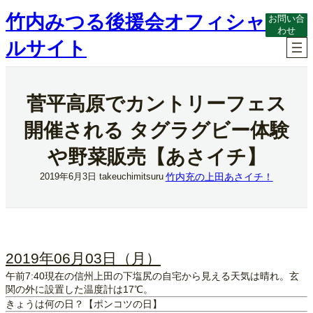
内
竹内みつる後援会オフィシャ
お問い合
容
わせ
を
ルサイト
ス
キ
ッ
プ
菅平高原でカントリーフェス
開催される タグラグビー体験
や野菜販売【あさイチ】
竹内充の上田あさイチ！
2019年6月3日
takeuchimitsuru
2019年06月03日（月）
午前7:40現在の信州上田の下塩尻の自宅から見える天気は晴れ。玄
関の外に設置した温度計は17℃。
きょうは何の日？【ポンコツの日】