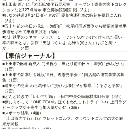
■上田市 新たに「岩石鉱物化石展示室」オープン！寄贈の宮下コレク
ションなど127点展示 市立博物館別館1階（3面）
■しなの鉄道3月14日ダイヤ改正 優良快速列車の時刻を視野に入れ
（3面）
■五十年前の今日の見出し 海野町、松尾町国道西側から拡幅整備着手
歩道せばめて車道拡げる（3面）
■北川鉄平のシネマ・プラス・１（ワン）50年かけて作られた長い一
本の映画とは。新作『男はつらいよ お帰り寅さん』は涙と笑い
が・・・（4面）
【東信ジャーナル】
■上田市7会場 新成人 門出祝う「当たり前の日々、着実に歩みたい」
（1面）
■上田市の新本庁舎建設19日、現場見学会／1階店舗の運営事業者募
集（1面）
■浦里小の児童 わら馬作りに挑戦 地域住民が指導「ふるさと学習」
（2面）
■どんど焼きで「いい年祈願」上田市中央公民館材木町分館（2面）
■夢に向かって「ONE TEAM」ぼくもわたしもトライ（中）上田ラグ
ビークラブ女子高生も加入華やかに（3面）
■スポーツ結果（4面）
→上田市内で行われたマレットゴルフ、グラウンドゴルフの大会結
果が掲載