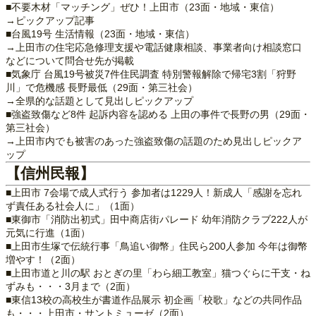
■不要木材「マッチング」ぜひ！上田市（23面・地域・東信）
→ピックアップ記事
■台風19号 生活情報（23面・地域・東信）
→上田市の住宅応急修理支援や電話健康相談、事業者向け相談窓口
などについて問合せ先が掲載
■気象庁 台風19号被災7件住民調査 特別警報解除で帰宅3割「狩野
川」で危機感 長野最低（29面・第三社会）
→全県的な話題として見出しピックアップ
■強盗致傷など8件 起訴内容を認める 上田の事件で長野の男（29面・
第三社会）
→上田市内でも被害のあった強盗致傷の話題のため見出しピックア
ップ
【信州民報】
■上田市 7会場で成人式行う 参加者は1229人！新成人「感謝を忘れ
ず責任ある社会人に」（1面）
■東御市「消防出初式」田中商店街パレード 幼年消防クラブ222人が
元気に行進（1面）
■上田市生塚で伝統行事「鳥追い御幣」住民ら200人参加 今年は御幣
増やす！（2面）
■上田市道と川の駅 おとぎの里「わら細工教室」猫つぐらに干支・ね
ずみも・・・3月まで（2面）
■東信13校の高校生が書道作品展示 初企画「校歌」などの共同作品
も・・・上田市・サントミューゼ（2面）