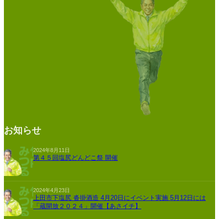
お知らせ
2024年8月11日
第４５回塩尻どんどこ祭 開催
2024年4月23日
上田市下塩尻 沓掛酒造 4月20日にイベント実施 5月12日には
「蔵開放２０２４」開催【あさイチ】