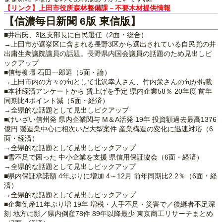
【リンク】上田市役所森林整備課－不要木材提供情報
【信濃毎日新聞 6版 東信版】
■井出氏、3区支部長に自民選任（2面・総合）
→上田市が選挙区に含まれる長野3区から選出されている自民党の井
出庸生衆議院議員の話題。長野県内国会議員の話題のため見出しピ
ックアップ
■信毎柳壇 石田一郎選（5面・論）
→上田市内の方々の句として北沢幸人さん、竹内栄さんの句が掲載
■本社経済アンケートから 賃上げを予定 県内企業58％ 20年度 前年
同期比4ポイント減（6面・経済）
→全県的な話題として見出しピクアップ
■けいざい信州発 県内企業関与 M＆A活発 19年 投資額過去最高1376
億円 製造業中心に相次いだ大型案件 産業構造の変化に迅速対応（6
面・経済）
→全県的な話題として見出しピックアップ
■雪不足で困った 中小企業を支援 県信用保証協会（6面・経済）
→全県的な話題として見出しピックアップ
■県内保証承諾額 4年ぶりに増加 4～12月 前年同期比2.2％（6面・経
済）
→全県的な話題として見出しピックアップ
■企業倒産11年ぶり増 19年 増税・人手不足・災害で／後継者不足深
刻 地方に影／県内倒産78件 89年以降最少 東京商工リサーチまとめ