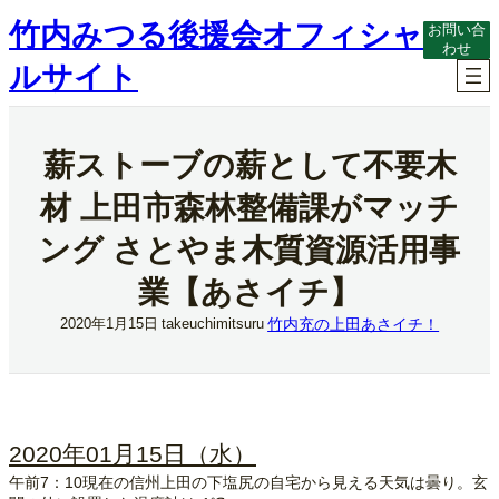
内
竹内みつる後援会オフィシャ
お問い合
容
わせ
を
ルサイト
ス
キ
ッ
プ
薪ストーブの薪として不要木
材 上田市森林整備課がマッチ
ング さとやま木質資源活用事
業【あさイチ】
竹内充の上田あさイチ！
2020年1月15日
takeuchimitsuru
2020年01月15日（水）
午前7：10現在の信州上田の下塩尻の自宅から見える天気は曇り。玄