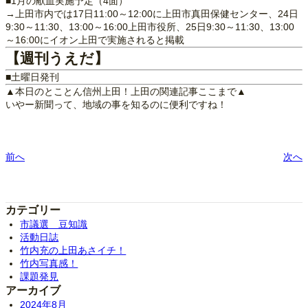
■1月の献血実施予定（4面）
→上田市内では17日11:00～12:00に上田市真田保健センター、24日
9:30～11:30、13:00～16:00上田市役所、25日9:30～11:30、13:00
～16:00にイオン上田で実施されると掲載
【週刊うえだ】
■土曜日発刊
▲本日のとことん信州上田！上田の関連記事ここまで▲
いやー新聞って、地域の事を知るのに便利ですね！
前へ
次へ
カテゴリー
市議選 豆知識
活動日誌
竹内充の上田あさイチ！
竹内写真感！
課題発見
アーカイブ
2024年8月