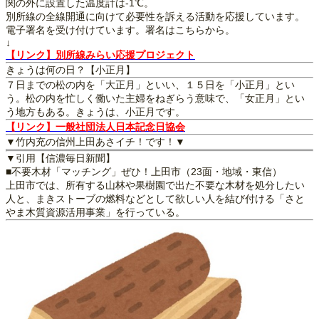
関の外に設置した温度計は-1℃。
別所線の全線開通に向けて必要性を訴える活動を応援しています。
電子署名を受け付けています。署名はこちらから。
↓
【リンク】別所線みらい応援プロジェクト
きょうは何の日？【小正月】
７日までの松の内を「大正月」といい、１５日を「小正月」とい
う。松の内を忙しく働いた主婦をねぎらう意味で、「女正月」とい
う地方もある。きょうは、小正月です。
【リンク】一般社団法人日本記念日協会
▼竹内充の信州上田あさイチ！です！▼
▼引用【信濃毎日新聞】
■不要木材「マッチング」ぜひ！上田市（23面・地域・東信）
上田市では、所有する山林や果樹園で出た不要な木材を処分したい
人と、まきストーブの燃料などとして欲しい人を結び付ける「さと
やま木質資源活用事業」を行っている。