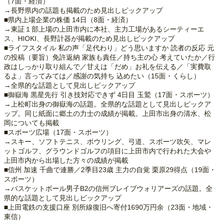
（7面・経済）
→長野県内の話題も掲載のため見出しピックアップ
■県内上場企業の株価 14日（8面・経済）
→東証１部上場の上田市内に本社、主力工場があるシーティーエ
ス、HIOKI、長野計器が掲載のため見出しピックアップ
■ライフスタイル 私の声「足代わり」どう思いますか 読者の反応 元
の投稿（要旨）免許返納 家族も責任／持ち主の心 考えていたか／行
政はしっかり取り組んで／甘えは「だめ」お礼を伝える／「実費取
るよ」言ってみては／感謝の気持ち 込めたい（15面・くらし）
→全県的な話題として見出しピックアップ
■御嶽海 黒星先行 引き技対応できず 4日目 玉鷲（17面・スポーツ）
→上松町出身の御嶽海の話題。全県的な話題として見出しピックア
ップ。同じ紙面に郷土の力士の成績が掲載。上田市出身の清水、松
岡についても掲載
■スポーツ広場（17面・スポーツ）
→スキー、ソフトテニス、ボウリング、弓道、スポーツ吹矢、マレ
ットゴルフ、グラウンドゴルフの項目に上田市内で行われた大会や
上田市内から出場した方々の成績が掲載
■信州 加速 千曲で連勝／2季目23歳 主力の自覚 栗原29得点（19面・
スポーツ）
→バスケットボール男子B2の信州ブレイブウォリアーズの話題。全
県的な話題として見出しピックアップ
■上田電鉄の支援口座 別所線復旧へ寄付1690万円余（23面・地域・
東信）