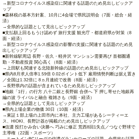
→新型コロナウイルス感染症に関連する話題のため見出しピックア
ップ
■森林税の基本方針案、10月に4会場で県民説明会（7面・総合・経
済）
→全県的な話題として見出しピックアップ
■支払額上回るもうけ認めず 旅行支援 観光庁・都道府県が対策（8
面・経済）
→新型コロナウイルス感染症の影響の支援に関連する話題のため見
出しピックアップ
■新幹線駅周辺 長野・佐久・軽井沢 マンション需要再び 首都圏通
勤・不動産投資 関心高く（8面・経済）
→上田駅も関連する北陸新幹線の話題のため見出しピックアップ
■県内8月求人倍率1.59倍 0.02ポイント低下 雇用情勢判断は据え置き
／全国は1.32倍に 8ヵ月連続で改善（8面・経済）
→長野県内の話題が含まれているため見出しピックアップ
■地銀「1行」の行方 八十二銀と長野銀 合併へ 下 押し寄せた地銀再
編の波 ライバルと融合 複雑さも（9面・経済）
→全県的な話題として見出しピックアップ
■県内上場企業の物価 30日（10面・経済）
→東証１部上場の上田市内に本社、主力工場があるシーティーエ
ス、HIOKI、長野計器が掲載のため見出しピックアップ
■信濃 投打かみ合い決勝へ 巧みに修正 荒西8回1失点／つなぐ野球で
主導権（22面・スポーツ）
→ルートインBCリーグの信濃グランセローズの話題。全県的な話題