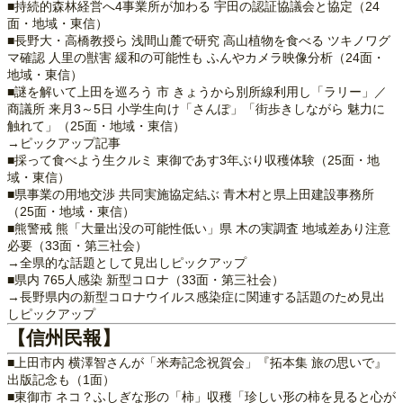
■持続的森林経営へ4事業所が加わる 宇田の認証協議会と協定（24
面・地域・東信）
■長野大・高橋教授ら 浅間山麓で研究 高山植物を食べる ツキノワグ
マ確認 人里の獣害 緩和の可能性も ふんやカメラ映像分析（24面・
地域・東信）
■謎を解いて上田を巡ろう 市 きょうから別所線利用し「ラリー」／
商議所 来月3～5日 小学生向け「さんぽ」「街歩きしながら 魅力に
触れて」（25面・地域・東信）
→ピックアップ記事
■採って食べよう生クルミ 東御であす3年ぶり収穫体験（25面・地
域・東信）
■県事業の用地交渉 共同実施協定結ぶ 青木村と県上田建設事務所
（25面・地域・東信）
■熊警戒 熊「大量出没の可能性低い」県 木の実調査 地域差あり注意
必要（33面・第三社会）
→全県的な話題として見出しピックアップ
■県内 765人感染 新型コロナ（33面・第三社会）
→長野県内の新型コロナウイルス感染症に関連する話題のため見出
しピックアップ
【信州民報】
■上田市内 横澤智さんが「米寿記念祝賀会」『拓本集 旅の思いで』
出版記念も（1面）
■東御市 ネコ？ふしぎな形の「柿」収穫「珍しい形の柿を見ると心が