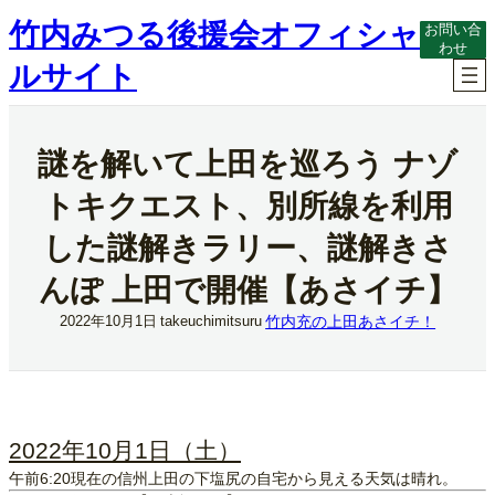
内
竹内みつる後援会オフィシャ
お問い合
容
わせ
を
ルサイト
ス
キ
ッ
プ
謎を解いて上田を巡ろう ナゾ
トキクエスト、別所線を利用
した謎解きラリー、謎解きさ
んぽ 上田で開催【あさイチ】
竹内充の上田あさイチ！
2022年10月1日
takeuchimitsuru
2022年10月1日（土）
午前6:20現在の信州上田の下塩尻の自宅から見える天気は晴れ。