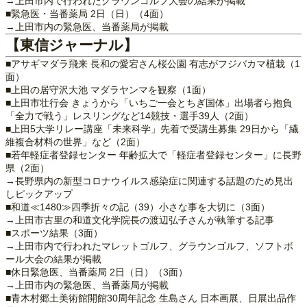
→上田市内で行われたグラウンゴルフ大会の結果が掲載
■緊急医・当番薬局 2日（日）（4面）
→上田市内の緊急医、当番薬局が掲載
【東信ジャーナル】
■アサギマダラ飛来 長和の愛宕さん桜公園 有志がフジバカマ植栽（1
面）
■上田の居守沢大池 マダラヤンマを観察（1面）
■上田市壮行会 きょうから「いちご一会とちぎ国体」出場者ら抱負
「全力で戦う」レスリングなど14競技・選手39人（2面）
■上田5大学リレー講座「未来科学」先着で受講生募集 29日から「繊
維複合材料の世界」など（2面）
■若年軽症者登録センター 年齢拡大で「軽症者登録センター」に長野
県（2面）
→長野県内の新型コロナウイルス感染症に関連する話題のため見出
しピックアップ
■和道≪1480≫四季折々の記（39）小さな事を大切に（3面）
→上田市古里の和道文化学院長の渡辺弘子さんが執筆する記事
■スポーツ結果（3面）
→上田市内で行われたマレットゴルフ、グラウンゴルフ、ソフトボ
ール大会の結果が掲載
■休日緊急医、当番薬局 2日（日）（3面）
→上田市内の緊急医、当番薬局が掲載
■青木村郷土美術館開館30周年記念 生島さん 日本画展、日展出品作