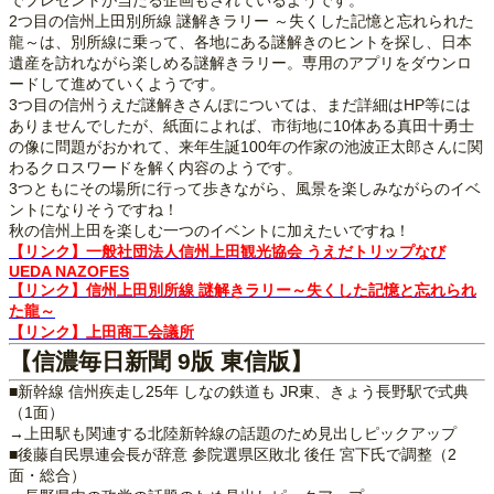
でプレゼントが当たる企画もされているようです。
2つ目の信州上田別所線 謎解きラリー ～失くした記憶と忘れられた
龍～は、別所線に乗って、各地にある謎解きのヒントを探し、日本
遺産を訪れながら楽しめる謎解きラリー。専用のアプリをダウンロ
ードして進めていくようです。
3つ目の信州うえだ謎解きさんぽについては、まだ詳細はHP等には
ありませんでしたが、紙面によれば、市街地に10体ある真田十勇士
の像に問題がおかれて、来年生誕100年の作家の池波正太郎さんに関
わるクロスワードを解く内容のようです。
3つともにその場所に行って歩きながら、風景を楽しみながらのイベ
ントになりそうですね！
秋の信州上田を楽しむ一つのイベントに加えたいですね！
【リンク】一般社団法人信州上田観光協会 うえだトリップなび
UEDA NAZOFES
【リンク】信州上田別所線 謎解きラリー～失くした記憶と忘れられ
た龍～
【リンク】上田商工会議所
【信濃毎日新聞 9版 東信版】
■新幹線 信州疾走し25年 しなの鉄道も JR東、きょう長野駅で式典
（1面）
→上田駅も関連する北陸新幹線の話題のため見出しピックアップ
■後藤自民県連会長が辞意 参院選県区敗北 後任 宮下氏で調整（2
面・総合）