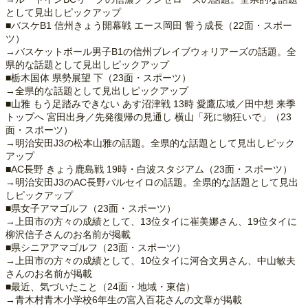
として見出しピックアップ
■バスケB1 信州きょう開幕戦 エース岡田 誓う成長（22面・スポー
ツ）
→バスケットボール男子B1の信州ブレイブウォリアーズの話題。全
県的な話題として見出しピックアップ
■栃木国体 県勢展望 下（23面・スポーツ）
→全県的な話題として見出しピックアップ
■山雅 もう足踏みできない あす沼津戦 13時 愛鷹広域／田中想 来季
トップへ 宮田出身／先発復帰の見通し 横山「死に物狂いで」（23
面・スポーツ）
→明治安田J3の松本山雅の話題。全県的な話題として見出しピック
アップ
■AC長野 きょう鹿島戦 19時・白波スタジアム（23面・スポーツ）
→明治安田J3のAC長野パルセイロの話題。全県的な話題として見出
しピックアップ
■県女子アマゴルフ（23面・スポーツ）
→上田市の方々の成績として、13位タイに崔美娜さん、19位タイに
柳沢信子さんのお名前が掲載
■県シニアアマゴルフ（23面・スポーツ）
→上田市の方々の成績として、10位タイに河合文男さん、中山敏夫
さんのお名前が掲載
■最近、気づいたこと（24面・地域・東信）
→青木村青木小学校6年生の宮入百花さんの文章が掲載