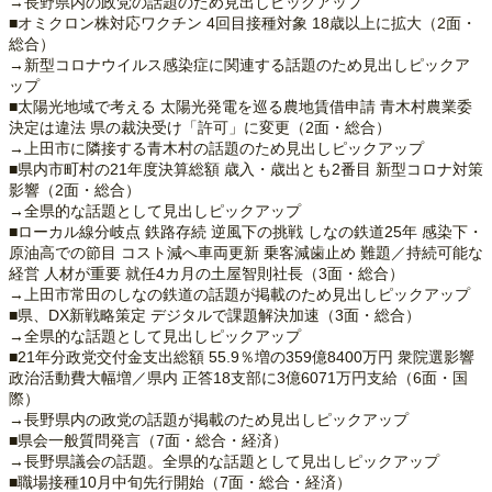
→長野県内の政党の話題のため見出しピックアップ
■オミクロン株対応ワクチン 4回目接種対象 18歳以上に拡大（2面・
総合）
→新型コロナウイルス感染症に関連する話題のため見出しピックア
ップ
■太陽光地域で考える 太陽光発電を巡る農地賃借申請 青木村農業委
決定は違法 県の裁決受け「許可」に変更（2面・総合）
→上田市に隣接する青木村の話題のため見出しピックアップ
■県内市町村の21年度決算総額 歳入・歳出とも2番目 新型コロナ対策
影響（2面・総合）
→全県的な話題として見出しピックアップ
■ローカル線分岐点 鉄路存続 逆風下の挑戦 しなの鉄道25年 感染下・
原油高での節目 コスト減へ車両更新 乗客減歯止め 難題／持続可能な
経営 人材が重要 就任4カ月の土屋智則社長（3面・総合）
→上田市常田のしなの鉄道の話題が掲載のため見出しピックアップ
■県、DX新戦略策定 デジタルで課題解決加速（3面・総合）
→全県的な話題として見出しピックアップ
■21年分政党交付金支出総額 55.9％増の359億8400万円 衆院選影響
政治活動費大幅増／県内 正答18支部に3億6071万円支給（6面・国
際）
→長野県内の政党の話題が掲載のため見出しピックアップ
■県会一般質問発言（7面・総合・経済）
→長野県議会の話題。全県的な話題として見出しピックアップ
■職場接種10月中旬先行開始（7面・総合・経済）