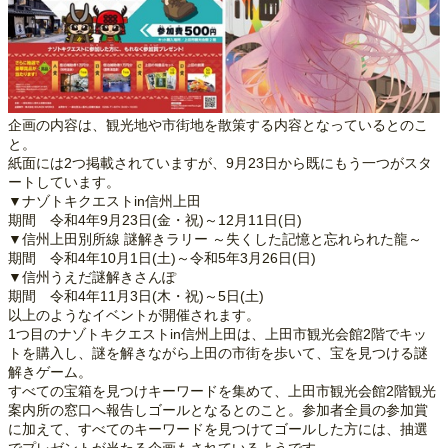
企画の内容は、観光地や市街地を散策する内容となっているとのこ
と。
紙面には2つ掲載されていますが、9月23日から既にもう一つがスタ
ートしています。
▼ナゾトキクエストin信州上田
期間 令和4年9月23日(金・祝)～12月11日(日)
▼信州上田別所線 謎解きラリー ～失くした記憶と忘れられた龍～
期間 令和4年10月1日(土)～令和5年3月26日(日)
▼信州うえだ謎解きさんぽ
期間 令和4年11月3日(木・祝)～5日(土)
以上のようなイベントが開催されます。
1つ目のナゾトキクエストin信州上田は、上田市観光会館2階でキッ
トを購入し、謎を解きながら上田の市街を歩いて、宝を見つける謎
解きゲーム。
すべての宝箱を見つけキーワードを集めて、上田市観光会館2階観光
案内所の窓口へ報告しゴールとなるとのこと。参加者全員の参加賞
に加えて、すべてのキーワードを見つけてゴールした方には、抽選