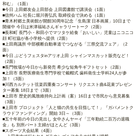
和む」（1面）
■今日 上田郷友会上田部会 上田図書館で講演会（1面）
■信州ハム 社長に堀川善弘氏 取締役会で決める（1面）
■青木村郷土美術館が開館30周年記念「生島潔 日本画展」10日まで
開催中 今日は米津福祐さんギャラリートーク（2面）
■長和町 長門小・和田小でマツタケ給食「おいしい」児童はニコニコ
顔 町社協が各小学校へ提供（2面）
■上田商議所 中部横断自動車道でつながる「三県交流フェア」（2
面）
■今日 ぶどうフェスタinアリオ上田 シャインマスカット販売など！
（2面）
■長門牧場が今日から新発売 希少な短角牛ギフトセット（2面）
■上田市 長野医療衛生専門学校で戴帽式 歯科衛生士学科24人が参
加！（3面）
■川西カルテット弦楽四重奏コンサート リクエスト曲&花束プレゼン
ター募集 18日まで（3面）
■上田市 歴史的風致維持向上計画（案）16日まで市民から意見募集
（3面）
■上田市 プロジェクト「人と猫の共生を目指して！」『ガバメントク
ラウドファンディング』開始 3日～（3面）
■五十年前の今日の見出し 女中さんヤーイ「三年勤続二百万の退職
金」も 別所パート主婦がほとんど（3面）
■スポーツ大会結果（4面）