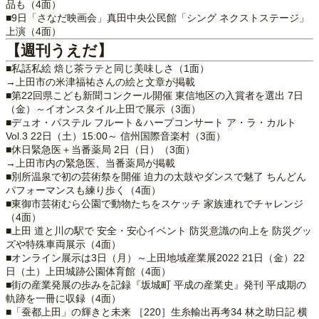
品も（4面）
■9日「さなだ映画会」真田中央公民館「シング ネクストステージ」
上演（4面）
【週刊うえだ】
■私話私絵 焙じ茶ラテと同じ美味しさ（1面）
→上田市の米津福祐さんの絵と文章が掲載
■第22回県こども新聞コンクール開催 東信地区の入賞者を選出 7日
（金）～イオンスタイル上田で展示（3面）
■デュオ・パステル フルート＆ハープコンサート ア・ラ・カルト
Vol.3 22日（土）15:00～ 信州国際音楽村（3面）
■休日緊急医＋当番薬局 2日（日）（3面）
→上田市内の緊急医、当番薬局が掲載
■別所温泉で初の芸術祭を開催 迫力の太鼓やダンスで魅了 ちんどん
パフォーマンスも練り歩く（4面）
■東御市芸術むら公園で動物たちをスケッチ 家族連れでチャレンジ
（4面）
■上田 道と川の駅で 安全・安心イベント 防災意識の向上を 防災グッ
ズや特殊車両展示（4面）
■オンライン展示は3日（月）～上田地域産業展2022 21日（金）22
日（土）上田城跡公園体育館（4面）
■街の産業発展の歩みを記録『坂城町 平成の産業史』発刊 平成期の
軌跡を一冊に収録（4面）
■「蚕都上田」の輝きと未来 ［220］生糸輸出再考34 林之助日記 横