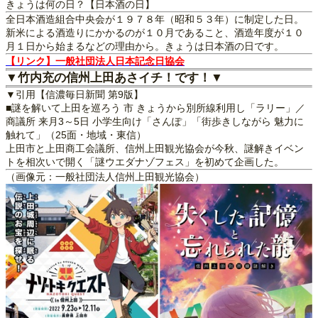
きょうは何の日？【日本酒の日】
全日本酒造組合中央会が１９７８年（昭和５３年）に制定した日。
新米による酒造りにかかるのが１０月であること、酒造年度が１０
月１日から始まるなどの理由から。きょうは日本酒の日です。
【リンク】一般社団法人日本記念日協会
▼竹内充の信州上田あさイチ！です！▼
▼引用【信濃毎日新聞 第9版】
■謎を解いて上田を巡ろう 市 きょうから別所線利用し「ラリー」／
商議所 来月3～5日 小学生向け「さんぽ」「街歩きしながら 魅力に
触れて」（25面・地域・東信）
上田市と上田商工会議所、信州上田観光協会が今秋、謎解きイベン
トを相次いで開く「謎ウエダナゾフェス」を初めて企画した。
（画像元：一般社団法人信州上田観光協会）