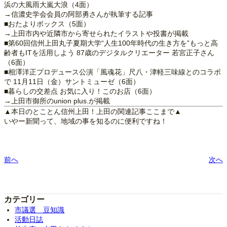
浜の大風雨大嵐大浪（4面）
→信濃史学会会員の阿部勇さんが執筆する記事
■おたよりボックス（5面）
→上田市内や近隣市から寄せられたイラストや投書が掲載
■第60回信州上田丸子夏期大学“人生100年時代の生き方を”もっと高
齢者もITを活用しよう 87歳のデジタルクリエーター 若宮正子さん
（6面）
■相澤洋正プロデュース公演「風魂花」尺八・津軽三味線とのコラボ
で 11月11日（金）サントミューゼ（6面）
■暮らしの交差点 お気に入り！このお店（6面）
→上田市御所のunion plus.が掲載
▲本日のとことん信州上田！上田の関連記事ここまで▲
いやー新聞って、地域の事を知るのに便利ですね！
前へ
次へ
カテゴリー
市議選 豆知識
活動日誌