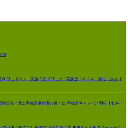
開催
月20日にイベント実施 5月12日には「蔵開放２０２４」開催【あさイ
国際高校 4月に宇都宮動物園の近くに 宇都宮キャンパス開校【あさイ
が依田川に鯉のぼりを掲揚 能登半島地震 被災地へ応援のメッセージも