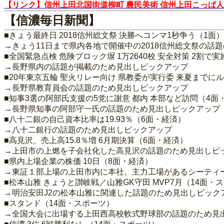
【リンク】信州上田北国街道柳町 農民美術 信州上田こっぱ人
【信濃毎日新聞】
■きょう最終日 2018信州総文祭 決勝へコンマ1秒争う（1面）
→きょう11日まで県内各地で開催中の2018信州総文祭の話
■全国緊急点検 危険ブロック塀 1万2640校 安全対策 2割で
→長野県内の話題が掲載のため見出しピックアップ
■20年東京五輪 聖火リレー向け 県教委が実行委 来夏までに
→長野県教育員会の話題のため見出しピックアップ
■知事3選の阿部氏支援の5党に謝意 都内 本部など訪問（4面
→長野県知事の阿部守一氏の話題のため見出しピックアップ
■八十二銀の自己資本比率は19.93％（6面・経済）
→八十二銀行の話題のため見出しピックアップ
■高見沢、売上高15.8％増 6月期決算（6面・経済）
→上田市の上燃を子会社化した高見沢の話題のため見出しピ
■県内上場企業の株価 10日（8面・経済）
→東証１部上場の上田市内に本社、主力工場があるシーティー
■松本山雅 きょうと讃岐戦／山雅GK守田 MVP7月（14面・
→明治安田J2の松本山雅に関連した話題のため見出しピック
■スタンド（14面・スポーツ）
→全国大会に出場する上田西高校軟式野球部の話題のため見