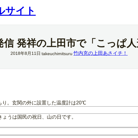
ルサイト
発信 発祥の上田市で「こっぱ
竹内充の上田あさイチ！
2018年8月11日
takeuchimitsuru
もり。玄関の外に設置した温度計は20℃
きょうは国民の祝日、山の日です。