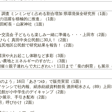
調査 ミンミンゼミ占める割合増加 県環境保全研究所（1面）
性の活躍を積極的に推進」（1面）
市真田町長・山家神社（1面）
ー交流会 子どもらも楽しみ一緒に準備も・・・上田市（2面）
ひらく 真田中央公民館に30人！（2面）
塩尻地区公民館で研究結果を報告！（2面）
）
講演や火お起こし体験など多彩（3面）
しい農地とエネルギーのすがた」（3面）
開催☆親子連れらで大にぎわい！11日まで「蚕の飼育」も展示
のよう」16日「あさつゆ」で販売実習（1面）
ノケンシで社内報、絹糸紡績資料館長 酒井昭水さん（89）上田
民館が小中学生のデイキャンプ（2面）
や展示、手引き配布（2面）
用」呼びかけ（2面）
）