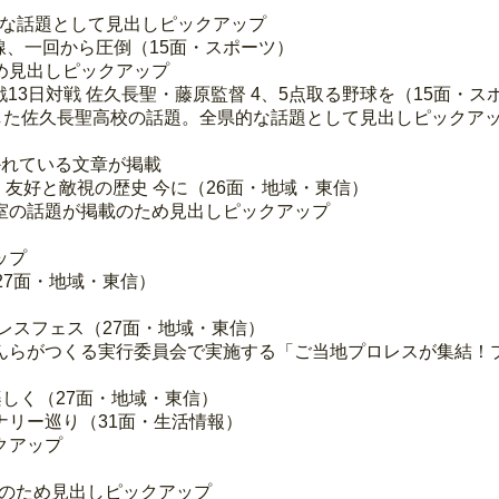
的な話題として見出しピックアップ
力打線、一回から圧倒（15面・スポーツ）
め見出しピックアップ
戦13日対戦 佐久長聖・藤原監督 4、5点取る野球を（15面・ス
した佐久長聖高校の話題。全県的な話題として見出しピックア
かれている文章が掲載
」友好と敵視の歴史 今に（26面・地域・東信）
室の話題が掲載のため見出しピックアップ
ップ
27面・地域・東信）
ロレスフェス（27面・地域・東信）
らがつくる実行委員会で実施する「ご当地プロレスが集結！プ
しく（27面・地域・東信）
ナリー巡り（31面・生活情報）
クアップ
題のため見出しピックアップ