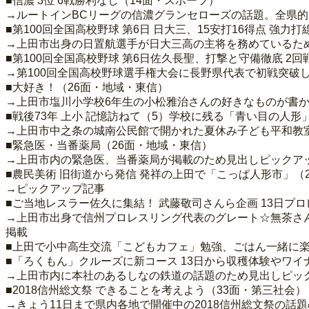
■信濃 3位 6戦勝利なし（14面・スポーツ）
→ルートインBCリーグの信濃グランセローズの話題。全県
■第100回全国高校野球 第6日 日大三、15安打16得点 強
→上田市出身の日置航選手が日大三高の主将を務めているた
■第100回全国高校野球 第6日佐久長聖、打撃と守備徹底 2回
→第100回全国高校野球選手権大会に長野県代表で初戦突破
■大好き！（26面・地域・東信）
→上田市塩川小学校6年生の小松雅治さんの好きなものが書
■戦後73年 上小 記憶訪ねて（5）学校に残る「青い目の人形
→上田市中之条の城南公民館で開かれた夏休み子ども平和教
■緊急医・当番薬局（26面・地域・東信）
→上田市内の緊急医、当番薬局が掲載のため見出しピックア
■農民美術 旧街道から発信 発祥の上田で「こっぱ人形市」（
→ピックアップ記事
■ご当地レスラー佐久に集結！ 武藤敬司さんら企画 13日プ
→上田市出身で信州プロレスリング代表のグレート☆無茶さん
掲載
■上田で小中高生交流「こどもカフェ」勉強、ごはん一緒に楽
■「ろくもん」クルーズに新コース 13日から収穫体験やワイ
→上田市内に本社のあるしなの鉄道の話題のため見出しピッ
■2018信州総文祭 できることを考えよう（33面・第三社会）
→きょう11日まで県内各地で開催中の2018信州総文祭の話