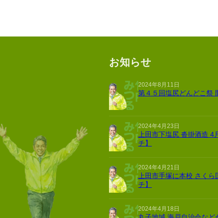
お知らせ
2024年8月11日
第４５回塩尻どんどこ祭 
2024年4月23日
上田市下塩尻 沓掛酒造 4
チ】
2024年4月21日
上田市手塚に本校 さくら
チ】
2024年4月18日
丸子地域 海戸自治会など