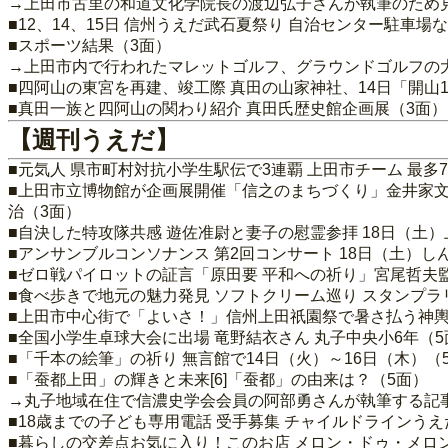
→上田市古里の和道文化学院長の渡辺弘子さんが執筆のため
■12、14、15日 信州うえだ武石夏祭り 自治センター駐車場
■スポーツ結果（3面）
→上田市内で行われたマレットゴルフ、グラウンドゴルフの
■四阿山の東宮を再建、竣工際 真田の山家神社、14日「開山1
■真田一族と四阿山の関わり紹介 真田氏歴史館企画展（3面）
【週刊うえだ】
■元気人 県市町村対抗小学生駅伝で3連覇 上田市チーム 最多
■上田市立博物館が企画展開催「信之のまちづくり」金井家文
治（3面）
■自決した特攻隊共感 遊佐准尉と妻子の慰霊参拝 18日（土
■アンサンブルコンソナンス 第2回コンサート 18日（土）し
■ゼロ戦パイロットの証言「原田要 平和への祈り」宮尾哲夫
■食べ歩きで地元の魅力発見 ソフトクリーム巡り スタンプラリ
■上田市中心街で「よいさ！」信州上田祇園祭で暑さ払う神輿
■全国小学生卓球大会に出場 竜野結衣さん 丸子中央小6年（5
■「千本の絵筆」の祈り 無言館で14日（火）～16日（木）（
■「蚕都上田」の輝きと未来[6]「蚕都」の由来は？（5面）
→丸子地域在住で信濃史学会会員の阿部勇さんが執筆する記
■18歳までの子ども専用電話 受手募集 チャイルドラインうえ
■暮らしの交差点お気に入り！このお店 メロン・ドゥ・メロン