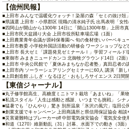
【信州民報】
■上田市 みんなで温暖化ウォッチ！染屋の森「セミの抜け殻」
■県議選 上田市・小県郡区 現職の清水純子氏 出馬表明「女
■四阿山が開山から1300年 14日に「開山1300年祭」上田
■上田市民大盆踊り大会 上田市役所駐車場広場（1面）
■上田農業青年会議が原峠保養園へ 旬の食材使いバーベキュ
■上田市教委 小学校外国語活動の研修会 ワークショップなど
■上田市 長大ゼミ「課題発見ゼミナールⅠ」学習フィールド
■東御市 みまきニュードカンコ 北御牧グラウンド14日（2面
■上田市 中央公民館で「夏休みまちなか忍者塾」真田忍者の
■上田市内 ソーラーシェアリングセミナーに60人 講演「新
■上田創造館 ふしぎ・なるほど・おもしろサイエンス 2日間
【東信ジャーナル】
■丸子修学館高生、高糖度ミニトマト栽培「あまいね」「果物
■私流スタイル「人生は感動と感謝、いつまでも挑戦」 シナ
■猛暑でも「ひんやり」驚き 別所温泉「氷沢の風穴」塩田公
■創業支援でキャンペーン 上田商議所と県信用保証協会 相談
■災害避難時はブレーカーoff 中部電気保安協会「電気安全使
■和道《1270》維新動乱（31）討幕、水面下での動き（3面