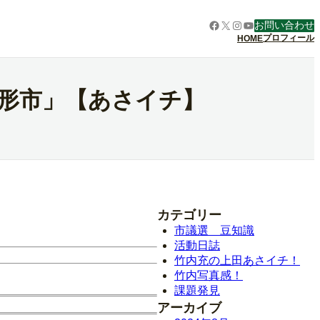
Facebook
X
Instagram
YouTube
お問い合わせ
プロフィール
HOME
人形市」【あさイチ】
カテゴリー
市議選 豆知識
活動日誌
竹内充の上田あさイチ！
竹内写真感！
課題発見
アーカイブ