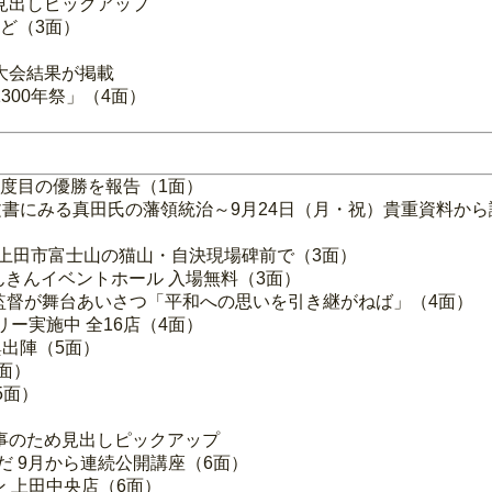
見出しピックアップ
など（3面）
大会結果が掲載
300年祭」（4面）
7度目の優勝を報告（1面）
書にみる真田氏の藩領統治～9月24日（月・祝）貴重資料から
）上田市富士山の猫山・自決現場碑前で（3面）
んきんイベントホール 入場無料（3面）
監督が舞台あいさつ「平和への思いを引き継がねば」（4面）
ー実施中 全16店（4面）
出陣（5面）
面）
5面）
事のため見出しピックアップ
だ 9月から連続公開講座（6面）
 上田中央店（6面）