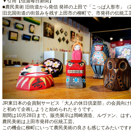
▼引用【信濃毎日新聞】
■農民美術 旧街道から発信 発祥の上田で「こっぱ人形市」（
旧北国街道の街並みを残す上田市の柳町で、市発祥の伝統工
JR東日本の会員制サービス「大人の休日倶楽部」の会員向
と初めて企画しようと始められたそうです。
期間は10月28日まで。販売展示は岡崎酒造、ルヴァン、は
農民美術は上田市発祥の伝統工芸。
この機会に柳町にいって農民美術の良さも感じてみたいです