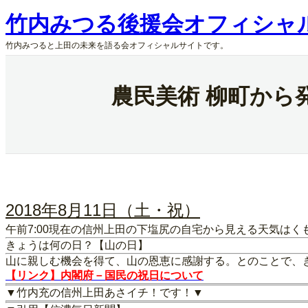
内
竹内みつる後援会オフィシャ
容
を
竹内みつると上田の未来を語る会オフィシャルサイトです。
ス
キ
ッ
農民美術 柳町から
プ
2018年8月11日（土・祝）
午前7:00現在の信州上田の下塩尻の自宅から見える天気はく
きょうは何の日？【山の日】
山に親しむ機会を得て、山の恩恵に感謝する。とのことで、
【リンク】内閣府－国民の祝日について
▼竹内充の信州上田あさイチ！です！▼