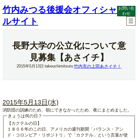
内
竹内みつる後援会オフィシャ
お問い合
容
わせ
を
ルサイト
ス
キ
ッ
プ
長野大学の公立化について意
見募集【あさイチ】
竹内充の上田あさイチ！
2015年5月13日
takeuchimitsuru
2015年5月13日(水)
消防団の訓練のため、朝にできなかったため、夜にまとめました。
きょうは何の日？
【カクテルの日】
１８０６年のこの日、アメリカの週刊新聞「バランス・アン
ド・コロンビア・リポジトリ」で「カクテル」という言葉が使