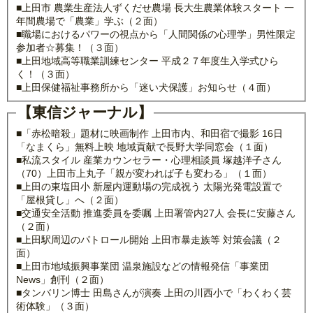
■上田市 農業生産法人ずくだせ農場 長大生農業体験スタート 一
年間農場で「農業」学ぶ（２面）
■職場におけるパワーの視点から「人間関係の心理学」男性限定
参加者☆募集！（３面）
■上田地域高等職業訓練センター 平成２７年度生入学式ひら
く！（３面）
■上田保健福祉事務所から「迷い犬保護」お知らせ（４面）
【東信ジャーナル】
■「赤松暗殺」題材に映画制作 上田市内、和田宿で撮影 16日
「なまくら」無料上映 地域貢献で長野大学同窓会（１面）
■私流スタイル 産業カウンセラー・心理相談員 塚越洋子さん
（70）上田市上丸子「親が変われば子も変わる」（１面）
■上田の東塩田小 新屋内運動場の完成祝う 太陽光発電設置で
「屋根貸し」へ（２面）
■交通安全活動 推進委員を委嘱 上田署管内27人 会長に安藤さん
（２面）
■上田駅周辺のパトロール開始 上田市暴走族等 対策会議（２
面）
■上田市地域振興事業団 温泉施設などの情報発信「事業団
News」創刊（２面）
■タンバリン博士 田島さんが演奏 上田の川西小で「わくわく芸
術体験」（３面）