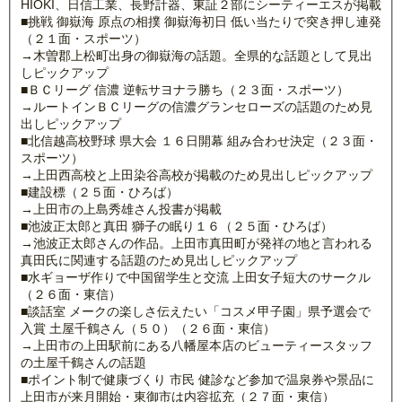
HIOKI、日信工業、長野計器、東証２部にシーティーエスが掲載
■挑戦 御嶽海 原点の相撲 御嶽海初日 低い当たりで突き押し連発
（２１面・スポーツ）
→木曽郡上松町出身の御嶽海の話題。全県的な話題として見出
しピックアップ
■ＢＣリーグ 信濃 逆転サヨナラ勝ち（２３面・スポーツ）
→ルートインＢＣリーグの信濃グランセローズの話題のため見
出しピックアップ
■北信越高校野球 県大会 １６日開幕 組み合わせ決定（２３面・
スポーツ）
→上田西高校と上田染谷高校が掲載のため見出しピックアップ
■建設標（２５面・ひろば）
→上田市の上島秀雄さん投書が掲載
■池波正太郎と真田 獅子の眠り１６（２５面・ひろば）
→池波正太郎さんの作品。上田市真田町が発祥の地と言われる
真田氏に関連する話題のため見出しピックアップ
■水ギョーザ作りで中国留学生と交流 上田女子短大のサークル
（２６面・東信）
■談話室 メークの楽しさ伝えたい「コスメ甲子園」県予選会で
入賞 土屋千鶴さん（５０）（２６面・東信）
→上田市の上田駅前にある八幡屋本店のビューティースタッフ
の土屋千鶴さんの話題
■ポイント制で健康づくり 市民 健診など参加で温泉券や景品に
上田市が来月開始・東御市は内容拡充（２７面・東信）