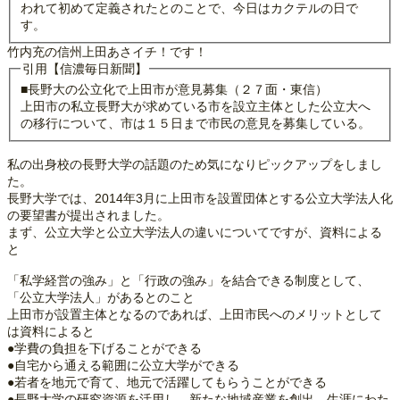
われて初めて定義されたとのことで、今日はカクテルの日で
す。
竹内充の信州上田あさイチ！です！
引用【信濃毎日新聞】
■長野大の公立化で上田市が意見募集（２７面・東信）
上田市の私立長野大が求めている市を設立主体とした公立大へ
の移行について、市は１５日まで市民の意見を募集している。
私の出身校の長野大学の話題のため気になりピックアップをしまし
た。
長野大学では、2014年3月に上田市を設置団体とする公立大学法人化
の要望書が提出されました。
まず、公立大学と公立大学法人の違いについてですが、資料による
と
「私学経営の強み」と「行政の強み」を結合できる制度として、
「公立大学法人」があるとのこと
上田市が設置主体となるのであれば、上田市民へのメリットとして
は資料によると
●学費の負担を下げることができる
●自宅から通える範囲に公立大学ができる
●若者を地元で育て、地元で活躍してもらうことができる
●長野大学の研究資源を活用し、新たな地域産業を創出、生涯にわた