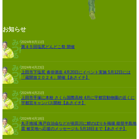
お知らせ
2024年8月11日
第４５回塩尻どんどこ祭 開催
2024年4月23日
上田市下塩尻 沓掛酒造 4月20日にイベント実施 5月12日には
「蔵開放２０２４」開催【あさイチ】
2024年4月21日
上田市手塚に本校 さくら国際高校 4月に宇都宮動物園の近くに
宇都宮キャンパス開校【あさイチ】
2024年4月18日
丸子地域 海戸自治会などが依田川に鯉のぼりを掲揚 能登半島地
震 被災地へ応援のメッセージも 5月18日まで【あさイチ】