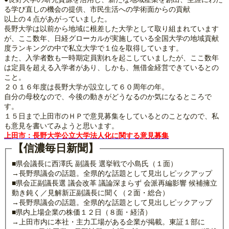
る学び直しの機会の提供、市民生活への学術面からの貢献
以上の４点があがっていました。
長野大学は以前から地域に根差した大学として取り組まれています
が、ここ数年、日経グローカルが実施している全国大学の地域貢献
度ランキングの中で私立大学で１位を取得しています。
また、入学者数も一時期定員割れを起こしていましたが、ここ数年
は定員を超える入学者があり、しかも、無借金経営できているとの
こと。
２０１６年度は長野大学が設立して６０周年の年。
自分の母校なので、今後の動きがどうなるのか気になるところで
す。
１５日まで上田市のＨＰで意見募集をしているとのことなので、私
も意見を書いてみようと思います。
上田市：長野大学公立大学法人化に関する意見募集
【信濃毎日新聞】
■県会議長に西澤氏 副議長 選挙戦で小島氏（１面）
→長野県議会の話題。全県的な話題として見出しピックアップ
■県会正副議長選 議会改革 議論深まらず 会派再編影響 候補擁立
動き鈍く／見解新正副議長に聞く（２面・総合）
→長野県議会の話題。全県的な話題として見出しピックアップ
■県内上場企業の株価１２日（８面・経済）
→上田市内に本社・主力工場がある企業が掲載。東証１部に