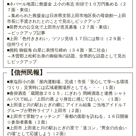
■ネパール地震に救援金 上小の有志 街頭で１０万円集める（２
７面・東信）
→集められた救援金は日赤県支部上田市地区長の母袋創一上田
市長に手渡されたとのことで見出しピックアップ
■長野大の公立化で上田市が意見募集（２７面・東信）
→ピックアップ記事
■上田「色付ききれい」ツツジ見頃 １７日には祭り（２９面・
信州ワイド）
■挑戦 御嶽海 白星に表情引締め（３４面・第二社会）
→木曽郡上松町出身の御嶽海の話題。全県的な話題として見出
しピックアップ
【信州民報】
■東塩田小の新「屋内運動場」完成！市長「安心して学べる環境
づくり」災害時には広域避難場所としても・・・（１面）
■沓掛酒造「蔵開放２０１５」にぎわう 岡崎酒造と連携 シャト
ルバスで結ぶ「上田の酒 より身近に感じてほしい」（１面）
■上田道と川の駅おとぎの郷に アイドル結集 ご当地アイドル７
グループが野外ライブ！上田市（２面）
■上田市で景観ウォッチング「蚕都の面影を訪ねる」１６日開催
☆参加者募集（２面）
■上田市 上田道と川の駅おとぎの里で「道コン」“男女の出会い
の場”として応援しよう（２面）