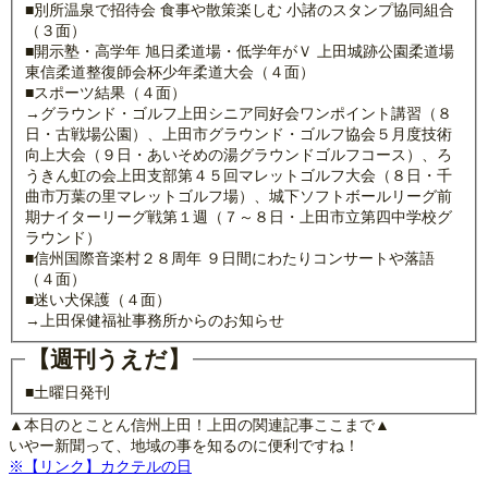
■別所温泉で招待会 食事や散策楽しむ 小諸のスタンプ協同組合
（３面）
■開示塾・高学年 旭日柔道場・低学年がＶ 上田城跡公園柔道場
東信柔道整復師会杯少年柔道大会（４面）
■スポーツ結果（４面）
→グラウンド・ゴルフ上田シニア同好会ワンポイント講習（８
日・古戦場公園）、上田市グラウンド・ゴルフ協会５月度技術
向上大会（９日・あいそめの湯グラウンドゴルフコース）、ろ
うきん虹の会上田支部第４５回マレットゴルフ大会（８日・千
曲市万葉の里マレットゴルフ場）、城下ソフトボールリーグ前
期ナイターリーグ戦第１週（７～８日・上田市立第四中学校グ
ラウンド）
■信州国際音楽村２８周年 ９日間にわたりコンサートや落語
（４面）
■迷い犬保護（４面）
→上田保健福祉事務所からのお知らせ
【週刊うえだ】
■土曜日発刊
▲本日のとことん信州上田！上田の関連記事ここまで▲
いやー新聞って、地域の事を知るのに便利ですね！
※【リンク】カクテルの日