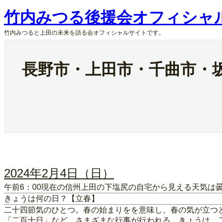
内
竹内みつる後援会オフィシャ
容
を
竹内みつると上田の未来を語る会オフィシャルサイトです。
ス
キ
ッ
長野市・上田市・千曲市・坂
プ
2024年2月4日（日）
午前6：00現在の信州上田の下塩尻の自宅から見える天気は
きょうは何の日？【立春】
二十四節気のひとつ。春の始まりをを意味し、春の気が立つ
「二百十日」など、さまざまな行事が行われる。きょうは、