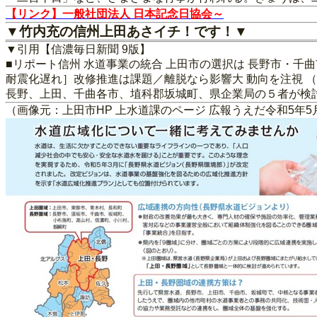
【リンク】一般社団法人 日本記念日協会～
▼竹内充の信州上田あさイチ！です！▼
▼引用【信濃毎日新聞 9版】
■リポート信州 水道事業の統合 上田市の選択は 長野市・千
耐震化遅れ］改修推進は課題／離脱なら影響大 動向を注視 （
長野、上田、千曲各市、埴科郡坂城町、県企業局の５者が検
（画像元：上田市HP 上水道課のページ 広報うえだ令和5年5