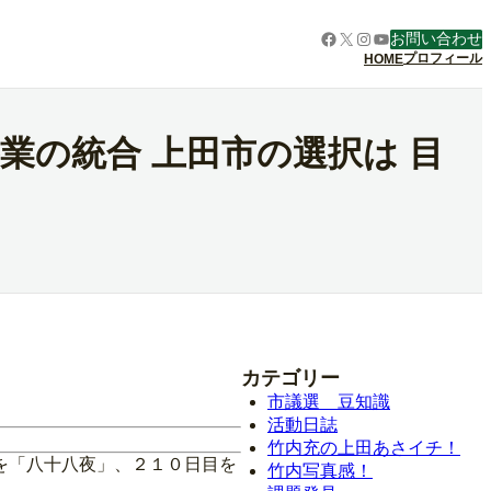
Facebook
X
Instagram
YouTube
お問い合わせ
プロフィール
HOME
業の統合 上田市の選択は 目
カテゴリー
市議選 豆知識
活動日誌
竹内充の上田あさイチ！
を「八十八夜」、２１０日目を
竹内写真感！