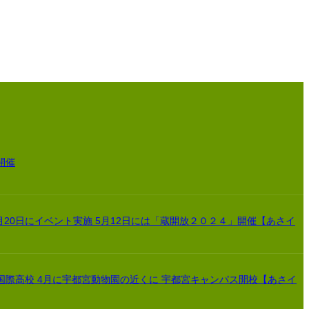
開催
月20日にイベント実施 5月12日には「蔵開放２０２４」開催【あさイ
国際高校 4月に宇都宮動物園の近くに 宇都宮キャンパス開校【あさイ