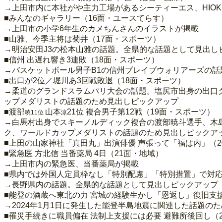
→上田市内に本社がや主力工場があるシーティーエス、HIO
■みんなのギャラリー（16面・ユースてらす）
→上田市の小学6年生のカメちんさんのイラストが掲載
■山雅、今季主将は菊井（17面・スポーツ）
→明治安田J3の松本山雅の話題。全県的な話題として見出し
■信州 出遅れ響き3連敗（18面・スポーツ）
→バスケットボール男子B1の信州ブレイブウォリアーズの
■出口が2位／堀川あ3回戦敗退（18面・スポーツ）
→柔道のグランドスラムパリ大会の話題。塩尻市出身の出口
ップメダリストの話題のため見出しピックアップ
■渡部
山本
21位 複合男子第12戦（19面・スポーツ）
暁11位
涼
→白馬村出身でスキーノルディック複合の渡部暁斗選手、木
ク、ワールドカップメダリストの話題のため見出しピックア
■上田の山家神社「真田丸」出演俳優 声張って「福は内」（
■緊急医 方北信 当番薬局 4日（21面・地域）
→上田市内の緊急医、当番薬局が掲載
■県内では外国人定員枠なし「特別配慮」「特別措置」で対応
→長野県内の話題。全県的な話題として見出しピックアップ
■能登の酒蔵へ東北の力 宮城の経験生かし「恩返し」復旧支
→2024年1月1日に発生した能登半島地震に関連した話題の
■罹災手続きに職員偏在 法制上支援には必要 避難所後回し（