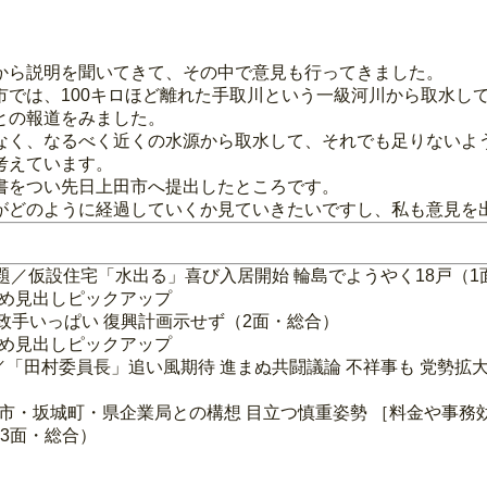
から説明を聞いてきて、その中で意見も行ってきました。
では、100キロほど離れた手取川という一級河川から取水し
との報道をみました。
なく、なるべく近くの水源から取水して、それでも足りないよ
考えています。
書をつい先日上田市へ提出したところです。
がどのように経過していくか見ていきたいですし、私も意見を
題／仮設住宅「水出る」喜び入居開始 輪島でようやく18戸（1
ため見出しピックアップ
行政手いっぱい 復興計画示せず（2面・総合）
ため見出しピックアップ
「田村委員長」追い風期待 進まぬ共闘議論 不祥事も 党勢拡
曲市・坂城町・県企業局との構想 目立つ慎重姿勢 ［料金や事務
3面・総合）