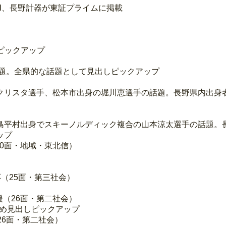
KI、長野計器が東証プライムに掲載
ピックアップ
話題。全県的な話題として見出しピックアップ
クリスタ選手、松本市出身の堀川恵選手の話題。長野県内出身
島平村出身でスキーノルディック複合の山本涼太選手の話題。
ップ
20面・地域・東北信）
（25面・第三社会）
援（26面・第二社会）
ため見出しピックアップ
26面・第二社会）