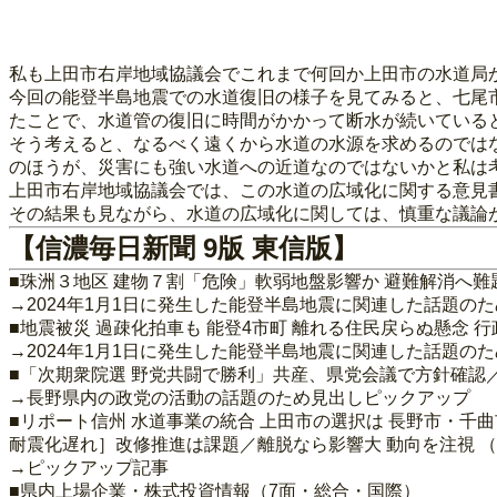
私も上田市右岸地域協議会でこれまで何回か上田市の水道局
今回の能登半島地震での水道復旧の様子を見てみると、七尾市
たことで、水道管の復旧に時間がかかって断水が続いている
そう考えると、なるべく遠くから水道の水源を求めるのでは
のほうが、災害にも強い水道への近道なのではないかと私は
上田市右岸地域協議会では、この水道の広域化に関する意見
その結果も見ながら、水道の広域化に関しては、慎重な議論
【信濃毎日新聞 9版 東信版】
■珠洲３地区 建物７割「危険」軟弱地盤影響か 避難解消へ難
→2024年1月1日に発生した能登半島地震に関連した話題の
■地震被災 過疎化拍車も 能登4市町 離れる住民戻らぬ懸念 
→2024年1月1日に発生した能登半島地震に関連した話題の
■「次期衆院選 野党共闘で勝利」共産、県党会議で方針確認／
→長野県内の政党の活動の話題のため見出しピックアップ
■リポート信州 水道事業の統合 上田市の選択は 長野市・千
耐震化遅れ］改修推進は課題／離脱なら影響大 動向を注視 （
→ピックアップ記事
■県内上場企業・株式投資情報（7面・総合・国際）