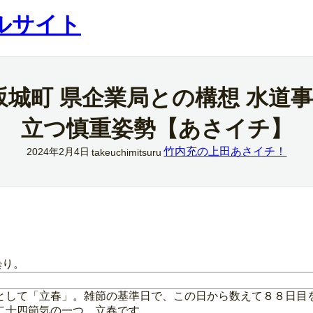
ルサイト
城町 県企業局との構想 水道事
立つ慎重姿勢【あさイチ】
竹内充の上田あさイチ！
2024年2月4日
takeuchimitsuru
曇り。
として「立春」。雑節の基準日で、この日から数えて８８日目
二十四節気の一つ、立春です。