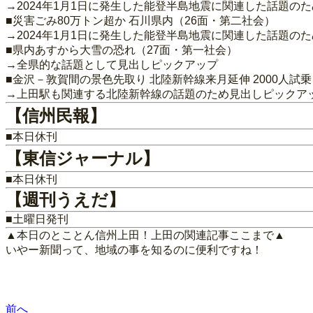
→2024年1月1日に発生した能登半島地震に関連した話題の
■災害ごみ80万トン超か 石川県内（26面・第二社会）
→2024年1月1日に発生した能登半島地震に関連した話題の
■県内あすから大雪の恐れ（27面・第一社会）
→全県的な話題として見出しピックアップ
■金沢－敦賀間の景色先取り 北陸新幹線来月延伸 2000人試
→上田駅も関連する北陸新幹線の話題のため見出しピックア
【信州民報】
■本日休刊
【東信ジャーナル】
■本日休刊
【週刊うえだ】
■土曜日発刊
▲本日のとことん信州上田！上田の関連記事ここまで▲
いやー新聞って、地域の事を知るのに便利ですね！
前へ