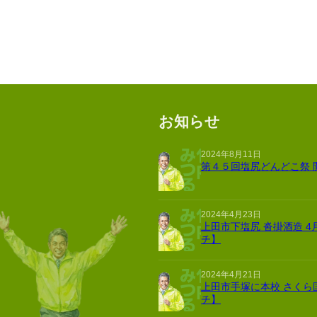
お知らせ
2024年8月11日
第４５回塩尻どんどこ祭 
2024年4月23日
上田市下塩尻 沓掛酒造 4
チ】
2024年4月21日
上田市手塚に本校 さくら
チ】