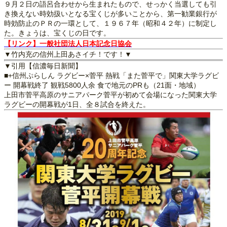
９月２日の語呂合わせから生まれたもので、せっかく当選しても引
き換えない時効扱いとなる宝くじが多いことから、第一勧業銀行が
時効防止のＰＲの一環として、１９６７年（昭和４２年）に制定し
た。きょうは、宝くじの日です。
【リンク】一般社団法人日本記念日協会
▼竹内充の信州上田あさイチ！です！▼
▼引用【信濃毎日新聞】
■+信州ぷらしん ラグビー×菅平 熱戦「また菅平で」関東大学ラグビ
ー 開幕戦終了 観戦5800人余 食で地元のPRも（21面・地域）
上田市菅平高原のサニアパーク菅平が初めて会場になった関東大学
ラグビーの開幕戦が1日、全８試合を終えた。