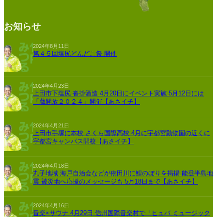
お知らせ
2024年8月11日
第４５回塩尻どんどこ祭 開催
2024年4月23日
上田市下塩尻 沓掛酒造 4月20日にイベント実施 5月12日には
「蔵開放２０２４」開催【あさイチ】
2024年4月21日
上田市手塚に本校 さくら国際高校 4月に宇都宮動物園の近くに
宇都宮キャンパス開校【あさイチ】
2024年4月18日
丸子地域 海戸自治会などが依田川に鯉のぼりを掲揚 能登半島地
震 被災地へ応援のメッセージも 5月18日まで【あさイチ】
2024年4月16日
音楽×サウナ 4月29日 信州国際音楽村で「ヒュバ ミュージック