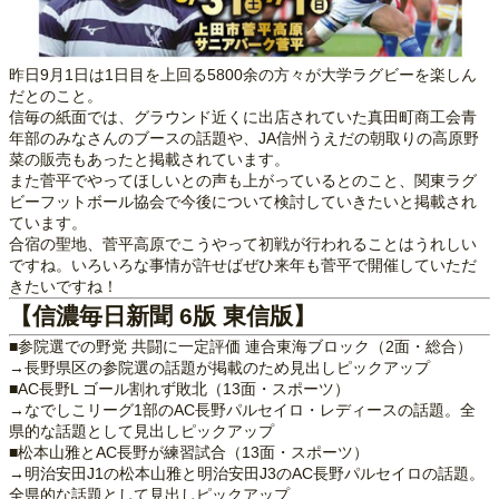
昨日9月1日は1日目を上回る5800余の方々が大学ラグビーを楽しん
だとのこと。
信毎の紙面では、グラウンド近くに出店されていた真田町商工会青
年部のみなさんのブースの話題や、JA信州うえだの朝取りの高原野
菜の販売もあったと掲載されています。
また菅平でやってほしいとの声も上がっているとのこと、関東ラグ
ビーフットボール協会で今後について検討していきたいと掲載され
ています。
合宿の聖地、菅平高原でこうやって初戦が行われることはうれしい
ですね。いろいろな事情が許せばぜひ来年も菅平で開催していただ
きたいですね！
【信濃毎日新聞 6版 東信版】
■参院選での野党 共闘に一定評価 連合東海ブロック（2面・総合）
→長野県区の参院選の話題が掲載のため見出しピックアップ
■AC長野L ゴール割れず敗北（13面・スポーツ）
→なでしこリーグ1部のAC長野パルセイロ・レディースの話題。全
県的な話題として見出しピックアップ
■松本山雅とAC長野が練習試合（13面・スポーツ）
→明治安田J1の松本山雅と明治安田J3のAC長野パルセイロの話題。
全県的な話題として見出しピックアップ