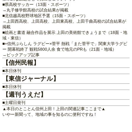
■県高校サッカー（13面・スポーツ）
→丸子修学館高校の試合結果が掲載
■北信越高校野球地区予選（15面・スポーツ）
→上田西高校、上田高校、上田東高校、上田千曲高校の試合結果が
掲載
■絵画と書道 融合作品を展示 上田の美術館できょうまで（18面・地
域・東信）
■+信州ぷらしん ラグビー×菅平 熱戦「また菅平で」関東大学ラグビ
ー 開幕戦終了 観戦5800人余 食で地元のPRも（21面・地域）
→ピックアップ記事
【信州民報】
■本日休刊
【東信ジャーナル】
■本日休刊
【週刊うえだ】
■土曜日発刊
▲本日のとことん信州上田！上田の関連記事ここまで▲
いやー新聞って、地域の事を知るのに便利ですね！