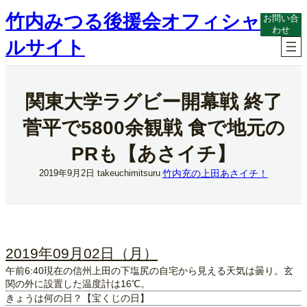
内
竹内みつる後援会オフィシャ
お問い合
容
わせ
を
ルサイト
ス
キ
ッ
プ
関東大学ラグビー開幕戦 終了
菅平で5800余観戦 食で地元の
PRも【あさイチ】
竹内充の上田あさイチ！
2019年9月2日
takeuchimitsuru
2019年09月02日（月）
午前6:40現在の信州上田の下塩尻の自宅から見える天気は曇り。玄
関の外に設置した温度計は16℃。
きょうは何の日？【宝くじの日】