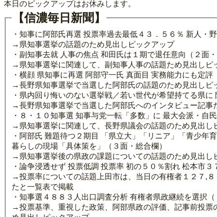
本日のピックアップはお休みします。
【信濃毎日新聞】
・知事に阿部氏再選 投票率過去最低４３．５６％ 新人・
→県知事選挙の話題のため見出しピックアップ
・副知事去就 人事の焦点 和田氏は１期で退任意向（２面
→県知事選挙に関連して、副知事人事の話題ため見出しピ
・横顔 県知事に再選 阿部守一氏 真面目 実務能力にも定
→長野県知事選挙で当選した阿部氏の話題のため見出しピ
・県内回り悔いのない選挙戦／若い世代が希望持てる県に
→長野県知事選挙で当選した阿部氏へのインタビュー記事
・８・１０知事選 知事与党一転「多数」に 最大会派・自民
→県知事選挙に関連して、長野県議会の話題のため見出し
・阿部氏 難題待つ２期目 「県立大」「リニア」「青少年
暮らしの現場「具体策を」（３面・総合欄）
→県知事選挙後の県政の課題についての話題のため見出し
・論争浸透せず 投票低調 投票率 初の５０％割れ 松本
→投票率についての話題上田市は、当日の有権者１２７,８
たと一覧表で掲載
・知事選４８８３人出口調査分析 有権者県政継続を選択（
→投票基準、重視した政策、阿部県政の評価、記事前投票