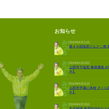
お知らせ
2024年8月11日
第４５回塩尻どんどこ祭 
2024年4月23日
上田市下塩尻 沓掛酒造 4
チ】
2024年4月21日
上田市手塚に本校 さくら
チ】
2024年4月18日
丸子地域 海戸自治会など