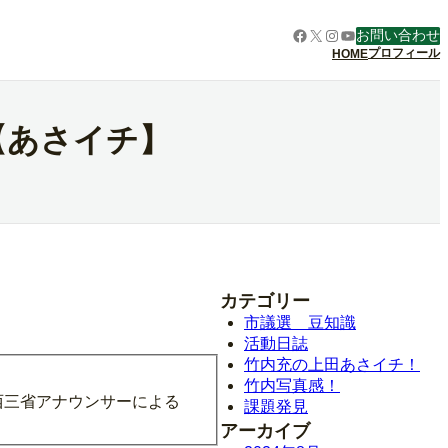
Facebook
X
Instagram
YouTube
お問い合わせ
プロフィール
HOME
【あさイチ】
カテゴリー
市議選 豆知識
活動日誌
竹内充の上田あさイチ！
竹内写真感！
西三省アナウンサーによる
課題発見
アーカイブ