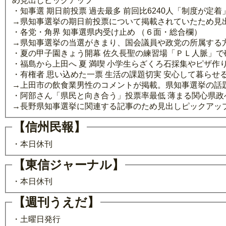
め見出しピックアップ
・知事選 期日前投票 過去最多 前回比6240人「制度が定
→県知事選挙の期日前投票について掲載されていたため見
・各党・角界 知事選県内受け止め （６面・総合欄）
→県知事選挙の当選がきまり、国会議員や政党の所属する
・夏の甲子園きょう開幕 佐久長聖の練習場「ＰＬ人脈」で
・福島から上田へ 夏 満喫 小学生らざくろ石採集やピザ作
・有権者 思い込めた一票 生活の課題切実 安心して暮ら
→上田市の飲食業男性のコメントが掲載。県知事選挙の話
・阿部さん「県民と向き合う」投票率最低 薄まる関心県
→長野県知事選挙に関連する記事のため見出しピックアッ
【信州民報】
・本日休刊
【東信ジャーナル】
・本日休刊
【週刊うえだ】
・土曜日発行