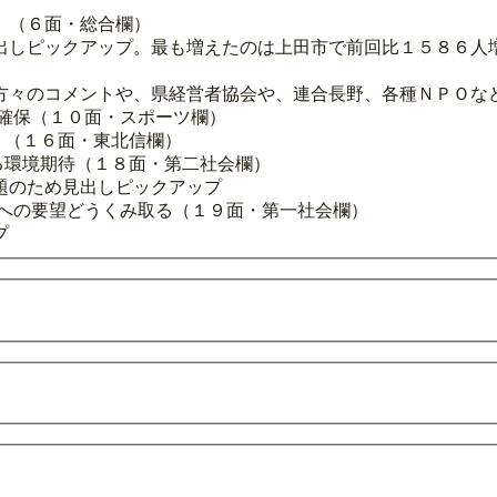
着」（６面・総合欄）
出しピックアップ。最も増えたのは上田市で前回比１５８６人
方々のコメントや、県経営者協会や、連合長野、各種ＮＰＯな
確保（１０面・スポーツ欄）
り（１６面・東北信欄）
せる環境期待（１８面・第二社会欄）
題のため見出しピックアップ
政への要望どうくみ取る（１９面・第一社会欄）
プ