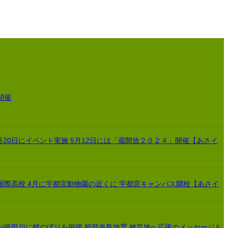
開催
月20日にイベント実施 5月12日には「蔵開放２０２４」開催【あさイ
国際高校 4月に宇都宮動物園の近くに 宇都宮キャンパス開校【あさイ
が依田川に鯉のぼりを掲揚 能登半島地震 被災地へ応援のメッセージも