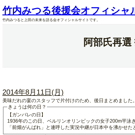
内
竹内みつる後援会オフィシャ
容
を
竹内みつると上田の未来を語る会オフィシャルサイトです。
ス
キ
ッ
阿部氏再選
プ
2014年8月11日(月)
美味だれの宴のスタッフで片付けのため、後日まとめました
きょうは何の日？
【ガンバレの日】
1936年のこの日、ベルリンオリンピックの女子200m
「前畑がんばれ」と連呼した実況中継が日本中を沸かせた