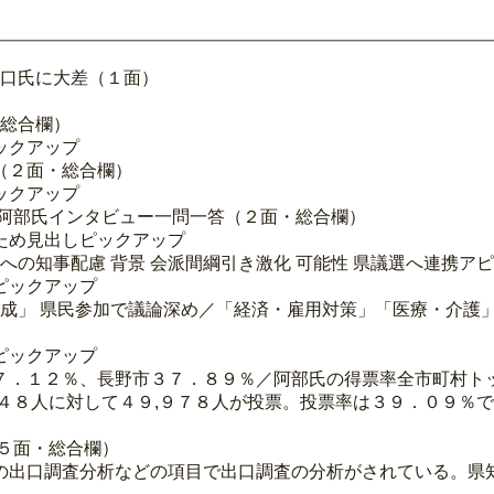
野口氏に大差（１面）
・総合欄）
ックアップ
評（２面・総合欄）
ックアップ
 阿部氏インタビュー一問一答（２面・総合欄）
ため見出しピックアップ
への知事配慮 背景 会派間綱引き激化 可能性 県議選へ連携ア
ピックアップ
育成」 県民参加で議論深め／「経済・雇用対策」「医療・介護
ピックアップ
市３７．１２％、長野市３７．８９％／阿部氏の得票率全市町村ト
４８人に対して４９,９７８人が投票。投票率は３９．０９％
５面・総合欄）
の出口調査分析などの項目で出口調査の分析がされている。県