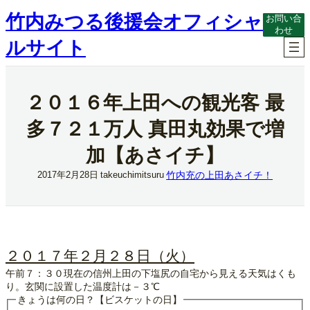
内
竹内みつる後援会オフィシャ
お問い合
容
わせ
を
ルサイト
ス
キ
ッ
プ
２０１６年上田への観光客 最
多７２１万人 真田丸効果で増
加【あさイチ】
竹内充の上田あさイチ！
2017年2月28日
takeuchimitsuru
２０１７年２月２８日（火）
午前７：３０現在の信州上田の下塩尻の自宅から見える天気はくも
り。玄関に設置した温度計は－３℃
きょうは何の日？【ビスケットの日】