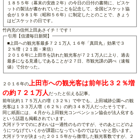
１８５５年（幕末の安政２年）の今日の日付の書簡に、ビスケ
ットの製法が書かれていたことを記念して、全国ビスケット協
会が１９８１年（昭和５６年）に制定したとのことで、きょう
はビスケットの日です。
竹内充の信州上田あさイチ！です！
引用【信濃毎日新聞】
■上田への観光客最多７２１万人 １６年「真田丸」効果で３
２％増（２１面・東信）
２０１６年に上田市を訪れた観光客が７２１万人に上り、過去
最多になる見通しであることが２７日、市観光課の調べ（速報
値）で分かった。
上田市への観光客は前年比３２％増
２０１６年の
の約７２１万人
だったと伝える記事。
前年比約１７５万人の増（３２％）で中でも、上田城跡公園への観
光客は１３３万人増（６２％）の約３４８万人だったそうです。
同じ紙面には、４月から上田観光コンベンション協会が法人化する
という話題も掲載されています。
大河ドラマでのにぎわいは一過性のものですが、そのあとにどのよ
うにつなげていくかが課題になっているのではないかと思います。
大河ドラマが決まった２０１５年から微増した観光客数ですが、２