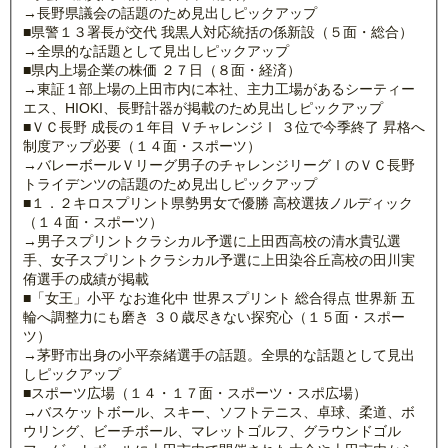
→長野県議会の話題のため見出しピックアップ
■県警１３署長が交代 我黒人対応統括の係新設（５面・総合）
→全県的な話題として見出しピックアップ
■県内上場企業の株価 ２７日（８面・経済）
→東証１部上場の上田市内に本社、主力工場があるシーティー
エス、HIOKI、長野計器が掲載のため見出しピックアップ
■ＶＣ長野 成長の１年目 ＶチャレンジⅠ ３位で今季終了 昇格へ
制度アップ必要（１４面・スポーツ）
→バレーボールＶリーグ男子のチャレンジリーグⅠのＶＣ長野
トライデンツの話題のため見出しピックアップ
■１．２キロスプリント県勢男女で優勝 高校選抜ノルディック
（１４面・スポーツ）
→男子スプリントクラシカル予選に上田西高校の清水貴弘選
手、女子スプリントクラシカル予選に上田染谷丘高校の田川実
侑選手の成績が掲載
■「女王」小平 なお進化中 世界スプリント 総合得点 世界新 五
輪へ調整力にも磨き ３０歳尽きない探究心（１５面・スポー
ツ）
→茅野市出身の小平奈緒選手の話題。全県的な話題として見出
しピックアップ
■スポーツ広場（１４・１７面・スポーツ・スポ広場）
→バスケットボール、スキー、ソフトテニス、卓球、柔道、ボ
ウリング、ビーチボール、マレットゴルフ、グラウンドゴル