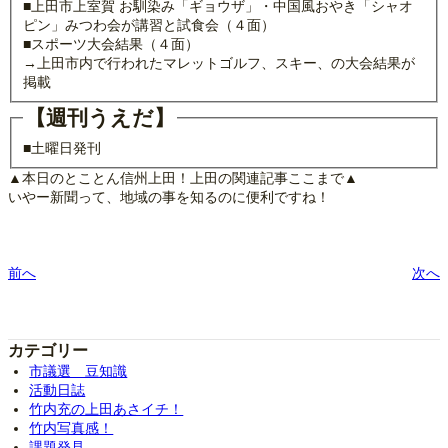
■上田市上室賀 お馴染み「ギョウザ」・中国風おやき「シャオ
ピン」みつわ会が講習と試食会（４面）
■スポーツ大会結果（４面）
→上田市内で行われたマレットゴルフ、スキー、の大会結果が
掲載
【週刊うえだ】
■土曜日発刊
▲本日のとことん信州上田！上田の関連記事ここまで▲
いやー新聞って、地域の事を知るのに便利ですね！
前へ
次へ
カテゴリー
市議選 豆知識
活動日誌
竹内充の上田あさイチ！
竹内写真感！
課題発見