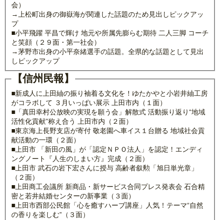
会）
→上松町出身の御嶽海が関連した話題のため見出しピックアッ
プ
■小平飛躍 平昌で輝け 地元や所属先膨らむ期待 二人三脚 コーチ
と笑顔（２９面・第一社会）
→茅野市出身の小平奈緒選手の話題。全県的な話題として見出
しピックアップ
【信州民報】
■新成人に上田紬の振り袖着る文化を！ゆたかやと小岩井紬工房
がコラボして ３月いっぱい展示 上田市内（１面）
■「真田幸村公放映の実現を願う会」解散式 活動振り返り“地域
活性化貢献”称え合う 上田市内（２面）
■東京海上長野支店が寄付 敬老園へ車イス１台贈る 地域社会貢
献活動の一環（２面）
■上田市 「新田の風」が「認定ＮＰＯ法人」を認定！エンディ
ングノート『人生のしまい方』完成（２面）
■上田市 武石の岩下宏さんに授与 高齢者叙勲「旭日単光章」
（２面）
■上田商工会議所 新商品・新サービス合同プレス発表会 石合精
密と若井結婚センターの新事業（３面）
■上田市西部公民館「心を癒すハーブ講座」人気！テーマ“自然
の香りを楽しむ”（３面）