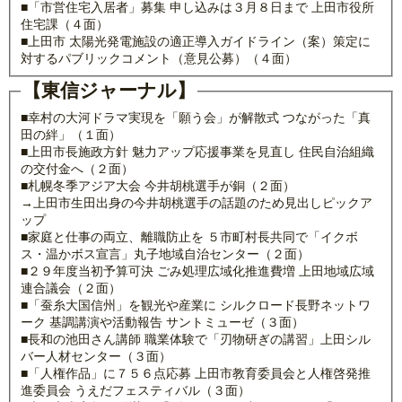
■「市営住宅入居者」募集 申し込みは３月８日まで 上田市役所
住宅課（４面）
■上田市 太陽光発電施設の適正導入ガイドライン（案）策定に
対するパブリックコメント（意見公募）（４面）
【東信ジャーナル】
■幸村の大河ドラマ実現を「願う会」が解散式 つながった「真
田の絆」（１面）
■上田市長施政方針 魅力アップ応援事業を見直し 住民自治組織
の交付金へ（２面）
■札幌冬季アジア大会 今井胡桃選手が銅（２面）
→上田市生田出身の今井胡桃選手の話題のため見出しピックア
ップ
■家庭と仕事の両立、離職防止を ５市町村長共同で「イクボ
ス・温かボス宣言」丸子地域自治センター（２面）
■２９年度当初予算可決 ごみ処理広域化推進費増 上田地域広域
連合議会（２面）
■「蚕糸大国信州」を観光や産業に シルクロード長野ネットワ
ーク 基調講演や活動報告 サントミューゼ（３面）
■長和の池田さん講師 職業体験で「刃物研ぎの講習」上田シル
バー人材センター（３面）
■「人権作品」に７５６点応募 上田市教育委員会と人権啓発推
進委員会 うえだフェスティバル（３面）