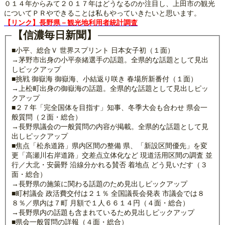
０１４年からみて２０１７年はどうなるのか注目し、上田市の観光
についてＰＲやできることは私もやっていきたいと思います。
【リンク】長野県－観光地利用者統計調査
【信濃毎日新聞】
■小平、総合Ｖ 世界スプリント 日本女子初（１面）
→茅野市出身の小平奈緒選手の話題。全県的な話題として見出
しピックアップ
■挑戦 御嶽海 御嶽海、小結返り咲き 春場所新番付（１面）
→上松町出身の御嶽海の話題。全県的な話題として見出しピッ
クアップ
■２７年「完全国体を目指す」知事、冬季大会も合わせ 県会一
般質問（２面・総合）
→長野県議会の一般質問の内容が掲載。全県的な話題として見
出しピックアップ
■焦点「松糸道路」県内区間の整備 県、「新設区間優先」を変
更「高瀬川右岸道路」交差点立体化など 現道活用区間の調査 並
行／大北・安曇野 沿線分かれる賛否 着地点 どう見いだす（３
面・総合）
→長野県の施策に関わる話題のため見出しピックアップ
■町村議会 政活費交付は２１％ 全国議長会発表 市議会では８
８％／県内は７町 月額で１人６６１４円（４面・総合）
→長野県内の話題も含まれているため見出しピックアップ
■県会一般質問の詳報（４面・総合）