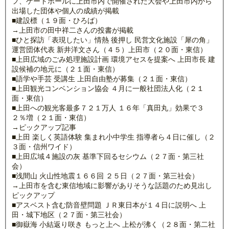
フ、ゲートボールに上田市内で開催された大会や上田市内から
出場した団体や個人の成績が掲載
■建設標（１９面・ひろば）
→上田市の田中祥二さんの投書が掲載
■ひと探訪「表現したい」情熱 後押し 民営文化施設「犀の角」
運営団体代表 新井洋文さん（４５）上田市（２０面・東信）
■上田広域のごみ処理施設計画 環境アセスを提案へ 上田市長 建
設候補の地元に（２１面・東信）
■語学や手芸 受講生 上田自由塾が募集（２１面・東信）
■上田観光コンベンション協会 ４月に一般社団法人化（２１
面・東信）
■上田への観光客最多７２１万人 １６年「真田丸」効果で３
２％増（２１面・東信）
→ピックアップ記事
■上田 楽しく英語体験 集まれ小中学生 指導者ら４日に催し（２
３面・信州ワイド）
■上田広域４施設の灰 基準下回るセシウム（２７面・第三社
会）
■浅間山 火山性地震１６６回 ２５日（２７面・第三社会）
→上田市を含む東信地域に影響がありそうな話題のため見出し
ピックアップ
■アスベスト含む防音壁問題 ＪＲ東日本が１４日に説明へ 上
田・城下地区（２７面・第三社会）
■御嶽海 小結返り咲き もっと上へ 上松が沸く（２８面・第二社