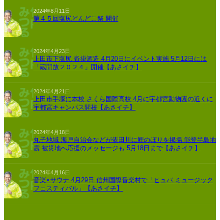
2024年8月11日
第４５回塩尻どんどこ祭 開催
2024年4月23日
上田市下塩尻 沓掛酒造 4月20日にイベント実施 5月12日には
「蔵開放２０２４」開催【あさイチ】
2024年4月21日
上田市手塚に本校 さくら国際高校 4月に宇都宮動物園の近くに
宇都宮キャンパス開校【あさイチ】
2024年4月18日
丸子地域 海戸自治会などが依田川に鯉のぼりを掲揚 能登半島地
震 被災地へ応援のメッセージも 5月18日まで【あさイチ】
2024年4月16日
音楽×サウナ 4月29日 信州国際音楽村で「ヒュバ ミュージック
フェスティバル」【あさイチ】