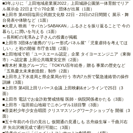
■3年ぶりに「上田地域産業展2022」上田城跡公園第一体育館でリア
ル展示会 22日まで☆70企業・団体が出展（1面）
■上田市 第49回塩田公民館文化祭 22日・23日の2日間開く 展示・舞
台発表や体験など（1面）
■火星人 映画「サバカンSABAKAN」ふるさとを振り返ることで 今の
暮らしに潤いを与える（1面）
→長和町の滝澤みよ子さんの投書が掲載
■上田市 3団体が連携の“リレー形式パネル展”「児童虐待を考えてほ
しい」と初の開催 市庁舎1階（2面）
■上田地域で初「ユースエール認定」企業 タイヨーエンジニア（東御
市）へ認定書 上田公共職業安定所（2面）
■青木村 東急グループに「TOKYU百年絵巻」贈る 事業の歴史など
「五島慶太未来創造館」制作（2面）
■上田市上下水道局と県企業局が行う 市内7カ所で緊急連絡管の操作
訓練（3面）
■上田市 第4回上田リバース会議 上田映劇&オンラインで25日（3
面）
■上田市 電話でお金詐欺警戒情報 医師・病院関係者かたる（3面）
■上田市・塩田前山地籍でニホンザル1頭目撃（3面）
■音楽村少年少女合唱団 クリスマスソングワークショップを 開催（3
面）
■五十年前の今日の見出し 仮開通の見通しも 古舟線生塚－千曲川右
岸 矢出沢橋完成で通行可能に（3面）