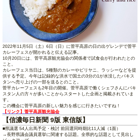
2022年11月5日（土）6日（日）に菅平高原の日の出ゲレンデで菅平
カレーフェスが開かれると伝える記事。
10月20日には、菅平高原観光協会の関係者で試食会が行われたとの
こと。
カレーフェス当日は、5種類のカレーやビリヤニ、ラッシーなどを提
供する予定。今年は記録的な洪水で国土の3分の1が水没したパキス
タンへ売り上げの一部を送るとのこと。
菅平カレーフェスも2年目の開催。菅平高原で働くシェフさんにパキ
スタン人の方々が多いことからスタートした企画と掲載されていま
す。
この機会に菅平高原の新しい魅力を感じに行きたいですね！
【リンク】菅平高原観光協会
【信濃毎日新聞 9版 東信版】
■県議選 54人出馬予定・検討 前回選同時期比11人減（1面）
→長野県議会議員選挙に関連する話題。全県的な話題として見出し