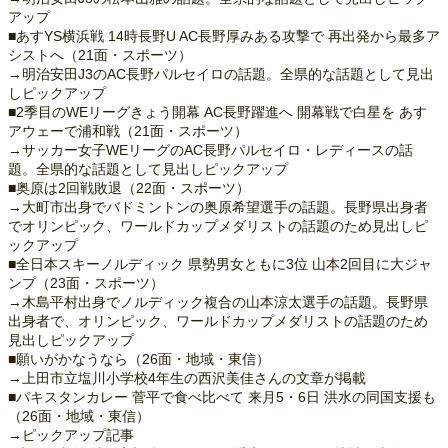
アップ
■あすYS横浜戦 14時長野U AC長野厚みある攻撃で 再出発から最多ア
シストへ（21面・スポーツ）
→明治安田J3のAC長野パルセイロの話題。全県的な話題として見出
しピックアップ
■2季目のWEリーグきょう開幕 AC長野躍進へ 開幕戦で白星を あす
アウェーで浦和戦（21面・スポーツ）
→サッカー女子WEリーグのAC長野パルセイロ・レディースの話
題。全県的な話題として見出しピックアップ
■奥原は2回戦敗退（22面・スポーツ）
→大町市出身でバドミントンの奥原希望選手の話題。長野県出身者
でオリンピック、ワールドカップメダリストの話題のため見出しピ
ックアップ
■全日本スキーノルディック 県勢男女ともに3位 山本2回目に大ジャ
ンプ（23面・スポーツ）
→木島平村出身でノルディック複合の山本涼太選手の話題。長野県
出身者で、オリンピック、ワールドカップメダリストの話題のため
見出しピックアップ
■願いがかなうなら（26面・地域・東信）
→上田市立塩川小学校4年生の西沢美佳さんの文章が掲載
■パキスタンカレー 菅平で食べ比べて 来月5・6日 洪水の同国支援も
（26面・地域・東信）
→ピックアップ記事