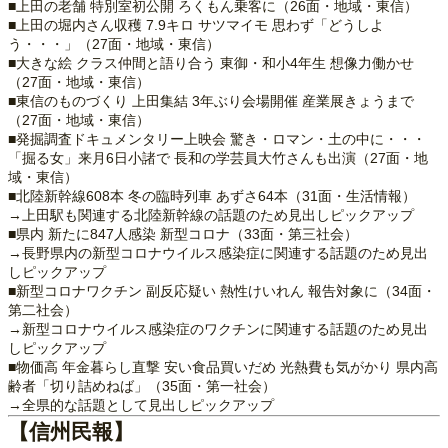
■上田の老舗 特別室初公開 ろくもん乗客に（26面・地域・東信）
■上田の堀内さん収穫 7.9キロ サツマイモ 思わず「どうしよ
う・・・」（27面・地域・東信）
■大きな絵 クラス仲間と語り合う 東御・和小4年生 想像力働かせ
（27面・地域・東信）
■東信のものづくり 上田集結 3年ぶり会場開催 産業展きょうまで
（27面・地域・東信）
■発掘調査ドキュメンタリー上映会 驚き・ロマン・土の中に・・・
「掘る女」来月6日小諸で 長和の学芸員大竹さんも出演（27面・地
域・東信）
■北陸新幹線608本 冬の臨時列車 あずさ64本（31面・生活情報）
→上田駅も関連する北陸新幹線の話題のため見出しピックアップ
■県内 新たに847人感染 新型コロナ（33面・第三社会）
→長野県内の新型コロナウイルス感染症に関連する話題のため見出
しピックアップ
■新型コロナワクチン 副反応疑い 熱性けいれん 報告対象に（34面・
第二社会）
→新型コロナウイルス感染症のワクチンに関連する話題のため見出
しピックアップ
■物価高 年金暮らし直撃 安い食品買いだめ 光熱費も気がかり 県内高
齢者「切り詰めねば」（35面・第一社会）
→全県的な話題として見出しピックアップ
【信州民報】