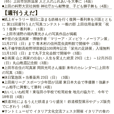
（65）上田市別所温泉 人と人のふれあいを大事に（4面）
■上田の科野大宮社例祭 神社庁から献幣使、子ども獅子舞も（4面）
【週刊うえだ】
■紙上ギャラリー 朝日に染まる鉄橋を行く復興一番列車を川面ととも
に 第11回週刊うえだ写真コンテスト 一般の部 上田信用金庫賞「祝
う！復興一番列車」（1面）
→上田市浦野の堀内重光さんの写真作品が掲載
■中世の女流画家・博物学者「マリーア・ズィビラ・メーリアン展」
11月27日（日）まで 青木村の信州昆虫資料館で開催中（3面）
■丸子修学館高校野球部創設100周年記念「栄光の足跡展」入場無料
11月13日（日）まで丸子文化会館で開催中（3面）
■企画展 山と画家の出会い 人生を変えた絶景 29日（土）～12月25日
（日）丸山晩霞記念館（3面）
■上田市在住の写真家 岡田光司さん撮影 来年のカレンダーに上田市
の写真（3面）
■休日緊急医＋当番薬局 23日（日）（3面）
■上田南リーグ スポーツ少年団が活躍 東日本大会で準優勝！強豪チ
ーム相手に興奮して勝利（4面）
■おいしいね松茸！東塩田小学校で松茸給食 地元の協力で、今年で
18年目（4面）
■鉄道3社によるうえだ鉄道まつり盛況！ 鉄道模型展示やグッズ販売
でにぎわう（4面）
■サントミューゼで イタリア文化交流フェスタ開催 イタリアの食の