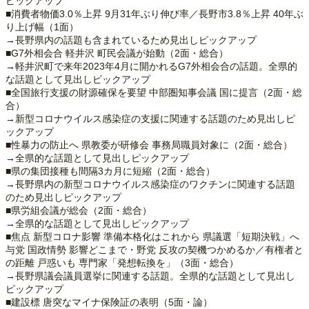
ピックアップ
■消費者物価3.0％上昇 9月31年ぶり伸び率／長野市3.8％上昇 40年ぶ
り上げ幅（1面）
→長野県内の話題も含まれているため見出しピックアップ
■G7外相会合 軽井沢 町民会議が始動（2面・総合）
→軽井沢町で来年2023年4月に開かれるG7外相会合の話題。全県的
な話題として見出しピックアップ
■全国旅行支援の財源確保を要望 中部圏知事会議 国に提言（2面・総
合）
→新型コロナウイルス感染症の支援に関連する話題のため見出しピ
ックアップ
■性暴力の防止へ 県教委が研修会 事務局職員対象に（2面・総合）
→全県的な話題として見出しピックアップ
■県の集団接種も間隔3カ月に短縮（2面・総合）
→長野県内の新型コロナウイルス感染症のワクチンに関連する話題
のため見出しピックアップ
■県労組会議が総会（2面・総合）
→全県的な話題として見出しピックアップ
■焦点 新型コロナ影響 準備本格化はこれから 県議選「短期決戦」へ
与党 国政情勢 影響どこまで・野党 反攻の契機つかめるか／有権者と
の距離 戸惑いも 専門家「発想転換を」（3面・総合）
→長野県議会議員選挙に関連する話題。全県的な話題として見出し
ピックアップ
■建設標 唐突なマイナ保険証の表明（5面・論）