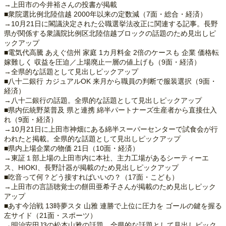
→上田市の今井裕さんの投書が掲載
■衆院選比例北陸信越 2000年以来の定数減（7面・総合・経済）
→10月21日に閣議決定された公職選挙法改正に関連する記事。長野
県が関係する衆議院比例区北陸信越ブロックの話題のため見出しピ
ックアップ
■電気代高騰 あえぐ信州 家庭 1カ月料金 2倍のケースも 企業 価格転
嫁難しく 収益を圧迫／上場廃止一層の値上げも（9面・経済）
→全県的な話題として見出しピックアップ
■八十二銀行 カジュアルOK 来月から職員の判断で服装選択（9面・
経済）
→八十二銀行の話題。全県的な話題として見出しピックアップ
■県内伝統野菜普及 県と連携 綿半パートナーズ生産者から直接仕入
れ（9面・経済）
→10月21日に上田市神畑にある綿半スーパーセンターで試食会が行
われたと掲載。全県的な話題として見出しピックアップ
■県内上場企業の物価 21日（10面・経済）
→東証１部上場の上田市内に本社、主力工場があるシーティーエ
ス、HIOKI、長野計器が掲載のため見出しピックアップ
■吃音って何？どう接すればいいの？（17面・こども）
→上田市の言語聴覚士の餅田亜希子さんが掲載のため見出しピック
アップ
■あす今治戦 13時夢スタ 山雅 連勝で上位に圧力を ゴールの鍵を握る
左サイド（21面・スポーツ）
→明治安田J3の松本山雅の話題。全県的な話題として見出しピック