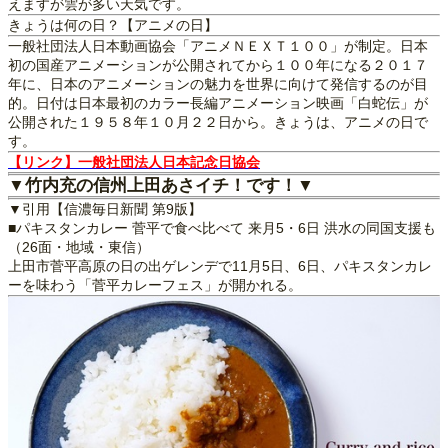
えますが雲が多い天気です。
きょうは何の日？【アニメの日】
一般社団法人日本動画協会「アニメＮＥＸＴ１００」が制定。日本
初の国産アニメーションが公開されてから１００年になる２０１７
年に、日本のアニメーションの魅力を世界に向けて発信するのが目
的。日付は日本最初のカラー長編アニメーション映画「白蛇伝」が
公開された１９５８年１０月２２日から。きょうは、アニメの日で
す。
【リンク】一般社団法人日本記念日協会
▼竹内充の信州上田あさイチ！です！▼
▼引用【信濃毎日新聞 第9版】
■パキスタンカレー 菅平で食べ比べて 来月5・6日 洪水の同国支援も
（26面・地域・東信）
上田市菅平高原の日の出ゲレンデで11月5日、6日、パキスタンカレ
ーを味わう「菅平カレーフェス」が開かれる。