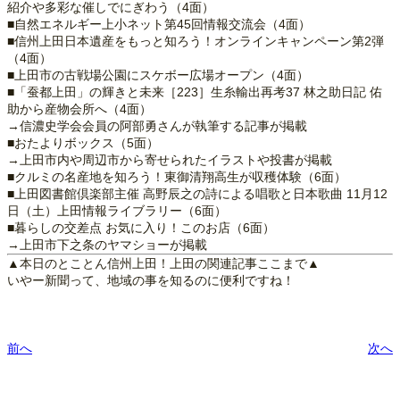
紹介や多彩な催しでにぎわう（4面）
■自然エネルギー上小ネット第45回情報交流会（4面）
■信州上田日本遺産をもっと知ろう！オンラインキャンペーン第2弾
（4面）
■上田市の古戦場公園にスケボー広場オープン（4面）
■「蚕都上田」の輝きと未来［223］生糸輸出再考37 林之助日記 佑
助から産物会所へ（4面）
→信濃史学会会員の阿部勇さんが執筆する記事が掲載
■おたよりボックス（5面）
→上田市内や周辺市から寄せられたイラストや投書が掲載
■クルミの名産地を知ろう！東御清翔高生が収穫体験（6面）
■上田図書館倶楽部主催 高野辰之の詩による唱歌と日本歌曲 11月12
日（土）上田情報ライブラリー（6面）
■暮らしの交差点 お気に入り！このお店（6面）
→上田市下之条のヤマショーが掲載
▲本日のとことん信州上田！上田の関連記事ここまで▲
いやー新聞って、地域の事を知るのに便利ですね！
前へ
次へ