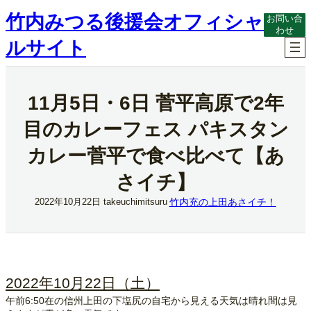
内
竹内みつる後援会オフィシャ
お問い合
容
わせ
を
ルサイト
ス
キ
ッ
プ
11月5日・6日 菅平高原で2年
目のカレーフェス パキスタン
カレー菅平で食べ比べて【あ
さイチ】
竹内充の上田あさイチ！
2022年10月22日
takeuchimitsuru
2022年10月22日（土）
午前6:50在の信州上田の下塩尻の自宅から見える天気は晴れ間は見