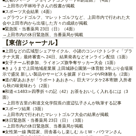
■読者のページ「ジョイントコンサートin創造館」（4面）
→上田市の平林玲子さんの投書が掲載
■スポーツ大会結果（4面）
→グラウンドゴルフ、マレットゴルフなど、上田市内で行われた大
会や上田市内から出場した方々の成績が掲載
■緊急医・当番薬局 23日（日）（4面）
→上田市内の休日緊急医、当番薬局が掲載
【東信ジャーナル】
■上田などの広域型シェアサイクル、小諸のコンパクトシティ「プラ
チナ大賞」最終審査へ 24日、結果発表などオンライン配信（1面）
■女子チーム初参加、ライオンズ旗争奪サッカー大会（1面）
■きょうまで上田地域産業展 上田城跡公園第一体育館 3年ぶり会場展
示で盛況 新しい製品やサービスを披露 ドローンやVR体験も（2面）
■道の駅あおきが「ラポートあおきへ」巨大マツタケ2本寄贈 入所者
ら秋の味覚味わう（2面）
■和道≪1483≫四季折々の記（42）お茶をおいしく入れるには（3
面）
→上田市古里の和道文化学院長の渡辺弘子さんが執筆する記事
■スポーツ結果（3面）
→上田市内で行われたマレットゴルフ大会の結果が掲載
■休日緊急医・当番薬局 23日（日）（3面）
→上田市内の休日緊急医、当番薬局が掲載
■女性第一線 陶芸家、田舎暮らし楽しむ ルミW・バウマンさん