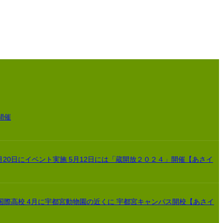
開催
月20日にイベント実施 5月12日には「蔵開放２０２４」開催【あさイ
国際高校 4月に宇都宮動物園の近くに 宇都宮キャンパス開校【あさイ