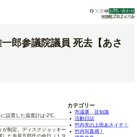
Facebook
X
Instagram
YouTube
お問い合わせ
プロフィール
HOME
雄一郎参議院議員 死去【あさ
カテゴリー
市議選 豆知識
に設置した温度計は‐2℃。
活動日誌
竹内充の上田あさイチ！
ィが制定。ディスクジョッキー
竹内写真感！
躍した糸居五郎氏の命日（１９