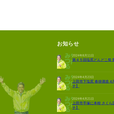
お知らせ
2024年8月11日
第４５回塩尻どんどこ祭 
2024年4月23日
上田市下塩尻 沓掛酒造 4
チ】
2024年4月21日
上田市手塚に本校 さくら
チ】