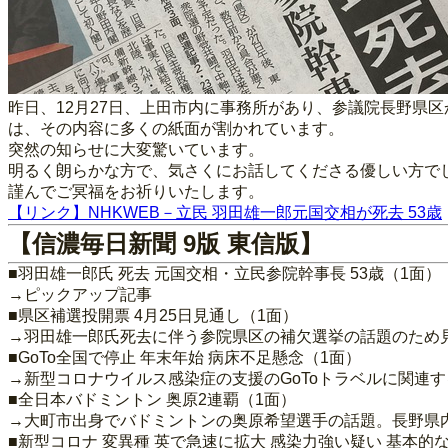
昨日、12月27日、上田市内に事務所があり、参議院長野県
は、その内容に多くの紙面が割かれています。
突然の知らせに大変驚いています。
明るく朗らかな方で、気さくにお話してくださる優しい方で
謹んでご冥福をお祈りいたします。
【リンク】NHKWEB－立民 羽田雄一郎元国交相が死去 53歳
【信濃毎日新聞 9版 東信版】
■羽田雄一郎氏 死去 元国交相・立民参院幹事長 53歳（1面）
→ピックアップ記事
■県区補選投開票 4月25日見通し（1面）
→羽田雄一郎氏死去に伴う参院県区の補欠選挙の話題のため
■GoTo全国で停止 年末年始 病床不足懸念（1面）
→新型コロナウイルス感染症の支援のGoToトラベルに関連
■全日本バドミントン 奥原2連覇（1面）
→大町市出身でバドミントンの奥原希望選手の話題。長野県
■新型コロナ 変異種 英で急速に拡大 感染力強い疑い 基本的