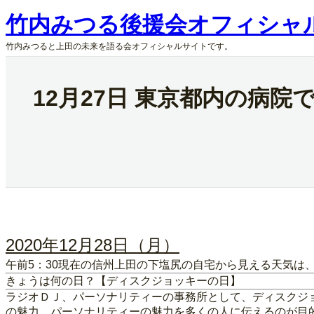
内
竹内みつる後援会オフィシャ
容
を
竹内みつると上田の未来を語る会オフィシャルサイトです。
ス
キ
ッ
12月27日 東京都内の病
プ
2020年12月28日（月）
午前5：30現在の信州上田の下塩尻の自宅から見える天気は
きょうは何の日？【ディスクジョッキーの日】
ラジオＤＪ、パーソナリティーの事務所として、ディスクジ
の魅力、パーソナリティーの魅力を多くの人に伝えるのが目