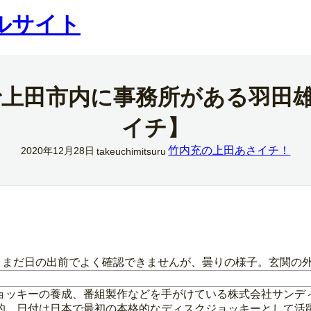
ルサイト
院で上田市内に事務所がある羽田
イチ】
竹内充の上田あさイチ！
2020年12月28日
takeuchimitsuru
、まだ日の出前でよく確認できませんが、曇りの様子。玄関の外
ョッキーの養成、番組製作などを手がけている株式会社サンデ
的。日付は日本で最初の本格的なディスクジョッキーとして活