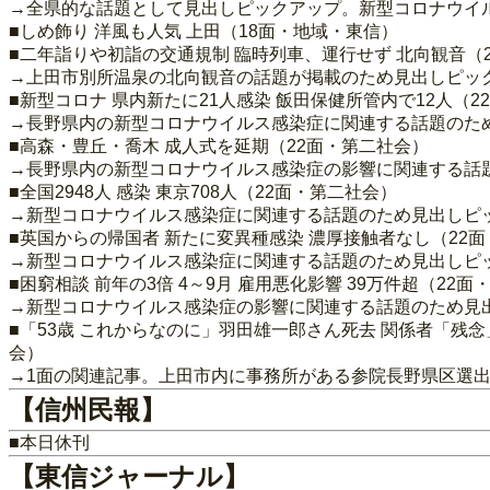
→全県的な話題として見出しピックアップ。新型コロナウイ
■しめ飾り 洋風も人気 上田（18面・地域・東信）
■二年詣りや初詣の交通規制 臨時列車、運行せず 北向観音（
→上田市別所温泉の北向観音の話題が掲載のため見出しピッ
■新型コロナ 県内新たに21人感染 飯田保健所管内で12人（2
→長野県内の新型コロナウイルス感染症に関連する話題のた
■高森・豊丘・喬木 成人式を延期（22面・第二社会）
→長野県内の新型コロナウイルス感染症の影響に関連する話
■全国2948人 感染 東京708人（22面・第二社会）
→新型コロナウイルス感染症に関連する話題のため見出しピ
■英国からの帰国者 新たに変異種感染 濃厚接触者なし（22
→新型コロナウイルス感染症に関連する話題のため見出しピ
■困窮相談 前年の3倍 4～9月 雇用悪化影響 39万件超（22
→新型コロナウイルス感染症の影響に関連する話題のため見
■「53歳 これからなのに」羽田雄一郎さん死去 関係者「残
会）
→1面の関連記事。上田市内に事務所がある参院長野県区選
【信州民報】
■本日休刊
【東信ジャーナル】