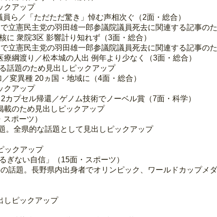
ックアップ
議員ら／「ただただ驚き」悼む声相次ぐ（2面・総合）
出で立憲民主党の羽田雄一郎参議院議員死去に関連する記事の
核に 衆院3区 影響計り知れず（3面・総合）
出で立憲民主党の羽田雄一郎参議院議員死去に関連する記事の
響 医療綱渡り／松本城の人出 例年より少なく（3面・総合）
する話題のため見出しピックアップ
増加／変異種 20ヵ国・地域に（4面・総合）
ックアップ
ぶさ2カプセル帰還／ゲノム技術でノーベル賞（7面・科学）
掲載のため見出しピックアップ
面・スポーツ）
話題。全県的な話題として見出しピックアップ
）
ピックアップ
揺るぎない自信」（15面・スポーツ）
手の話題。長野県内出身者でオリンピック、ワールドカップメ
出しピックアップ