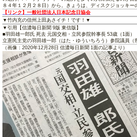
８４年１２月２８日）から。きょうは、ディスクジョッキー
【リンク】一般社団法人日本記念日協会
▼竹内充の信州上田あさイチ！です！▼
▼引用【信濃毎日新聞 9版 東信版】
■羽田雄一郎氏 死去 元国交相・立民参院幹事長 53歳（1面）
立憲民主党の羽田雄一郎（はた・ゆういちろう）参院議員（
（画像：2020年12月28日 信濃毎日新聞 1面の記事より）