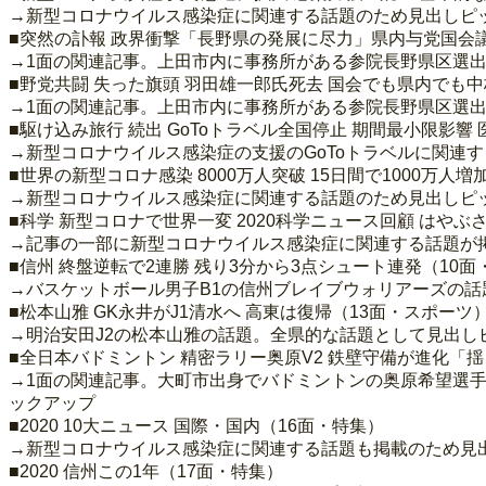
→新型コロナウイルス感染症に関連する話題のため見出しピ
■突然の訃報 政界衝撃「長野県の発展に尽力」県内与党国会
→1面の関連記事。上田市内に事務所がある参院長野県区選
■野党共闘 失った旗頭 羽田雄一郎氏死去 国会でも県内でも中
→1面の関連記事。上田市内に事務所がある参院長野県区選
■駆け込み旅行 続出 GoToトラベル全国停止 期間最小限影
→新型コロナウイルス感染症の支援のGoToトラベルに関連
■世界の新型コロナ感染 8000万人突破 15日間で1000万人
→新型コロナウイルス感染症に関連する話題のため見出しピ
■科学 新型コロナで世界一変 2020科学ニュース回顧 はや
→記事の一部に新型コロナウイルス感染症に関連する話題が
■信州 終盤逆転で2連勝 残り3分から3点シュート連発（10
→バスケットボール男子B1の信州ブレイブウォリアーズの
■松本山雅 GK永井がJ1清水へ 高東は復帰（13面・スポーツ
→明治安田J2の松本山雅の話題。全県的な話題として見出し
■全日本バドミントン 精密ラリー奥原V2 鉄壁守備が進化「
→1面の関連記事。大町市出身でバドミントンの奥原希望選
ックアップ
■2020 10大ニュース 国際・国内（16面・特集）
→新型コロナウイルス感染症に関連する話題も掲載のため見
■2020 信州この1年（17面・特集）