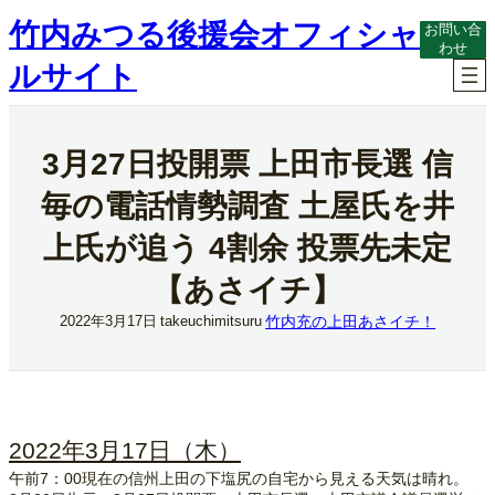
内
竹内みつる後援会オフィシャ
お問い合
容
わせ
を
ルサイト
ス
キ
ッ
プ
3月27日投開票 上田市長選 信
毎の電話情勢調査 土屋氏を井
上氏が追う 4割余 投票先未定
【あさイチ】
竹内充の上田あさイチ！
2022年3月17日
takeuchimitsuru
2022年3月17日（木）
午前7：00現在の信州上田の下塩尻の自宅から見える天気は晴れ。