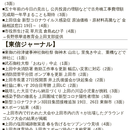
（3面）
■五十年前の今日の見出し 公共投資の増額などで古舟橋工事費増額
完成期一年早まることも期待（3面）
■上田信金 新型コロナウイルス感染症 原油価格・原材料高騰など 金
融相談窓口 19日～（4面）
■市役所生け花 草月流 倉島ぬひ子（4面）
→長野県華道教育会上田支部提供
【東信ジャーナル】
■東御の祢津健事神社御柱祭 御神木 山出し 里曳き中止、重機などで
神社に（1面）
■武石御柱大祭「おねり」中止（1面）
■上田中央消防署 救助工作車を更新 幅広い災害に対応（2面）
■消防団菅平分団 ポンプ車を更新 上田市（2面）
■上田市長選 27日投開票 井上氏後援会が決起集会（2面）
■社協に車いす 20台目寄贈 上田LC（2面）
■栽培した大豆でわら納豆づくり 上田の川辺小児童が挑戦（3面）
■感染予防の徹底を 上田圏域で新型コロナ陽性者増加（3面）
■新型コロナワクチン3回目集団接種追加 19日、26日 東御市（3面）
■スポーツ結果（4面）
→上田市内で行われた大会や上田市内の方々が出場したグラウンド
ゴルフ大会の結果が掲載
■上田の塩田城跡散策道 春を告げるセツブンソウ見頃（4面）
■上田市体育協会 上田市スポーツ協会に名称変更（4面）