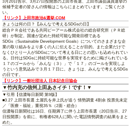
3月20日告示、3月27日投開票の上田市長選、上田市議会議員選挙の
候補予定者の皆さんの情報はこちらにまとめています。ご覧くださ
い。
【リンク】上田市政治&選挙.COM
きょうは何の日？【みんなで考えるSDGsの日】
総合ＰＲ会社である共同ピーアール株式会社の総合研究所（ＰＲ総
研）が制定。国連が定めた持続可能な開発目標である
SDGs（Sustainable Development Goals）についてのさまざまな企
業の取り組みをより多くの人に伝えることが目的。また企業だけで
なくひとり一人がSDGsについて考える日にとの思いも込められてい
る。日付はSDGsに持続可能な世界を実現するために掲げられている
１７のゴールから「みんな（３）」で「１７」のゴールを実現しよ
うという意気込みで３月１７日に。きょうは、みんなで考えるSDGs
の日です。
【リンク】一般社団法人 日本記念日協会
▼竹内充の信州上田あさイチ！です！▼
▼引用【信濃毎日新聞 第9版】
■3.27 上田市長選 土屋氏を井上氏が追う 情勢調査 4割余 投票先未定
／「医療・福祉」重視35％（2面・総合）
信濃毎日新聞社は16日、任期満了に伴う上田市長選（20日告示、27
日投開票）を前に、有権者628人に聞いた電話情勢調査の結果をまと
めた。