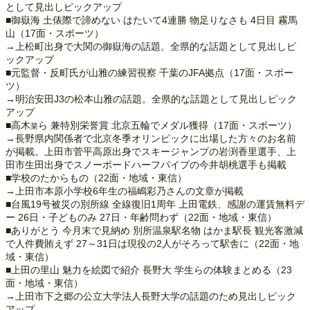
として見出しピックアップ
■御嶽海 土俵際で諦めない はたいて4連勝 物足りなさも 4日目 霧馬
山（17面・スポーツ）
→上松町出身で大関の御嶽海の話題。全県的な話題として見出しピ
ックアップ
■元監督・反町氏が山雅の練習視察 千葉のJFA拠点（17面・スポー
ツ）
→明治安田J3の松本山雅の話題。全県的な話題として見出しピック
アップ
■高木
ら 兼特別栄誉賞 北京五輪でメダル獲得（17面・スポーツ）
菜
→長野県内関係者で北京冬季オリンピックに出場した方々のお名前
が掲載。上田市菅平高原出身でスキージャンプの岩渕香里選手、上
田市生田出身でスノーボードハーフパイプの今井胡桃選手も掲載
■学校のたからもの（22面・地域・東信）
→上田市本原小学校6年生の福嶋彩乃さんの文章が掲載
■台風19号被災の別所線 全線復旧1周年 上田電鉄、感謝の運賃無料デ
ー 26日・子どものみ 27日・年齢問わず（22面・地域・東信）
■ありがとう 今月末で見納め 別所温泉駅名物 はかま駅長 観光客激減
で人件費賄えず 27～31日は現役の2人がそろって駅舎に（22面・地
域・東信）
■上田の里山 魅力を絵図で紹介 長野大 学生らの体験まとめる（23
面・地域・東信）
→上田市下之郷の公立大学法人長野大学の話題のため見出しピック
アップ