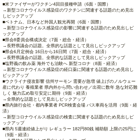
■米ファイザーがワクチン4回目接種申請（6面・国際）
→新型コロナウイルス感染症のワクチンに関連する話題のため見出
しピックアップ
■ベトナム、日本など外国人観光再開（6面・国際）
→新型コロナウイルス感染症の影響に関連する話題のため見出しピ
ックアップ
■県会8委員会構成決定（7面・総合・経済）
→長野県議会の話題。全県的な話題として見出しピックアップ
■県会6月定例会 16日から16日間（7面・総合・経済）
→長野県議会の話題。全県的な話題として見出しピックアップ
■塩野義の飲み薬 海外でも治験へ 新型コロナ（8面・経済）
→新型コロナウイルス感染症の経口薬に関連する話題のため見出し
ピックアップ
■ウクライナ侵攻影響 信州サーモン 需要が急増 値上げのノルウェー
産に代わり 養殖業者 県内外から問い合わせ／出荷に数年 急な対応難
しく 魅力広め取引安定に期待（9面・経済）
→全県的な話題として見出しピックアップ
■県内旅行会社・都内事業者 PCR検査会場 バス車両を活用（9面・経
済）
→新型コロナウイルス感染症の検査に関連する話題のため見出しピ
ックアップ
■県内 5週連続値上がり レギュラー 182円80銭 補助額 上限の25円に
（9面・経済）