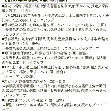
■宮城・福島で震度６強 津波注意報も発令 気象庁 M7.3と推定／県内
最大震度４（1面）
→3月16日23:36ごろ発生した地震の話題。上田市内でも震度3などを
記録したため見出しピックアップ
■県内感染 26日ぶり500人超 知事「リバウンドしつつある」（1面）
→長野県内の新型コロナウイルス感染症に関連する話題のため見出
しピックアップ
■県会議長に丸山
氏 副議長 高島氏 監査委員 佐々木氏／非常時審議
栄
の対応急務（2面・総合）
→長野県議会の話題。全県的な話題として見出しピックアップ
■3回目接種 予約なし可 県と長野市の会場（2面・総合）
→長野県内の新型コロナウイルス感染症のワクチンに関連する話題
のため見出しピックアップ
■3.27 上田市長選 土屋氏を井上氏が追う 情勢調査 4割余 投票先未定
／「医療・福祉」重視35％（2面・総合）
→ピックアップ記事
■スピーク 原発攻撃の想定を（2面・総合）
→参議院長野県区選出で上田市内に事務所がある立憲民主党の羽田
次郎参議院議員の質問の話題。長野県内国会議員の話題のため見出
しピックアップ
■新変異株 ブラジルで確認（6面・国際）
→新型コロナウイルス感染症に関連する話題のため見出しピックア
ップ