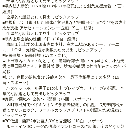
→全県的な話題として見出しピックアップ
■県内法人新設 10.5％増113件 21年官民による創業支援定着（9面・
経済）
→全県的な話題として見出しピックアップ
■居場所づくり取り組む団体に文房具など寄贈 子どもの学びを県内企
業が支援 アサヒエージェンシー 企画（9面・経済）
→全県的な話題として見出しピックアップ
■県内上場企業の株価 16日（10面・経済）
→東証１部上場の上田市内に本社、主力工場があるシーティーエ
ス、HIOKI、長野計器が掲載のため見出しピックアップ
■信毎歌壇・信毎俳壇（13面・文化）
→上田市内の方々の句として、道浦母都子 選に中山早さん、小池光
選に甲田隆登さん、神野紗希 選、坊城俊樹 選に竹内創造さんの句が
掲載
■信州、痛恨の逆転負け 冷静さ欠き、最下位相手にミス多発（16
面・スポーツ）
→バスケットボール男子B1の信州ブレイブウォリアーズの話題。全
県的な話題として見出しピックアップ
■奥原、2回戦へ 全英バド開幕（16面・スポーツ）
→大町市出身でバドミントンの奥原希望選手の話題。長野県内出身
者でオリンピック、ワールドカップメダリストの話題のため見出し
ピックアップ
■BC信濃、西部2軍と巨人3軍と交流戦（16面・スポーツ）
→ルートインBCリーグの信濃グランセローズの話題。全県的な話題