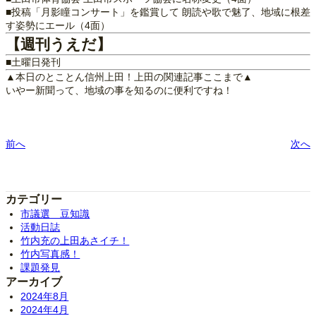
■投稿「月影瞳コンサート」を鑑賞して 朗読や歌で魅了、地域に根差
す姿勢にエール（4面）
【週刊うえだ】
■土曜日発刊
▲本日のとことん信州上田！上田の関連記事ここまで▲
いやー新聞って、地域の事を知るのに便利ですね！
前へ
次へ
カテゴリー
市議選 豆知識
活動日誌
竹内充の上田あさイチ！
竹内写真感！
課題発見
アーカイブ
2024年8月
2024年4月