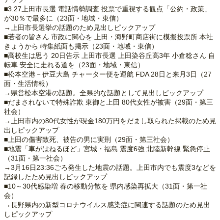
■3.27上田市長選 電話情勢調査 投票で重視する観点「公約・政策」
が30％で最多に（23面・地域・東信）
→上田市長選挙の話題のため見出しピックアップ
■若者の皆さん 市政に関心を 上田・海野町商店街に模擬投票所 本社
きょうから 特集紙面も掲示（23面・地域・東信）
■高校生は思う 20日告示 上田市長選 上田染谷丘高3年 小倉稔さん 自
転車 安全に走れる道を（23面・地域・東信）
■松本空港－伊豆大島 チャーター便を運航 FDA 28日と来月3日（27
面・生活情報）
→県営松本空港の話題。全県的な話題として見出しピックアップ
■だまされないで特殊詐欺 東御と上田 80代女性が被害（29面・第三
社会）
→上田市内の80代女性が現金180万円をだまし取られた掲載のため見
出しピックアップ
■上田の傷害致死、被告の男に実刑（29面・第三社会）
■地震「車がはねるほど」宮城・福島 震度6強 北陸新幹線 緊急停止
（31面・第一社会）
→3月16日23:36ごろ発生した地震の話題。上田市内でも震度3などを
記録したため見出しピックアップ
■10～30代感染増 春の移動分散を 県内感染再拡大（31面・第一社
会）
→長野県内の新型コロナウイルス感染症に関連する話題のため見出
しピックアップ