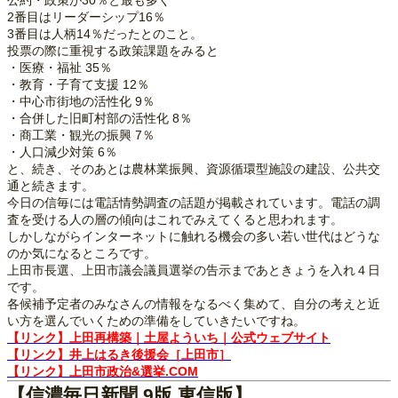
公約・政策が30％と最も多く
2番目はリーダーシップ16％
3番目は人柄14％だったとのこと。
投票の際に重視する政策課題をみると
・医療・福祉 35％
・教育・子育て支援 12％
・中心市街地の活性化 9％
・合併した旧町村部の活性化 8％
・商工業・観光の振興 7％
・人口減少対策 6％
と、続き、そのあとは農林業振興、資源循環型施設の建設、公共交
通と続きます。
今日の信毎には電話情勢調査の話題が掲載されています。電話の調
査を受ける人の層の傾向はこれでみえてくると思われます。
しかしながらインターネットに触れる機会の多い若い世代はどうな
のか気になるところです。
上田市長選、上田市議会議員選挙の告示まであときょうを入れ４日
です。
各候補予定者のみなさんの情報をなるべく集めて、自分の考えと近
い方を選んでいくための準備をしていきたいですね。
【リンク】上田再構築｜土屋よういち｜公式ウェブサイト
【リンク】井上はるき後援会［上田市］
【リンク】上田市政治&選挙.COM
【信濃毎日新聞 9版 東信版】