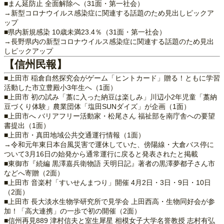
■まん延防止 全面解除へ（31面・第一社会）
→新型コロナウイルス感染症に関連する話題のため見出しピックア
ップ
■県内新規感染 10歳未満23.4％（31面・第一社会）
→長野県内の新型コロナウイルス感染症に関連する話題のため見出
しピックアップ
【信州民報】
■上田市 稲倉自然探究会がゲーム「ヒントカード」贈る！ともに学習
活動した市立豊殿小3年生へ（1面）
■上田市 初の試み「藁に入った納豆は楽しみ」川辺小2年児童「藁納
豆づくり体験」農業団体「塩田SUNダイズ」が企画（1面）
■上田市へ バリアフリー活動家・松尾さん 福祉部を南庁舎への要望
書提出（1面）
■上田市・真田地域公共交通運行情報（1面）
→令和元年東日本台風災害で運休していた、傍陽線・大倉バス停に
ついて3月16日の始発から通常運行に戻ると発表されたと掲載
■東御市『続編 黒澤嘉兵衛物語 天明日記』著者の黒澤夢都子さん市
などへ寄贈（2面）
■上田市 音楽村「すいせんまつり」開催 4月2日・3日・9日・10日
（2面）
■上田市 長大淡水生物学研究所で見学会 上田西高・生物同好会が参
加！「高大連携」の一歩で初の開催（2面）
■信州再見889 津村信夫と室生犀星 相模女子大学名誉教授 志村有弘