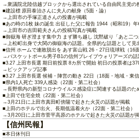
→衆議院北陸信越ブロックから選出されている自由民主党の
■建設標 原田泰治さんに夫人の献身（5面・論）
→上田市の手塚正道さんの投書が掲載
■あの時の1枚 妹の誕生 出征した父に報告 1944（昭和19）
→上田市の吉田範夫さんの投稿写真が掲載
■御嶽海 研ぎ澄ます集中力 まず勝ち越し 沈黙破り「あと二つ
→上松町出身で大関の御嶽海の話題。全県的な話題として見
■信州 ホームで連敗脱出を あす富山戦 26・27日琉球戦（1
→バスケットボール男子B1の信州ブレイブウォリアーズの
■3.27 上田市長選 期日前投票 8カ所で開始 初日の投票者は3
→ピックアップ記事
■3.27 上田市長選 候補・陣営の動き 22日（18面・地域・東
■県内1人死亡 339人感染（22面・第二社会）
→長野県内の新型コロナウイルス感染症に関連する話題のた
■上田で住宅全焼（22面・第二社会）
→3月21日に上田市真田町傍陽で起きた火災の話題が掲載
■上田のホテルで出火、長期低温着火か（22面・第二社会）
→3月20日に上田市菅平高原のホテルで起きた火災の話題が
【信州民報】
■本日休刊日