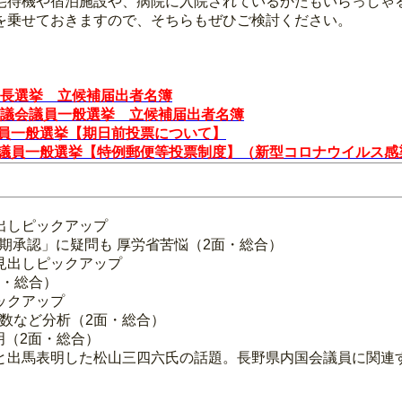
宅待機や宿泊施設や、病院に入院されているかたもいらっしゃ
を乗せておきますので、そちらもぜひご検討ください。
市長選挙 立候補届出者名簿
市議会議員一般選挙 立候補届出者名簿
議員一般選挙【期日前投票について】
会議員一般選挙【特例郵便等投票制度】（新型コロナウイルス感
出しピックアップ
早期承認」に疑問も 厚労省苦悩（2面・総合）
見出しピックアップ
面・総合）
ックアップ
者数など分析（2面・総合）
表明（2面・総合）
と出馬表明した松山三四六氏の話題。長野県内国会議員に関連