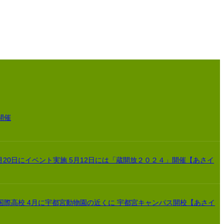
開催
月20日にイベント実施 5月12日には「蔵開放２０２４」開催【あさイ
国際高校 4月に宇都宮動物園の近くに 宇都宮キャンパス開校【あさイ