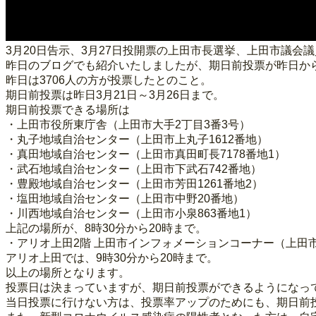
3月20日告示、3月27日投開票の上田市長選挙、上田市議会
昨日のブログでも紹介いたしましたが、期日前投票が昨日か
昨日は3706人の方が投票したとのこと。
期日前投票は昨日3月21日～3月26日まで。
期日前投票できる場所は
・上田市役所東庁舎（上田市大手2丁目3番3号）
・丸子地域自治センター（上田市上丸子1612番地）
・真田地域自治センター（上田市真田町長7178番地1）
・武石地域自治センター（上田市下武石742番地）
・豊殿地域自治センター（上田市芳田1261番地2）
・塩田地域自治センター（上田市中野20番地）
・川西地域自治センター（上田市小泉863番地1）
上記の場所が、8時30分から20時まで。
・アリオ上田2階 上田市インフォメーションコーナー（上田市
アリオ上田では、9時30分から20時まで。
以上の場所となります。
投票日は決まっていますが、期日前投票ができるようになっ
当日投票に行けない方は、投票率アップのためにも、期日前