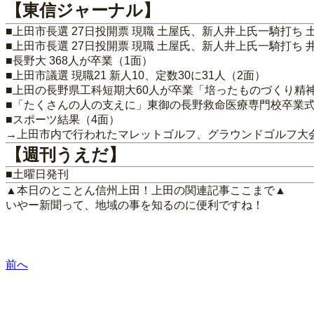
【東信ジャーナル】
■上田市長選 27日投開票 現職 土屋氏、新人井上氏一騎打ち
■上田市長選 27日投開票 現職 土屋氏、新人井上氏一騎打ち
■長野大 368人が卒業（1面）
■上田市議選 現職21 新人10、定数30に31人（2面）
■上田の長野県工科短期大60人が卒業「培ったものづくり精
■「たくさんの人の支えに」東御の長野救命医療専門校卒業式
■スポーツ結果（4面）
→上田市内で行われたマレットゴルフ、グラウンドゴルフ大
【週刊うえだ】
■土曜日発刊
▲本日のとことん信州上田！上田の関連記事ここまで▲
いやー新聞って、地域の事を知るのに便利ですね！
前へ