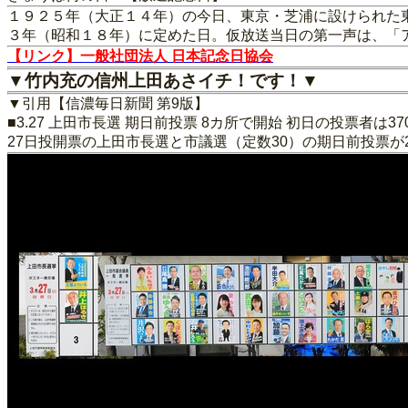
１９２５年（大正１４年）の今日、東京・芝浦に設けられた
３年（昭和１８年）に定めた日。仮放送当日の第一声は、「
【リンク】一般社団法人 日本記念日協会
▼竹内充の信州上田あさイチ！です！▼
▼引用【信濃毎日新聞 第9版】
■3.27 上田市長選 期日前投票 8カ所で開始 初日の投票者は3
27日投開票の上田市長選と市議選（定数30）の期日前投票が