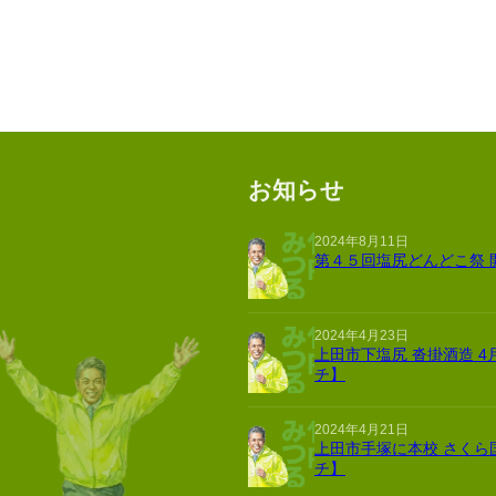
お知らせ
2024年8月11日
第４５回塩尻どんどこ祭 
2024年4月23日
上田市下塩尻 沓掛酒造 4
チ】
2024年4月21日
上田市手塚に本校 さくら
チ】