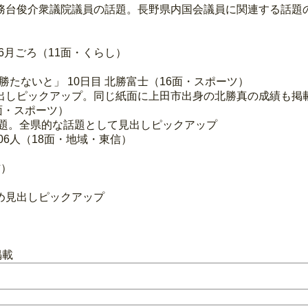
務台俊介衆議院議員の話題。長野県内国会議員に関連する話題
年6月ごろ（11面・くらし）
勝たないと」 10日目 北勝富士（16面・スポーツ）
出しピックアップ。同じ紙面に上田市出身の北勝真の成績も掲
6面・スポーツ）
話題。全県的な話題として見出しピックアップ
706人（18面・地域・東信）
信）
め見出しピックアップ
掲載