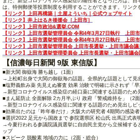
また、新型コロナウイルス感染症の陽性者となった方は、自
は、特例郵便等投票制度を利用することができます。リンク
【リンク】上田再構築｜土屋よういち｜公式ウェブサイト
【リンク】井上はるき後援会［上田市］
【リンク】上田市政治&選挙.COM
【リンク】上田市選挙管理員会 令和4年3月27日執行 上田
【リンク】上田市選挙管理員会 令和4年3月27日執行 上田
【リンク】上田市選挙管理員会 上田市長選挙・上田市議会
【リンク】上田市選挙管理委員会 上田市長選挙・上田市議
【信濃毎日新聞 9版 東信版】
■新大関 御嶽海 勝ち越し（1面）
→上松町出身で大関の御嶽海の話題。全県的な話題として見
■塩野義飲み薬 先見えぬ審査 効果 治験で明確に示されず「
→新型コロナウイルス感染症の経口薬に関連する話題のため
■まん延防止 全面解除 2カ月半ぶり 政府「警戒維持を」（2
→新型コロナウイルス感染症に関連する話題のため見出しピ
■効果出たのは「昨年春だけ」大阪大の研究者 4期間の感染
■選択2022 足元から国政まで 参院選県区 松山氏 出馬正式
→今夏行われる参議院議員選挙に自由民主党から立候補する
ップ
■スピーク 脱酸素 地域の力に（2面・総合）