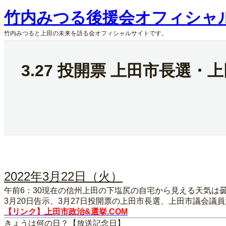
内
竹内みつる後援会オフィシャ
容
を
竹内みつると上田の未来を語る会オフィシャルサイトです。
ス
キ
ッ
3.27 投開票 上田市長選・
プ
2022年3月22日（火）
午前6：30現在の信州上田の下塩尻の自宅から見える天気は
3月20日告示、3月27日投開票の上田市長選、上田市議会
【リンク】上田市政治&選挙.COM
きょうは何の日？【放送記念日】