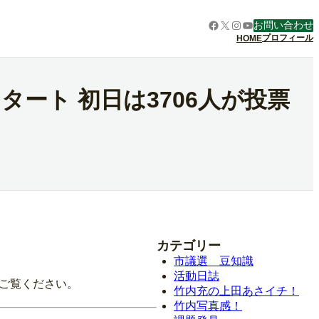
Facebook
X
Instagram
YouTube
お問い合わせ
プロフィール
HOME
スタート 初日は3706人が投票
カテゴリー
市議選 豆知識
活動日誌
。ご覧ください。
竹内充の上田あさイチ！
竹内写真感！