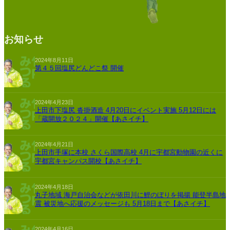
お知らせ
2024年8月11日
第４５回塩尻どんどこ祭 開催
2024年4月23日
上田市下塩尻 沓掛酒造 4月20日にイベント実施 5月12日には
「蔵開放２０２４」開催【あさイチ】
2024年4月21日
上田市手塚に本校 さくら国際高校 4月に宇都宮動物園の近くに
宇都宮キャンパス開校【あさイチ】
2024年4月18日
丸子地域 海戸自治会などが依田川に鯉のぼりを掲揚 能登半島地
震 被災地へ応援のメッセージも 5月18日まで【あさイチ】
2024年4月16日