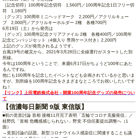
［記念切符］100周年記念切符 1,560円／100周年記念1日フリー切
符 1,180円
［グッズ］100周年ミニヘッドマーク 2,200円／アクリルキュー
ブ 2,000円／アクリルキーホルダー 2種 各種700円
6月19日（土）から発売は
［グッズ］100周年記念クリアファイル 2種 各種400円／100周年
記念ピンバッジセット（4個入り 専用ケース付き）2,200円
上記のグッズが発売されるようです。
台風19号の被災から、2021年3月28日に全線運行がスタートした別
所線。
今年は100周年ということで、来週6月17日がちょうど100年にあた
るんですね。
他にも100周年を記念したイベントなども企画されているかと思いま
すが、別所線を100周年記念をさまざまなところでお祝いしたいです
ね！
【リンク】上田電鉄株式会社－開業100周年記念グッズの発売につい
て
【信濃毎日新聞 9版 東信版】
■初の党首討論 首相 接種11月完了表明「五輪でコロナ克服発信」／
枝野氏「首相 危機感感じられない」野党 不信任案提出調整へ（1
面）
→党首討論の話題。新型コロナウイルス感染症に関連することも議