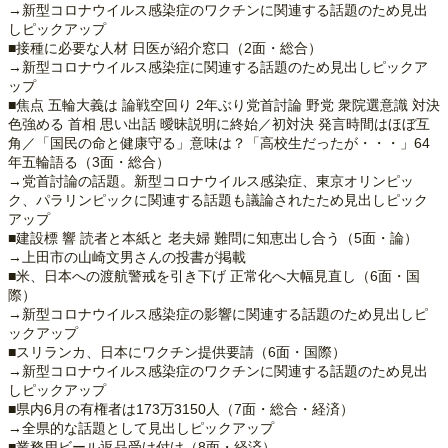
→新型コロナウイルス感染症のワクチンに関連する話題のため見出
しピックアップ
■接種に必要な人材 日医が紹介窓口（2面・総合）
→新型コロナウイルス感染症に関連する話題のため見出しピックア
ップ
■焦点 五輪大義は 論戦空回り 2年ぶり党首討論 野党 衆院選意識 対決
色強める 首相 思い出話 曖昧説明に終始／初対決 発言時間はほぼ互
角／「国民の命と健康守る」意味は？「高校生だったが・・・」64
年五輪語る（3面・総合）
→党首討論の話題。新型コロナウイルス感染症、東京オリンピッ
ク、パラリンピックに関連する話題も議論されたため見出しピック
アップ
■建設標 響 読者と本紙と 老夫婦 難問に知恵出し合う（5面・論）
→上田市の山崎文男さんの投書が掲載
■米、日本への渡航警戒を引き下げ 正常化へ大幅見直し（6面・国
際）
→新型コロナウイルス感染症の影響に関連する話題のため見出しピ
ックアップ
■スリランカ、日本にワクチン提供要請（6面・国際）
→新型コロナウイルス感染症のワクチンに関連する話題のため見出
しピックアップ
■県内6月の有権者は173万3150人（7面・総合・経済）
→全県的な話題として見出しピックアップ
■業務用ビール返品受け付け（8面・経済）