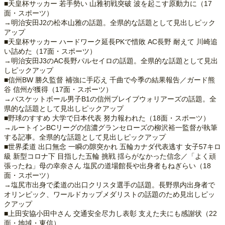
■天皇杯サッカー 若手勢い 山雅初戦突破 波を起こす原動力に（17
面・スポーツ）
→明治安田J2の松本山雅の話題。全県的な話題として見出しピック
アップ
■天皇杯サッカー ハードワーク延長PKで惜敗 AC長野 耐えて 川崎追
い詰めた（17面・スポーツ）
→明治安田J3のAC長野パルセイロの話題。全県的な話題として見出
しピックアップ
■信州BW 勝久監督 補強に手応え 千曲で今季の結果報告／ガード熊
谷 信州が獲得（17面・スポーツ）
→バスケットボール男子B1の信州ブレイブウォリアーズの話題。全
県的な話題として見出しピックアップ
■野球のすすめ 大学で日本代表 努力報われた（18面・スポーツ）
→ルートインBCリーグの信濃グランセローズの柳沢裕一監督が執筆
する記事。全県的な話題として見出しピックアップ
■世界柔道 出口無念 一瞬の隙突かれ 五輪カナダ代表逃す 女子57キロ
級 新型コロナ下 目指した五輪 挑戦 揺らがなかった信念／「よく頑
張ったね」母の幸奈さん 塩尻の道場館長や出身者もねぎらい（18
面・スポーツ）
→塩尻市出身で柔道の出口クリスタ選手の話題。長野県内出身者で
オリンピック、ワールドカップメダリストの話題のため見出しピッ
クアップ
■上田安協小田中さん 交通安全尽力し表彰 支えた夫にも感謝状（22
面・地域・東信）