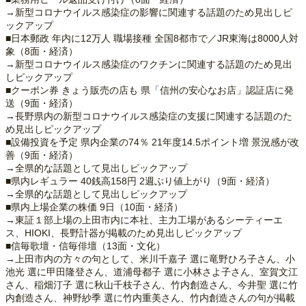
→新型コロナウイルス感染症の影響に関連する話題のため見出しピ
ックアップ
■日本郵政 年内に12万人 職場接種 全国8都市で／JR東海は8000人対
象（8面・経済）
→新型コロナウイルス感染症のワクチンに関連する話題のため見出
しピックアップ
■クーポン券 きょう販売の店も 県「信州の安心なお店」認証店に発
送（9面・経済）
→長野県内の新型コロナウイルス感染症の支援に関連する話題のた
め見出しピックアップ
■設備投資を予定 県内企業の74％ 21年度14.5ポイント増 景況感が改
善（9面・経済）
→全県的な話題として見出しピックアップ
■県内レギュラー 40銭高158円 2週ぶり値上がり（9面・経済）
→全県的な話題として見出しピックアップ
■県内上場企業の株価 9日（10面・経済）
→東証１部上場の上田市内に本社、主力工場があるシーティーエ
ス、HIOKI、長野計器が掲載のため見出しピックアップ
■信毎歌壇・信毎俳壇（13面・文化）
→上田市内の方々の句として、米川千嘉子 選に竜野ひろ子さん、小
池光 選に甲田隆登さん、道浦母都子 選に小林さよ子さん、室賀文江
さん、稲畑汀子 選に秋山千枝子さん、竹内創造さん、今井聖 選に竹
内創造さん、神野紗季 選に竹内重美さん、竹内創造さんの句が掲載