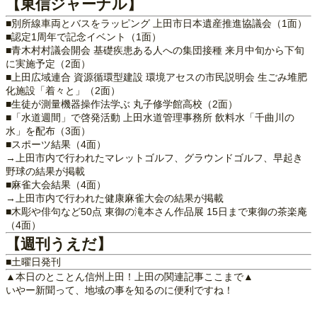
【東信ジャーナル】
■別所線車両とバスをラッピング 上田市日本遺産推進協議会（1面）
■認定1周年で記念イベント（1面）
■青木村村議会開会 基礎疾患ある人への集団接種 来月中旬から下旬
に実施予定（2面）
■上田広域連合 資源循環型建設 環境アセスの市民説明会 生ごみ堆肥
化施設「着々と」（2面）
■生徒が測量機器操作法学ぶ 丸子修学館高校（2面）
■「水道週間」で啓発活動 上田水道管理事務所 飲料水「千曲川の
水」を配布（3面）
■スポーツ結果（4面）
→上田市内で行われたマレットゴルフ、グラウンドゴルフ、早起き
野球の結果が掲載
■麻雀大会結果（4面）
→上田市内で行われた健康麻雀大会の結果が掲載
■木彫や俳句など50点 東御の滝本さん作品展 15日まで東御の茶楽庵
（4面）
【週刊うえだ】
■土曜日発刊
▲本日のとことん信州上田！上田の関連記事ここまで▲
いやー新聞って、地域の事を知るのに便利ですね！