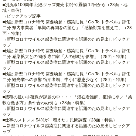
■別所線100周年 記念グッズ発売 切符や置物 12日から（23面・地
域・東信）
→ピックアップ記事
■検証 新型コロナ時代 需要喚起・感染助長「Go To トラベル」評価
二分 県内事業者「早期の再開をの望む」「感染対策を整えて」（28
面・特集）
→新型コロナウイルス感染症に関連する話題のため見出しピックア
ップ
■検証 新型コロナ時代 需要喚起・感染助長「Go To トラベル」評価
二分 感染拡大との関係 専門家「人の移動が影響」（28面・特集）
→新型コロナウイルス感染症に関連する話題のため見出しピックア
ップ
■検証 新型コロナ時代 需要喚起・感染助長「Go To トラベル」評価
二分 観光業への影響 宿泊者増、中小に恩恵少なく（28面・特集）
→新型コロナウイルス感染症に関連する話題のため見出しピックア
ップ
■接種の担い手確保が課題の中・・・「潜在看護師」復帰に壁／「柔
軟な働き方」条件合わぬ例も（28面・特集）
→新型コロナウイルス感染症に関連する話題のため見出しピックア
ップ
■仕事のストレス 54%が「増えた」民間調査（28面・特集）
→新型コロナウイルス感染症に関連する話題のため見出しピックア
ップ