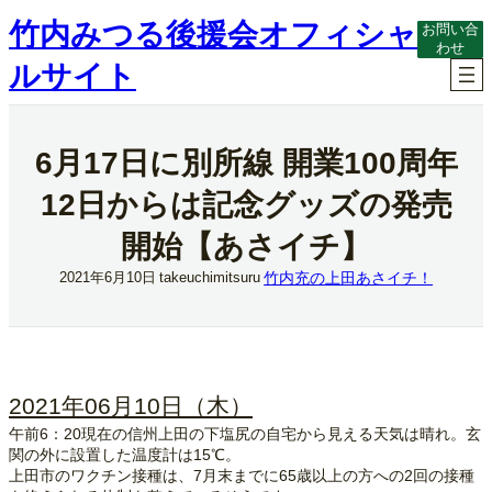
内
竹内みつる後援会オフィシャ
お問い合
容
わせ
を
ルサイト
ス
キ
ッ
プ
6月17日に別所線 開業100周年
12日からは記念グッズの発売
開始【あさイチ】
竹内充の上田あさイチ！
2021年6月10日
takeuchimitsuru
2021年06月10日（木）
午前6：20現在の信州上田の下塩尻の自宅から見える天気は晴れ。玄
関の外に設置した温度計は15℃。
上田市のワクチン接種は、7月末までに65歳以上の方への2回の接種