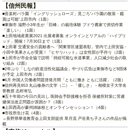
【信州民報】
■音楽村バラ園「イングリッシュローズ」見ごろ“バラ園の散策・鑑
賞は可能”上田市内（1面）
■東御市 滋野小3年生が「巨峰」の栽培体験 ブドウ農家で房切作業
「楽しい」（1面）
■上田地域産業展2021 出展者募集 オンラインとリアルの「ハイブリ
ッド」開催！7月30日まで（1面）
■上田署 交通安全の貢献者へ「関東管区連盟表彰」管内で上田安協・
小田中美果さんが受賞！『ヒヤリハット』は女性部が手作り（2面）
■上田市が市会全協で説明「持続可能な水道事業」人口減少社会の取
り組み（2面）
■2年ぶり「しなの鉄道活性化協議会」中づり広告は東御市など8団体
が予定 上田市内（2面）
■6月 外国人労働者問題啓発月間「ともに働き ともに活躍」（2面）
■信州再見853 丸山修身の文学（二）－「優しさ」－相模女子大学名
誉教授 志村有弘
■五十年前の今日の見出し 医師会予防接種を拒否 保健所対策に苦慮
健保法改正問題が原因か？（3面）
■上田西高が豪州姉妹校とオンラインセッション！（4面）
■市役所生け花（4面）
→長野県華道教育会上田支部提供 草月流 戸谷美ち子さんの作品が掲
載