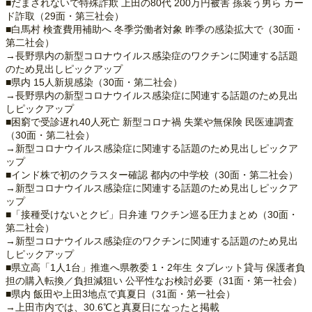
■だまされないで特殊詐欺 上田の80代 200万円被害 孫装う男ら カー
ド詐取（29面・第三社会）
■白馬村 検査費用補助へ 冬季労働者対象 昨季の感染拡大で（30面・
第二社会）
→長野県内の新型コロナウイルス感染症のワクチンに関連する話題
のため見出しピックアップ
■県内 15人新規感染（30面・第二社会）
→長野県内の新型コロナウイルス感染症に関連する話題のため見出
しピックアップ
■困窮で受診遅れ40人死亡 新型コロナ禍 失業や無保険 民医連調査
（30面・第二社会）
→新型コロナウイルス感染症に関連する話題のため見出しピックア
ップ
■インド株で初のクラスター確認 都内の中学校（30面・第二社会）
→新型コロナウイルス感染症に関連する話題のため見出しピックア
ップ
■「接種受けないとクビ」日弁連 ワクチン巡る圧力まとめ（30面・
第二社会）
→新型コロナウイルス感染症のワクチンに関連する話題のため見出
しピックアップ
■県立高「1人1台」推進へ県教委 1・2年生 タブレット貸与 保護者負
担の購入転換／負担減狙い 公平性なお検討必要（31面・第一社会）
■県内 飯田や上田3地点で真夏日（31面・第一社会）
→上田市内では、30.6℃と真夏日になったと掲載