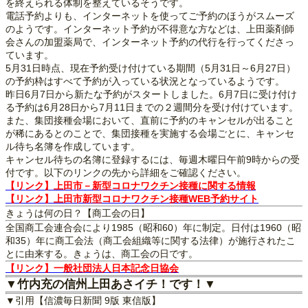
を終えられる体制を整えているそうです。
電話予約よりも、インターネットを使ってご予約のほうがスムーズ
のようです。インターネット予約が不得意な方などは、上田薬剤師
会さんの加盟薬局で、インターネット予約の代行を行ってくださっ
ています。
5月31日時点、現在予約受け付けている期間（5月31日～6月27日）
の予約枠はすべて予約が入っている状況となっているようです。
昨日6月7日から新たな予約がスタートしました。6月7日に受け付け
る予約は6月28日から7月11日までの２週間分を受け付けています。
また、集団接種会場において、直前に予約のキャンセルが出ること
が稀にあるとのことで、集団接種を実施する会場ごとに、キャンセ
ル待ち名簿を作成しています。
キャンセル待ちの名簿に登録するには、毎週木曜日午前9時からの受
付です。以下のリンクの先から詳細をご確認ください。
【リンク】上田市－新型コロナワクチン接種に関する情報
【リンク】上田市新型コロナワクチン接種WEB予約サイト
きょうは何の日？【商工会の日】
全国商工会連合会により1985（昭和60）年に制定。日付は1960（昭
和35）年に商工会法（商工会組織等に関する法律）が施行されたこ
とに由来する。きょうは、商工会の日です。
【リンク】一般社団法人日本記念日協会
▼竹内充の信州上田あさイチ！です！▼
▼引用【信濃毎日新聞 9版 東信版】